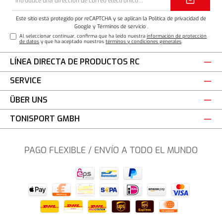
de
correo
electrónico*
Este sitio está protegido por reCAPTCHA y se aplican la Política de privacidad de
Google
y
Términos de servicio
.
Al seleccionar continuar, confirma que ha leído nuestra
información de protección
de datos
y que ha aceptado nuestros
términos y condiciones generales
.
LÍNEA DIRECTA DE PRODUCTOS RC
SERVICE
ÜBER UNS
TONISPORT GMBH
PAGO FLEXIBLE / ENVÍO A TODO EL MUNDO