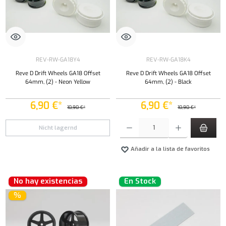
REV-RW-GA18Y4
REV-RW-GA18K4
Reve D Drift Wheels GA18 Offset
Reve D Drift Wheels GA18 Offset
64mm, (2) - Neon Yellow
64mm, (2) - Black
6,90 €*
6,90 €*
10,90 €*
10,90 €*
Cantidad del producto: introduce la cantidad 
Nicht lagernd
Añadir a la lista de favoritos
No hay existencias
En Stock
%