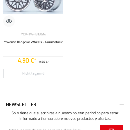
YOK-TW-1313GM
Yokomo 10-Spoke Wheels - Gunmetaric
4,90 €*
9,90 €*
Nicht lagernd
NEWSLETTER
Sólo tiene que suscribirse a nuestro boletín periódico para estar
informado a tiempo sobre nuevos productos y ofertas.
Dirección