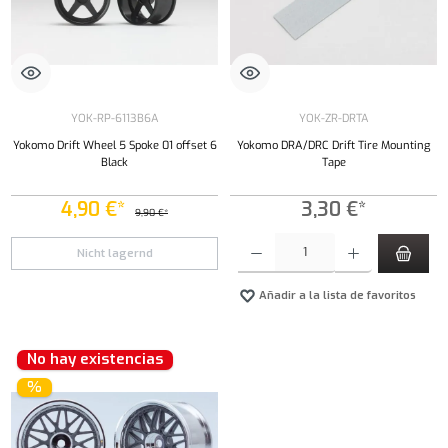
YOK-RP-6113B6A
YOK-ZR-DRTA
Yokomo Drift Wheel 5 Spoke 01 offset 6
Yokomo DRA/DRC Drift Tire Mounting
Black
Tape
4,90 €*
3,30 €*
9,90 €*
Cantidad del producto: introduce la cantidad 
Nicht lagernd
Añadir a la lista de favoritos
No hay existencias
%