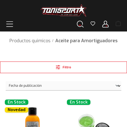
enido principal
Productos quimicos
Aceite para Amortiguadores
/
Filtro
En Stock
En Stock
Novedad