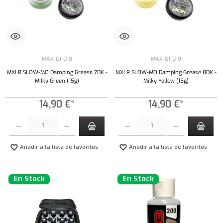
MAX-01-018
MAX-01-019
MXLR SLOW-MO Damping Grease 70K -
MXLR SLOW-MO Damping Grease 80K -
Milky Green (15g)
Milky Yellow (15g)
14,90 €*
14,90 €*
Cantidad del producto: introduce la cantidad deseada o usa los botones para aumentar o dism
Cantidad del producto: introduce la cantidad 
Añadir a la lista de favoritos
Añadir a la lista de favoritos
En Stock
En Stock