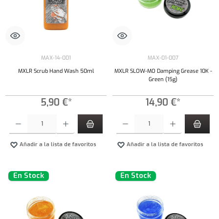
MAX-14-001
MAX-01-007
MXLR Scrub Hand Wash 50ml
MXLR SLOW-MO Damping Grease 10K -
Green (15g)
5,90 €*
14,90 €*
Cantidad del producto: introduce la cantidad deseada o usa los botones para aumentar o dism
Cantidad del producto: introduce la cantidad 
Añadir a la lista de favoritos
Añadir a la lista de favoritos
En Stock
En Stock