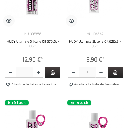
HU-106358
HU-106362
HUDY Ultimate Silicone Oil 575cSt -
HUDY Ultimate Silicone Oil 625cSt -
100ml
50ml
12,90 €*
8,90 €*
Cantidad del producto: introduce la cantidad deseada o usa los botones para aumentar o dism
Cantidad del producto: introduce la cantidad 
Añadir a la lista de favoritos
Añadir a la lista de favoritos
En Stock
En Stock