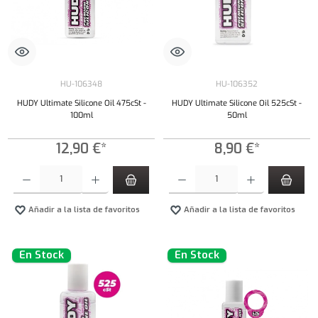
HU-106348
HU-106352
HUDY Ultimate Silicone Oil 475cSt -
HUDY Ultimate Silicone Oil 525cSt -
100ml
50ml
12,90 €*
8,90 €*
Cantidad del producto: introduce la cantidad deseada o usa los botones para aumentar o dism
Cantidad del producto: introduce la cantidad 
Añadir a la lista de favoritos
Añadir a la lista de favoritos
En Stock
En Stock