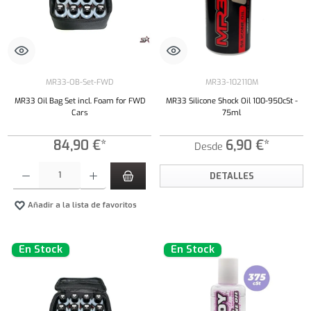
MR33-OB-Set-FWD
MR33-102110M
MR33 Oil Bag Set incl. Foam for FWD
MR33 Silicone Shock Oil 100-950cSt -
Cars
75ml
84,90 €*
6,90 €*
Desde
Cantidad del producto: introduce la cantidad deseada o usa los botones para aumentar o dism
DETALLES
Añadir a la lista de favoritos
En Stock
En Stock