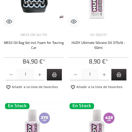
MR33-OB-Set-TW
HU-106337
MR33 Oil Bag Set incl. Foam for Touring
HUDY Ultimate Silicone Oil 375cSt -
Car
50ml
84,90 €*
8,90 €*
Cantidad del producto: introduce la cantidad deseada o usa los botones para aumentar o dism
Cantidad del producto: introduce la cantidad 
Añadir a la lista de favoritos
Añadir a la lista de favoritos
En Stock
En Stock