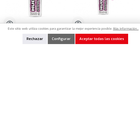
Este sitio web utiliza cookies para garantizar la mejor experiencia posible.
Más información...
HU-106363
HU-106367
Rechazar
Configurar
Aceptar todas las cookies
HUDY Ultimate Silicone Oil 625cSt -
HUDY Ultimate Silicone Oil 675cSt -
100ml
50ml
12,90 €*
8,90 €*
Cantidad del producto: introduce la cantidad deseada o usa los botones para aumentar o dism
Cantidad del producto: introduce la cantidad 
Añadir a la lista de favoritos
Añadir a la lista de favoritos
En Stock
En Stock