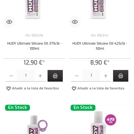
HU-106338
HU-106342
HUDY Ultimate Silicone Oil 375cSt -
HUDY Ultimate Silicone Oil 425cSt -
100ml
50ml
12,90 €*
8,90 €*
Cantidad del producto: introduce la cantidad deseada o usa los botones para aumentar o dism
Cantidad del producto: introduce la cantidad 
Añadir a la lista de favoritos
Añadir a la lista de favoritos
En Stock
En Stock