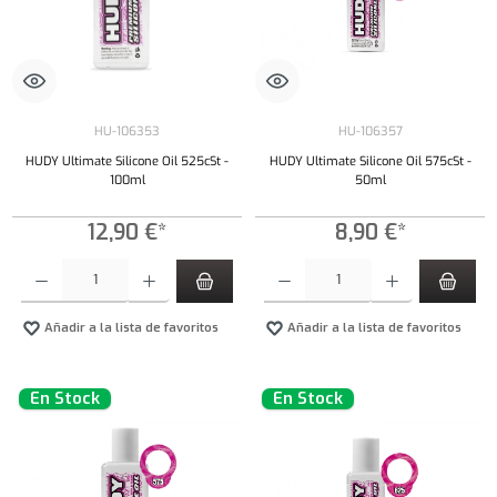
HU-106353
HU-106357
HUDY Ultimate Silicone Oil 525cSt -
HUDY Ultimate Silicone Oil 575cSt -
100ml
50ml
12,90 €*
8,90 €*
Cantidad del producto: introduce la cantidad deseada o usa los botones para aumentar o dism
Cantidad del producto: introduce la cantidad 
Añadir a la lista de favoritos
Añadir a la lista de favoritos
En Stock
En Stock