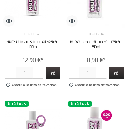
HU-106343
HU-106347
HUDY Ultimate Silicone Oil 425cSt -
HUDY Ultimate Silicone Oil 475cSt -
100ml
50ml
12,90 €*
8,90 €*
Cantidad del producto: introduce la cantidad deseada o usa los botones para aumentar o dism
Cantidad del producto: introduce la cantidad 
Añadir a la lista de favoritos
Añadir a la lista de favoritos
En Stock
En Stock