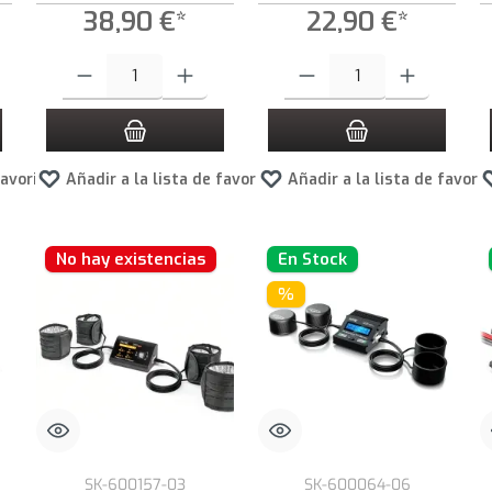
38,90 €*
22,90 €*
roduce la cantidad deseada o usa los botones para aumentar o disminuir la cantid
Cantidad del producto: introduce la cantidad deseada o usa los botone
Cantidad del producto: introduce 
favoritos
Añadir a la lista de favoritos
Añadir a la lista de favori
No hay existencias
En Stock
%
SK-600157-03
SK-600064-06