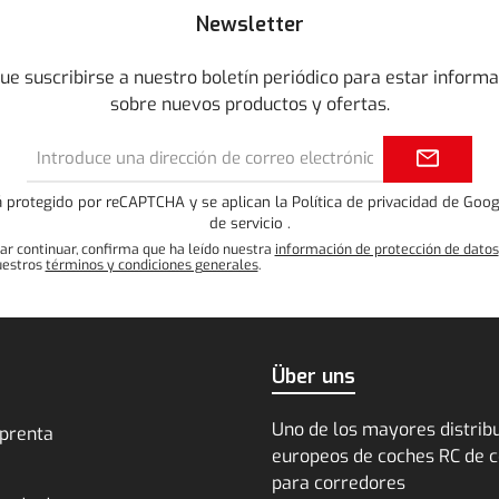
Newsletter
que suscribirse a nuestro boletín periódico para estar inform
sobre nuevos productos y ofertas.
Dirección
de
correo
tá protegido por reCAPTCHA y se aplican la Política de privacidad de Goo
electrónico*
de servicio
.
nar continuar, confirma que ha leído nuestra
información de protección de datos
uestros
términos y condiciones generales
.
Über uns
Uno de los mayores distrib
mprenta
europeos de coches RC de c
para corredores