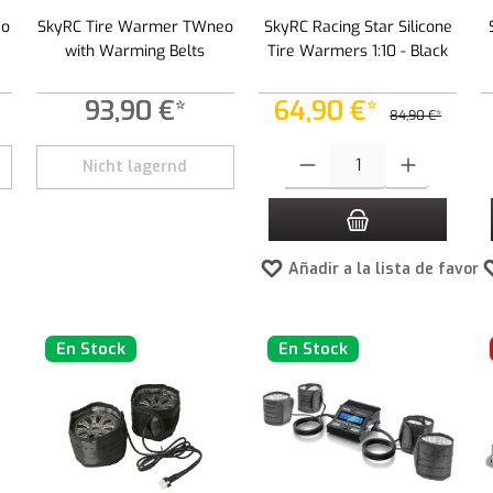
eo
SkyRC Tire Warmer TWneo
SkyRC Racing Star Silicone
with Warming Belts
Tire Warmers 1:10 - Black
93,90 €*
64,90 €*
84,90 €*
 botones para aumentar o disminuir la cantidad.
Cantidad del producto: introduce 
Nicht lagernd
Añadir a la lista de favori
En Stock
En Stock