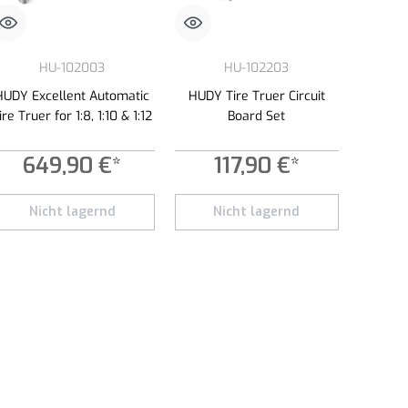
HU-102003
HU-102203
HUDY Excellent Automatic
HUDY Tire Truer Circuit
ire Truer for 1:8, 1:10 & 1:12
Board Set
649,90 €*
117,90 €*
ad.
s para aumentar o disminuir la cantidad.
la cantidad deseada o usa los botones para aumentar o disminuir la cantidad.
Nicht lagernd
Nicht lagernd
tos