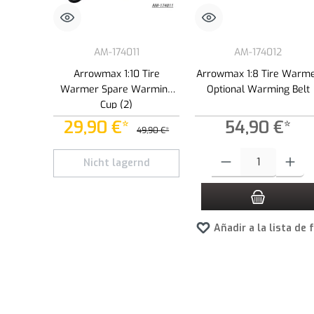
AM-174011
AM-174012
Arrowmax 1:10 Tire
Arrowmax 1:8 Tire Warm
Warmer Spare Warming
Optional Warming Belt
Cup (2)
29,90 €*
54,90 €*
49,90 €*
Cantidad del producto: int
Nicht lagernd
Añadir a la lista de 