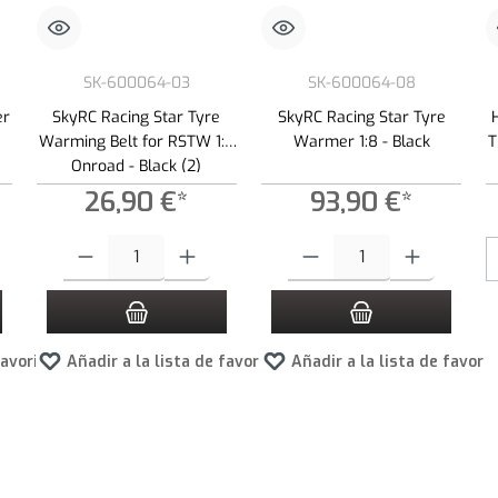
SK-600064-03
SK-600064-08
er
SkyRC Racing Star Tyre
SkyRC Racing Star Tyre
Warming Belt for RSTW 1:8
Warmer 1:8 - Black
T
Onroad - Black (2)
26,90 €*
93,90 €*
roduce la cantidad deseada o usa los botones para aumentar o disminuir la cantid
Cantidad del producto: introduce la cantidad deseada o usa los botone
Cantidad del producto: introduce 
favoritos
Añadir a la lista de favoritos
Añadir a la lista de favori