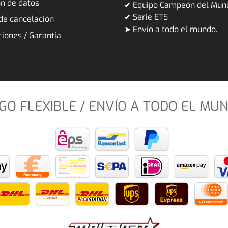
ón de datos
✔ Equipo Campeón del Mu
✔ Serie ETS
de cancelación
➤ Envío a todo el mundo.
iones / Garantía
GO FLEXIBLE / ENVÍO A TODO EL MU