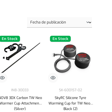
En Stock
En Stock
IN8-30033
SK-600157-02
NOV8 3DX Carbon TW Neo
SkyRC Silicone Tyre
Warmer Cup Attachment
Warming Cup for TW Neo -
(Silver)
Black (2)