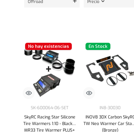
Offroad
Precio
No hay existencias
En Stock
SK-600064-06-SET
IN8-30030
SkyRC Racing Star Silicone
INOV8 3DX Carbon SkyR
Tire Warmers 1:10 - Black +
TW Neo Warmer Car Sta
MR33 Tire Warmer PLUS+
(Bronze)