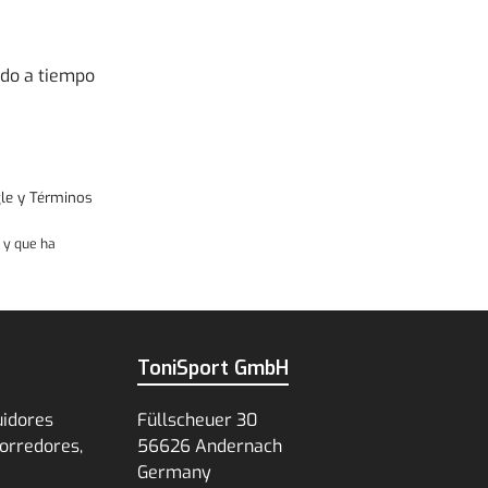
ado a tiempo
gle
y
Términos
y que ha
ToniSport GmbH
uidores
Füllscheuer 30
orredores,
56626 Andernach
Germany