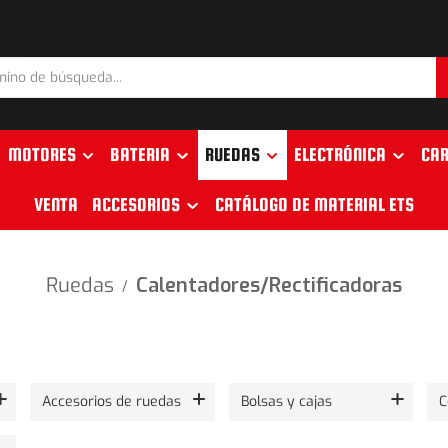
MOTORES
BATERIA
RUEDAS
ELECTRÓNICA
CAR
VENTA
ACCESORIOS
CATÁLOGO DE MATERIAL ETS
Ruedas
Calentadores/Rectificadoras
/
Accesorios de ruedas
Bolsas y cajas
C