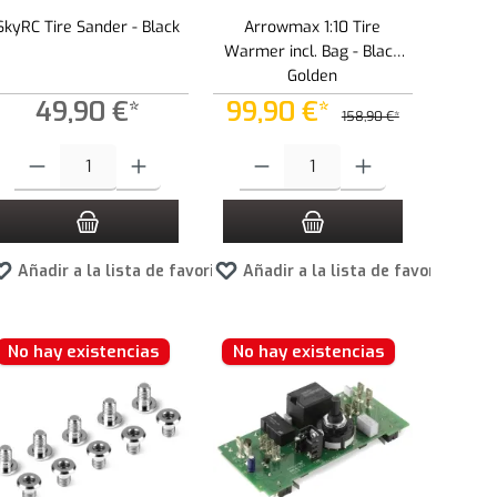
SkyRC Tire Sander - Black
Arrowmax 1:10 Tire
Warmer incl. Bag - Black
Golden
49,90 €*
99,90 €*
158,90 €*
la cantidad deseada o usa los botones para aumentar o disminuir la cantidad.
Cantidad del producto: introduce la cantidad deseada o usa los botones para a
Cantidad del producto: introduce la canti
tos
Añadir a la lista de favoritos
Añadir a la lista de favoritos
No hay existencias
No hay existencias