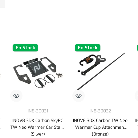
En Stock
En Stock
IN8-30031
IN8-30032
C
INOV8 3DX Carbon SkyRC
INOV8 3DX Carbon TW Neo
I
nd
TW Neo Warmer Car Stand
Warmer Cup Attachment
(Silver)
(Bronze)