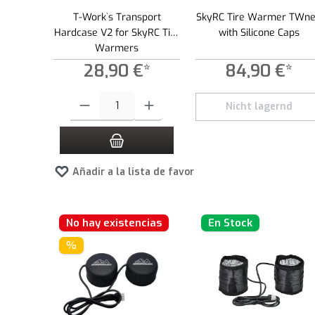
T-Work`s Transport
SkyRC Tire Warmer TWn
Hardcase V2 for SkyRC Tire
with Silicone Caps
Warmers
28,90 €*
84,90 €*
Cantidad del producto: introduce la cantidad deseada o usa los
Nicht lagernd
Añadir a la lista de favoritos
No hay existencias
En Stock
%