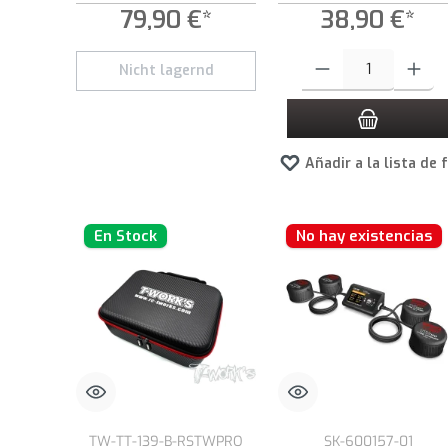
79,90 €*
38,90 €*
Cantidad del producto: int
Nicht lagernd
Añadir a la lista de 
En Stock
No hay existencias
TW-TT-139-B-RSTWPRO
SK-600157-01