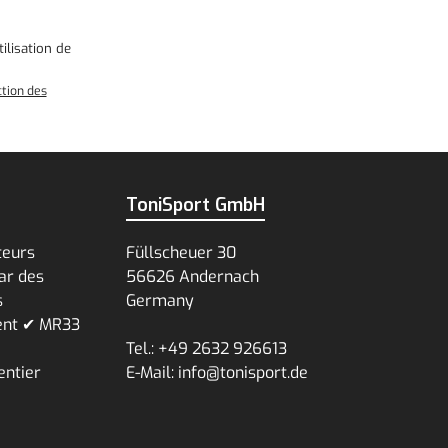
ilisation
de
ction des
ToniSport GmbH
teurs
Füllscheuer 30
ar des
56626 Andernach
s
Germany
ent ✔ MR33
Tel.: +49 2632 926613
entier
E-Mail: info@tonisport.de