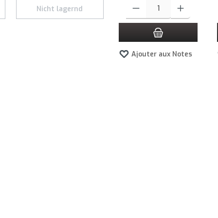
es boutons pour augmenter ou diminuer la quantité.
Quantité de produit : Entrez la qua
Nicht lagernd
Ajouter aux Notes