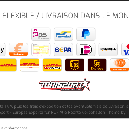
 FLEXIBLE / LIVRAISON DANS LE MON
 la TVA, plus les frais
d'expédition
et les éventuels frais de livraison, s
port - Europas Experte für RC - Alle Rechte vorbehalten. Theme by
us d'informations...