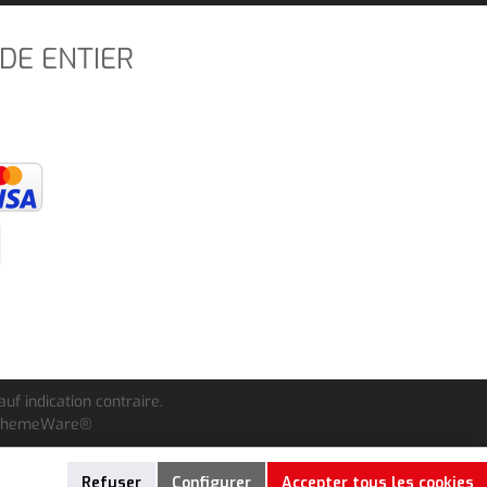
DE ENTIER
auf indication contraire.
ThemeWare®
Refuser
Configurer
Accepter tous les cookies