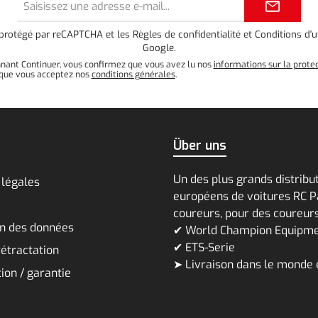
e-
mail*
t protégé par reCAPTCHA et les
Règles de confidentialité
et
Conditions d'ut
Google.
nnant Continuer, vous confirmez que vous avez lu nos
informations sur la prote
que vous acceptez nos
conditions générales
.
Über uns
Un des plus grands distribu
 légales
européens de voitures RC P
coureurs, pour des coureur
on des données
✔ World Champion Equipm
✔ ETS-Serie
rétractation
➤ Livraison dans le monde 
ion / garantie