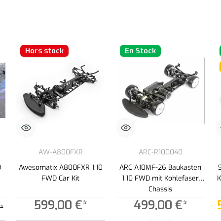
Hors stock
En Stock
AW-A800FXR
ARC-R100040
0
Awesomatix A800FXR 1:10
ARC A10MF-26 Baukasten
FWD Car Kit
1:10 FWD mit Kohlefaser
K
Chassis
599,00 €*
499,00 €*
€*