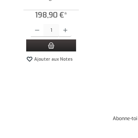
198,90 €*
Quantité de produit : Entrez la quantité souhaitée ou utilisez l
Ajouter aux Notes
Abonne-toi