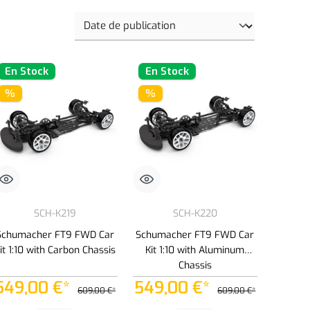
En Stock
En Stock
%
%
SCH-K219
SCH-K220
Schumacher FT9 FWD Car
Schumacher FT9 FWD Car
it 1:10 with Carbon Chassis
Kit 1:10 with Aluminum
Chassis
549,00 €*
549,00 €*
609,00 €*
609,00 €*