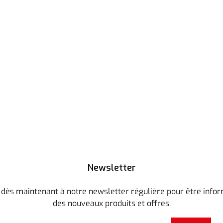
es boutons pour augmenter ou diminuer la quantité.
Newsletter
 dès maintenant à notre newsletter régulière pour être info
des nouveaux produits et offres.
Adresse