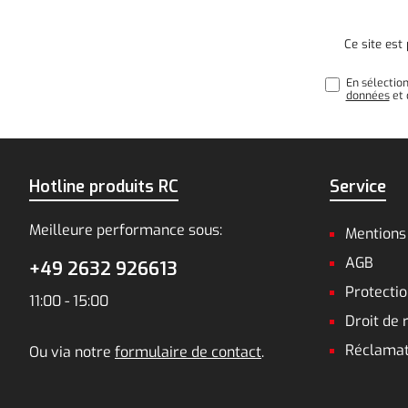
Ce site es
En sélectio
données
et 
Hotline produits RC
Service
Meilleure performance sous:
Mentions
AGB
+49 2632 926613
Protecti
11:00 - 15:00
Droit de 
Réclamat
Ou via notre
formulaire de contact
.