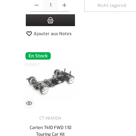
Quantité de produit : Entrez la quantité souhaitée ou utilisez l
Nicht lagernd
Ajouter aux Notes
En Stock
CT-NHA104
Carten T410 FWD 1:10
Touring Car Kit