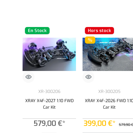
En Stock
Hors stock
%
XR-300206
XR-300205
XRAY X4F-2027 1:10 FWD
XRAY X4F-2026 FWD 1:1
Car Kit
Car Kit
579,00 €*
399,00 €*
579,90 