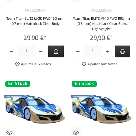
TT-60239-07
TT-60239-05
Team Titan BLITZ MK10 FWD 190mm
Team Titan BLITZ MK10 FWD 190mm
(0.7 mm) Hatchback Clear Body
(0.5 mm) Hatchback Clear Body
Lightweight
29,90 €*
29,90 €*
Quantité de produit : Entrez la quantité souhaitée ou utilisez les boutons pour augmenter ou 
Quantité de produit : Entrez la quantité souh
Ajouter aux Notes
Ajouter aux Notes
En Stock
En Stock