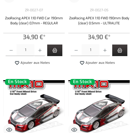
ZR-0027-07
ZR-0027-05
ZooRacing APEX 1:10 FWD Car 190mm
ZooRacing APEX 1:10 FWD 190mm Body
Body (clear) 0,7mm - REGULAR
(clear) 0.5mm - ULTRALITE
34,90 €*
34,90 €*
Quantité de produit : Entrez la quantité souhaitée ou utilisez les boutons pour augmenter ou 
Quantité de produit : Entrez la quantité souh
Ajouter aux Notes
Ajouter aux Notes
En Stock
En Stock