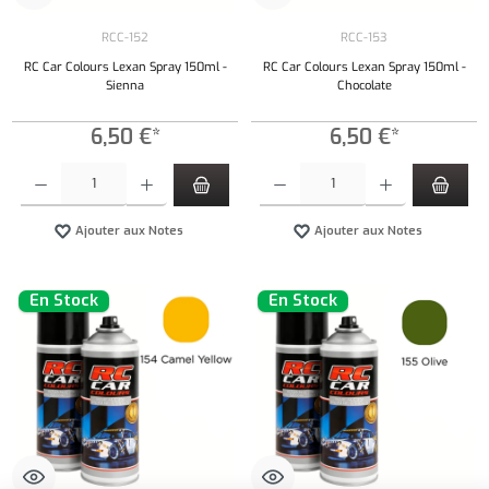
RCC-152
RCC-153
RC Car Colours Lexan Spray 150ml -
RC Car Colours Lexan Spray 150ml -
Sienna
Chocolate
6,50 €*
6,50 €*
Quantité de produit : Entrez la quantité souhaitée ou utilisez les boutons pour augmenter ou 
Quantité de produit : Entrez la quantité souh
Ajouter aux Notes
Ajouter aux Notes
En Stock
En Stock