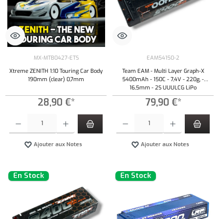
MX-MTB0427-ETS
EAM54150-2
Xtreme ZENITH 1:10 Touring Car Body
Team EAM - Multi Layer Graph-X
190mm (clear) 0,7mm
5400mAh - 150C - 7,4V - 220g, -
16,5mm - 2S UUULCG LiPo
28,90 €*
79,90 €*
Quantité de produit : Entrez la quantité souhaitée ou utilisez les boutons pour augmenter ou 
Quantité de produit : Entrez la quantité souh
Ajouter aux Notes
Ajouter aux Notes
En Stock
En Stock