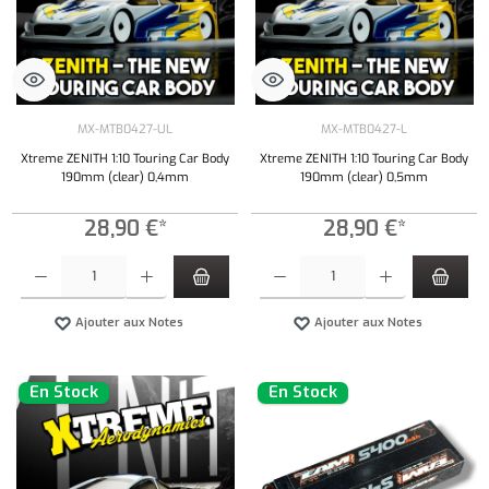
MX-MTB0427-UL
MX-MTB0427-L
Xtreme ZENITH 1:10 Touring Car Body
Xtreme ZENITH 1:10 Touring Car Body
190mm (clear) 0,4mm
190mm (clear) 0,5mm
28,90 €*
28,90 €*
Quantité de produit : Entrez la quantité souhaitée ou utilisez les boutons pour augmenter ou 
Quantité de produit : Entrez la quantité souh
Ajouter aux Notes
Ajouter aux Notes
En Stock
En Stock