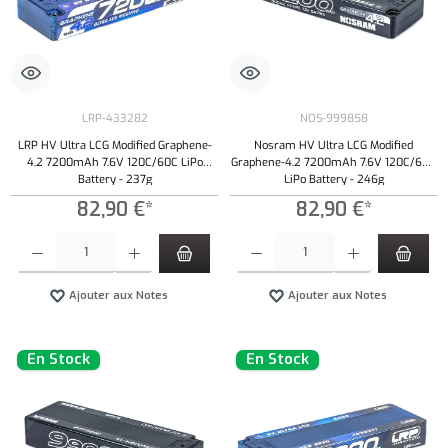
LRP-433282
NOS-999858
LRP HV Ultra LCG Modified Graphene-
Nosram HV Ultra LCG Modified
4.2 7200mAh 7.6V 120C/60C LiPo
Graphene-4.2 7200mAh 7.6V 120C/60C
Battery - 237g
LiPo Battery - 246g
82,90 €*
82,90 €*
Quantité de produit : Entrez la quantité souhaitée ou utilisez les boutons pour augmenter ou 
Quantité de produit : Entrez la quantité souh
Ajouter aux Notes
Ajouter aux Notes
En Stock
En Stock