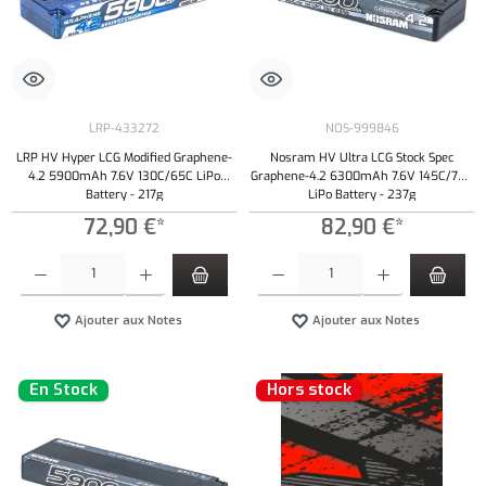
LRP-433272
NOS-999846
LRP HV Hyper LCG Modified Graphene-
Nosram HV Ultra LCG Stock Spec
4.2 5900mAh 7.6V 130C/65C LiPo
Graphene-4.2 6300mAh 7.6V 145C/70C
Battery - 217g
LiPo Battery - 237g
72,90 €*
82,90 €*
Quantité de produit : Entrez la quantité souhaitée ou utilisez les boutons pour augmenter ou 
Quantité de produit : Entrez la quantité souh
Ajouter aux Notes
Ajouter aux Notes
En Stock
Hors stock