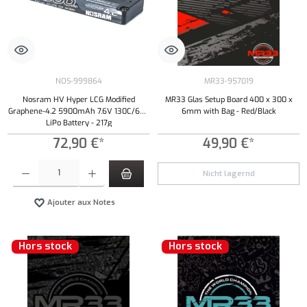
NOS-999864
MR33-957019
Nosram HV Hyper LCG Modified
MR33 Glas Setup Board 400 x 300 x
Graphene-4.2 5900mAh 7.6V 130C/65C
6mm with Bag - Red/Black
LiPo Battery - 217g
72,90 €*
49,90 €*
Quantité de produit : Entrez la quantité souhaitée ou utilisez les boutons pour augmenter ou 
Nicht lagernd
Ajouter aux Notes
Hors stock
Hors stock