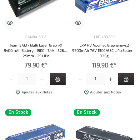
EAM84150-2
LRP-433289
Team EAM - Multi Layer Graph-X
LRP HV Modified Graphene-4.2
8400mAh Battery - 150C - 7.4V - 326g -
9900mAh 7.6V 130C/65C LiPo Battery -
25mm - 2S LiPo
336g
79,90 €*
119,90 €*
Quantité de produit : Entrez la quantité souhaitée ou utilisez les boutons pour augmenter ou 
Quantité de produit : Entrez la quantité souh
Ajouter aux Notes
Ajouter aux Notes
En Stock
En Stock