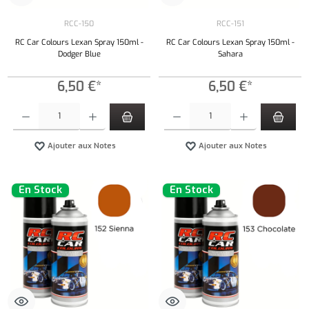
RCC-150
RCC-151
RC Car Colours Lexan Spray 150ml -
RC Car Colours Lexan Spray 150ml -
Dodger Blue
Sahara
6,50 €*
6,50 €*
Quantité de produit : Entrez la quantité souhaitée ou utilisez les boutons pour augmenter ou 
Quantité de produit : Entrez la quantité souh
Ajouter aux Notes
Ajouter aux Notes
En Stock
En Stock