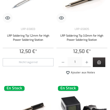
LRP-65803
LRP-65805
LRP Soldering Tip 1,2mm for High
LRP Soldering Tip 3,0mm for High
Power Soldering Station
Power Soldering Station
12,50 €*
12,50 €*
Quantité de produit : Entrez la quantité souh
Nicht lagernd
Ajouter aux Notes
En Stock
En Stock