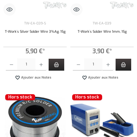
TW-EA-039-S
TW-EA-039
T-Work´s Silver Solder Wire 3%Ag. 15g
T-Work´s Solder Wire 1mm, 15g
5,90 €*
3,90 €*
Quantité de produit : Entrez la quantité souhaitée ou utilisez les boutons pour augmenter ou 
Quantité de produit : Entrez la quantité souh
Ajouter aux Notes
Ajouter aux Notes
Hors stock
Hors stock