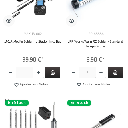
MAX-13-002
LRP-65886
MXLR Mobile Soldering Station incl. Bag
LRP WorksTeam RC Solder - Standard
Temperature
99,90 €*
6,90 €*
Quantité de produit : Entrez la quantité souhaitée ou utilisez les boutons pour augmenter ou 
Quantité de produit : Entrez la quantité souh
Ajouter aux Notes
Ajouter aux Notes
En Stock
En Stock