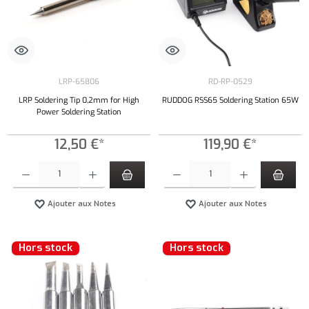
LRP-65806
RD-RP-0529
LRP Soldering Tip 0,2mm for High
RUDDOG RSS65 Soldering Station 65W
Power Soldering Station
12,50 €*
119,90 €*
Quantité de produit : Entrez la quantité souhaitée ou utilisez les boutons pour augmenter ou 
Quantité de produit : Entrez la quantité souh
Ajouter aux Notes
Ajouter aux Notes
Hors stock
Hors stock