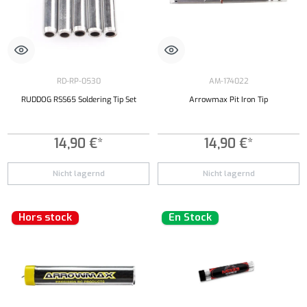
RD-RP-0530
AM-174022
RUDDOG RSS65 Soldering Tip Set
Arrowmax Pit Iron Tip
14,90 €*
14,90 €*
Nicht lagernd
Nicht lagernd
Hors stock
En Stock