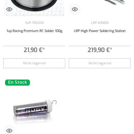
1UP-190205
LRP-65800
1up Racing Premium RC Solder 100g
LRP High Power Soldering Station
21,90 €*
219,90 €*
Nicht lagernd
Nicht lagernd
En Stock