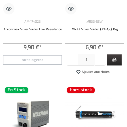
AM-174023
MR33-SSW
Arrowmax Silver Solder Low Resistance
MR33 Silver Solder (3%Ag.) 15g
9,90 €*
6,90 €*
Quantité de produit : Entrez la quantité souh
Nicht lagernd
Ajouter aux Notes
En Stock
Hors stock