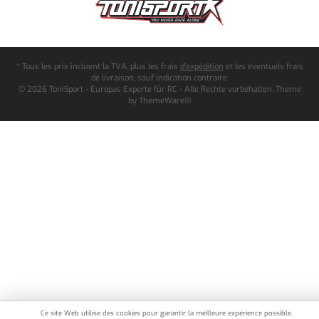
* Tous les prix incluent la TVA, plus les frais
d'expédition
et les éventuels frais
de livraison, sauf indication contraire.
© 2026 ToniSport - Europas Experte für RC - Alle Rechte vorbehalten. Theme
by
ThemeWare®
Ce site Web utilise des cookies pour garantir la meilleure expérience possible.