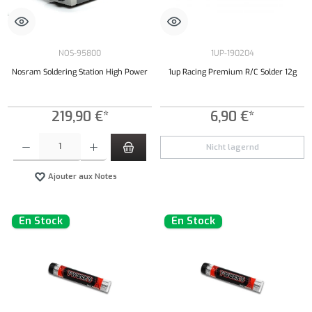
NOS-95800
1UP-190204
Nosram Soldering Station High Power
1up Racing Premium R/C Solder 12g
219,90 €*
6,90 €*
Quantité de produit : Entrez la quantité souhaitée ou utilisez les boutons pour augmenter ou 
Nicht lagernd
Ajouter aux Notes
En Stock
En Stock