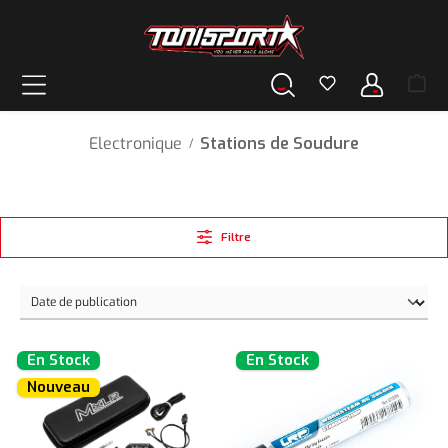
tenu principal
Electronique
Stations de Soudure
/
Filtre
En Stock
En Stock
Nouveau