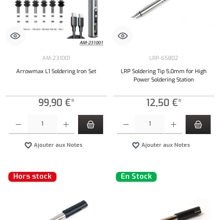
AM-231001
LRP-65802
Arrowmax L1 Soldering Iron Set
LRP Soldering Tip 5,0mm for High
Power Soldering Station
99,90 €*
12,50 €*
Quantité de produit : Entrez la quantité souhaitée ou utilisez les boutons pour augmenter ou 
Quantité de produit : Entrez la quantité souh
Ajouter aux Notes
Ajouter aux Notes
Hors stock
En Stock