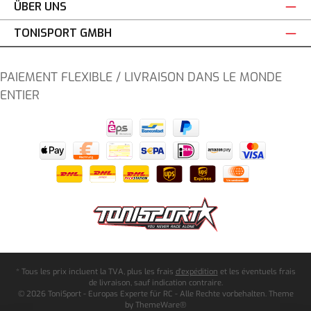
ÜBER UNS
TONISPORT GMBH
PAIEMENT FLEXIBLE / LIVRAISON DANS LE MONDE
ENTIER
* Tous les prix incluent la TVA, plus les frais
d'expédition
et les éventuels frais
de livraison, sauf indication contraire.
© 2026 ToniSport - Europas Experte für RC - Alle Rechte vorbehalten. Theme
by
ThemeWare®