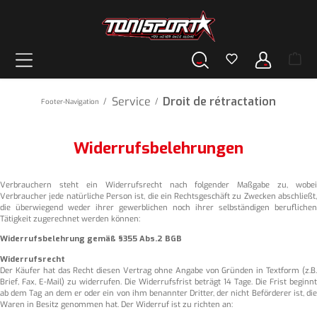
tenu principal
Service
Droit de rétractation
/
/
Footer-Navigation
Widerrufsbelehrungen
Verbrauchern steht ein Widerrufsrecht nach folgender Maßgabe zu, wobei
Verbraucher jede natürliche Person ist, die ein Rechtsgeschäft zu Zwecken abschließt,
die überwiegend weder ihrer gewerblichen noch ihrer selbständigen beruflichen
Tätigkeit zugerechnet werden können:
Widerrufsbelehrung gemäß §355 Abs.2 BGB
Widerrufsrecht
Der Käufer hat das Recht diesen Vertrag ohne Angabe von Gründen in Textform (z.B.
Brief, Fax, E-Mail) zu widerrufen. Die Widerrufsfrist beträgt 14 Tage. Die Frist beginnt
ab dem Tag an dem er oder ein von ihm benannter Dritter, der nicht Beförderer ist, die
Waren in Besitz genommen hat. Der Widerruf ist zu richten an: