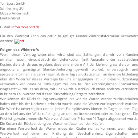
ToniSport GmbH
Schillerring 30
56626 Andernach
Deutschland
E-Mail:
info@tonisport.de
Für den Widerruf kann das dafür beigefügte Muster-Widerrufsformular verwendet
werden:
Folgen des Widerrufs
Wenn dieser Vertrag widerrufen wird, sind alle Zahlungen, die wir vom Kunden
erhalten haben, einschließlich der Lieferkosten (mit Ausnahme der zusätzlichen
Kosten, die sich daraus ergeben, dass eine andere Art der Lieferung als die von uns
angebotene, günstigste Standardlieferung gewählt wurde), unverzüglich und
spätestens binnen vierzehn Tagen ab dem Tag zurückzuzahlen, an dem die Mitteilung
über den Widerruf dieses Vertrags bei uns eingegangen ist. Für diese Rückzahlung
verwenden wir dasselbe Zahlungsmittel, das bei der ursprünglichen Transaktion
eingesetzt wurde, es sei denn, mit uns wurde ausdrücklich etwas anderes vereinbart;
in keinem Fall werden bei dieser Rückzahlung Entgelte berechnet.
Wir können die Rückzahlung verweigern, bis wir die Waren wieder zurückerhalten
haben oder bis der Nachweis erbracht wurde, dass die Waren zurückgesandt wurden.
Die Ware ist unverzüglich und in jedem Fall spätestens binnen 14 Tagen ab dem Tag,
an dem bei uns der Widerruf einging, an uns zurückzusenden oder zu übergeben. Die
Frist ist gewahrt, wenn die Ware vor Ablauf der Frist von 14 Tagen abgesendet wurde.
Die Kosten der Rücksendung der Waren entfallen auf den Käufer.
Für einen Wertverlust der Waren muss der Käufer nur aufkommen, wenn dieser
Wertverlust auf einen zur Prüfung der Beschaffenheit, Eigenschaften und