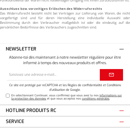
Funktionsweise der Waren nicht notwendigen Umgang mit ihnen zurückzuführen ist.
Ausschluss bzw. vorzeitiges Erlöschen des Widerrufsrechts
Das Widerrufsrecht besteht nicht bei Verträgen zur Lieferung von Waren, die nicht
vorgefertigt sind und für deren Herstellung eine individuelle Auswahl oder
Bestimmung durch den Verbraucher maßgeblich ist oder die eindeutig auf die
persönlichen Bedürfnisse des Verbrauchers zugeschnitten sind.
NEWSLETTER
Abonne-toi dès maintenant à notre newsletter régulière pour être
informé à temps des nouveaux produits et offres.
Adresse
e-
mail*
Ce site est protégé par reCAPTCHA et les
Règles de confidentialité
et
Conditions
d'utilisation
de Google.
En sélectionnant Continuer, vous confirmez que vous avez lu nos
informations sur
la protection des données
et que vous acceptez nos
conditions générales
.
HOTLINE PRODUITS RC
SERVICE