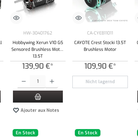
HW-30401762
CA-CYEB11011
l
Hobbywing Xerun V10 G5
CAYOTE Crest Stocki 13.5T
Sensored Brushless Motor
Brushless Motor
13.5T
139,90 €*
109,90 €*
z la quantité souhaitée ou utilisez les boutons pour augmenter ou diminuer la quan
Quantité de produit : Entrez la quantité souhaitée ou utilisez les bouto
Nicht lagernd
Ajouter aux Notes
En Stock
En Stock