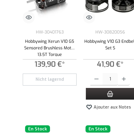
HW-30401763
HW-30820056
Hobbywing Xerun V10 G5
Hobbywing V10 G3 Endbel
Sensored Brushless Motor
Set S
13.5T Torque
139,90 €*
41,90 €*
Quantité de produit : Entre
Nicht lagernd
Ajouter aux Notes
En Stock
En Stock