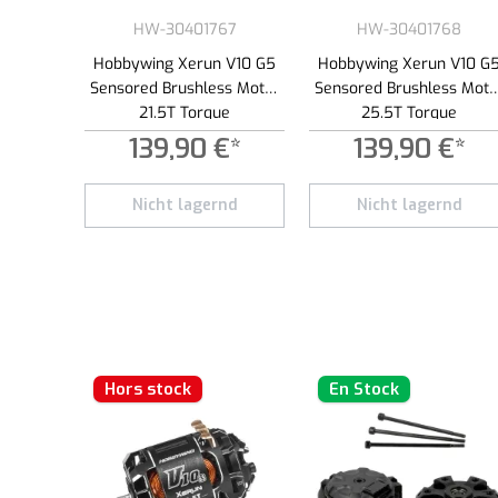
HW-30401767
HW-30401768
Hobbywing Xerun V10 G5
Hobbywing Xerun V10 G
Sensored Brushless Motor
Sensored Brushless Moto
21.5T Torque
25.5T Torque
139,90 €*
139,90 €*
Nicht lagernd
Nicht lagernd
Hors stock
En Stock