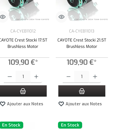
CA-CYEB11012
CA-CYEB11013
CAYOTE Crest Stocki 17.5T
CAYOTE Crest Stocki 21.5T
Brushless Motor
Brushless Motor
109,90 €*
109,90 €*
tité.
ns pour augmenter ou diminuer la quantité.
Quantité de produit : Entrez la quantité souhaitée ou utilisez les boutons pour 
Quantité de produit : Entrez la quantité so
Ajouter aux Notes
Ajouter aux Notes
En Stock
En Stock