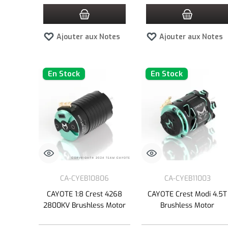
Ajouter aux Notes
Ajouter aux Notes
En Stock
En Stock
CA-CYEB10806
CA-CYEB11003
CAYOTE 1:8 Crest 4268
CAYOTE Crest Modi 4.5T
2800KV Brushless Motor
Brushless Motor