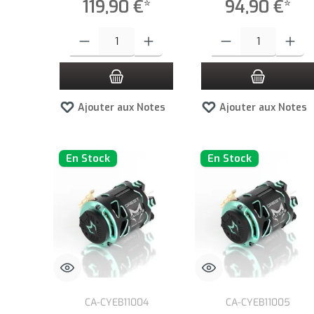
119,90 €*
94,90 €*
Quantité de produit : Entrez la quantité souhaitée ou utilisez l
Quantité de produit : Entre
Ajouter aux Notes
Ajouter aux Notes
En Stock
En Stock
CA-CYEB11004
CA-CYEB11005