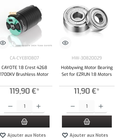
CA-CYEB10807
HW-30820029
CAYOTE 1:8 Crest 4268
Hobbywing Motor Bearing
1700KV Brushless Motor
Set for EZRUN 1:8 Motors
119,90 €*
11,90 €*
tité.
ns pour augmenter ou diminuer la quantité.
ntité souhaitée ou utilisez les boutons pour augmenter ou diminuer la quantité.
Quantité de produit : Entrez la quantité souhaitée ou utilisez les boutons pour 
Quantité de produit : Entrez la quantité so
Ajouter aux Notes
Ajouter aux Notes