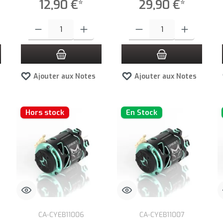
12,90 €*
29,90 €*
es boutons pour augmenter ou diminuer la quantité.
z la quantité souhaitée ou utilisez les boutons pour augmenter ou diminuer la quan
Quantité de produit : Entrez la quantité souhaitée ou utilisez les bouto
Quantité de produit : Entrez la qua
Ajouter aux Notes
Ajouter aux Notes
Hors stock
En Stock
CA-CYEB11006
CA-CYEB11007