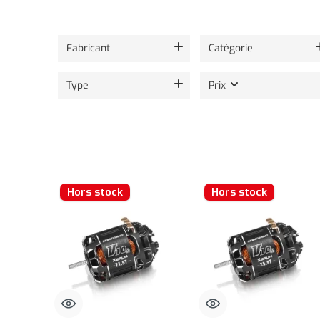
Affichage de 24 sur 64 produits.
Fabricant
Catégorie
Type
Prix
Hors stock
Hors stock