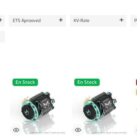
ETS Aprooved
KV-Rate
P
En Stock
En Stock