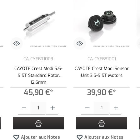
CA-CYEBR1003
CA-CYEBB1001
CAYOTE Crest Modi 5.5-
CAYOTE Crest Modi Sensor
9.5T Standard Rotor
Unit 3.5-9.5T Motors
12.5mm
45,90 €*
39,90 €*
es boutons pour augmenter ou diminuer la quantité.
z la quantité souhaitée ou utilisez les boutons pour augmenter ou diminuer la quan
Quantité de produit : Entrez la quantité souhaitée ou utilisez les bouto
Quantité de produit : Entrez la qua
Ajouter aux Notes
Ajouter aux Notes