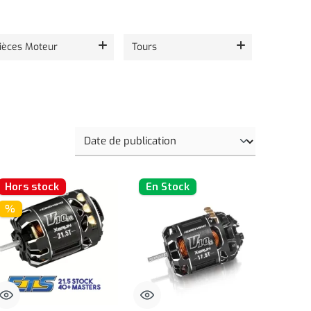
ièces Moteur
Tours
Hors stock
En Stock
%