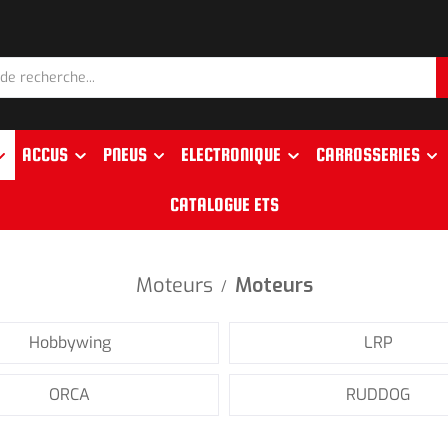
ACCUS
PNEUS
ELECTRONIQUE
CARROSSERIES
CATALOGUE ETS
Moteurs
Moteurs
/
Hobbywing
LRP
ORCA
RUDDOG