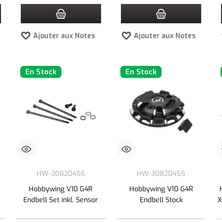
Ajouter aux Notes
Ajouter aux Notes
En Stock
En Stock
HW-30820456
HW-30820455
Hobbywing V10 G4R
Hobbywing V10 G4R
Endbell Set inkl. Sensor
Endbell Stock
X