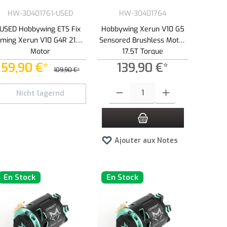
HW-30401761-USED
HW-30401764
USED Hobbywing ETS Fix
Hobbywing Xerun V10 G5
iming Xerun V10 G4R 21.5T
Sensored Brushless Motor
Motor
17.5T Torque
59,90 €*
139,90 €*
109,90 €*
ns pour augmenter ou diminuer la quantité.
ntité souhaitée ou utilisez les boutons pour augmenter ou diminuer la quantité.
Quantité de produit : Entrez la quantité so
Nicht lagernd
Ajouter aux Notes
En Stock
En Stock