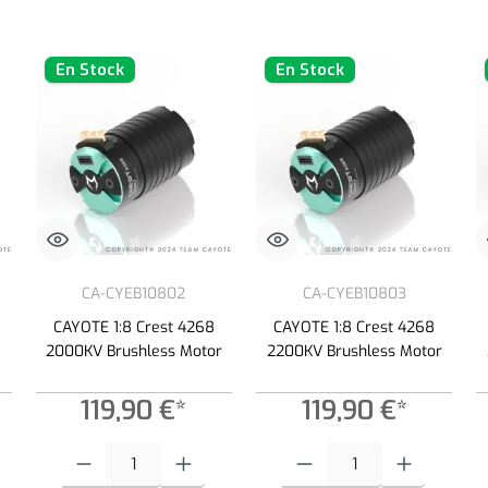
En Stock
En Stock
CA-CYEB10802
CA-CYEB10803
CAYOTE 1:8 Crest 4268
CAYOTE 1:8 Crest 4268
2000KV Brushless Motor
2200KV Brushless Motor
119,90 €*
119,90 €*
es boutons pour augmenter ou diminuer la quantité.
z la quantité souhaitée ou utilisez les boutons pour augmenter ou diminuer la quan
Quantité de produit : Entrez la quantité souhaitée ou utilisez les bouto
Quantité de produit : Entrez la qua