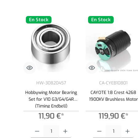
En Stock
En Stock
HW-30820457
CA-CYEB10801
Hobbywing Motor Bearing
CAYOTE 1:8 Crest 4268
Set for V10 G3/G4/G4R
1900KV Brushless Motor
(Timing Endbell)
11,90 €*
119,90 €*
Quantité de produit : Entrez la quantité souhaitée ou utilisez l
Quantité de produit : Entre