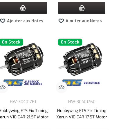
Ajouter aux Notes
Ajouter aux Notes
En Stock
En Stock
HW-30401761
HW-30401760
Hobbywing ETS Fix Timing
Hobbywing ETS Fix Timing
erun V10 G4R 21.5T Motor
Xerun V10 G4R 17.5T Motor