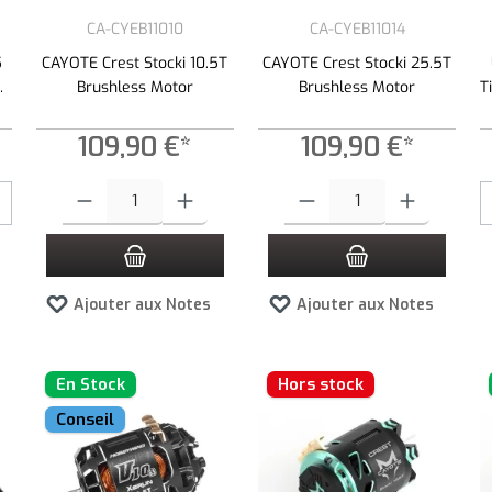
CA-CYEB11010
CA-CYEB11014
5
CAYOTE Crest Stocki 10.5T
CAYOTE Crest Stocki 25.5T
r
Brushless Motor
Brushless Motor
T
109,90 €*
109,90 €*
Quantité de produit : Entrez la quantité souhaitée ou utilisez les bouto
Quantité de produit : Entrez la qua
Ajouter aux Notes
Ajouter aux Notes
En Stock
Hors stock
Conseil