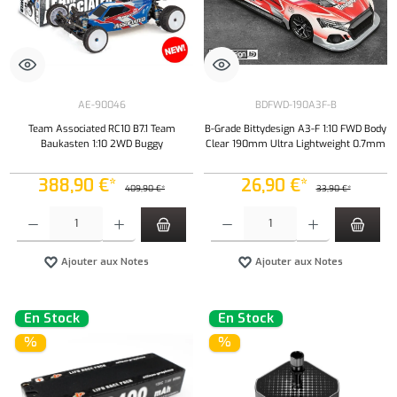
AE-90046
BDFWD-190A3F-B
Team Associated RC10 B7.1 Team
B-Grade Bittydesign A3-F 1:10 FWD Body
Baukasten 1:10 2WD Buggy
Clear 190mm Ultra Lightweight 0.7mm
388,90 €*
26,90 €*
409,90 €*
33,90 €*
Quantité de produit : Entrez la quantité souhaitée ou utilisez les boutons pour augmenter ou 
Quantité de produit : Entrez la quantité souh
Ajouter aux Notes
Ajouter aux Notes
En Stock
En Stock
%
%