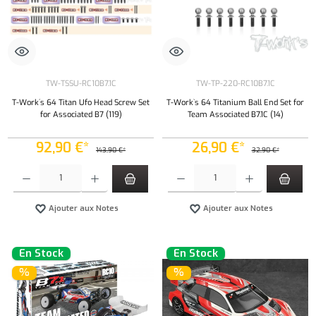
TW-TSSU-RC10B7.1C
TW-TP-220-RC10B7.1C
T-Work´s 64 Titan Ufo Head Screw Set
T-Work`s 64 Titanium Ball End Set for
for Associated B7 (119)
Team Associated B7.1C (14)
92,90 €*
26,90 €*
143,90 €*
32,90 €*
Quantité de produit : Entrez la quantité souhaitée ou utilisez les boutons pour augmenter ou 
Quantité de produit : Entrez la quantité souh
Ajouter aux Notes
Ajouter aux Notes
En Stock
En Stock
%
%