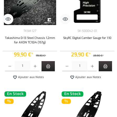
TKSM-127
SK-500042-01
Takashima D-13 Steel Chassis 1,2mm
SkyRC Digital Camber Gauge for 1:10
for AXON TC10/4 (157g)
99,90 €*
29,90 €*
119,90 €*
39,90 €*
Quantité de produit : Entrez la quantité souhaitée ou utilisez les boutons pour augmenter ou 
Quantité de produit : Entrez la quantité souh
Ajouter aux Notes
Ajouter aux Notes
En Stock
En Stock
%
%