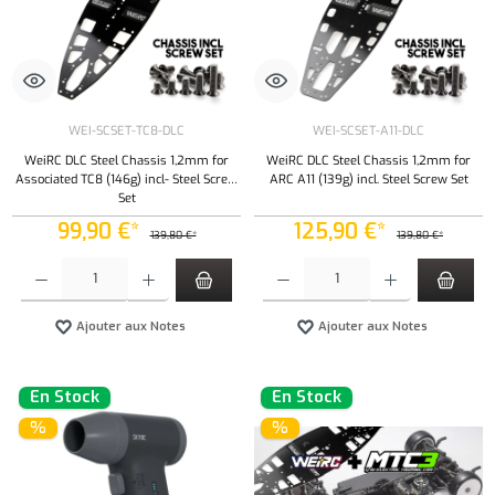
WEI-SCSET-TC8-DLC
WEI-SCSET-A11-DLC
WeiRC DLC Steel Chassis 1,2mm for
WeiRC DLC Steel Chassis 1,2mm for
Associated TC8 (146g) incl- Steel Screw
ARC A11 (139g) incl. Steel Screw Set
Set
99,90 €*
125,90 €*
139,80 €*
139,80 €*
Quantité de produit : Entrez la quantité souhaitée ou utilisez les boutons pour augmenter ou 
Quantité de produit : Entrez la quantité souh
Ajouter aux Notes
Ajouter aux Notes
En Stock
En Stock
%
%