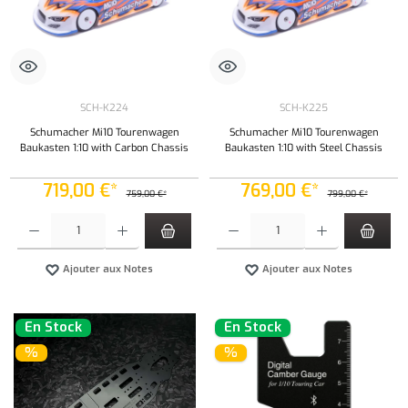
SCH-K224
SCH-K225
Schumacher Mi10 Tourenwagen
Schumacher Mi10 Tourenwagen
Baukasten 1:10 with Carbon Chassis
Baukasten 1:10 with Steel Chassis
719,00 €*
769,00 €*
759,00 €*
799,00 €*
Quantité de produit : Entrez la quantité souhaitée ou utilisez les boutons pour augmenter ou 
Quantité de produit : Entrez la quantité souh
Ajouter aux Notes
Ajouter aux Notes
En Stock
En Stock
%
%