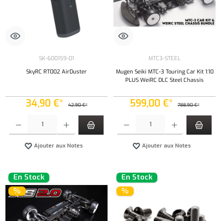
SK-600159-01
MTC3-STEEL
SkyRC RT002 AirDuster
Mugen Seiki MTC-3 Touring Car Kit 1:10
PLUS WeiRC DLC Steel Chassis
34,90 €*
599,00 €*
42,90 €*
788,90 €*
Quantité de produit : Entrez la quantité souhaitée ou utilisez les boutons pour augmenter ou 
Quantité de produit : Entrez la quantité souh
Ajouter aux Notes
Ajouter aux Notes
En Stock
En Stock
%
%