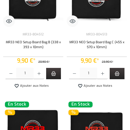
MR33-804512
MR33-804513
MR33 NEO Setup Board Bag B (338 x
MR33 NEO Setup Board Bag C (455 x
393 x 10mm)
570 x 10mm)
9,90 €*
9,90 €*
20,90 €*
23,90 €*
Quantité de produit : Entrez la quantité souhaitée ou utilisez les boutons pour augmenter ou 
Quantité de produit : Entrez la quantité souh
Ajouter aux Notes
Ajouter aux Notes
En Stock
En Stock
%
%