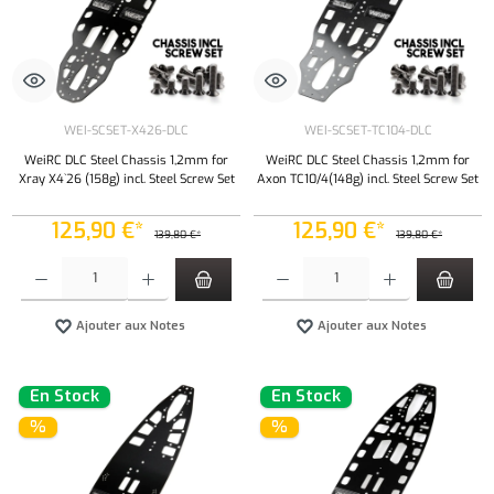
WEI-SCSET-X426-DLC
WEI-SCSET-TC104-DLC
WeiRC DLC Steel Chassis 1,2mm for
WeiRC DLC Steel Chassis 1,2mm for
Xray X4`26 (158g) incl. Steel Screw Set
Axon TC10/4(148g) incl. Steel Screw Set
125,90 €*
125,90 €*
139,80 €*
139,80 €*
Quantité de produit : Entrez la quantité souhaitée ou utilisez les boutons pour augmenter ou 
Quantité de produit : Entrez la quantité souh
Ajouter aux Notes
Ajouter aux Notes
En Stock
En Stock
%
%