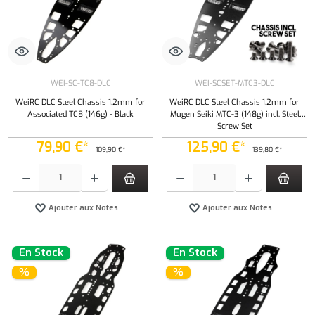
WEI-SC-TC8-DLC
WEI-SCSET-MTC3-DLC
WeiRC DLC Steel Chassis 1,2mm for
WeiRC DLC Steel Chassis 1,2mm for
Associated TC8 (146g) - Black
Mugen Seiki MTC-3 (148g) incl. Steel
Screw Set
79,90 €*
125,90 €*
109,90 €*
139,80 €*
Quantité de produit : Entrez la quantité souhaitée ou utilisez les boutons pour augmenter ou 
Quantité de produit : Entrez la quantité souh
Ajouter aux Notes
Ajouter aux Notes
En Stock
En Stock
%
%