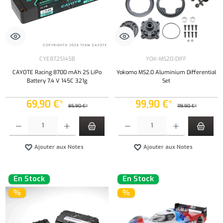
CYE872S145B
YOK-MS20-DIFF
CAYOTE Racing 8700 mAh 2S LiPo
Yokomo MS2.0 Aluminium Differential
Battery 7,4 V 145C 321g
Set
69,90 €*
99,90 €*
85,90 €*
119,90 €*
Quantité de produit : Entrez la quantité souhaitée ou utilisez les boutons pour augmenter ou 
Quantité de produit : Entrez la quantité souh
Ajouter aux Notes
Ajouter aux Notes
En Stock
En Stock
%
%