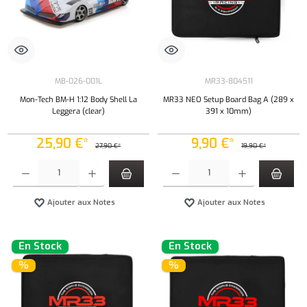
MB-026-001L
MR33-804511
Mon-Tech BM-H 1:12 Body Shell La
MR33 NEO Setup Board Bag A (289 x
Leggera (clear)
391 x 10mm)
25,90 €*
9,90 €*
27,90 €*
19,90 €*
Quantité de produit : Entrez la quantité souhaitée ou utilisez les boutons pour augmenter ou 
Quantité de produit : Entrez la quantité souh
Ajouter aux Notes
Ajouter aux Notes
En Stock
En Stock
%
%