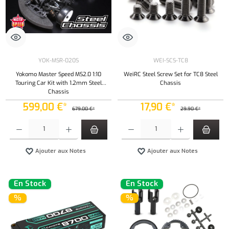
YOK-MSR-020S
WEI-SCS-TC8
Yokomo Master Speed MS2.0 1:10
WeiRC Steel Screw Set for TC8 Steel
Touring Car Kit with 1.2mm Steel
Chassis
Chassis
599,00 €*
17,90 €*
679,00 €*
29,90 €*
Quantité de produit : Entrez la quantité souhaitée ou utilisez les boutons pour augmenter ou 
Quantité de produit : Entrez la quantité souh
Ajouter aux Notes
Ajouter aux Notes
En Stock
En Stock
%
%