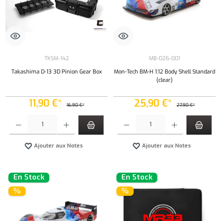
TKSM-142
MB-026-001
Takashima D-13 3D Pinion Gear Box
Mon-Tech BM-H 1:12 Body Shell Standard
(clear)
11,90 €*
25,90 €*
16,90 €*
27,90 €*
Quantité de produit : Entrez la quantité souhaitée ou utilisez les boutons pour augmenter ou 
Quantité de produit : Entrez la quantité souh
Ajouter aux Notes
Ajouter aux Notes
En Stock
En Stock
%
%