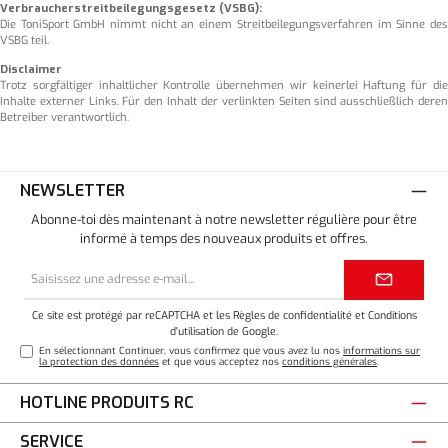
Verbraucherstreitbeilegungsgesetz (VSBG):
Die ToniSport GmbH nimmt nicht an einem Streitbeilegungsverfahren im Sinne des
VSBG teil.
Disclaimer
Trotz sorgfältiger inhaltlicher Kontrolle übernehmen wir keinerlei Haftung für die
Inhalte externer Links. Für den Inhalt der verlinkten Seiten sind ausschließlich deren
Betreiber verantwortlich.
NEWSLETTER
Abonne-toi dès maintenant à notre newsletter régulière pour être
informé à temps des nouveaux produits et offres.
Adresse
e-
mail*
Ce site est protégé par reCAPTCHA et les
Règles de confidentialité
et
Conditions
d'utilisation
de Google.
En sélectionnant Continuer, vous confirmez que vous avez lu nos
informations sur
la protection des données
et que vous acceptez nos
conditions générales
.
HOTLINE PRODUITS RC
SERVICE