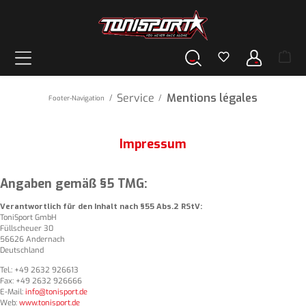
tenu principal
Service
Mentions légales
/
/
Footer-Navigation
Impressum
Angaben gemäß §5 TMG:
Verantwortlich für den Inhalt nach §55 Abs.2 RStV:
ToniSport GmbH
Füllscheuer 30
56626 Andernach
Deutschland
Tel.: +49 2632 926613
Fax: +49 2632 926666
E-Mail:
info@tonisport.de
Web:
www.tonisport.de