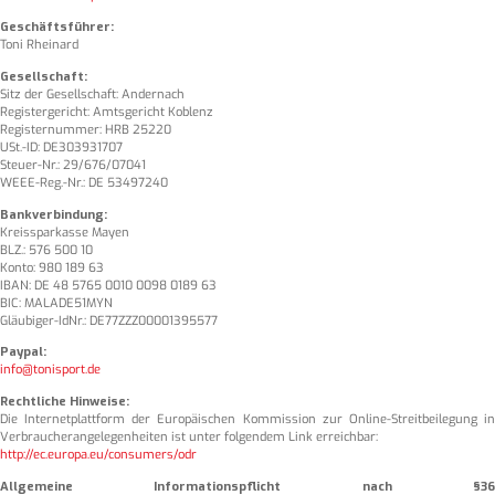
Geschäftsführer:
Toni Rheinard
Gesellschaft:
Sitz der Gesellschaft: Andernach
Registergericht: Amtsgericht Koblenz
Registernummer: HRB 25220
USt.-ID: DE303931707
Steuer-Nr.: 29/676/07041
WEEE-Reg.-Nr.: DE 53497240
Bankverbindung:
Kreissparkasse Mayen
BLZ.: 576 500 10
Konto: 980 189 63
IBAN: DE 48 5765 0010 0098 0189 63
BIC: MALADE51MYN
Gläubiger-IdNr.: DE77ZZZ00001395577
Paypal:
info@tonisport.de
Rechtliche Hinweise:
Die Internetplattform der Europäischen Kommission zur Online-Streitbeilegung in
Verbraucherangelegenheiten ist unter folgendem Link erreichbar:
http://ec.europa.eu/consumers/odr
Allgemeine Informationspflicht nach §36