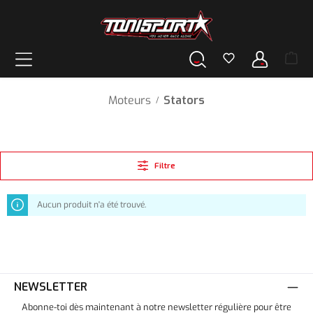
tenu principal
Moteurs
Stators
/
Filtre
Aucun produit n'a été trouvé.
NEWSLETTER
Abonne-toi dès maintenant à notre newsletter régulière pour être