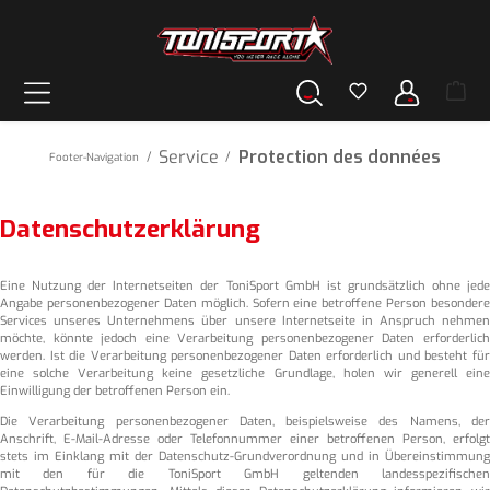
tenu principal
Service
Protection des données
/
/
Footer-Navigation
Datenschutzerklärung
Eine Nutzung der Internetseiten der ToniSport GmbH ist grundsätzlich ohne jede
Angabe personenbezogener Daten möglich. Sofern eine betroffene Person besondere
Services unseres Unternehmens über unsere Internetseite in Anspruch nehmen
möchte, könnte jedoch eine Verarbeitung personenbezogener Daten erforderlich
werden. Ist die Verarbeitung personenbezogener Daten erforderlich und besteht für
eine solche Verarbeitung keine gesetzliche Grundlage, holen wir generell eine
Einwilligung der betroffenen Person ein.
Die Verarbeitung personenbezogener Daten, beispielsweise des Namens, der
Anschrift, E-Mail-Adresse oder Telefonnummer einer betroffenen Person, erfolgt
stets im Einklang mit der Datenschutz-Grundverordnung und in Übereinstimmung
mit den für die ToniSport GmbH geltenden landesspezifischen