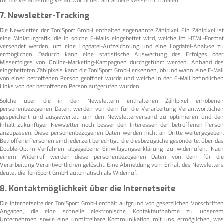
für die Verarbeitung Verantwortlichen auf andere Weise mitzuteilen.
7. Newsletter-Tracking
Die Newsletter der ToniSport GmbH enthalten sogenannte Zählpixel. Ein Zählpixel ist
eine Miniaturgrafik, die in solche E-Mails eingebettet wird, welche im HTML-Format
versendet werden, um eine Logdatei-Aufzeichnung und eine Logdatei-Analyse zu
ermöglichen. Dadurch kann eine statistische Auswertung des Erfolges oder
Misserfolges von Online-Marketing-Kampagnen durchgeführt werden. Anhand des
eingebetteten Zählpixels kann die ToniSport GmbH erkennen, ob und wann eine E-Mail
von einer betroffenen Person geöffnet wurde und welche in der E-Mail befindlichen
Links von der betroffenen Person aufgerufen wurden.
Solche über die in den Newslettern enthaltenen Zählpixel erhobenen
personenbezogenen Daten, werden von dem für die Verarbeitung Verantwortlichen
gespeichert und ausgewertet, um den Newsletterversand zu optimieren und den
Inhalt zukünftiger Newsletter noch besser den Interessen der betroffenen Person
anzupassen. Diese personenbezogenen Daten werden nicht an Dritte weitergegeben.
Betroffene Personen sind jederzeit berechtigt, die diesbezügliche gesonderte, über das
Double-Opt-In-Verfahren abgegebene Einwilligungserklärung zu widerrufen. Nach
einem Widerruf werden diese personenbezogenen Daten von dem für die
Verarbeitung Verantwortlichen gelöscht. Eine Abmeldung vom Erhalt des Newsletters
deutet die ToniSport GmbH automatisch als Widerruf.
8. Kontaktmöglichkeit über die Internetseite
Die Internetseite der ToniSport GmbH enthält aufgrund von gesetzlichen Vorschriften
Angaben, die eine schnelle elektronische Kontaktaufnahme zu unserem
Unternehmen sowie eine unmittelbare Kommunikation mit uns ermöglichen, was