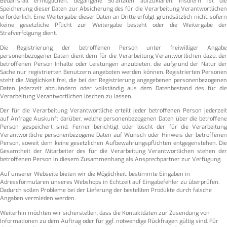
Bedarfsfall ermöglichen, begangene Straftaten aufzuklären. Insofern ist die
Speicherung dieser Daten zur Absicherung des für die Verarbeitung Verantwortlichen
erforderlich. Eine Weitergabe dieser Daten an Dritte erfolgt grundsätzlich nicht, sofern
keine gesetzliche Pflicht zur Weitergabe besteht oder die Weitergabe der
Strafverfolgung dient.
Die Registrierung der betroffenen Person unter freiwilliger Angabe
personenbezogener Daten dient dem für die Verarbeitung Verantwortlichen dazu, der
betroffenen Person Inhalte oder Leistungen anzubieten, die aufgrund der Natur der
Sache nur registrierten Benutzern angeboten werden können. Registrierten Personen
steht die Möglichkeit frei, die bei der Registrierung angegebenen personenbezogenen
Daten jederzeit abzuändern oder vollständig aus dem Datenbestand des für die
Verarbeitung Verantwortlichen löschen zu lassen.
Der für die Verarbeitung Verantwortliche erteilt jeder betroffenen Person jederzeit
auf Anfrage Auskunft darüber, welche personenbezogenen Daten über die betroffene
Person gespeichert sind. Ferner berichtigt oder löscht der für die Verarbeitung
Verantwortliche personenbezogene Daten auf Wunsch oder Hinweis der betroffenen
Person, soweit dem keine gesetzlichen Aufbewahrungspflichten entgegenstehen. Die
Gesamtheit der Mitarbeiter des für die Verarbeitung Verantwortlichen stehen der
betroffenen Person in diesem Zusammenhang als Ansprechpartner zur Verfügung.
Auf unserer Webseite bieten wir die Möglichkeit, bestimmte Eingaben in
Adressformularen unseres Webshops in Echtzeit auf Eingabefehler zu überprüfen.
Dadurch sollen Probleme bei der Lieferung der bestellten Produkte durch falsche
Angaben vermieden werden.
Weiterhin möchten wir sicherstellen, dass die Kontaktdaten zur Zusendung von
Informationen zu dem Auftrag oder für ggf. notwendige Rückfragen gültig sind. Für