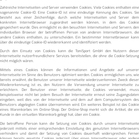
Zahlreiche Internetseiten und Server verwenden Cookies. Viele Cookies enthalten eine
sogenannte Cookie-ID. Eine Cookie-ID ist eine eindeutige Kennung des Cookies. Sie
besteht aus einer Zeichenfolge, durch welche Internetseiten und Server dem
konkreten Internetbrowser zugeordnet werden können, in dem das Cookie
gespeichert wurde. Dies ermöglicht es den besuchten Internetseiten und Servern, den
individuellen Browser der betroffenen Person von anderen Internetbrowsern, die
andere Cookies enthalten, zu unterscheiden. Ein bestimmter Internetbrowser kann
über die eindeutige Cookie-ID wiedererkannt und identifiziert werden.
Durch den Einsatz von Cookies kann die ToniSport GmbH den Nutzern dieser
Internetseite nutzerfreundlichere Services bereitstellen, die ohne die Cookie-Setzung
nicht möglich wären.
Mittels eines Cookies können die Informationen und Angebote auf unserer
Internetseite im Sinne des Benutzers optimiert werden. Cookies ermöglichen uns, wie
bereits erwähnt, die Benutzer unserer Internetseite wiederzuerkennen. Zweck dieser
Wiedererkennung ist es, den Nutzern die Verwendung unserer Internetseite zu
erleichtern. Der Benutzer einer Internetseite, die Cookies verwendet, muss
beispielsweise nicht bei jedem Besuch der Internetseite erneut seine Zugangsdaten
eingeben, weil dies von der Internetseite und dem auf dem Computersystem des
Benutzers abgelegten Cookie übernommen wird. Ein weiteres Beispiel ist das Cookie
eines Warenkorbes im Online-Shop. Der Online-Shop merkt sich die Artikel, die ein
Kunde in den virtuellen Warenkorb gelegt hat, über ein Cookie.
Die betroffene Person kann die Setzung von Cookies durch unsere Internetseite
jederzeit mittels einer entsprechenden Einstellung des genutzten Internetbrowsers
verhindern und damit der Setzung von Cookies dauerhaft widersprechen. Ferner
können bereits gesetzte Cookies jederzeit über einen Internetbrowser oder andere