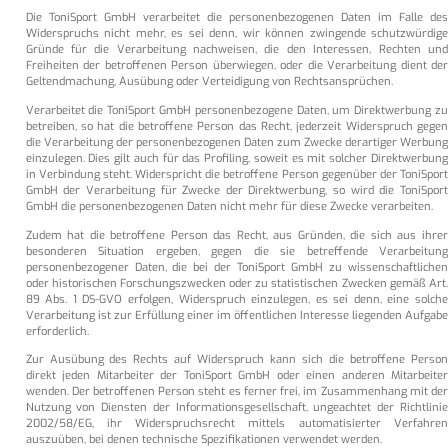
Die ToniSport GmbH verarbeitet die personenbezogenen Daten im Falle des
Widerspruchs nicht mehr, es sei denn, wir können zwingende schutzwürdige
Gründe für die Verarbeitung nachweisen, die den Interessen, Rechten und
Freiheiten der betroffenen Person überwiegen, oder die Verarbeitung dient der
Geltendmachung, Ausübung oder Verteidigung von Rechtsansprüchen.
Verarbeitet die ToniSport GmbH personenbezogene Daten, um Direktwerbung zu
betreiben, so hat die betroffene Person das Recht, jederzeit Widerspruch gegen
die Verarbeitung der personenbezogenen Daten zum Zwecke derartiger Werbung
einzulegen. Dies gilt auch für das Profiling, soweit es mit solcher Direktwerbung
in Verbindung steht. Widerspricht die betroffene Person gegenüber der ToniSport
GmbH der Verarbeitung für Zwecke der Direktwerbung, so wird die ToniSport
GmbH die personenbezogenen Daten nicht mehr für diese Zwecke verarbeiten.
Zudem hat die betroffene Person das Recht, aus Gründen, die sich aus ihrer
besonderen Situation ergeben, gegen die sie betreffende Verarbeitung
personenbezogener Daten, die bei der ToniSport GmbH zu wissenschaftlichen
oder historischen Forschungszwecken oder zu statistischen Zwecken gemäß Art.
89 Abs. 1 DS-GVO erfolgen, Widerspruch einzulegen, es sei denn, eine solche
Verarbeitung ist zur Erfüllung einer im öffentlichen Interesse liegenden Aufgabe
erforderlich.
Zur Ausübung des Rechts auf Widerspruch kann sich die betroffene Person
direkt jeden Mitarbeiter der ToniSport GmbH oder einen anderen Mitarbeiter
wenden. Der betroffenen Person steht es ferner frei, im Zusammenhang mit der
Nutzung von Diensten der Informationsgesellschaft, ungeachtet der Richtlinie
2002/58/EG, ihr Widerspruchsrecht mittels automatisierter Verfahren
auszuüben, bei denen technische Spezifikationen verwendet werden.