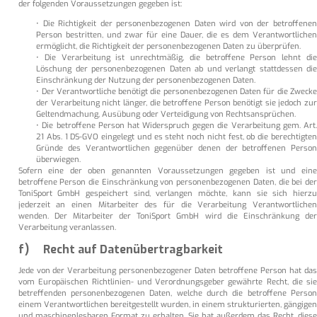
der folgenden Voraussetzungen gegeben ist:
• Die Richtigkeit der personenbezogenen Daten wird von der betroffenen
Person bestritten, und zwar für eine Dauer, die es dem Verantwortlichen
ermöglicht, die Richtigkeit der personenbezogenen Daten zu überprüfen.
• Die Verarbeitung ist unrechtmäßig, die betroffene Person lehnt die
Löschung der personenbezogenen Daten ab und verlangt stattdessen die
Einschränkung der Nutzung der personenbezogenen Daten.
• Der Verantwortliche benötigt die personenbezogenen Daten für die Zwecke
der Verarbeitung nicht länger, die betroffene Person benötigt sie jedoch zur
Geltendmachung, Ausübung oder Verteidigung von Rechtsansprüchen.
• Die betroffene Person hat Widerspruch gegen die Verarbeitung gem. Art.
21 Abs. 1 DS-GVO eingelegt und es steht noch nicht fest, ob die berechtigten
Gründe des Verantwortlichen gegenüber denen der betroffenen Person
überwiegen.
Sofern eine der oben genannten Voraussetzungen gegeben ist und eine
betroffene Person die Einschränkung von personenbezogenen Daten, die bei der
ToniSport GmbH gespeichert sind, verlangen möchte, kann sie sich hierzu
jederzeit an einen Mitarbeiter des für die Verarbeitung Verantwortlichen
wenden. Der Mitarbeiter der ToniSport GmbH wird die Einschränkung der
Verarbeitung veranlassen.
f) Recht auf Datenübertragbarkeit
Jede von der Verarbeitung personenbezogener Daten betroffene Person hat das
vom Europäischen Richtlinien- und Verordnungsgeber gewährte Recht, die sie
betreffenden personenbezogenen Daten, welche durch die betroffene Person
einem Verantwortlichen bereitgestellt wurden, in einem strukturierten, gängigen
und maschinenlesbaren Format zu erhalten. Sie hat außerdem das Recht, diese