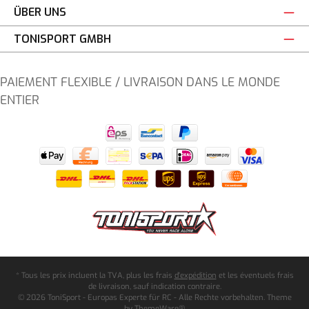
ÜBER UNS
TONISPORT GMBH
PAIEMENT FLEXIBLE / LIVRAISON DANS LE MONDE
ENTIER
* Tous les prix incluent la TVA, plus les frais
d'expédition
et les éventuels frais
de livraison, sauf indication contraire.
© 2026 ToniSport - Europas Experte für RC - Alle Rechte vorbehalten. Theme
by
ThemeWare®