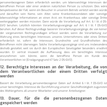
personenbezogenen Daten erforderlich werden, um lebenswichtige Interessen der
betroffenen Person oder einer anderen natürlichen Person zu schützen. Dies wäre
beispielsweise der Fall, wenn ein Besucher in unserem Betrieb verletzt werden würde
und daraufhin sein Name, sein Alter, seine Krankenkassendaten oder sonstige
lebenswichtige Informationen an einen Arzt, ein Krankenhaus oder sonstige Dritte
weitergegeben werden müssten. Dann würde die Verarbeitung auf Art. 6 I lit. d DS-
GVO beruhen. Letztlich könnten Verarbeitungsvorgänge auf Art. 6 I lit. f DS-GVO
beruhen. Auf dieser Rechtsgrundlage basieren Verarbeitungsvorgänge, die von keiner
der vorgenannten Rechtsgrundlagen erfasst werden, wenn die Verarbeitung zur
Wahrung eines berechtigten Interesses unseres Unternehmens oder eines Dritten
erforderlich ist, sofern die Interessen, Grundrechte und Grundfreiheiten des
Betroffenen nicht überwiegen. Solche Verarbeitungsvorgänge sind uns insbesondere
deshalb gestattet, weil sie durch den Europäischen Gesetzgeber besonders erwähnt
wurden. Er vertrat insoweit die Auffassung, dass ein berechtigtes Interesse
anzunehmen sein könnte, wenn die betroffene Person ein Kunde des
Verantwortlichen ist (Erwägungsgrund 47 Satz 2 DS-GVO).
12. Berechtigte Interessen an der Verarbeitung, die von
dem Verantwortlichen oder einem Dritten verfolgt
werden
Basiert die Verarbeitung personenbezogener Daten auf Artikel 6 I lit. f DS-GVO ist
unser berechtigtes Interesse die Durchführung unserer Geschäftstätigkeit zugunsten
des Wohlergehens all unserer Mitarbeiter und unserer Anteilseigner.
13. Dauer, für die die personenbezogenen Daten
gespeichert werden