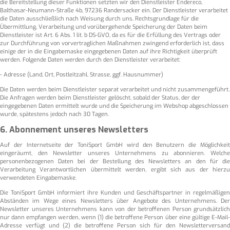
die Bereitstellung dieser Funktionen setzten wir den Dienstleister Endereco,
Balthasar-Neumann-Straße 4b, 97236 Randersacker ein. Der Dienstleister verarbeitet
die Daten ausschließlich nach Weisung durch uns. Rechtsgrundlage für die
Übermittlung, Verarbeitung und vorübergehende Speicherung der Daten beim
Dienstleister ist Art. 6 Abs. 1 lit. b DS-GVO, da es für die Erfüllung des Vertrags oder
zur Durchführung von vorvertraglichen Maßnahmen zwingend erforderlich ist, dass
einige der in die Eingabemaske eingegebenen Daten auf ihre Richtigkeit überprüft
werden. Folgende Daten werden durch den Dienstleister verarbeitet:
- Adresse (Land, Ort, Postleitzahl, Strasse, ggf. Hausnummer)
Die Daten werden beim Dienstleister separat verarbeitet und nicht zusammengeführt.
Die Anfragen werden beim Dienstleister gelöscht, sobald der Status, der der
eingegebenen Daten ermittelt wurde und die Speicherung im Webshop abgeschlossen
wurde, spätestens jedoch nach 30 Tagen.
6. Abonnement unseres Newsletters
Auf der Internetseite der ToniSport GmbH wird den Benutzern die Möglichkeit
eingeräumt, den Newsletter unseres Unternehmens zu abonnieren. Welche
personenbezogenen Daten bei der Bestellung des Newsletters an den für die
Verarbeitung Verantwortlichen übermittelt werden, ergibt sich aus der hierzu
verwendeten Eingabemaske.
Die ToniSport GmbH informiert ihre Kunden und Geschäftspartner in regelmäßigen
Abständen im Wege eines Newsletters über Angebote des Unternehmens. Der
Newsletter unseres Unternehmens kann von der betroffenen Person grundsätzlich
nur dann empfangen werden, wenn (1) die betroffene Person über eine gültige E-Mail-
Adresse verfügt und (2) die betroffene Person sich für den Newsletterversand