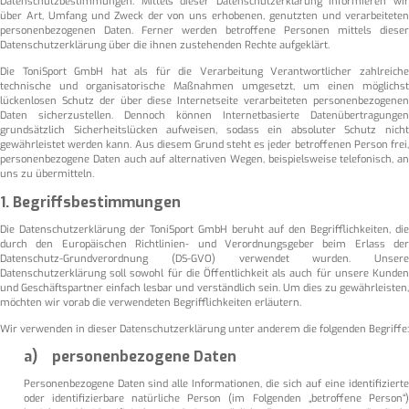
Datenschutzbestimmungen. Mittels dieser Datenschutzerklärung informieren wir
über Art, Umfang und Zweck der von uns erhobenen, genutzten und verarbeiteten
personenbezogenen Daten. Ferner werden betroffene Personen mittels dieser
Datenschutzerklärung über die ihnen zustehenden Rechte aufgeklärt.
Die ToniSport GmbH hat als für die Verarbeitung Verantwortlicher zahlreiche
technische und organisatorische Maßnahmen umgesetzt, um einen möglichst
lückenlosen Schutz der über diese Internetseite verarbeiteten personenbezogenen
Daten sicherzustellen. Dennoch können Internetbasierte Datenübertragungen
grundsätzlich Sicherheitslücken aufweisen, sodass ein absoluter Schutz nicht
gewährleistet werden kann. Aus diesem Grund steht es jeder betroffenen Person frei,
personenbezogene Daten auch auf alternativen Wegen, beispielsweise telefonisch, an
uns zu übermitteln.
1. Begriffsbestimmungen
Die Datenschutzerklärung der ToniSport GmbH beruht auf den Begrifflichkeiten, die
durch den Europäischen Richtlinien- und Verordnungsgeber beim Erlass der
Datenschutz-Grundverordnung (DS-GVO) verwendet wurden. Unsere
Datenschutzerklärung soll sowohl für die Öffentlichkeit als auch für unsere Kunden
und Geschäftspartner einfach lesbar und verständlich sein. Um dies zu gewährleisten,
möchten wir vorab die verwendeten Begrifflichkeiten erläutern.
Wir verwenden in dieser Datenschutzerklärung unter anderem die folgenden Begriffe:
a) personenbezogene Daten
Personenbezogene Daten sind alle Informationen, die sich auf eine identifizierte
oder identifizierbare natürliche Person (im Folgenden „betroffene Person“)