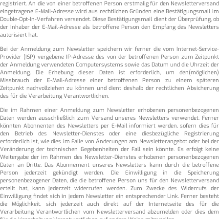
registriert. An die von einer betroffenen Person erstmalig für den Newsletterversand
eingetragene E-Mail-Adresse wird aus rechtlichen Gründen eine Bestätigungsmail im
Double-Opt-In-Verfahren versendet. Diese Bestätigungsmail dient der Überprüfung, ob
der Inhaber der E-Mail-Adresse als betroffene Person den Empfang des Newsletters
autorisiert hat.
Bei der Anmeldung zum Newsletter speichern wir ferner die vom Internet-Service-
Provider (ISP) vergebene IP-Adresse des von der betroffenen Person zum Zeitpunkt
der Anmeldung verwendeten Computersystems sowie das Datum und die Uhrzeit der
Anmeldung. Die Erhebung dieser Daten ist erforderlich, um den(möglichen)
Missbrauch der E-Mail-Adresse einer betroffenen Person zu einem späteren
Zeitpunkt nachvollziehen zu können und dient deshalb der rechtlichen Absicherung
des für die Verarbeitung Verantwortlichen.
Die im Rahmen einer Anmeldung zum Newsletter erhobenen personenbezogenen
Daten werden ausschließlich zum Versand unseres Newsletters verwendet. Ferner
könnten Abonnenten des Newsletters per E-Mail informiert werden, sofern dies für
den Betrieb des Newsletter-Dienstes oder eine diesbezügliche Registrierung
erforderlich ist, wie dies im Falle von Änderungen am Newsletterangebot oder bei der
Veränderung der technischen Gegebenheiten der Fall sein könnte. Es erfolgt keine
Weitergabe der im Rahmen des Newsletter-Dienstes erhobenen personenbezogenen
Daten an Dritte. Das Abonnement unseres Newsletters kann durch die betroffene
Person jederzeit gekündigt werden. Die Einwilligung in die Speicherung
personenbezogener Daten, die die betroffene Person uns für den Newsletterversand
erteilt hat, kann jederzeit widerrufen werden. Zum Zwecke des Widerrufs der
Einwilligung findet sich in jedem Newsletter ein entsprechender Link. Ferner besteht
die Möglichkeit, sich jederzeit auch direkt auf der Internetseite des für die
Verarbeitung Verantwortlichen vom Newsletterversand abzumelden oder dies dem