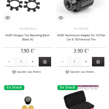
HU-105252-K
HU-102460
HUDY Octopus Tire Mounting Band -
HUDY Aluminium Adapter for 1:12 Pan
Black (4)
Car & 1:10 Formula Tire
7,90 €*
3,90 €*
Quantité de produit : Entrez la quantité souhaitée ou utilisez les boutons pour augmenter ou 
Quantité de produit : Entrez la quantité souh
Ajouter aux Notes
Ajouter aux Notes
En Stock
En Stock