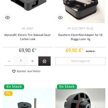
MC-0067
RF-ELECTRIFY-18-JIG
MonacoRC Electric Tire Sidewall Gluer
Raceform Electrified Adapter for 1:8
Carbon Look
Buggy Lazer Jig
69,90 €*
69,90 €*
92,90 €*
Quantité de produit : Entrez la quantité souhaitée ou utilisez les boutons pour augmenter ou 
Nicht lagernd
Ajouter aux Notes
En Stock
En Stock
%