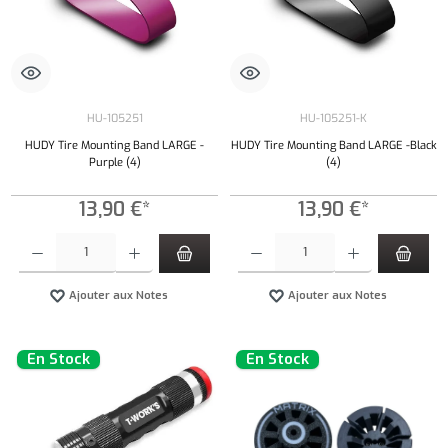
HU-105251
HU-105251-K
HUDY Tire Mounting Band LARGE -
HUDY Tire Mounting Band LARGE -Black
Purple (4)
(4)
13,90 €*
13,90 €*
Quantité de produit : Entrez la quantité souhaitée ou utilisez les boutons pour augmenter ou 
Quantité de produit : Entrez la quantité souh
Ajouter aux Notes
Ajouter aux Notes
En Stock
En Stock