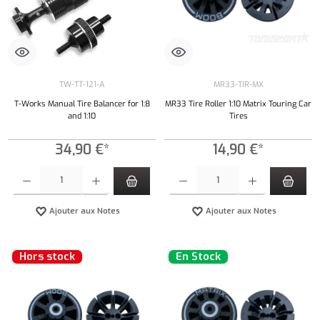
TW-TT-121-A
MR33-TIR-MX
T-Works Manual Tire Balancer for 1:8
MR33 Tire Roller 1:10 Matrix Touring Car
and 1:10
Tires
34,90 €*
14,90 €*
Quantité de produit : Entrez la quantité souhaitée ou utilisez les boutons pour augmenter ou 
Quantité de produit : Entrez la quantité souh
Ajouter aux Notes
Ajouter aux Notes
Hors stock
En Stock