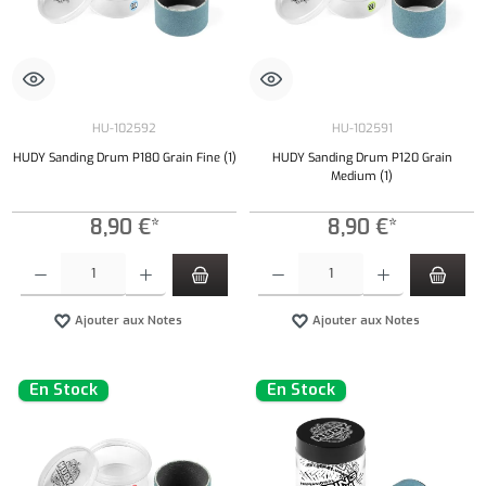
HU-102592
HU-102591
HUDY Sanding Drum P180 Grain Fine (1)
HUDY Sanding Drum P120 Grain
Medium (1)
8,90 €*
8,90 €*
Quantité de produit : Entrez la quantité souhaitée ou utilisez les boutons pour augmenter ou 
Quantité de produit : Entrez la quantité souh
Ajouter aux Notes
Ajouter aux Notes
En Stock
En Stock