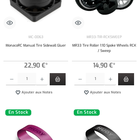
MC-0063
MR33-TIR-RCKSWEEP
MonacoRC Manual Tire Sidewall Gluer
MR33 Tire Roller 1:10 Spoke Wheels RCK
/ Sweep
22,90 €*
14,90 €*
Quantité de produit : Entrez la quantité souhaitée ou utilisez les boutons pour augmenter ou 
Quantité de produit : Entrez la quantité souh
Ajouter aux Notes
Ajouter aux Notes
En Stock
En Stock