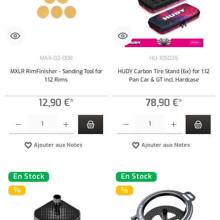
MAX-02-008
HU-105035
MXLR RimFinisher - Sanding Tool for
HUDY Carbon Tire Stand (6x) for 1:12
1:12 Rims
Pan Car & GT incl. Hardcase
12,90 €*
78,90 €*
Quantité de produit : Entrez la quantité souhaitée ou utilisez les boutons pour augmenter ou 
Quantité de produit : Entrez la quantité souh
Ajouter aux Notes
Ajouter aux Notes
En Stock
En Stock
%
%