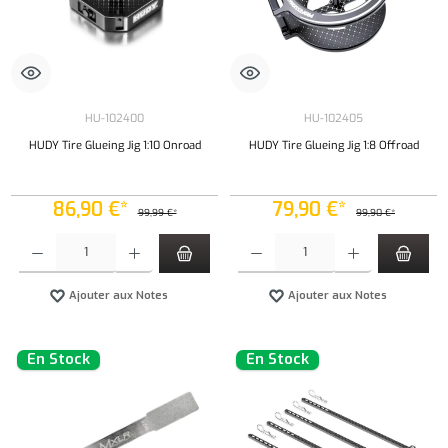
HU-102400
HU-102405
HUDY Tire Glueing Jig 1:10 Onroad
HUDY Tire Glueing Jig 1:8 Offroad
86,90 €*
79,90 €*
99,99 €*
99,90 €*
Quantité de produit : Entrez la quantité souhaitée ou utilisez les boutons pour augmenter ou 
Quantité de produit : Entrez la quantité souh
Ajouter aux Notes
Ajouter aux Notes
En Stock
En Stock