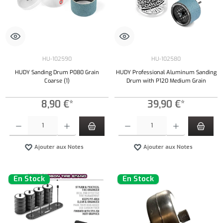
HU-102590
HU-102580
HUDY Sanding Drum P080 Grain
HUDY Professional Aluminum Sanding
Coarse (1)
Drum with P120 Medium Grain
8,90 €*
39,90 €*
Quantité de produit : Entrez la quantité souhaitée ou utilisez les boutons pour augmenter ou 
Quantité de produit : Entrez la quantité souh
Ajouter aux Notes
Ajouter aux Notes
En Stock
En Stock