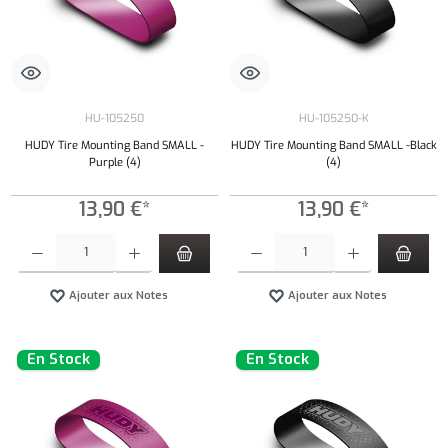
HU-105250
HU-105250-K
HUDY Tire Mounting Band SMALL -
HUDY Tire Mounting Band SMALL -Black
Purple (4)
(4)
13,90 €*
13,90 €*
Quantité de produit : Entrez la quantité souhaitée ou utilisez les boutons pour augmenter ou 
Quantité de produit : Entrez la quantité souh
Ajouter aux Notes
Ajouter aux Notes
En Stock
En Stock