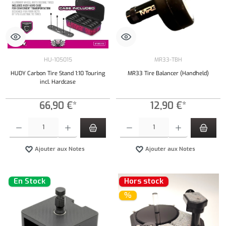
HU-105015
MR33-TBH
HUDY Carbon Tire Stand 1:10 Touring
MR33 Tire Balancer (Handheld)
incl. Hardcase
66,90 €*
12,90 €*
Quantité de produit : Entrez la quantité souhaitée ou utilisez les boutons pour augmenter ou 
Quantité de produit : Entrez la quantité souh
Ajouter aux Notes
Ajouter aux Notes
En Stock
Hors stock
%