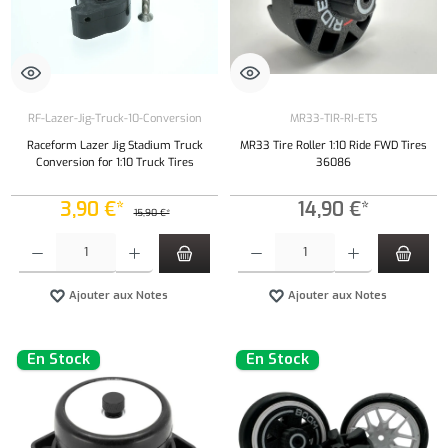
RF-Lazer-Jig-Truck-10-Conversion
MR33-TIR-RI-ETS
Raceform Lazer Jig Stadium Truck
MR33 Tire Roller 1:10 Ride FWD Tires
Conversion for 1:10 Truck Tires
36086
3,90 €*
14,90 €*
15,90 €*
Quantité de produit : Entrez la quantité souhaitée ou utilisez les boutons pour augmenter ou 
Quantité de produit : Entrez la quantité souh
Ajouter aux Notes
Ajouter aux Notes
En Stock
En Stock