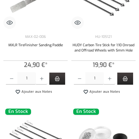
MAX-02-006
HU-105121
MXLR TireFinisher Sanding Paddle
HUDY Carbon Tire Stick for 1:10 Onroad
and Offroad Wheels with 5mm Hole
24,90 €*
19,90 €*
Quantité de produit : Entrez la quantité souhaitée ou utilisez les boutons pour augmenter ou 
Quantité de produit : Entrez la quantité souh
Ajouter aux Notes
Ajouter aux Notes
En Stock
En Stock