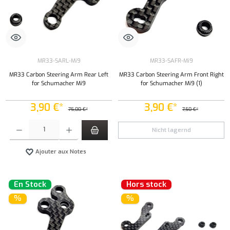
MR33-SARL-Mi9
MR33-SAFR-Mi9
MR33 Carbon Steering Arm Rear Left
MR33 Carbon Steering Arm Front Right
for Schumacher Mi9
for Schumacher Mi9 (1)
3,90 €*
3,90 €*
75,00 €*
7,50 €*
Quantité de produit : Entrez la quantité souhaitée ou utilisez les boutons pour augmenter ou 
Nicht lagernd
Ajouter aux Notes
En Stock
Hors stock
%
%