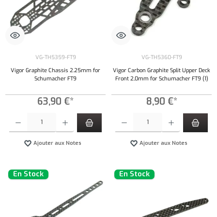
VG-TH5359-FT9
VG-TH5360-FT9
Vigor Graphite Chassis 2.25mm for
Vigor Carbon Graphite Split Upper Deck
Schumacher FT9
Front 2,0mm for Schumacher FT9 (1)
63,90 €*
8,90 €*
Quantité de produit : Entrez la quantité souhaitée ou utilisez les boutons pour augmenter ou 
Quantité de produit : Entrez la quantité souh
Ajouter aux Notes
Ajouter aux Notes
En Stock
En Stock