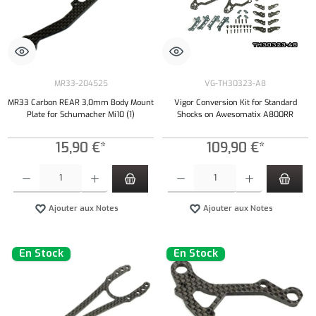
MR33-204525
VG-TH30323-A8
MR33 Carbon REAR 3,0mm Body Mount
Vigor Conversion Kit for Standard
Plate for Schumacher Mi10 (1)
Shocks on Awesomatix A800RR
15,90 €*
109,90 €*
Quantité de produit : Entrez la quantité souhaitée ou utilisez les boutons pour augmenter ou 
Quantité de produit : Entrez la quantité souh
Ajouter aux Notes
Ajouter aux Notes
En Stock
En Stock