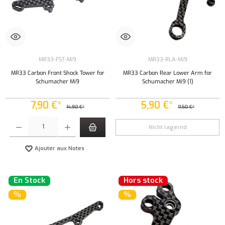
MR33-FST-Mi9
MR33-RLA-Mi9
MR33 Carbon Front Shock Tower for
MR33 Carbon Rear Lower Arm for
Schumacher Mi9
Schumacher Mi9 (1)
7,90 €*
5,90 €*
14,90 €*
11,50 €*
Quantité de produit : Entrez la quantité souhaitée ou utilisez les boutons pour augmenter ou 
Nicht lagernd
Ajouter aux Notes
En Stock
Hors stock
%
%