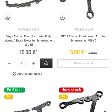
VG-TH5358-SC9
MR33-FLA-Mi9
Vigor Carbon Rear Horizontal Body
MR33 Carbon Front Lower Arm for
Mount / Shock Tower for Schumacher
Schumacher Mi9 (1)
Mi9 (1)
15,90 €*
5,90 €*
11,50 €*
Quantité de produit : Entrez la quantité souhaitée ou utilisez les boutons pour augmenter ou 
Nicht lagernd
Ajouter aux Notes
En Stock
Hors stock
%
%