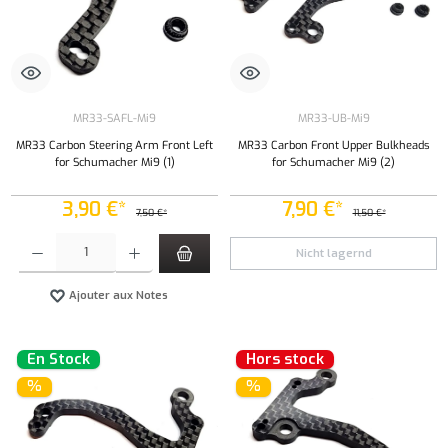
MR33-SAFL-Mi9
MR33-UB-Mi9
MR33 Carbon Steering Arm Front Left
MR33 Carbon Front Upper Bulkheads
for Schumacher Mi9 (1)
for Schumacher Mi9 (2)
3,90 €*
7,90 €*
7,50 €*
11,50 €*
Quantité de produit : Entrez la quantité souhaitée ou utilisez les boutons pour augmenter ou 
Nicht lagernd
Ajouter aux Notes
En Stock
Hors stock
%
%