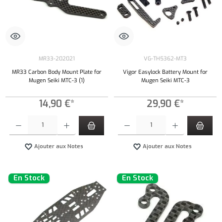
MR33-202021
VG-TH5362-MT3
MR33 Carbon Body Mount Plate for
Vigor Easylock Battery Mount for
Mugen Seiki MTC-3 (1)
Mugen Seiki MTC-3
14,90 €*
29,90 €*
Quantité de produit : Entrez la quantité souhaitée ou utilisez les boutons pour augmenter ou 
Quantité de produit : Entrez la quantité souh
Ajouter aux Notes
Ajouter aux Notes
En Stock
En Stock