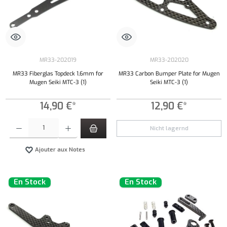
MR33-202019
MR33-202020
MR33 Fiberglas Topdeck 1,6mm for
MR33 Carbon Bumper Plate for Mugen
Mugen Seiki MTC-3 (1)
Seiki MTC-3 (1)
14,90 €*
12,90 €*
Quantité de produit : Entrez la quantité souhaitée ou utilisez les boutons pour augmenter ou 
Nicht lagernd
Ajouter aux Notes
En Stock
En Stock