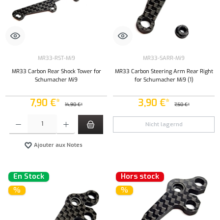
MR33-RST-Mi9
MR33-SARR-Mi9
MR33 Carbon Rear Shock Tower for
MR33 Carbon Steering Arm Rear Right
Schumacher Mi9
for Schumacher Mi9 (1)
7,90 €*
3,90 €*
14,90 €*
7,50 €*
Quantité de produit : Entrez la quantité souhaitée ou utilisez les boutons pour augmenter ou 
Nicht lagernd
Ajouter aux Notes
En Stock
Hors stock
%
%