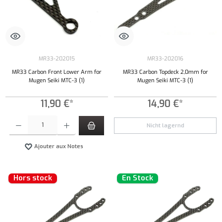
MR33-202015
MR33-202016
MR33 Carbon Front Lower Arm for
MR33 Carbon Topdeck 2,0mm for
Mugen Seiki MTC-3 (1)
Mugen Seiki MTC-3 (1)
11,90 €*
14,90 €*
Quantité de produit : Entrez la quantité souhaitée ou utilisez les boutons pour augmenter ou 
Nicht lagernd
Ajouter aux Notes
Hors stock
En Stock