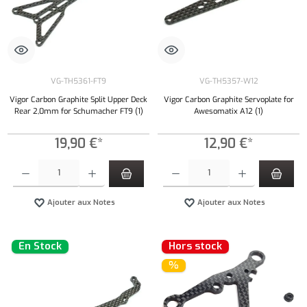
VG-TH5361-FT9
VG-TH5357-W12
Vigor Carbon Graphite Split Upper Deck
Vigor Carbon Graphite Servoplate for
Rear 2,0mm for Schumacher FT9 (1)
Awesomatix A12 (1)
19,90 €*
12,90 €*
Quantité de produit : Entrez la quantité souhaitée ou utilisez les boutons pour augmenter ou 
Quantité de produit : Entrez la quantité souh
Ajouter aux Notes
Ajouter aux Notes
En Stock
Hors stock
%