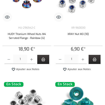
HU-296542-C
XR-960030
HUDY Titanium Wheel Nuts M4
XRAY Nut M3 (10)
Serrated Flange - Rainbow (4)
18,90 €*
6,90 €*
Quantité de produit : Entrez la quantité souhaitée ou utilisez les boutons pour augmenter ou 
Quantité de produit : Entrez la quantité souh
Ajouter aux Notes
Ajouter aux Notes
En Stock
En Stock