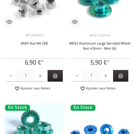
XR-960040
MR33-501416
XRAY Nut M4 (10)
MR33 Aluminum Large Serrated Wheel
Nut 4,0mm - Mint (4)
6,90 €*
5,90 €*
Quantité de produit : Entrez la quantité souhaitée ou utilisez les boutons pour augmenter ou 
Quantité de produit : Entrez la quantité souh
Ajouter aux Notes
Ajouter aux Notes
En Stock
En Stock