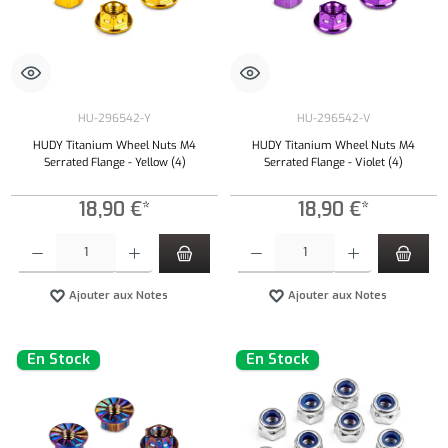
HU-296542-Y
HU-296542-V
HUDY Titanium Wheel Nuts M4
HUDY Titanium Wheel Nuts M4
Serrated Flange - Yellow (4)
Serrated Flange - Violet (4)
18,90 €*
18,90 €*
Quantité de produit : Entrez la quantité souhaitée ou utilisez les boutons pour augmenter ou 
Quantité de produit : Entrez la quantité souh
Ajouter aux Notes
Ajouter aux Notes
En Stock
En Stock