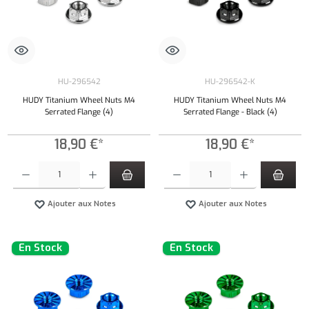
HU-296542
HU-296542-K
HUDY Titanium Wheel Nuts M4
HUDY Titanium Wheel Nuts M4
Serrated Flange (4)
Serrated Flange - Black (4)
18,90 €*
18,90 €*
Quantité de produit : Entrez la quantité souhaitée ou utilisez les boutons pour augmenter ou 
Quantité de produit : Entrez la quantité souh
Ajouter aux Notes
Ajouter aux Notes
En Stock
En Stock