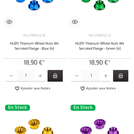
HU-296542-B
HU-296542-G
HUDY Titanium Wheel Nuts M4
HUDY Titanium Wheel Nuts M4
Serrated Flange - Blue (4)
Serrated Flange - Green (4)
18,90 €*
18,90 €*
Quantité de produit : Entrez la quantité souhaitée ou utilisez les boutons pour augmenter ou 
Quantité de produit : Entrez la quantité souh
Ajouter aux Notes
Ajouter aux Notes
En Stock
En Stock