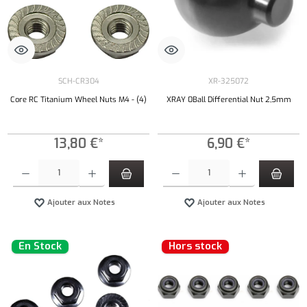
SCH-CR304
XR-325072
Core RC Titanium Wheel Nuts M4 - (4)
XRAY 0Ball Differential Nut 2,5mm
13,80 €*
6,90 €*
Quantité de produit : Entrez la quantité souhaitée ou utilisez les boutons pour augmenter ou 
Quantité de produit : Entrez la quantité souh
Ajouter aux Notes
Ajouter aux Notes
En Stock
Hors stock