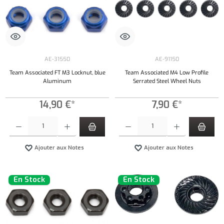
AE-31550
AE-91150
Team Associated FT M3 Locknut, blue
Team Associated M4 Low Profile
Aluminum
Serrated Steel Wheel Nuts
14,90 €*
7,90 €*
Quantité de produit : Entrez la quantité souhaitée ou utilisez les boutons pour augmenter ou 
Quantité de produit : Entrez la quantité souh
Ajouter aux Notes
Ajouter aux Notes
En Stock
En Stock