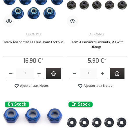
AE-25392
AE-25612
Team Associated FT Blue 3mm Locknut
Team Associated Locknuts, M3 with
flange
16,90 €*
5,90 €*
Quantité de produit : Entrez la quantité souhaitée ou utilisez les boutons pour augmenter ou 
Quantité de produit : Entrez la quantité souh
Ajouter aux Notes
Ajouter aux Notes
En Stock
En Stock