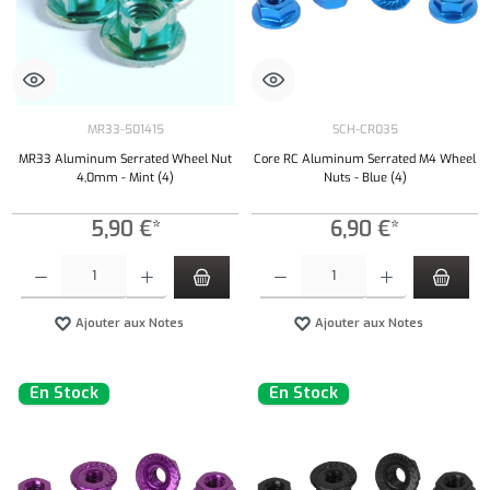
MR33-501415
SCH-CR035
MR33 Aluminum Serrated Wheel Nut
Core RC Aluminum Serrated M4 Wheel
4,0mm - Mint (4)
Nuts - Blue (4)
5,90 €*
6,90 €*
Quantité de produit : Entrez la quantité souhaitée ou utilisez les boutons pour augmenter ou 
Quantité de produit : Entrez la quantité souh
Ajouter aux Notes
Ajouter aux Notes
En Stock
En Stock