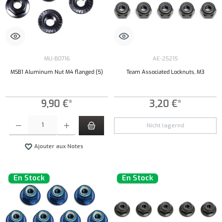
MU-B0716
AE-25215
MSB1 Aluminum Nut M4 flanged (5)
Team Associated Locknuts, M3
9,90 €*
3,20 €*
Quantité de produit : Entrez la quantité souhaitée ou utilisez les boutons pour augmenter ou 
Nicht lagernd
Ajouter aux Notes
En Stock
En Stock