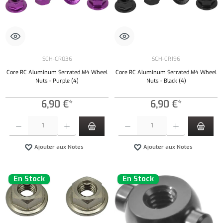
SCH-CR036
SCH-CR196
Core RC Aluminum Serrated M4 Wheel
Core RC Aluminum Serrated M4 Wheel
Nuts - Purple (4)
Nuts - Black (4)
6,90 €*
6,90 €*
Quantité de produit : Entrez la quantité souhaitée ou utilisez les boutons pour augmenter ou 
Quantité de produit : Entrez la quantité souh
Ajouter aux Notes
Ajouter aux Notes
En Stock
En Stock