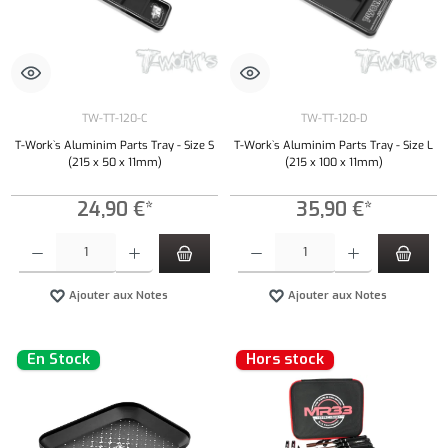
TW-TT-120-C
TW-TT-120-D
T-Work`s Aluminim Parts Tray - Size S
T-Work`s Aluminim Parts Tray - Size L
(215 x 50 x 11mm)
(215 x 100 x 11mm)
24,90 €*
35,90 €*
Quantité de produit : Entrez la quantité souhaitée ou utilisez les boutons pour augmenter ou 
Quantité de produit : Entrez la quantité souh
Ajouter aux Notes
Ajouter aux Notes
En Stock
Hors stock