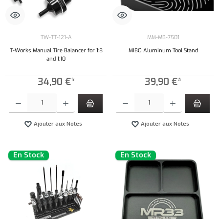
TW-TT-121-A
MM-MB-7501
T-Works Manual Tire Balancer for 1:8
MIBO Aluminum Tool Stand
and 1:10
34,90 €*
39,90 €*
Quantité de produit : Entrez la quantité souhaitée ou utilisez les boutons pour augmenter ou 
Quantité de produit : Entrez la quantité souh
Ajouter aux Notes
Ajouter aux Notes
En Stock
En Stock