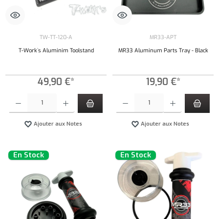
TW-TT-120-A
MR33-APT
T-Work`s Aluminim Toolstand
MR33 Aluminum Parts Tray - Black
49,90 €*
19,90 €*
Quantité de produit : Entrez la quantité souhaitée ou utilisez les boutons pour augmenter ou 
Quantité de produit : Entrez la quantité souh
Ajouter aux Notes
Ajouter aux Notes
En Stock
En Stock