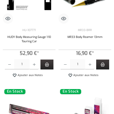
HU-107771
MR33-BRR
HUDY Body Measuring Gauge 1:10
MR33 Body Reamer 13mm
Touring Car
52,90 €*
16,90 €*
Quantité de produit : Entrez la quantité souhaitée ou utilisez les boutons pour augmenter ou 
Quantité de produit : Entrez la quantité souh
Ajouter aux Notes
Ajouter aux Notes
En Stock
En Stock