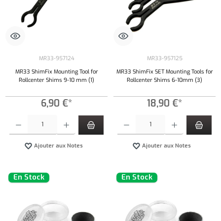
MR33-957124
MR33-957125
MR33 ShimFix Mounting Tool for
MR33 ShimFix SET Mounting Tools for
Rollcenter Shims 9-10 mm (1)
Rollcenter Shims 6-10mm (3)
6,90 €*
18,90 €*
Quantité de produit : Entrez la quantité souhaitée ou utilisez les boutons pour augmenter ou 
Quantité de produit : Entrez la quantité souh
Ajouter aux Notes
Ajouter aux Notes
En Stock
En Stock