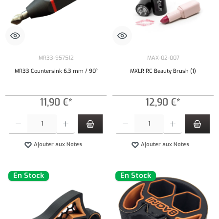
MR33-957512
MAX-02-007
MR33 Countersink 6.3 mm / 90°
MXLR RC Beauty Brush (1)
11,90 €*
12,90 €*
Quantité de produit : Entrez la quantité souhaitée ou utilisez les boutons pour augmenter ou 
Quantité de produit : Entrez la quantité souh
Ajouter aux Notes
Ajouter aux Notes
En Stock
En Stock