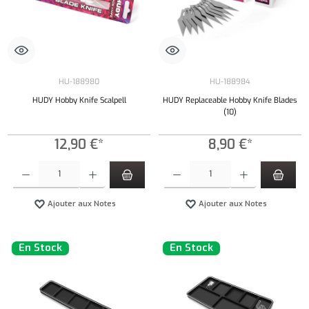
HU-188980
HU-188984
HUDY Hobby Knife Scalpell
HUDY Replaceable Hobby Knife Blades
(10)
12,90 €*
8,90 €*
Quantité de produit : Entrez la quantité souhaitée ou utilisez les boutons pour augmenter ou 
Quantité de produit : Entrez la quantité souh
Ajouter aux Notes
Ajouter aux Notes
En Stock
En Stock