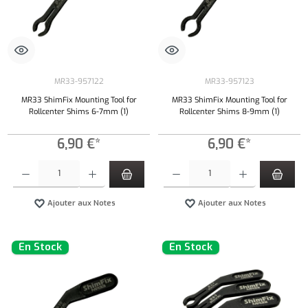
MR33-957122
MR33-957123
MR33 ShimFix Mounting Tool for
MR33 ShimFix Mounting Tool for
Rollcenter Shims 6-7mm (1)
Rollcenter Shims 8-9mm (1)
6,90 €*
6,90 €*
Quantité de produit : Entrez la quantité souhaitée ou utilisez les boutons pour augmenter ou 
Quantité de produit : Entrez la quantité souh
Ajouter aux Notes
Ajouter aux Notes
En Stock
En Stock