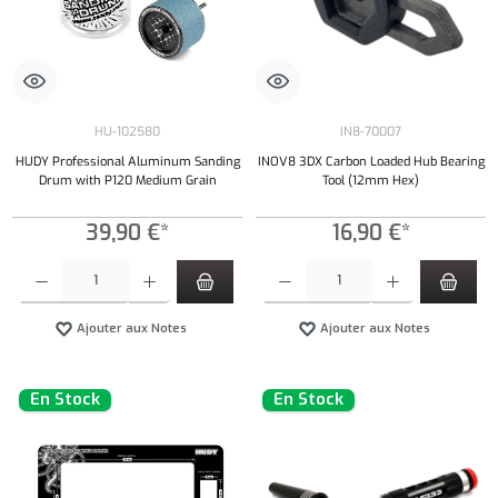
HU-102580
IN8-70007
HUDY Professional Aluminum Sanding
INOV8 3DX Carbon Loaded Hub Bearing
Drum with P120 Medium Grain
Tool (12mm Hex)
39,90 €*
16,90 €*
Quantité de produit : Entrez la quantité souhaitée ou utilisez les boutons pour augmenter ou 
Quantité de produit : Entrez la quantité souh
Ajouter aux Notes
Ajouter aux Notes
En Stock
En Stock