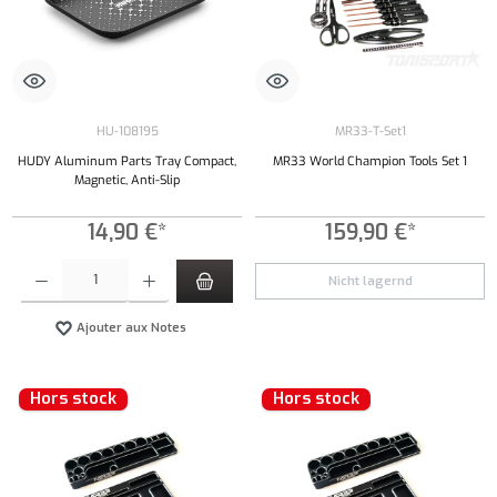
HU-108195
MR33-T-Set1
HUDY Aluminum Parts Tray Compact,
MR33 World Champion Tools Set 1
Magnetic, Anti-Slip
14,90 €*
159,90 €*
Quantité de produit : Entrez la quantité souhaitée ou utilisez les boutons pour augmenter ou 
Nicht lagernd
Ajouter aux Notes
Hors stock
Hors stock