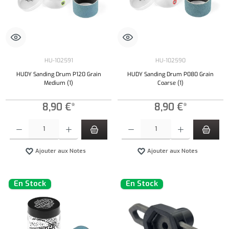
HU-102591
HU-102590
HUDY Sanding Drum P120 Grain
HUDY Sanding Drum P080 Grain
Medium (1)
Coarse (1)
8,90 €*
8,90 €*
Quantité de produit : Entrez la quantité souhaitée ou utilisez les boutons pour augmenter ou 
Quantité de produit : Entrez la quantité souh
Ajouter aux Notes
Ajouter aux Notes
En Stock
En Stock