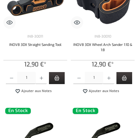
IN8-30011
IN8-30010
INOV8 3DX Straight Sanding Tool
INOV8 3DX Wheel Arch Sander 1:10 &
1:8
12,90 €*
12,90 €*
Quantité de produit : Entrez la quantité souhaitée ou utilisez les boutons pour augmenter ou 
Quantité de produit : Entrez la quantité souh
Ajouter aux Notes
Ajouter aux Notes
En Stock
En Stock