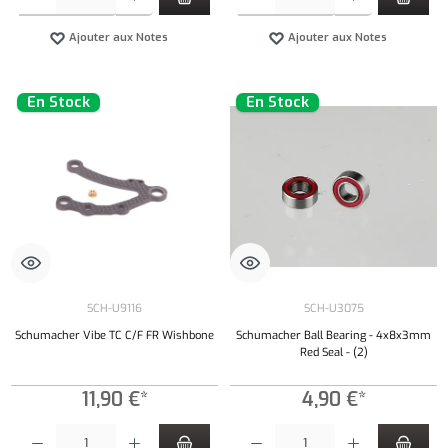
Ajouter aux Notes
Ajouter aux Notes
En Stock
En Stock
SCH-U9116
SCH-U3075
Schumacher Vibe TC C/F FR Wishbone
Schumacher Ball Bearing - 4x8x3mm
Red Seal - (2)
11,90 €*
4,90 €*
Quantité de produit : Entrez la quantité souhaitée ou utilisez les boutons pour augmenter ou 
Quantité de produit : Entrez la quantité souh