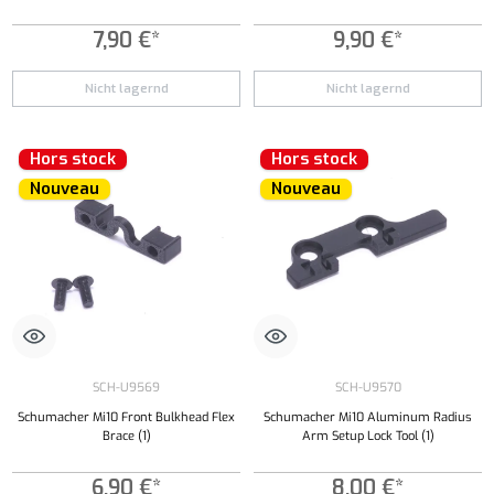
7,90 €*
9,90 €*
Nicht lagernd
Nicht lagernd
Hors stock
Hors stock
Nouveau
Nouveau
SCH-U9569
SCH-U9570
Schumacher Mi10 Front Bulkhead Flex
Schumacher Mi10 Aluminum Radius
Brace (1)
Arm Setup Lock Tool (1)
6,90 €*
8,00 €*