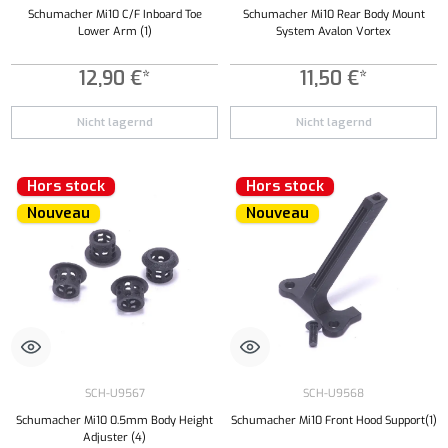
Schumacher Mi10 C/F Inboard Toe
Schumacher Mi10 Rear Body Mount
Lower Arm (1)
System Avalon Vortex
12,90 €*
11,50 €*
Nicht lagernd
Nicht lagernd
Hors stock
Hors stock
Nouveau
Nouveau
SCH-U9567
SCH-U9568
Schumacher Mi10 0.5mm Body Height
Schumacher Mi10 Front Hood Support(1)
Adjuster (4)