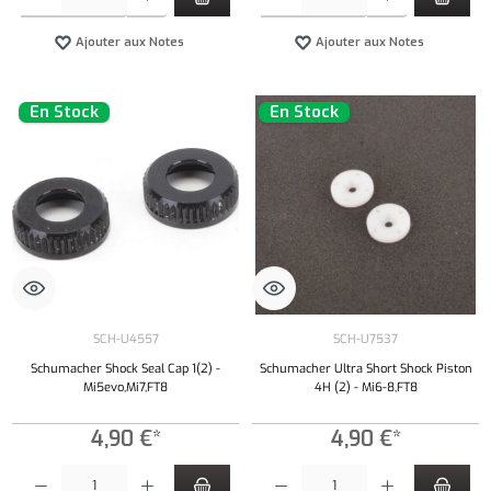
Ajouter aux Notes
Ajouter aux Notes
En Stock
En Stock
SCH-U4557
SCH-U7537
Schumacher Shock Seal Cap 1(2) -
Schumacher Ultra Short Shock Piston
Mi5evo,Mi7,FT8
4H (2) - Mi6-8,FT8
4,90 €*
4,90 €*
Quantité de produit : Entrez la quantité souhaitée ou utilisez les boutons pour augmenter ou 
Quantité de produit : Entrez la quantité souh