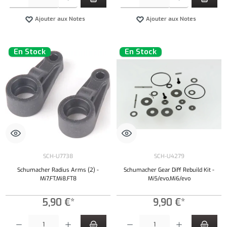
Ajouter aux Notes
Ajouter aux Notes
En Stock
En Stock
SCH-U7738
SCH-U4279
Schumacher Radius Arms (2) -
Schumacher Gear Diff Rebuild Kit -
Mi7,FT,Mi8,FT8
Mi5/evo,Mi6/evo
5,90 €*
9,90 €*
Quantité de produit : Entrez la quantité souhaitée ou utilisez les boutons pour augmenter ou 
Quantité de produit : Entrez la quantité souh