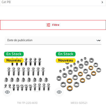
Cat PB
Filtre
En Stock
En Stock
Nouveau
Nouveau
TW-TP-220-Mi10
MR33-501521