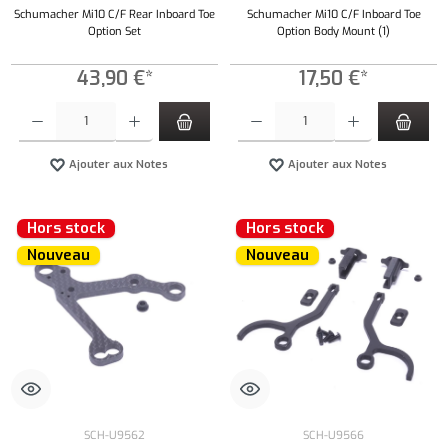
Schumacher Mi10 C/F Rear Inboard Toe
Schumacher Mi10 C/F Inboard Toe
Option Set
Option Body Mount (1)
43,90 €*
17,50 €*
Quantité de produit : Entrez la quantité souhaitée ou utilisez les boutons pour augmenter ou 
Quantité de produit : Entrez la quantité souh
Ajouter aux Notes
Ajouter aux Notes
Hors stock
Hors stock
Nouveau
Nouveau
SCH-U9562
SCH-U9566