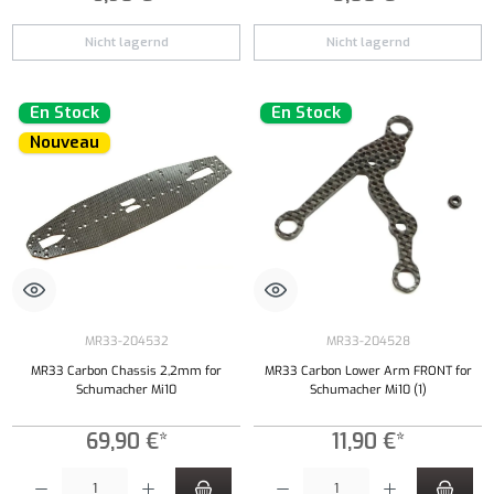
Nicht lagernd
Nicht lagernd
En Stock
En Stock
Nouveau
MR33-204532
MR33-204528
MR33 Carbon Chassis 2,2mm for
MR33 Carbon Lower Arm FRONT for
Schumacher Mi10
Schumacher Mi10 (1)
69,90 €*
11,90 €*
Quantité de produit : Entrez la quantité souhaitée ou utilisez les boutons pour augmenter ou 
Quantité de produit : Entrez la quantité souh