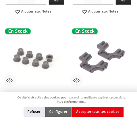
Ajouter aux Notes
Ajouter aux Notes
En Stock
En Stock
SCH-U8166
SCH-U8835
Ce site Web utilise des cookies pour garantir la meilleure expérience possible.
Plus d'informations...
Schumacher 5.5mm Pivot Ball Socket 8
Schumacher Transmission Housing
- Mi7,Mi8,FT8
Neon (2)
Refuser
Configurer
Accepter tous les cookies
5,90 €*
9,90 €*
Quantité de produit : Entrez la quantité souhaitée ou utilisez les boutons pour augmenter ou 
Quantité de produit : Entrez la quantité souh