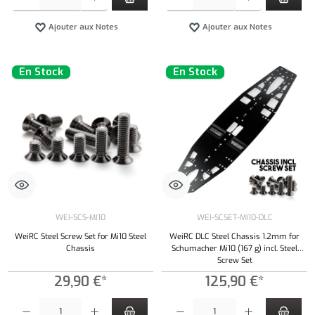
Ajouter aux Notes
Ajouter aux Notes
En Stock
En Stock
WEI-SCS-MI10
WEI-SCSET-MI10-DLC
WeiRC Steel Screw Set for Mi10 Steel
WeiRC DLC Steel Chassis 1.2mm for
Chassis
Schumacher Mi10 (167 g) incl. Steel
Screw Set
29,90 €*
125,90 €*
Quantité de produit : Entrez la quantité souhaitée ou utilisez les boutons pour augmenter ou 
Quantité de produit : Entrez la quantité souh