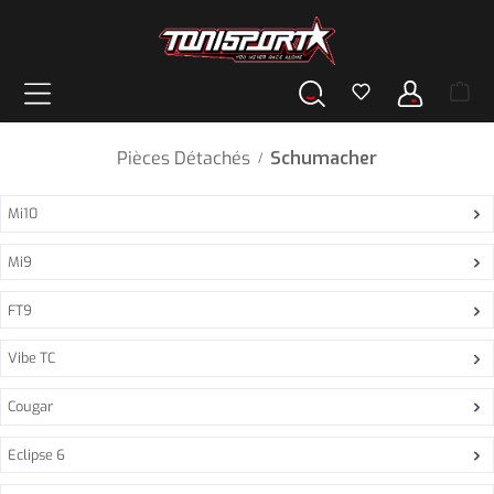
tenu principal
Pièces Détachés
Schumacher
/
Mi10
Mi9
FT9
Vibe TC
Cougar
Eclipse 6