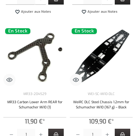
Ajouter aux Notes
Ajouter aux Notes
En Stock
En Stock
MR33-204529
WEI-SC-MI10-DLC
MR33 Carbon Lower Arm REAR for
WeiRC DLC Steel Chassis 1.2mm for
Schumacher Mi10 (1)
Schumacher Mi10 (167 g) – Black
11,90 €*
109,90 €*
Quantité de produit : Entrez la quantité souhaitée ou utilisez les boutons pour augmenter ou 
Quantité de produit : Entrez la quantité souh