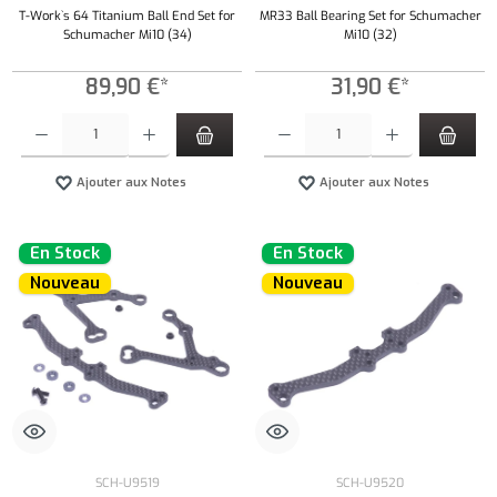
T-Work`s 64 Titanium Ball End Set for
MR33 Ball Bearing Set for Schumacher
Schumacher Mi10 (34)
Mi10 (32)
89,90 €*
31,90 €*
Quantité de produit : Entrez la quantité souhaitée ou utilisez les boutons pour augmenter ou 
Quantité de produit : Entrez la quantité souh
Ajouter aux Notes
Ajouter aux Notes
En Stock
En Stock
Nouveau
Nouveau
SCH-U9519
SCH-U9520