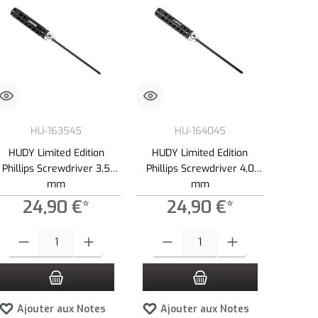
HU-163545
HU-164045
HUDY Limited Edition
HUDY Limited Edition
Phillips Screwdriver 3,5
Phillips Screwdriver 4,0
mm
mm
24,90 €*
24,90 €*
tité.
ns pour augmenter ou diminuer la quantité.
ntité souhaitée ou utilisez les boutons pour augmenter ou diminuer la quantité.
Quantité de produit : Entrez la quantité souhaitée ou utilisez les boutons pour 
Quantité de produit : Entrez la quantité so
Ajouter aux Notes
Ajouter aux Notes