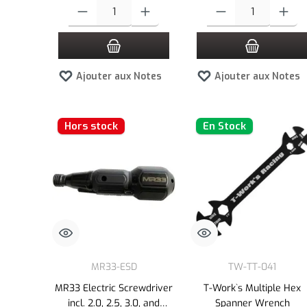
Quantité de produit : Entrez la quantité souhaitée ou utilisez l
Quantité de produit : Entre
Ajouter aux Notes
Ajouter aux Notes
Hors stock
En Stock
MR33-ESD
TW-TT-041
MR33 Electric Screwdriver
T-Work`s Multiple Hex
incl. 2.0, 2.5, 3.0, and
Spanner Wrench