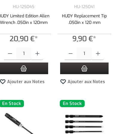
HU-125045
HU-125041
HUDY Limited Edition Allen
HUDY Replacement Tip
Wrench .050in x 120mm
.050in x 120 mm
20,90 €*
9,90 €*
tité.
ns pour augmenter ou diminuer la quantité.
ntité souhaitée ou utilisez les boutons pour augmenter ou diminuer la quantité.
Quantité de produit : Entrez la quantité souhaitée ou utilisez les boutons pour 
Quantité de produit : Entrez la quantité so
Ajouter aux Notes
Ajouter aux Notes
En Stock
En Stock