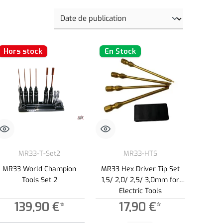
Hors stock
En Stock
MR33-T-Set2
MR33-HTS
MR33 World Champion
MR33 Hex Driver Tip Set
Tools Set 2
1,5/ 2,0/ 2,5/ 3,0mm for
Electric Tools
139,90 €*
17,90 €*