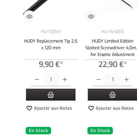
HU-112541
HU-154055
HUDY Replacement Tip 2,5
HUDY Limited Edition
x 120 mm
Slotted Screwdriver 4,0
for Engine Adjustment
9,90 €*
22,90 €*
Quantité de produit : Entrez la quantité souhaitée ou utilisez l
Quantité de produit : Entre
Ajouter aux Notes
Ajouter aux Notes
En Stock
En Stock