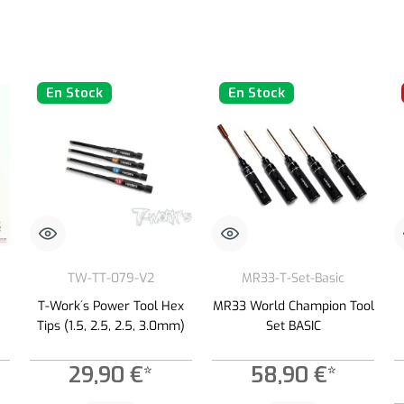
En Stock
En Stock
TW-TT-079-V2
MR33-T-Set-Basic
T-Work´s Power Tool Hex
MR33 World Champion Tool
Tips (1.5, 2.5, 2.5, 3.0mm)
Set BASIC
29,90 €*
58,90 €*