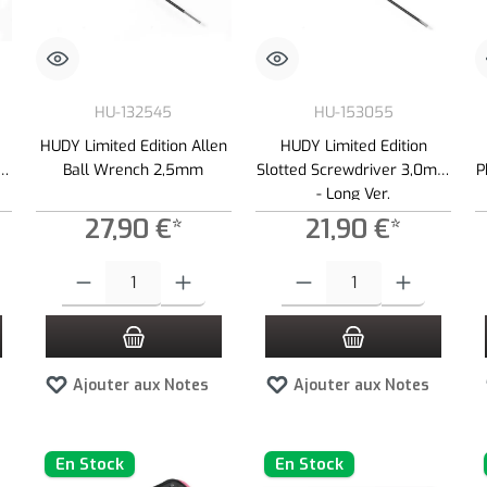
HU-132545
HU-153055
HUDY Limited Edition Allen
HUDY Limited Edition
mm
Ball Wrench 2,5mm
Slotted Screwdriver 3,0mm
P
- Long Ver.
27,90 €*
21,90 €*
es boutons pour augmenter ou diminuer la quantité.
z la quantité souhaitée ou utilisez les boutons pour augmenter ou diminuer la quan
Quantité de produit : Entrez la quantité souhaitée ou utilisez les bouto
Quantité de produit : Entrez la qua
Ajouter aux Notes
Ajouter aux Notes
En Stock
En Stock