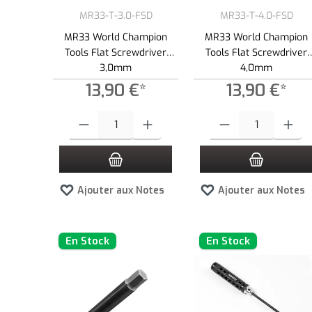
MR33-T-3.0-FSD
MR33-T-4.0-FSD
MR33 World Champion
MR33 World Champion
Tools Flat Screwdriver
Tools Flat Screwdriver
3,0mm
4,0mm
13,90 €*
13,90 €*
Quantité de produit : Entrez la quantité souhaitée ou utilisez l
Quantité de produit : Entre
Ajouter aux Notes
Ajouter aux Notes
En Stock
En Stock