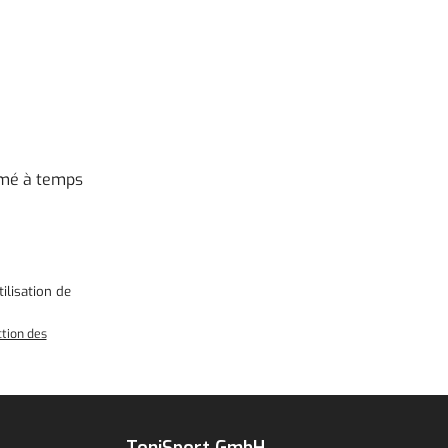
rmé à temps
ilisation
de
ction des