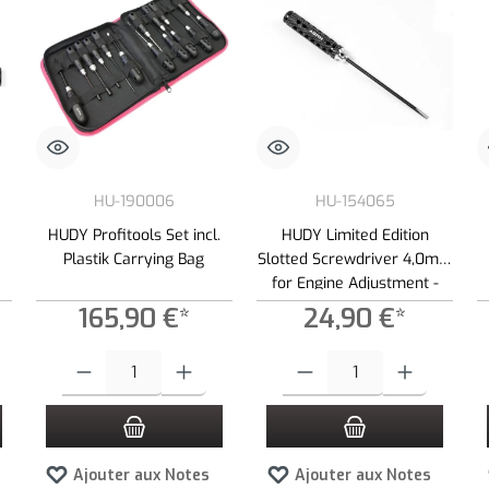
HU-190006
HU-154065
HUDY Profitools Set incl.
HUDY Limited Edition
Plastik Carrying Bag
Slotted Screwdriver 4,0mm
for Engine Adjustment -
Long Ver.
165,90 €*
24,90 €*
es boutons pour augmenter ou diminuer la quantité.
z la quantité souhaitée ou utilisez les boutons pour augmenter ou diminuer la quan
Quantité de produit : Entrez la quantité souhaitée ou utilisez les bouto
Quantité de produit : Entrez la qua
Ajouter aux Notes
Ajouter aux Notes