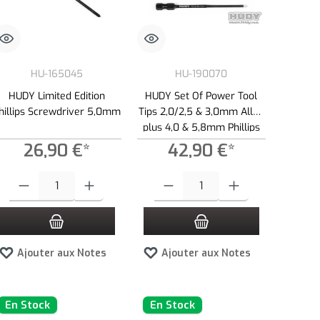
HU-165045
HU-190070
HUDY Limited Edition
HUDY Set Of Power Tool
hillips Screwdriver 5,0mm
Tips 2,0/2,5 & 3,0mm Allen
plus 4,0 & 5,8mm Phillips
26,90 €*
42,90 €*
tité.
ns pour augmenter ou diminuer la quantité.
ntité souhaitée ou utilisez les boutons pour augmenter ou diminuer la quantité.
Quantité de produit : Entrez la quantité souhaitée ou utilisez les boutons pour 
Quantité de produit : Entrez la quantité so
Ajouter aux Notes
Ajouter aux Notes
En Stock
En Stock