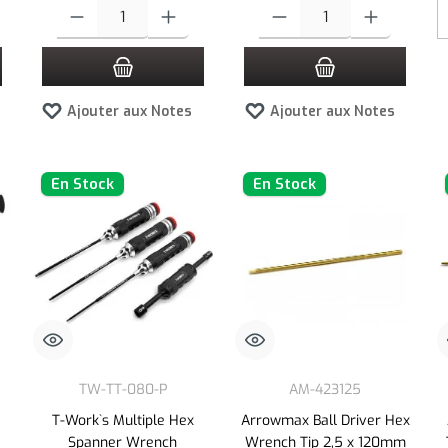
es boutons pour augmenter ou diminuer la quantité.
z la quantité souhaitée ou utilisez les boutons pour augmenter ou diminuer la quan
Quantité de produit : Entrez la quantité souhaitée ou utilisez les bouto
Quantité de produit : Entrez la qua
Ajouter aux Notes
Ajouter aux Notes
En Stock
En Stock
TW-TT-080-P
AM-423125
T-Work`s Multiple Hex
Arrowmax Ball Driver Hex
Spanner Wrench
Wrench Tip 2,5 x 120mm