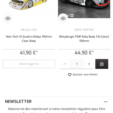
MB-024-010
BDRX-190P10R
Mon-Tech S1 Quattro Rallye 190mm
Bittydesign P10R Rally Body 1:10 (clear)
Clear Body
190mm
41,90 €*
44,90 €*
Quantité de produit : Entrez la quantité souh
Nicht lagernd
Ajouter aux Notes
NEWSLETTER
Abonne-toi dès maintenant à notre newsletter régulière pour être