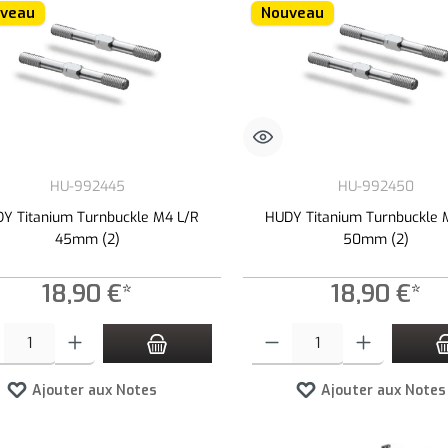
veau
Nouveau
HU-992445
HU-992450
Y Titanium Turnbuckle M4 L/R
HUDY Titanium Turnbuckle 
45mm (2)
50mm (2)
18,90 €*
18,90 €*
é de produit : Entrez la quantité souhaitée ou utilisez les boutons pour augmenter
Quantité de produit : Entrez la quan
Ajouter aux Notes
Ajouter aux Notes