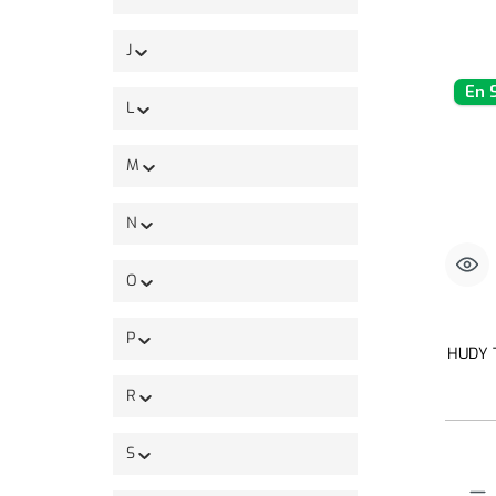
J
En 
L
M
N
O
P
HUDY 
R
S
Quantit