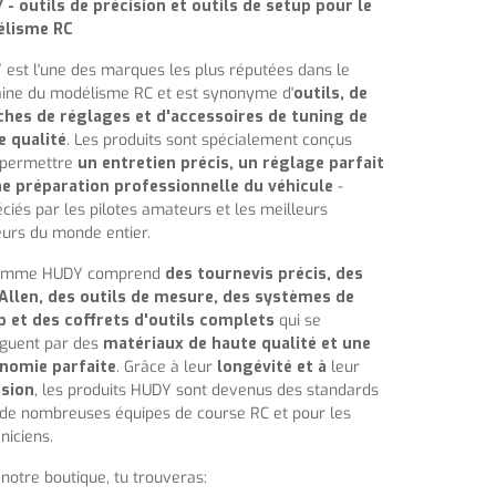
- outils de précision et outils de setup pour le
lisme RC
est l'une des marques les plus réputées dans le
ine du modélisme RC et est synonyme d'
outils, de
ches de réglages et d'accessoires de tuning de
e qualité
. Les produits sont spécialement conçus
 permettre
un entretien précis, un réglage parfait
ne préparation professionnelle du véhicule
-
ciés par les pilotes amateurs et les meilleurs
urs du monde entier.
amme HUDY comprend
des tournevis précis, des
 Allen, des outils de mesure, des systèmes de
p et des coffrets d'outils complets
qui se
nguent par des
matériaux de haute qualité et une
nomie parfaite
. Grâce à leur
longévité et à
leur
ision
, les produits HUDY sont devenus des standards
de nombreuses équipes de course RC et pour les
iciens.
notre boutique, tu trouveras: