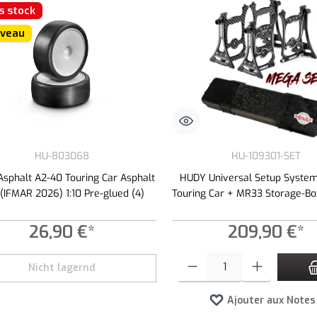
s stock
veau
HU-803068
HU-109301-SET
sphalt A2-40 Touring Car Asphalt
HUDY Universal Setup System 
 (IFMAR 2026) 1:10 Pre-glued (4)
Touring Car + MR33 Storage-Bo
26,90 €*
209,90 €*
Quantité de produit : Entrez la quan
Nicht lagernd
Ajouter aux Notes