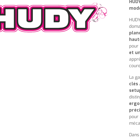
HUDY 
modé
HUDY 
doma
plan
haut
pour
et u
appré
coure
La g
clés
setu
disti
ergo
préc
pour 
mécan
Dans 