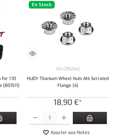
En Stock
HU-296542
for 1:10
HUDY Titanium Wheel Nuts M4 Serrated
x (801511)
Flange (4)
18,90 €*
tité souhaitée ou utilisez les boutons pour augmenter ou diminuer la quantité.
Quantité de produit : Entrez la quantité souhaitée ou utilisez le
Ajouter aux Notes