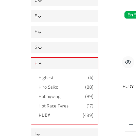
D
En 
E
F
G
H
Highest
(4)
HUDY 
Hiro Seiko
(88)
Hobbywing
(89)
Hot Race Tyres
(17)
HUDY
(499)
Quantit
I