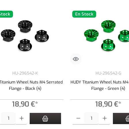
Stock
En Stock
HU-296542-K
HU-296542-G
Titanium Wheel Nuts M4 Serrated
HUDY Titanium Wheel Nuts M4
Flange - Black (4)
Flange - Green (4)
18,90 €*
18,90 €*
é de produit : Entrez la quantité souhaitée ou utilisez les boutons pour augmenter
Quantité de produit : Entrez la quan