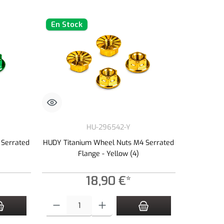
En Stock
HU-296542-Y
 Serrated
HUDY Titanium Wheel Nuts M4 Serrated
Flange - Yellow (4)
18,90 €*
 ou diminuer la quantité.
tité souhaitée ou utilisez les boutons pour augmenter ou diminuer la quantité.
Quantité de produit : Entrez la quantité souhaitée ou utilisez le