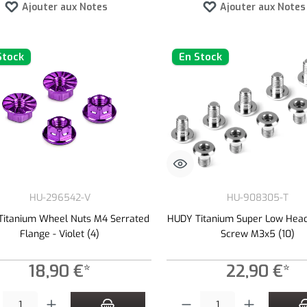
Ajouter aux Notes
Ajouter aux Notes
Stock
En Stock
HU-296542-V
HU-908305-T
Titanium Wheel Nuts M4 Serrated
HUDY Titanium Super Low Head
Flange - Violet (4)
Screw M3x5 (10)
18,90 €*
22,90 €*
é de produit : Entrez la quantité souhaitée ou utilisez les boutons pour augmenter
Quantité de produit : Entrez la quan