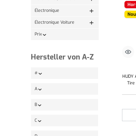
Hor
Électronique
Nou
Électronique Voiture
Prix
Hersteller von A-Z
#
HUDY A
Tire
A
B
C