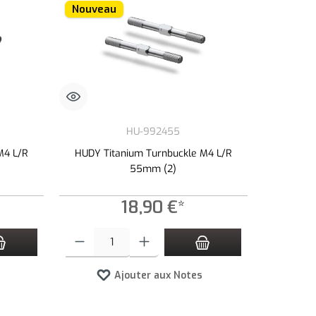
Nouveau
HU-992455
M4 L/R
HUDY Titanium Turnbuckle M4 L/R
55mm (2)
18,90 €*
 ou diminuer la quantité.
tité souhaitée ou utilisez les boutons pour augmenter ou diminuer la quantité.
Quantité de produit : Entrez la quantité souhaitée ou utilisez le
Ajouter aux Notes