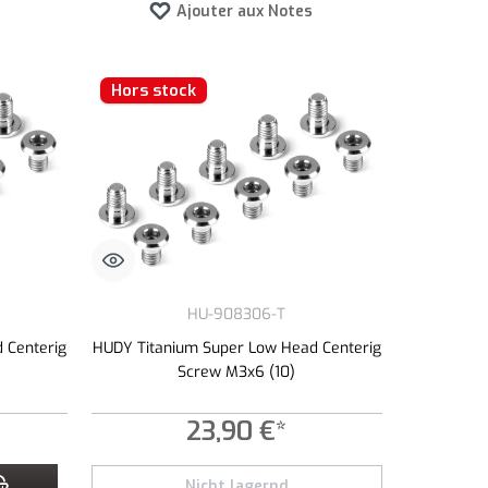
Ajouter aux Notes
Hors stock
HU-908306-T
 Centerig
HUDY Titanium Super Low Head Centerig
Screw M3x6 (10)
23,90 €*
 ou diminuer la quantité.
tité souhaitée ou utilisez les boutons pour augmenter ou diminuer la quantité.
Nicht lagernd