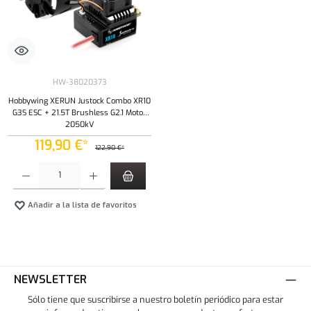
HW-38020373
Hobbywing XERUN Justock Combo XR10
G3S ESC + 21.5T Brushless G2.1 Motor
2050kV
119,90 €*
122,90 €*
Cantidad del producto: introduce la cantidad deseada o usa los botones para aumentar o dism
Añadir a la lista de favoritos
NEWSLETTER
Sólo tiene que suscribirse a nuestro boletín periódico para estar