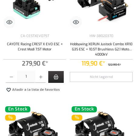
CA-CESTXEVO75T
HW-38020370
CAYOTE Racing CREST X EVO ESC +
Hobbywing XERUN Justock Combo XR10
Crest Modi 7.5T Motor
G3S ESC + 10.5T Brushless G2.1 Motor
4000kV
279,90 €*
119,90 €*
122,90 €*
Cantidad del producto: introduce la cantidad deseada o usa los botones para aumentar o dism
Nicht lagernd
Añadir a la lista de favoritos
En Stock
En Stock
%
%