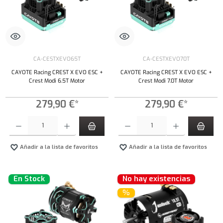
CA-CESTXEVO65T
CA-CESTXEVO70T
CAYOTE Racing CREST X EVO ESC +
CAYOTE Racing CREST X EVO ESC +
Crest Modi 6.5T Motor
Crest Modi 7.0T Motor
279,90 €*
279,90 €*
Cantidad del producto: introduce la cantidad deseada o usa los botones para aumentar o dism
Cantidad del producto: introduce la cantidad 
Añadir a la lista de favoritos
Añadir a la lista de favoritos
En Stock
No hay existencias
%