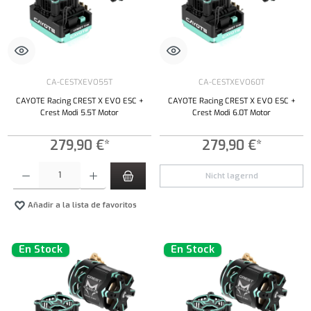
CA-CESTXEVO55T
CA-CESTXEVO60T
CAYOTE Racing CREST X EVO ESC +
CAYOTE Racing CREST X EVO ESC +
Crest Modi 5.5T Motor
Crest Modi 6.0T Motor
279,90 €*
279,90 €*
Cantidad del producto: introduce la cantidad deseada o usa los botones para aumentar o dism
Nicht lagernd
Añadir a la lista de favoritos
En Stock
En Stock