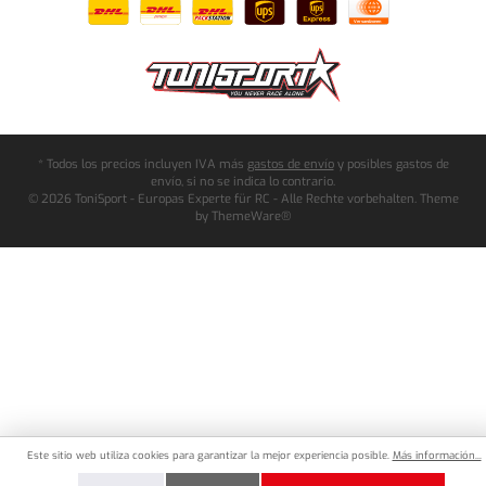
* Todos los precios incluyen IVA más
gastos de envío
y posibles gastos de
envío, si no se indica lo contrario.
© 2026 ToniSport - Europas Experte für RC - Alle Rechte vorbehalten. Theme
by
ThemeWare®
Este sitio web utiliza cookies para garantizar la mejor experiencia posible.
Más información...