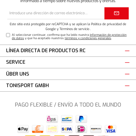
informado a tiempo sobre nuevos productos y ofertas.
Dirección
de
correo
electrónico*
Este sitio está protegido por reCAPTCHA y se aplican la Política de privacidad de
Google
y
Términos de servicio
.
Al seleccionar continuar, confirma que ha leído nuestra
información de protección
de datos
y que ha aceptado nuestros
términos y condiciones generales
.
LÍNEA DIRECTA DE PRODUCTOS RC
SERVICE
ÜBER UNS
TONISPORT GMBH
PAGO FLEXIBLE / ENVÍO A TODO EL MUNDO