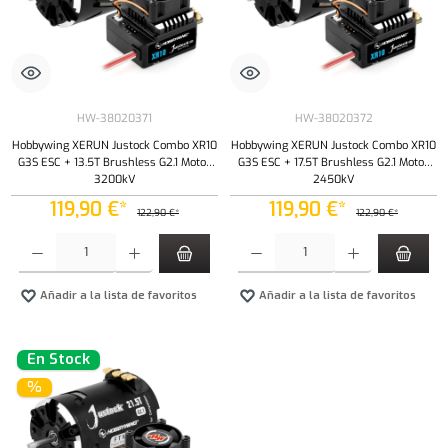
HW-38020371
HW-38020372
Hobbywing XERUN Justock Combo XR10
Hobbywing XERUN Justock Combo XR10
G3S ESC + 13.5T Brushless G2.1 Motor
G3S ESC + 17.5T Brushless G2.1 Motor
3200kV
2450kV
119,90 €*
119,90 €*
122,90 €*
122,90 €*
Cantidad del producto: introduce la cantidad deseada o usa los botones para aumentar o dism
Cantidad del producto: introduce la cantidad 
Añadir a la lista de favoritos
Añadir a la lista de favoritos
En Stock
%