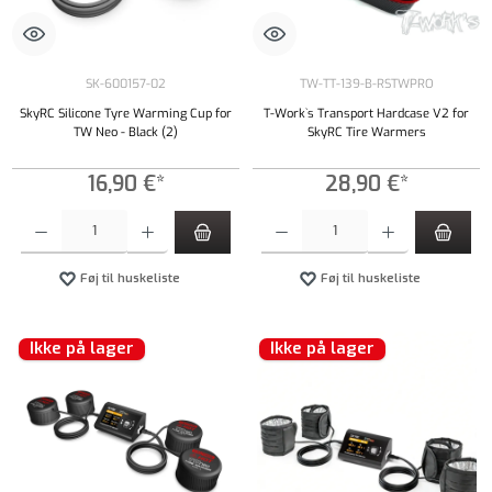
SK-600157-02
TW-TT-139-B-RSTWPRO
SkyRC Silicone Tyre Warming Cup for
T-Work`s Transport Hardcase V2 for
TW Neo - Black (2)
SkyRC Tire Warmers
16,90 €*
28,90 €*
Produktmængde: Indtast det ønskede beløb, eller brug knapperne til at øge eller formindsk
Produktmængde: Indtast det ønskede beløb, e
Føj til huskeliste
Føj til huskeliste
Ikke på lager
Ikke på lager