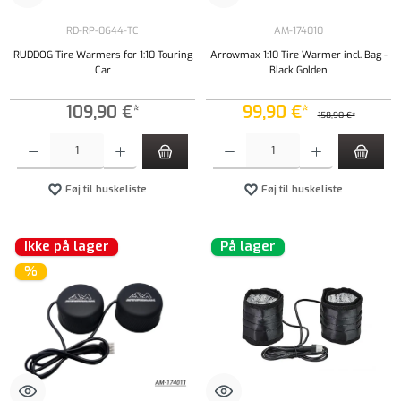
RD-RP-0644-TC
AM-174010
RUDDOG Tire Warmers for 1:10 Touring
Arrowmax 1:10 Tire Warmer incl. Bag -
Car
Black Golden
109,90 €*
99,90 €*
158,90 €*
Produktmængde: Indtast det ønskede beløb, eller brug knapperne til at øge eller formindsk
Produktmængde: Indtast det ønskede beløb, e
Føj til huskeliste
Føj til huskeliste
Ikke på lager
På lager
%