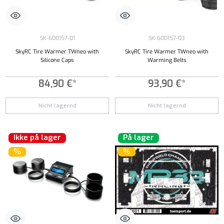
SK-600157-01
SK-600157-03
SkyRC Tire Warmer TWneo with
SkyRC Tire Warmer TWneo with
Silicone Caps
Warming Belts
84,90 €*
93,90 €*
Nicht lagernd
Nicht lagernd
Ikke på lager
På lager
%
%