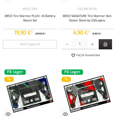
MR33-TWP
33G-MR-RSTW
MR33 Tire Warmer PLUS+ 4S Battery
MR33 SIGNATURE Tire Warmer Skin
Mount Set
Sticker Sheet by 33Graphix
19,90 €*
4,90 €*
28,90 €*
9,90 €*
Produktmængde: Indtast det ønskede beløb, e
Nicht lagernd
Føj til huskeliste
På lager
På lager
%
%