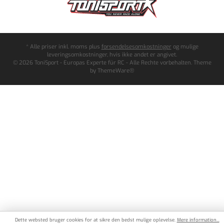
* Alle priser inkl. moms plus
forsendelsesomkostninger
og mulige
leveringsomkostninger, hvis ikke andet er angivet.
© 2026 ToniSport - Europas Experte für RC - Alle Rechte vorbehalten. Theme
by
ThemeWare®
Dette websted bruger cookies for at sikre den bedst mulige oplevelse.
Mere information...