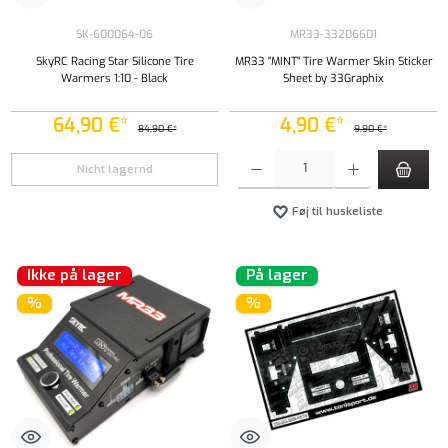
SK-600064-06
MR33-33206601
SkyRC Racing Star Silicone Tire
MR33 "MINT" Tire Warmer Skin Sticker
Warmers 1:10 - Black
Sheet by 33Graphix
64,90 €*
4,90 €*
84,90 €*
9,90 €*
Produktmængde: Indtast det ønskede beløb, e
Nicht lagernd
Føj til huskeliste
Ikke på lager
På lager
%
%