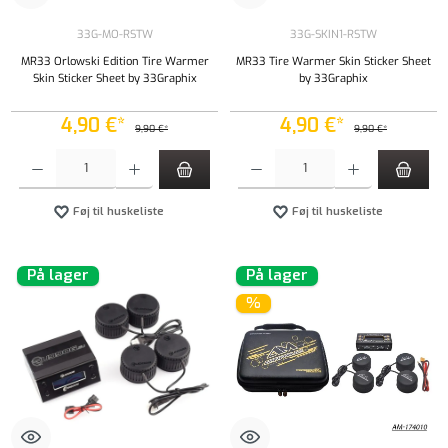
33G-MO-RSTW
33G-SKIN1-RSTW
MR33 Orlowski Edition Tire Warmer
MR33 Tire Warmer Skin Sticker Sheet
Skin Sticker Sheet by 33Graphix
by 33Graphix
4,90 €*
4,90 €*
9,90 €*
9,90 €*
Produktmængde: Indtast det ønskede beløb, eller brug knapperne til at øge eller formindsk
Produktmængde: Indtast det ønskede beløb, e
Føj til huskeliste
Føj til huskeliste
På lager
På lager
%