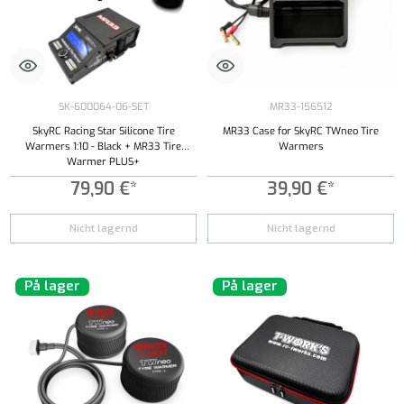
SK-600064-06-SET
MR33-156512
SkyRC Racing Star Silicone Tire
MR33 Case for SkyRC TWneo Tire
Warmers 1:10 - Black + MR33 Tire
Warmers
Warmer PLUS+
79,90 €*
39,90 €*
Nicht lagernd
Nicht lagernd
På lager
På lager