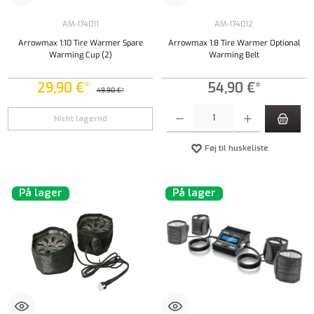
AM-174011
AM-174012
Arrowmax 1:10 Tire Warmer Spare
Arrowmax 1:8 Tire Warmer Optional
Warming Cup (2)
Warming Belt
29,90 €*
54,90 €*
49,90 €*
Produktmængde: Indtast det ønskede beløb, e
Nicht lagernd
Føj til huskeliste
På lager
På lager