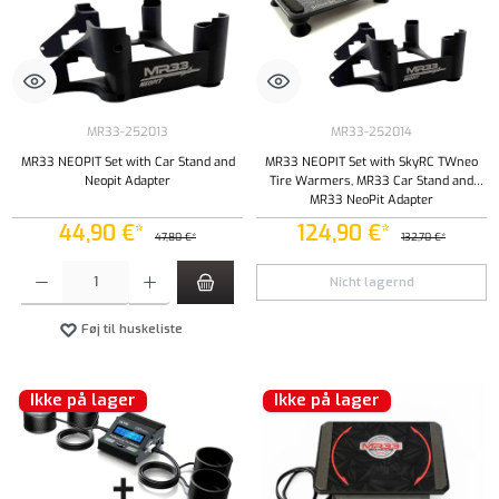
MR33-252013
MR33-252014
MR33 NEOPIT Set with Car Stand and
MR33 NEOPIT Set with SkyRC TWneo
Neopit Adapter
Tire Warmers, MR33 Car Stand and
MR33 NeoPit Adapter
44,90 €*
124,90 €*
47,80 €*
132,70 €*
Produktmængde: Indtast det ønskede beløb, eller brug knapperne til at øge eller formindsk
Nicht lagernd
Føj til huskeliste
Ikke på lager
Ikke på lager