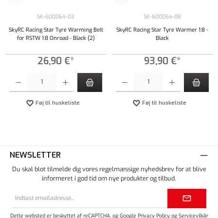
SK-600064-03
SK-600064-08
SkyRC Racing Star Tyre Warming Belt
SkyRC Racing Star Tyre Warmer 1:8 -
for RSTW 1:8 Onroad - Black (2)
Black
26,90 €*
93,90 €*
Produktmængde: Indtast det ønskede beløb, eller brug knapperne til at øge eller formindsk
Produktmængde: Indtast det ønskede beløb, e
Føj til huskeliste
Føj til huskeliste
NEWSLETTER
Du skal blot tilmelde dig vores regelmæssige nyhedsbrev for at blive
informeret i god tid om nye produkter og tilbud.
Email
adresse*
Dette websted er beskyttet af reCAPTCHA, og Google
Privacy Policy
og
Servicevilkår