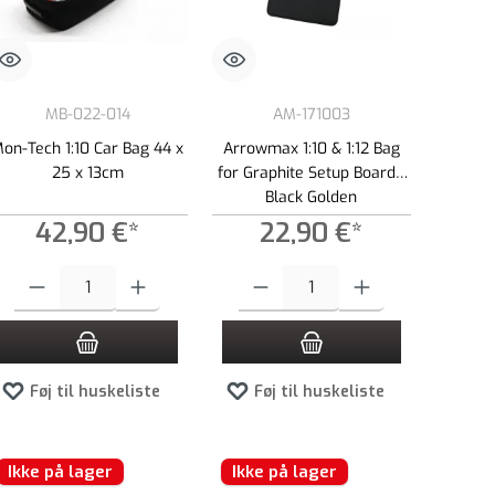
MB-022-014
AM-171003
on-Tech 1:10 Car Bag 44 x
Arrowmax 1:10 & 1:12 Bag
25 x 13cm
for Graphite Setup Board -
Black Golden
42,90 €*
22,90 €*
e beløb, eller brug knapperne til at øge eller formindske mængden.
Produktmængde: Indtast det ønskede beløb, eller brug knapperne til at øge el
Produktmængde: Indtast det ønskede beløb,
Føj til huskeliste
Føj til huskeliste
Ikke på lager
Ikke på lager