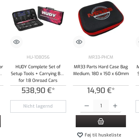
HU-108056
MR33-PHCM
or
HUDY Complete Set of
MR33 Parts Hard Case Bag
M
Setup Tools + Carrying Bag
Medium, 180 x 150 x 60mm
for 1:8 Onroad Cars
538,90 €*
14,90 €*
t ønskede beløb, eller brug knapperne til at øge eller formindske mængden.
Produktmængde: Indtast det ønsked
Nicht lagernd
Føj til huskeliste