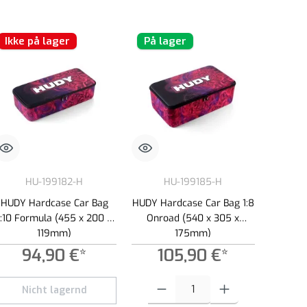
Ikke på lager
På lager
HU-199182-H
HU-199185-H
HUDY Hardcase Car Bag
HUDY Hardcase Car Bag 1:8
1:10 Formula (455 x 200 x
Onroad (540 x 305 x
119mm)
175mm)
94,90 €*
105,90 €*
 øge eller formindske mængden.
e beløb, eller brug knapperne til at øge eller formindske mængden.
Produktmængde: Indtast det ønskede beløb,
Nicht lagernd