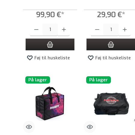
99,90 €*
29,90 €*
Produktmængde: Indtast det ønskede beløb, eller brug knappern
Produktmængde: Indtast de
Føj til huskeliste
Føj til huskeliste
På lager
På lager