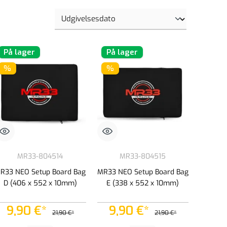
På lager
På lager
%
%
MR33-804514
MR33-804515
R33 NEO Setup Board Bag
MR33 NEO Setup Board Bag
D (406 x 552 x 10mm)
E (338 x 552 x 10mm)
9,90 €*
9,90 €*
21,90 €*
21,90 €*