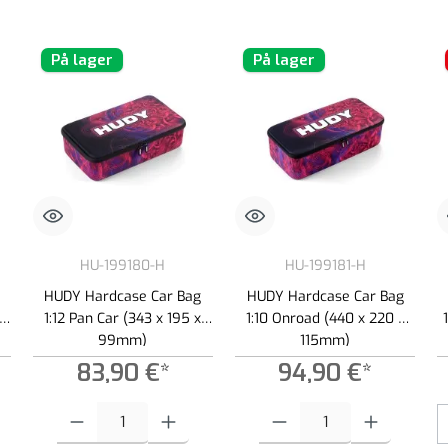
På lager
På lager
HU-199180-H
HU-199181-H
e
HUDY Hardcase Car Bag
HUDY Hardcase Car Bag
1:12 Pan Car (343 x 195 x
1:10 Onroad (440 x 220 x
99mm)
115mm)
83,90 €*
94,90 €*
e til at øge eller formindske mængden.
t ønskede beløb, eller brug knapperne til at øge eller formindske mængden.
Produktmængde: Indtast det ønskede beløb, eller brug knapperne til at
Produktmængde: Indtast det ønsked