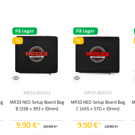
På lager
På lager
%
%
MR33-804512
MR33-804513
ag
MR33 NEO Setup Board Bag
MR33 NEO Setup Board Bag
M
B (338 x 393 x 10mm)
C (455 x 570 x 10mm)
9,90 €*
9,90 €*
20,90 €*
23,90 €*