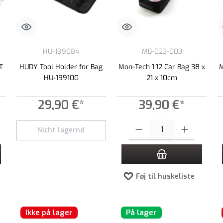
HU-199084
MB-023-003
T
HUDY Tool Holder for Bag
Mon-Tech 1:12 Car Bag 38 x
M
HU-199100
21 x 10cm
29,90 €*
39,90 €*
t ønskede beløb, eller brug knapperne til at øge eller formindske mængden.
Produktmængde: Indtast det ønsked
Nicht lagernd
Føj til huskeliste
Ikke på lager
På lager