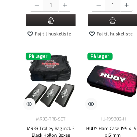
Produktmængde: Indtast det ønskede beløb, eller brug knappern
Produktmængde: Indtast de
Føj til huskeliste
Føj til huskeliste
På lager
På lager
MR33-TRB-SET
HU-199302-H
MR33 Trolley Bag incl. 3
HUDY Hard Case 195 x 15
Black Hollow Boxes
x 51mm