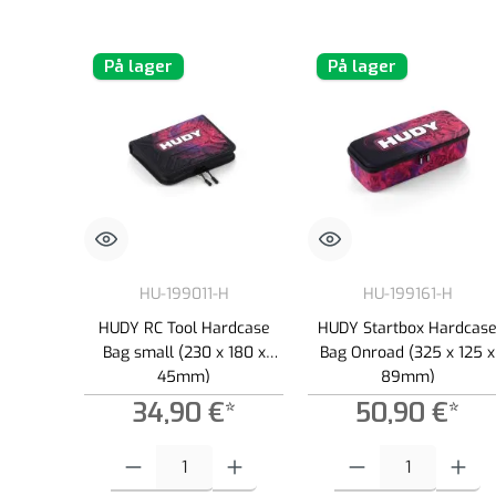
På lager
På lager
HU-199011-H
HU-199161-H
HUDY RC Tool Hardcase
HUDY Startbox Hardcas
Bag small (230 x 180 x
Bag Onroad (325 x 125 x
45mm)
89mm)
34,90 €*
50,90 €*
Produktmængde: Indtast det ønskede beløb, eller brug knappern
Produktmængde: Indtast de