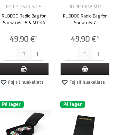
RD-RP-0643-MT-5
RD-RP-0643-M17
RUDDOG Radio Bag for
RUDDOG Radio Bag for
Sanwa MT-5 & MT-44
Sanwa M17
49,90 €*
49,90 €*
 øge eller formindske mængden.
e beløb, eller brug knapperne til at øge eller formindske mængden.
Produktmængde: Indtast det ønskede beløb, eller brug knapperne til at øge el
Produktmængde: Indtast det ønskede beløb,
Føj til huskeliste
Føj til huskeliste
På lager
På lager