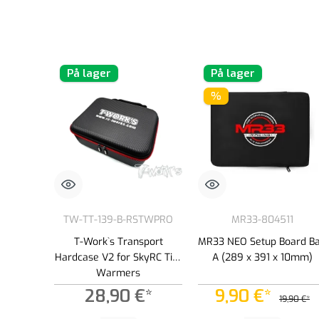
På lager
På lager
%
TW-TT-139-B-RSTWPRO
MR33-804511
T-Work`s Transport
MR33 NEO Setup Board B
Hardcase V2 for SkyRC Tire
A (289 x 391 x 10mm)
Warmers
28,90 €*
9,90 €*
19,90 €*