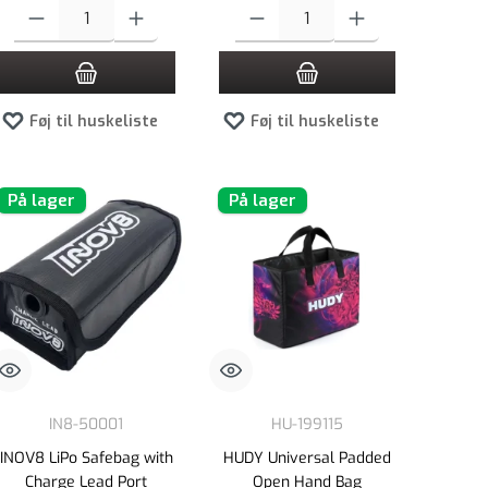
 øge eller formindske mængden.
e beløb, eller brug knapperne til at øge eller formindske mængden.
Produktmængde: Indtast det ønskede beløb, eller brug knapperne til at øge el
Produktmængde: Indtast det ønskede beløb,
Føj til huskeliste
Føj til huskeliste
På lager
På lager
IN8-50001
HU-199115
INOV8 LiPo Safebag with
HUDY Universal Padded
Charge Lead Port
Open Hand Bag