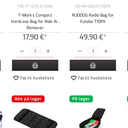
TW-TT-075-O-RIAR
RD-RP-0643-T10PX
T-Work`s Compact
RUDDOG Radio Bag for
Hardcase Bag for Ride Air
Futaba T10PX
Remover
17,90 €*
49,90 €*
e til at øge eller formindske mængden.
t ønskede beløb, eller brug knapperne til at øge eller formindske mængden.
Produktmængde: Indtast det ønskede beløb, eller brug knapperne til at
Produktmængde: Indtast det ønsked
Føj til huskeliste
Føj til huskeliste
Ikke på lager
På lager