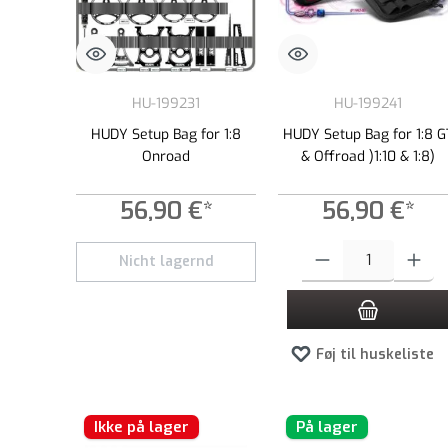
HU-199231
HU-199241
HUDY Setup Bag for 1:8
HUDY Setup Bag for 1:8 G
Onroad
& Offroad )1:10 & 1:8)
56,90 €*
56,90 €*
Produktmængde: Indtast de
Nicht lagernd
Føj til huskeliste
Ikke på lager
På lager