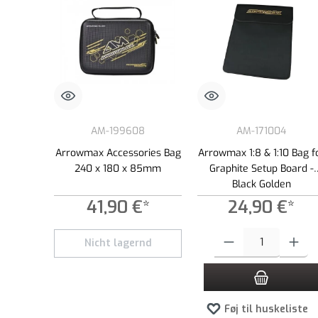
AM-199608
AM-171004
Arrowmax Accessories Bag
Arrowmax 1:8 & 1:10 Bag f
240 x 180 x 85mm
Graphite Setup Board -
Black Golden
41,90 €*
24,90 €*
Produktmængde: Indtast de
Nicht lagernd
Føj til huskeliste