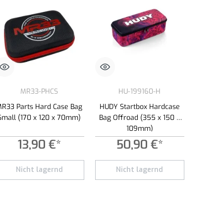
MR33-PHCS
HU-199160-H
R33 Parts Hard Case Bag
HUDY Startbox Hardcase
Small (170 x 120 x 70mm)
Bag Offroad (355 x 150 x
109mm)
13,90 €*
50,90 €*
e beløb, eller brug knapperne til at øge eller formindske mængden.
Nicht lagernd
Nicht lagernd