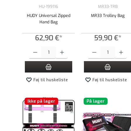
HU-199116
MR33-TRB
HUDY Universal Zipped
MR33 Trolley Bag
Hand Bag
62,90 €*
59,90 €*
Produktmængde: Indtast det ønskede beløb, eller brug knappern
Produktmængde: Indtast de
Føj til huskeliste
Føj til huskeliste
Ikke på lager
På lager