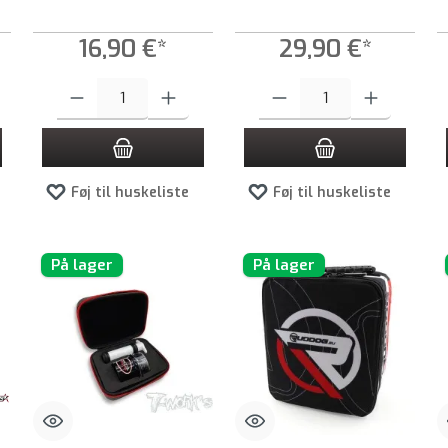
16,90 €*
29,90 €*
e til at øge eller formindske mængden.
t ønskede beløb, eller brug knapperne til at øge eller formindske mængden.
Produktmængde: Indtast det ønskede beløb, eller brug knapperne til at
Produktmængde: Indtast det ønsked
Føj til huskeliste
Føj til huskeliste
På lager
På lager