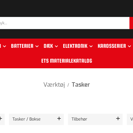
R
BATTERIER
DÆK
ELEKTRONIK
KAROSSERIER
ETS MATERIALEKATALOG
Værktøj
Tasker
/
Tasker / Bokse
Tilbehør
V