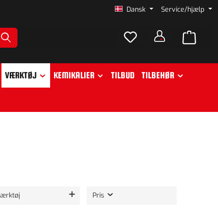
Dansk
Service/hjælp
VÆRKTØJ
KEMIKALIER
TILBUD
TILBEHØR
ærktøj
Pris