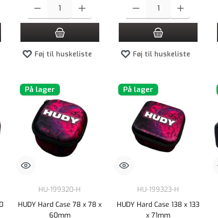
e til at øge eller formindske mængden.
t ønskede beløb, eller brug knapperne til at øge eller formindske mængden.
Produktmængde: Indtast det ønskede beløb, eller brug knapperne til at
Produktmængde: Indtast det ønsked
Føj til huskeliste
Føj til huskeliste
På lager
På lager
HU-199320-H
HU-199323-H
0
HUDY Hard Case 78 x 78 x
HUDY Hard Case 138 x 133
60mm
x 71mm