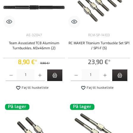
AE-32047
RCM-SP-14103
Team Associated TC8 Aluminum
RC MAKER Titanium Turnbuckle Set SP1
Turnbuckles, M3x46mm (2)
/ SP1-F (5)
8,90 €*
23,90 €*
11,90 €*
Produktmængde: Indtast det ønskede beløb, eller brug knapperne til at øge eller formindsk
Produktmængde: Indtast det ønskede beløb, e
Føj til huskeliste
Føj til huskeliste
På lager
På lager