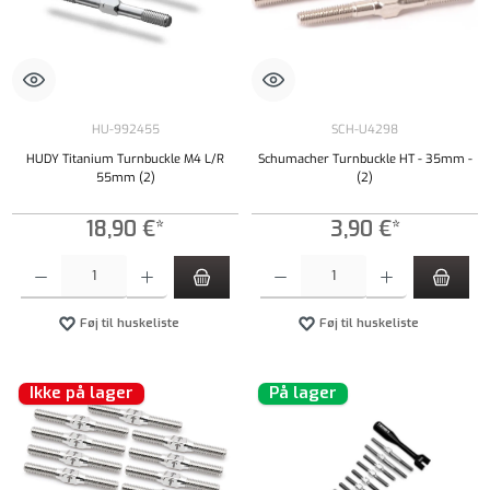
HU-992455
SCH-U4298
HUDY Titanium Turnbuckle M4 L/R
Schumacher Turnbuckle HT - 35mm -
55mm (2)
(2)
18,90 €*
3,90 €*
Produktmængde: Indtast det ønskede beløb, eller brug knapperne til at øge eller formindsk
Produktmængde: Indtast det ønskede beløb, e
Føj til huskeliste
Føj til huskeliste
Ikke på lager
På lager