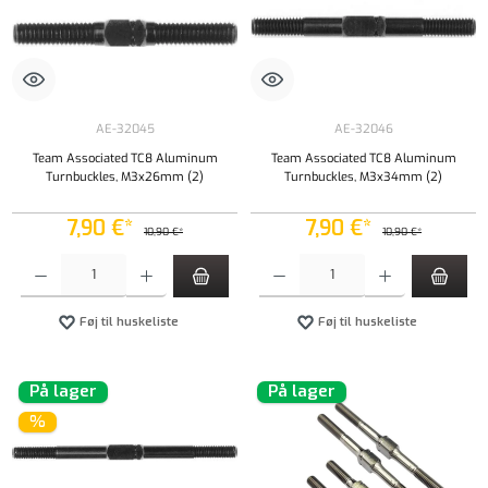
AE-32045
AE-32046
Team Associated TC8 Aluminum
Team Associated TC8 Aluminum
Turnbuckles, M3x26mm (2)
Turnbuckles, M3x34mm (2)
7,90 €*
7,90 €*
10,90 €*
10,90 €*
Produktmængde: Indtast det ønskede beløb, eller brug knapperne til at øge eller formindsk
Produktmængde: Indtast det ønskede beløb, e
Føj til huskeliste
Føj til huskeliste
På lager
På lager
%