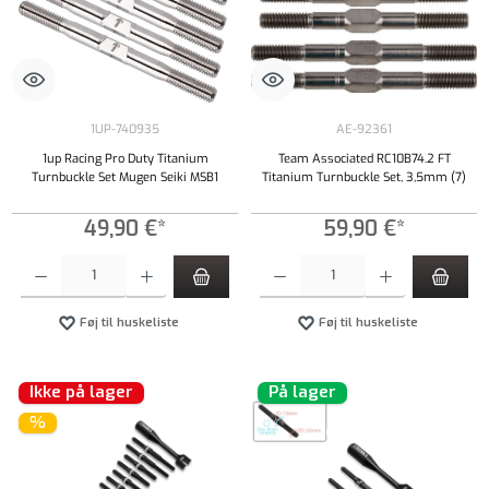
1UP-740935
AE-92361
1up Racing Pro Duty Titanium
Team Associated RC10B74.2 FT
Turnbuckle Set Mugen Seiki MSB1
Titanium Turnbuckle Set, 3,5mm (7)
49,90 €*
59,90 €*
Produktmængde: Indtast det ønskede beløb, eller brug knapperne til at øge eller formindsk
Produktmængde: Indtast det ønskede beløb, e
Føj til huskeliste
Føj til huskeliste
Ikke på lager
På lager
%