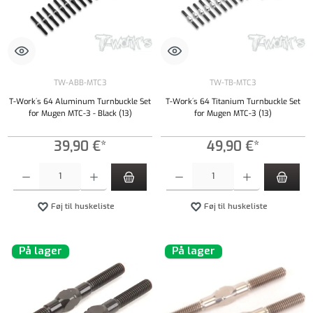
TW-ABB-MTC3
TW-TB-MTC3
T-Work´s 64 Aluminum Turnbuckle Set
T-Work´s 64 Titanium Turnbuckle Set
for Mugen MTC-3 - Black (13)
for Mugen MTC-3 (13)
39,90 €*
49,90 €*
Produktmængde: Indtast det ønskede beløb, eller brug knapperne til at øge eller formindsk
Produktmængde: Indtast det ønskede beløb, e
Føj til huskeliste
Føj til huskeliste
På lager
På lager