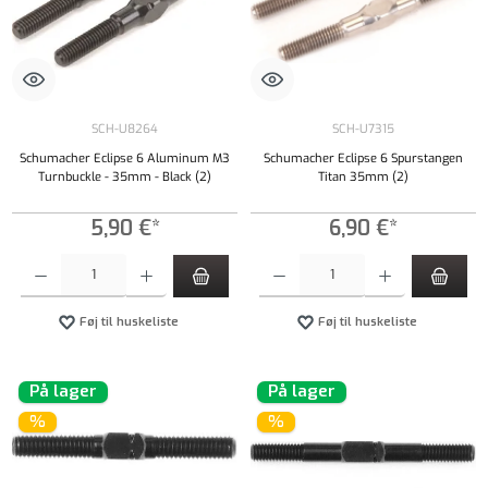
SCH-U8264
SCH-U7315
Schumacher Eclipse 6 Aluminum M3
Schumacher Eclipse 6 Spurstangen
Turnbuckle - 35mm - Black (2)
Titan 35mm (2)
5,90 €*
6,90 €*
Produktmængde: Indtast det ønskede beløb, eller brug knapperne til at øge eller formindsk
Produktmængde: Indtast det ønskede beløb, e
Føj til huskeliste
Føj til huskeliste
På lager
På lager
%
%