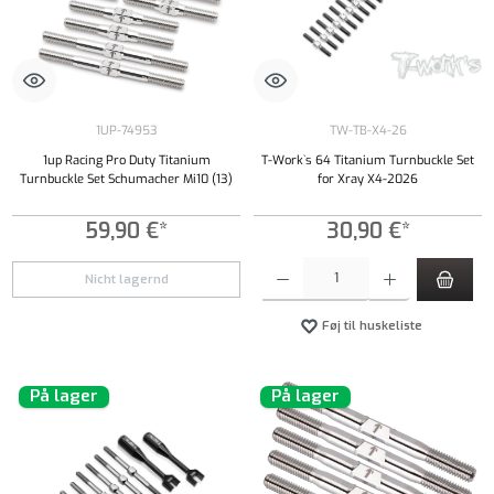
1UP-74953
TW-TB-X4-26
1up Racing Pro Duty Titanium
T-Work`s 64 Titanium Turnbuckle Set
Turnbuckle Set Schumacher Mi10 (13)
for Xray X4-2026
59,90 €*
30,90 €*
Produktmængde: Indtast det ønskede beløb, e
Nicht lagernd
Føj til huskeliste
På lager
På lager