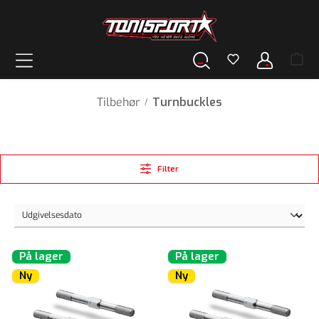
vedindhold
Tilbehør
Turnbuckles
/
Filter
På lager
På lager
Ny
Ny