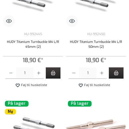
HU-992445
HU-992450
HUDY Titanium Turnbuckle M4 L/R
HUDY Titanium Turnbuckle M4 L/R
45mm (2)
50mm (2)
18,90 €*
18,90 €*
Produktmængde: Indtast det ønskede beløb, eller brug knapperne til at øge eller formindsk
Produktmængde: Indtast det ønskede beløb, e
Føj til huskeliste
Føj til huskeliste
På lager
På lager
Ny