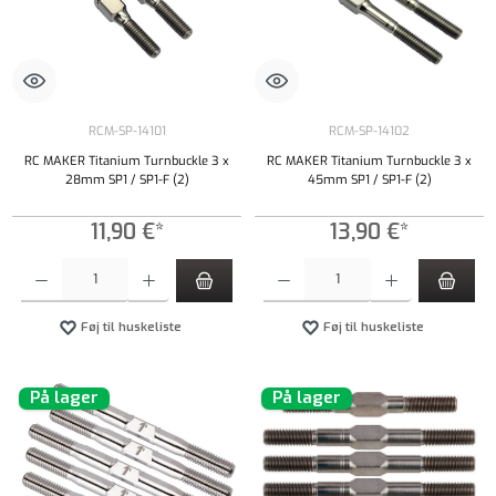
RCM-SP-14101
RCM-SP-14102
RC MAKER Titanium Turnbuckle 3 x
RC MAKER Titanium Turnbuckle 3 x
28mm SP1 / SP1-F (2)
45mm SP1 / SP1-F (2)
11,90 €*
13,90 €*
Produktmængde: Indtast det ønskede beløb, eller brug knapperne til at øge eller formindsk
Produktmængde: Indtast det ønskede beløb, e
Føj til huskeliste
Føj til huskeliste
På lager
På lager