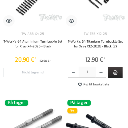
TW-ABB-X4-25
TW-TBB-X12-25
T-Work´s 64 Aluminium Turnbuckle Set
T-Work´s 64 Titanium Turnbuckle Set
for Xray X4-2025 - Black
for Xray X12-2025 - Black (2)
20,90 €*
12,90 €*
42,90 €*
Produktmængde: Indtast det ønskede beløb, e
Nicht lagernd
Føj til huskeliste
På lager
På lager
%