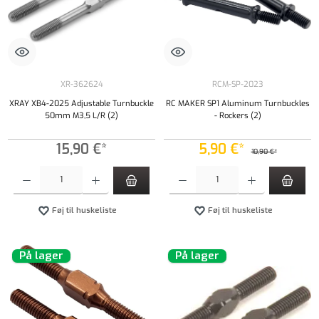
XR-362624
RCM-SP-2023
XRAY XB4-2025 Adjustable Turnbuckle
RC MAKER SP1 Aluminum Turnbuckles
50mm M3,5 L/R (2)
- Rockers (2)
15,90 €*
5,90 €*
10,90 €*
Produktmængde: Indtast det ønskede beløb, eller brug knapperne til at øge eller formindsk
Produktmængde: Indtast det ønskede beløb, e
Føj til huskeliste
Føj til huskeliste
På lager
På lager