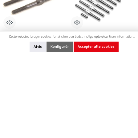
SCH-U8265
TW-TB-319
Dette websted bruger cookies for at sikre den bedst mulige oplevelse.
Mere information...
Schumacher Aluminum M3 Turnbuckle
T-Work`s 64 Titanium Turnbuckle Set
Afvis
Konfigurér
Accepter alle cookies
- 45mm - Black (2)
for Mugen Seiki MSB1
5,70 €*
29,90 €*
32,90 €*
Produktmængde: Indtast det ønskede beløb, eller brug knapperne til at øge eller formindsk
Produktmængde: Indtast det ønskede beløb, e
Føj til huskeliste
Føj til huskeliste
På lager
På lager
%