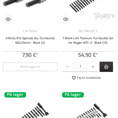
CM-TS064
TW-TBB-MTC3
Infinity IF14 Speciale Alu Turnbuckle
T-Work´s 64 Titanium Turnbuckle Set
M3x25mm - Black (2)
for Mugen MTC-3 - Black (13)
7,90 €*
54,90 €*
Produktmængde: Indtast det ønskede beløb, e
Nicht lagernd
Føj til huskeliste
På lager
På lager