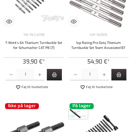
TW-TB-CATPB
1UP-740915
T-Work´s 64 Titanium Turnbuckle Set
1up Racing Pro Duty Titanium
for Schumacher CAT PB (7)
Turnbuckle Set Team Associated B7
39,90 €*
54,90 €*
Produktmængde: Indtast det ønskede beløb, eller brug knapperne til at øge eller formindsk
Produktmængde: Indtast det ønskede beløb, e
Føj til huskeliste
Føj til huskeliste
Ikke på lager
På lager