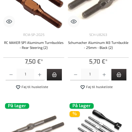
RCM-SP-2025
SCH-U8263
RC MAKER SP1 Aluminum Turnbuckles
Schumacher Aluminum M3 Turnbuckle
- Rear Steering (2)
- 25mm - Black (2)
7,50 €*
5,70 €*
Produktmængde: Indtast det ønskede beløb, eller brug knapperne til at øge eller formindsk
Produktmængde: Indtast det ønskede beløb, e
Føj til huskeliste
Føj til huskeliste
På lager
På lager
%