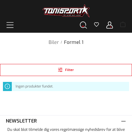
vedindhold
Biler
Formel 1
/
Filter
Ingen produkter fundet.
NEWSLETTER
Du skal blot tilmelde dig vores regelmæssige nyhedsbrev for at blive