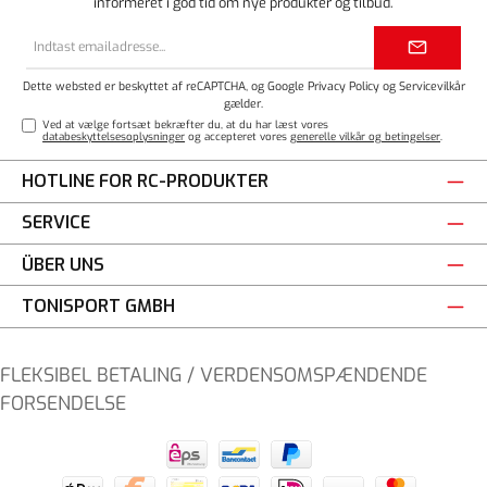
informeret i god tid om nye produkter og tilbud.
Email
adresse*
Dette websted er beskyttet af reCAPTCHA, og Google
Privacy Policy
og
Servicevilkår
gælder.
Ved at vælge fortsæt bekræfter du, at du har læst vores
databeskyttelsesoplysninger
og accepteret vores
generelle vilkår og betingelser
.
HOTLINE FOR RC-PRODUKTER
SERVICE
ÜBER UNS
TONISPORT GMBH
FLEKSIBEL BETALING / VERDENSOMSPÆNDENDE
FORSENDELSE