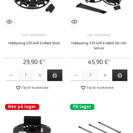
HW-30820455
HW-30820453
Hobbywing V10 G4R Endbell Stock
Hobbywing V10 G4R Endbell Set inkl.
Sensor
29,90 €*
45,90 €*
Produktmængde: Indtast det ønskede beløb, eller brug knapperne til at øge eller formindsk
Produktmængde: Indtast det ønskede beløb, e
Føj til huskeliste
Føj til huskeliste
Ikke på lager
På lager