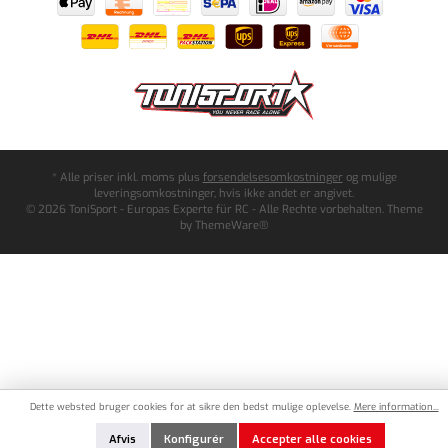
* Alle priser inkl. moms plus
forsendelsesomkostninger
og mulige
leveringsomkostninger, hvis ikke andet er angivet.
© 2026 ToniSport - Europas Experte für RC - Alle Rechte vorbehalten. Theme
by
ThemeWare®
Dette websted bruger cookies for at sikre den bedst mulige oplevelse.
Mere information...
Afvis
Konfigurér
Accepter alle cookies