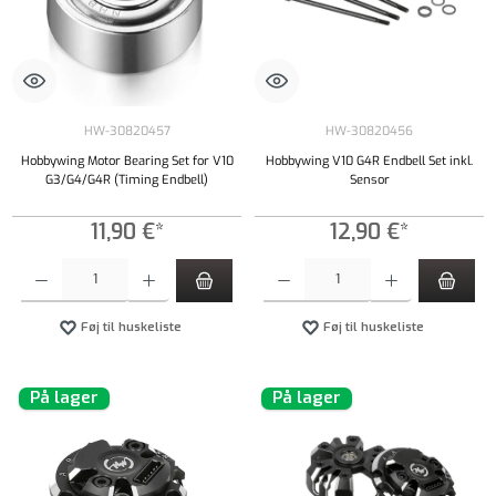
HW-30820457
HW-30820456
Hobbywing Motor Bearing Set for V10
Hobbywing V10 G4R Endbell Set inkl.
G3/G4/G4R (Timing Endbell)
Sensor
11,90 €*
12,90 €*
Produktmængde: Indtast det ønskede beløb, eller brug knapperne til at øge eller formindsk
Produktmængde: Indtast det ønskede beløb, e
Føj til huskeliste
Føj til huskeliste
På lager
På lager