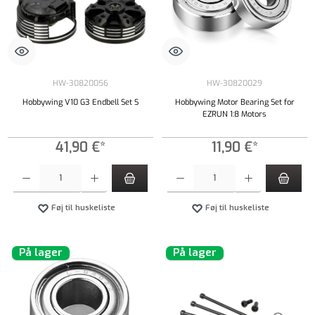
HW-30820056
HW-30820029
Hobbywing V10 G3 Endbell Set S
Hobbywing Motor Bearing Set for
EZRUN 1:8 Motors
41,90 €*
11,90 €*
Produktmængde: Indtast det ønskede beløb, eller brug knapperne til at øge eller formindsk
Produktmængde: Indtast det ønskede beløb, e
Føj til huskeliste
Føj til huskeliste
På lager
På lager