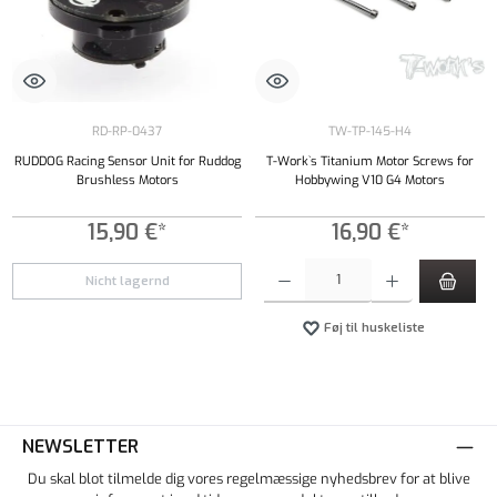
RD-RP-0437
TW-TP-145-H4
RUDDOG Racing Sensor Unit for Ruddog
T-Work`s Titanium Motor Screws for
Brushless Motors
Hobbywing V10 G4 Motors
15,90 €*
16,90 €*
Produktmængde: Indtast det ønskede beløb, e
Nicht lagernd
Føj til huskeliste
NEWSLETTER
Du skal blot tilmelde dig vores regelmæssige nyhedsbrev for at blive