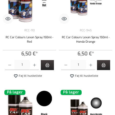
RCC-110
RCC-945
RC Car Colours Lexan Spray 150ml -
RC Car Colours Lexan Spray 150ml -
Red
Honda Orange
6,50 €*
6,50 €*
Produktmængde: Indtast det ønskede beløb, eller brug knapperne til at øge eller formindsk
Produktmængde: Indtast det ønskede beløb, e
Føj til huskeliste
Føj til huskeliste
På lager
På lager