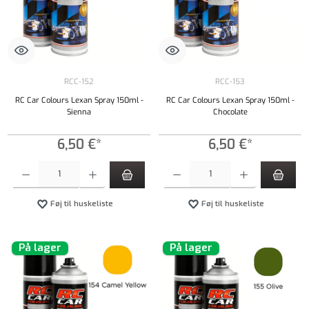
RCC-152
RCC-153
RC Car Colours Lexan Spray 150ml -
RC Car Colours Lexan Spray 150ml -
Sienna
Chocolate
6,50 €*
6,50 €*
Produktmængde: Indtast det ønskede beløb, eller brug knapperne til at øge eller formindsk
Produktmængde: Indtast det ønskede beløb, e
Føj til huskeliste
Føj til huskeliste
På lager
På lager