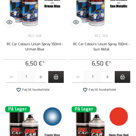
RCC-148
RCC-149
RC Car Colours Lexan Spray 150ml -
RC Car Colours Lexan Spray 150ml -
Urman Blue
Gun Metal
6,50 €*
6,50 €*
Produktmængde: Indtast det ønskede beløb, eller brug knapperne til at øge eller formindsk
Produktmængde: Indtast det ønskede beløb, e
Føj til huskeliste
Føj til huskeliste
På lager
På lager