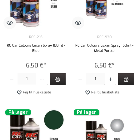
RCC-216
RCC-930
RC Car Colours Lexan Spray 150ml -
RC Car Colours Lexan Spray 150ml -
Blue
Metal Purple
6,50 €*
6,50 €*
Produktmængde: Indtast det ønskede beløb, eller brug knapperne til at øge eller formindsk
Produktmængde: Indtast det ønskede beløb, e
Føj til huskeliste
Føj til huskeliste
På lager
På lager