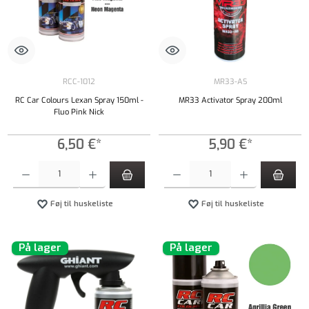
RCC-1012
MR33-AS
RC Car Colours Lexan Spray 150ml -
MR33 Activator Spray 200ml
Fluo Pink Nick
6,50 €*
5,90 €*
Produktmængde: Indtast det ønskede beløb, eller brug knapperne til at øge eller formindsk
Produktmængde: Indtast det ønskede beløb, e
Føj til huskeliste
Føj til huskeliste
På lager
På lager