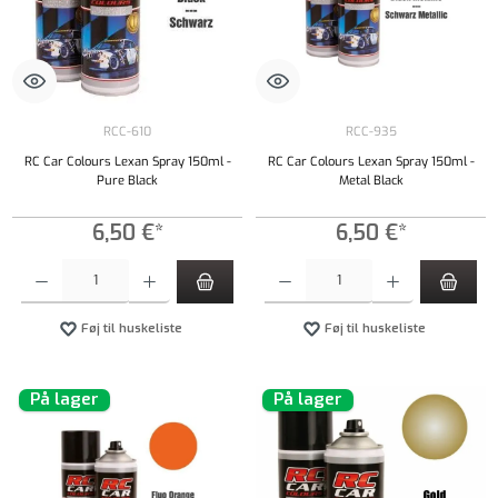
RCC-610
RCC-935
RC Car Colours Lexan Spray 150ml -
RC Car Colours Lexan Spray 150ml -
Pure Black
Metal Black
6,50 €*
6,50 €*
Produktmængde: Indtast det ønskede beløb, eller brug knapperne til at øge eller formindsk
Produktmængde: Indtast det ønskede beløb, e
Føj til huskeliste
Føj til huskeliste
På lager
På lager