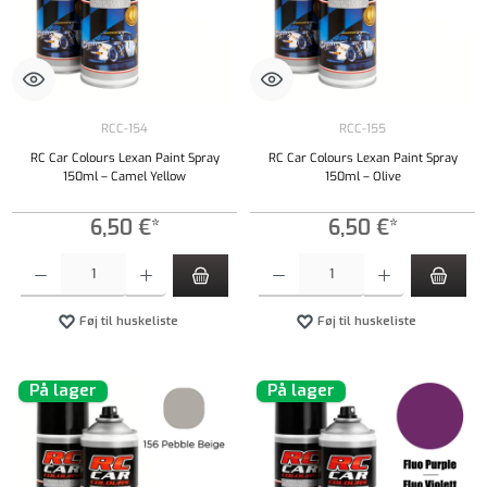
RCC-154
RCC-155
RC Car Colours Lexan Paint Spray
RC Car Colours Lexan Paint Spray
150ml – Camel Yellow
150ml – Olive
6,50 €*
6,50 €*
Produktmængde: Indtast det ønskede beløb, eller brug knapperne til at øge eller formindsk
Produktmængde: Indtast det ønskede beløb, e
Føj til huskeliste
Føj til huskeliste
På lager
På lager