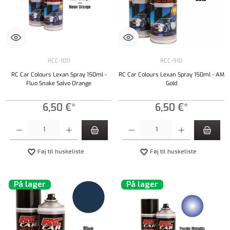
RCC-1011
RCC-910
RC Car Colours Lexan Spray 150ml -
RC Car Colours Lexan Spray 150ml - AM
Fluo Snake Salvo Orange
Gold
6,50 €*
6,50 €*
Produktmængde: Indtast det ønskede beløb, eller brug knapperne til at øge eller formindsk
Produktmængde: Indtast det ønskede beløb, e
Føj til huskeliste
Føj til huskeliste
På lager
På lager