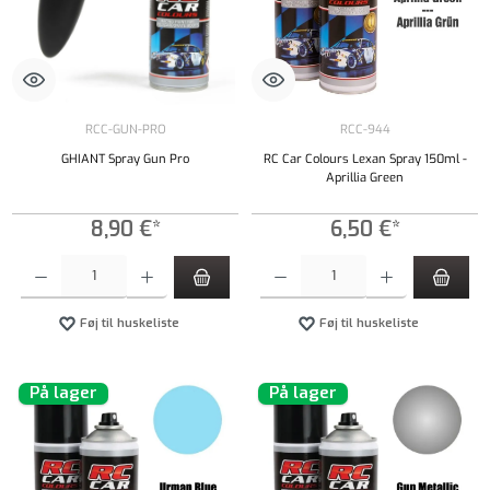
RCC-GUN-PRO
RCC-944
GHIANT Spray Gun Pro
RC Car Colours Lexan Spray 150ml -
Aprillia Green
8,90 €*
6,50 €*
Produktmængde: Indtast det ønskede beløb, eller brug knapperne til at øge eller formindsk
Produktmængde: Indtast det ønskede beløb, e
Føj til huskeliste
Føj til huskeliste
På lager
På lager