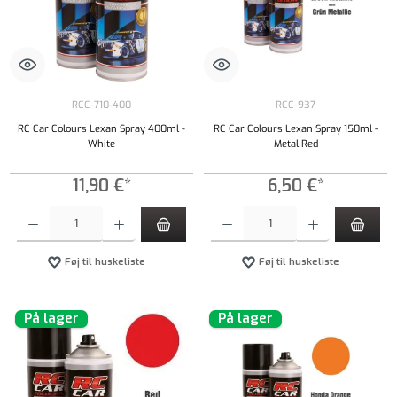
RCC-710-400
RCC-937
RC Car Colours Lexan Spray 400ml -
RC Car Colours Lexan Spray 150ml -
White
Metal Red
11,90 €*
6,50 €*
Produktmængde: Indtast det ønskede beløb, eller brug knapperne til at øge eller formindsk
Produktmængde: Indtast det ønskede beløb, e
Føj til huskeliste
Føj til huskeliste
På lager
På lager