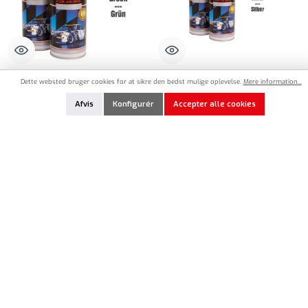
RCC-312
RCC-933
Dette websted bruger cookies for at sikre den bedst mulige oplevelse.
Mere information...
RC Car Colours Lexan Spray 150ml -
RC Car Colours Lexan Spray 150ml -
Afvis
Konfigurér
Accepter alle cookies
British Racing Green
Metal Silver
6,50 €*
6,50 €*
Produktmængde: Indtast det ønskede beløb, eller brug knapperne til at øge eller formindsk
Produktmængde: Indtast det ønskede beløb, e
Føj til huskeliste
Føj til huskeliste
På lager
På lager