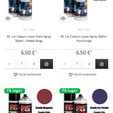
RCC-156
RCC-1013
RC Car Colours Lexan Paint Spray
RC Car Colours Lexan Spray 150ml -
150ml – Pebble Beige
Fluo Purple
6,50 €*
6,50 €*
Produktmængde: Indtast det ønskede beløb, eller brug knapperne til at øge eller formindsk
Produktmængde: Indtast det ønskede beløb, e
Føj til huskeliste
Føj til huskeliste
På lager
På lager