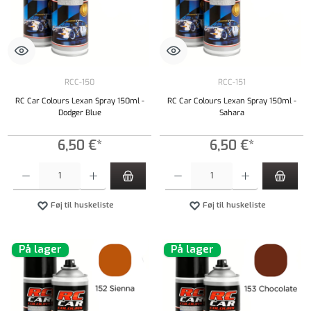
RCC-150
RCC-151
RC Car Colours Lexan Spray 150ml -
RC Car Colours Lexan Spray 150ml -
Dodger Blue
Sahara
6,50 €*
6,50 €*
Produktmængde: Indtast det ønskede beløb, eller brug knapperne til at øge eller formindsk
Produktmængde: Indtast det ønskede beløb, e
Føj til huskeliste
Føj til huskeliste
På lager
På lager