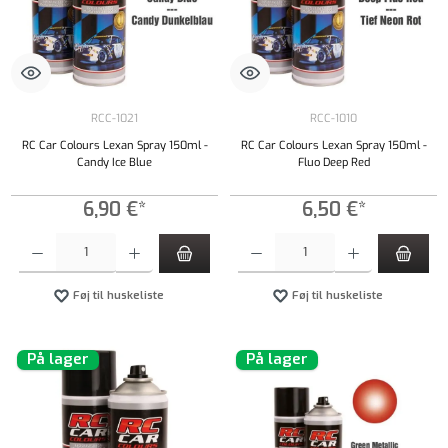
RCC-1021
RCC-1010
RC Car Colours Lexan Spray 150ml -
RC Car Colours Lexan Spray 150ml -
Candy Ice Blue
Fluo Deep Red
6,90 €*
6,50 €*
Produktmængde: Indtast det ønskede beløb, eller brug knapperne til at øge eller formindsk
Produktmængde: Indtast det ønskede beløb, e
Føj til huskeliste
Føj til huskeliste
På lager
På lager