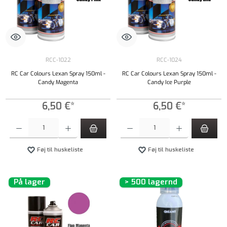
RCC-1022
RCC-1024
RC Car Colours Lexan Spray 150ml -
RC Car Colours Lexan Spray 150ml -
Candy Magenta
Candy Ice Purple
6,50 €*
6,50 €*
Produktmængde: Indtast det ønskede beløb, eller brug knapperne til at øge eller formindsk
Produktmængde: Indtast det ønskede beløb, e
Føj til huskeliste
Føj til huskeliste
På lager
> 500 lagernd