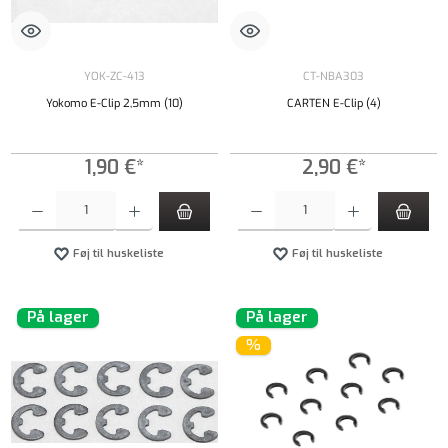
YOK-ZC-413
CT-NBA303
Yokomo E-Clip 2,5mm (10)
CARTEN E-Clip (4)
1,90 €*
2,90 €*
Produktmængde: Indtast det ønskede beløb, eller brug knapperne til at øge eller formindsk
Produktmængde: Indtast det ønskede beløb, e
Føj til huskeliste
Føj til huskeliste
På lager
På lager
%