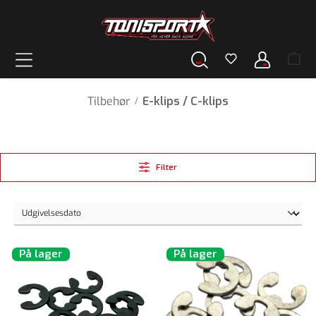
vedindhold
Tilbehør
E-klips / C-klips
/
Filter
På lager
På lager