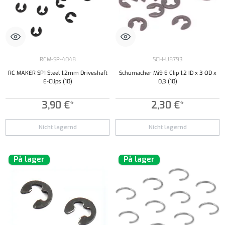
RCM-SP-4048
SCH-U8793
RC MAKER SP1 Steel 1,2mm Driveshaft
Schumacher Mi9 E Clip 1,2 ID x 3 OD x
E-Clips (10)
0,3 (10)
3,90 €*
2,30 €*
Nicht lagernd
Nicht lagernd
På lager
På lager