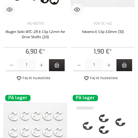
MU-B0770
YOK-ZC-412
Mugen Seiki MTC-2R E-Clip 1,2mm for
Yokomo E-Clip 3,0mm (10)
Drive Shafts (20)
6,90 €*
1,90 €*
Produktmængde: Indtast det ønskede beløb, eller brug knapperne til at øge eller formindsk
Produktmængde: Indtast det ønskede beløb, e
Føj til huskeliste
Føj til huskeliste
På lager
På lager