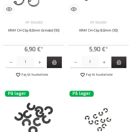
XR-966080
XR-966081
XRAY CH-Clip 8,0mm Grinded (10)
XRAY CH-Clip 8,0mm (10)
6,90 €*
5,90 €*
Produktmængde: Indtast det ønskede beløb, eller brug knapperne til at øge eller formindsk
Produktmængde: Indtast det ønskede beløb, e
Føj til huskeliste
Føj til huskeliste
På lager
På lager