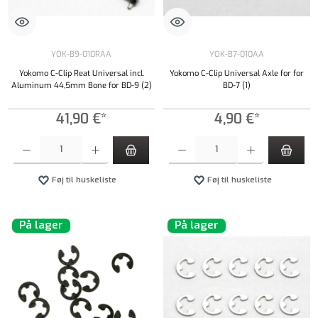
YOK-B9-010RAA
YOK-B7-010AA
Yokomo C-Clip Reat Universal incl.
Yokomo C-Clip Universal Axle for for
Aluminum 44,5mm Bone for BD-9 (2)
BD-7 (1)
41,90 €*
4,90 €*
Produktmængde: Indtast det ønskede beløb, eller brug knapperne til at øge eller formindsk
Produktmængde: Indtast det ønskede beløb, e
Føj til huskeliste
Føj til huskeliste
På lager
På lager