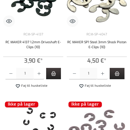
RCM-SP-4137
RCM-SP-4047
RC MAKER 4137 1.2mm Driveshaft E-
RC MAKER SP1 Steel 3mm Shock Piston
Clips (10)
E-Clips (10)
3,90 €*
4,50 €*
Produktmængde: Indtast det ønskede beløb, eller brug knapperne til at øge eller formindsk
Produktmængde: Indtast det ønskede beløb, e
Føj til huskeliste
Føj til huskeliste
Ikke på lager
Ikke på lager