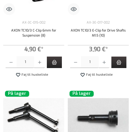
AX-3C-015-002
AX-3E-017-002
AXON TC10/3 C-Clip 6mm for
AXON TC10/3 E-Clip for Drive Shafts
Suspension (8)
M1.5 (10)
4,90 €*
3,90 €*
Produktmængde: Indtast det ønskede beløb, eller brug knapperne til at øge eller formindsk
Produktmængde: Indtast det ønskede beløb, e
Føj til huskeliste
Føj til huskeliste
På lager
På lager