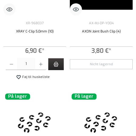
XR-968037
AX-MJ-DP-Y004
XRAY C-Clip 5,0mm (10)
AXON Joint Bush Clip (4)
6,90 €*
3,80 €*
Produktmængde: Indtast det ønskede beløb, eller brug knapperne til at øge eller formindsk
Nicht lagernd
Føj til huskeliste
På lager
På lager