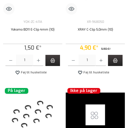
YOK-ZC-411A
XR-968050
Yokomo BD11 E-Clip 4mm (10)
XRAY C-Clip 5,0mm (10)
1,50 €*
4,90 €*
5,90 €*
Produktmængde: Indtast det ønskede beløb, eller brug knapperne til at øge eller formindsk
Produktmængde: Indtast det ønskede beløb, e
Føj til huskeliste
Føj til huskeliste
På lager
Ikke på lager