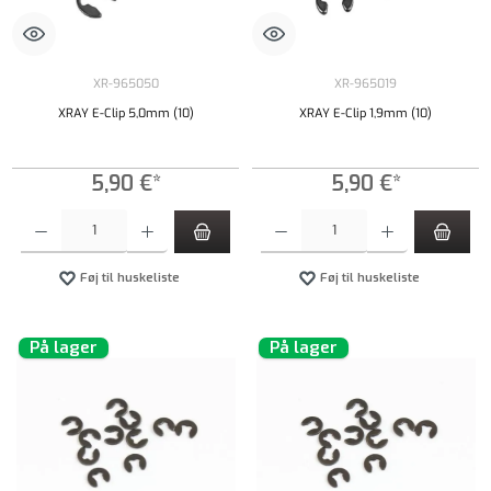
XR-965050
XR-965019
XRAY E-Clip 5,0mm (10)
XRAY E-Clip 1,9mm (10)
5,90 €*
5,90 €*
Produktmængde: Indtast det ønskede beløb, eller brug knapperne til at øge eller formindsk
Produktmængde: Indtast det ønskede beløb, e
Føj til huskeliste
Føj til huskeliste
På lager
På lager