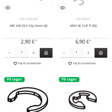
ARC-R105505
XR-968071
ARC A10-25 E-Clip 1,2mm (6)
XRAY 0C-CLIP 7,1 (10)
2,90 €*
6,90 €*
Produktmængde: Indtast det ønskede beløb, eller brug knapperne til at øge eller formindsk
Produktmængde: Indtast det ønskede beløb, e
Føj til huskeliste
Føj til huskeliste
På lager
På lager