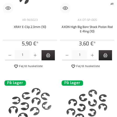
XR-965023
AX-DT-SP-005
XRAY E-Clip 2,3mm (10)
AXON High Big Bore Shock Piston Rod
E-Ring (10)
5,90 €*
3,60 €*
Produktmængde: Indtast det ønskede beløb, eller brug knapperne til at øge eller formindsk
Produktmængde: Indtast det ønskede beløb, e
Føj til huskeliste
Føj til huskeliste
På lager
På lager