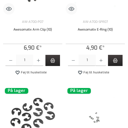
AW-A700-P07
AW-A700-SPR07
Awesomatix Arm Clip (10)
Awesomatix E-Ring (10)
6,90 €*
4,90 €*
Produktmængde: Indtast det ønskede beløb, eller brug knapperne til at øge eller formindsk
Produktmængde: Indtast det ønskede beløb, e
Føj til huskeliste
Føj til huskeliste
På lager
På lager