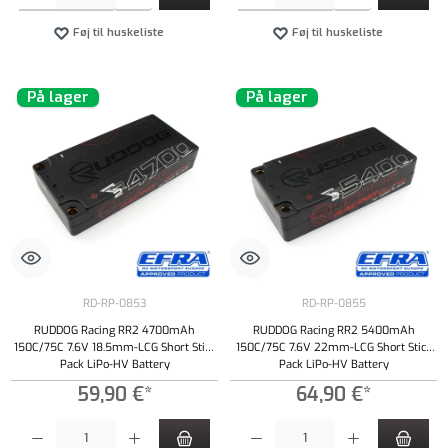
Føj til huskeliste
Føj til huskeliste
På lager
På lager
RD-RP-0853
RD-RP-0855
RUDDOG Racing RR2 4700mAh
RUDDOG Racing RR2 5400mAh
150C/75C 7.6V 18.5mm-LCG Short Stick
150C/75C 7.6V 22mm-LCG Short Stick
Pack LiPo-HV Battery
Pack LiPo-HV Battery
59,90 €*
64,90 €*
Produktmængde: Indtast det ønskede beløb, eller brug knapperne til at øge eller formindsk
Produktmængde: Indtast det ønskede beløb, e