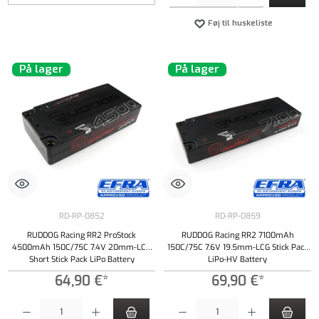
Føj til huskeliste
På lager
På lager
RD-RP-0852
RD-RP-0859
RUDDOG Racing RR2 ProStock
RUDDOG Racing RR2 7100mAh
4500mAh 150C/75C 7.4V 20mm-LCG
150C/75C 7.6V 19.5mm-LCG Stick Pack
Short Stick Pack LiPo Battery
LiPo-HV Battery
64,90 €*
69,90 €*
Produktmængde: Indtast det ønskede beløb, eller brug knapperne til at øge eller formindsk
Produktmængde: Indtast det ønskede beløb, e