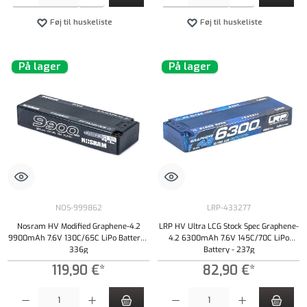
Føj til huskeliste
Føj til huskeliste
På lager
På lager
NOS-999862
LRP-433277
Nosram HV Modified Graphene-4.2
LRP HV Ultra LCG Stock Spec Graphene-
9900mAh 7.6V 130C/65C LiPo Battery -
4.2 6300mAh 7.6V 145C/70C LiPo
336g
Battery - 237g
119,90 €*
82,90 €*
Produktmængde: Indtast det ønskede beløb, eller brug knapperne til at øge eller formindsk
Produktmængde: Indtast det ønskede beløb, e