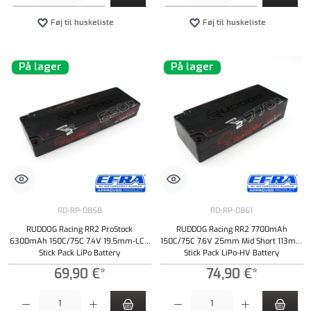
Føj til huskeliste
Føj til huskeliste
På lager
På lager
RD-RP-0858
RD-RP-0861
RUDDOG Racing RR2 ProStock
RUDDOG Racing RR2 7700mAh
6300mAh 150C/75C 7.4V 19.5mm-LCG
150C/75C 7.6V 25mm Mid Short 113mm
Stick Pack LiPo Battery
Stick Pack LiPo-HV Battery
69,90 €*
74,90 €*
Produktmængde: Indtast det ønskede beløb, eller brug knapperne til at øge eller formindsk
Produktmængde: Indtast det ønskede beløb, e