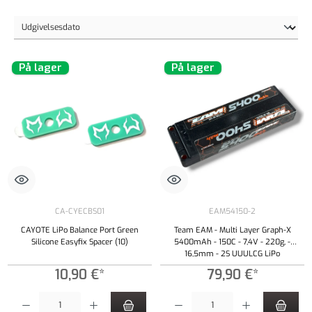
På lager
På lager
CA-CYECBS01
EAM54150-2
CAYOTE LiPo Balance Port Green
Team EAM - Multi Layer Graph-X
Silicone Easyfix Spacer (10)
5400mAh - 150C - 7,4V - 220g, -
16,5mm - 2S UUULCG LiPo
10,90 €*
79,90 €*
Produktmængde: Indtast det ønskede beløb, eller brug knapperne til at øge eller formindsk
Produktmængde: Indtast det ønskede beløb, e