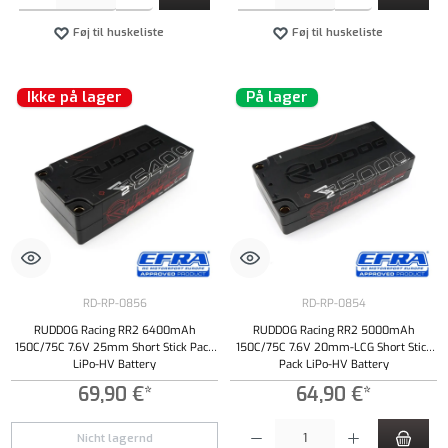
Føj til huskeliste
Føj til huskeliste
Ikke på lager
På lager
RD-RP-0856
RD-RP-0854
RUDDOG Racing RR2 6400mAh
RUDDOG Racing RR2 5000mAh
150C/75C 7.6V 25mm Short Stick Pack
150C/75C 7.6V 20mm-LCG Short Stick
LiPo-HV Battery
Pack LiPo-HV Battery
69,90 €*
64,90 €*
Produktmængde: Indtast det ønskede beløb, e
Nicht lagernd