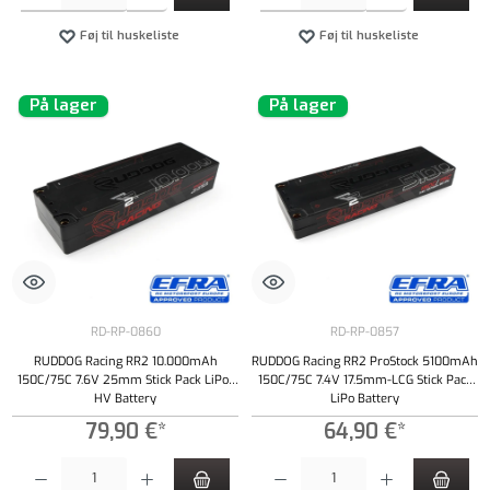
Føj til huskeliste
Føj til huskeliste
På lager
På lager
RD-RP-0860
RD-RP-0857
RUDDOG Racing RR2 10.000mAh
RUDDOG Racing RR2 ProStock 5100mAh
150C/75C 7.6V 25mm Stick Pack LiPo-
150C/75C 7.4V 17.5mm-LCG Stick Pack
HV Battery
LiPo Battery
79,90 €*
64,90 €*
Produktmængde: Indtast det ønskede beløb, eller brug knapperne til at øge eller formindsk
Produktmængde: Indtast det ønskede beløb, e