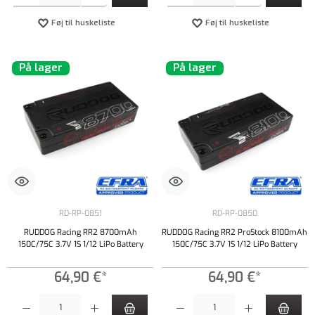
Føj til huskeliste
Føj til huskeliste
På lager
På lager
RD-RP-0851
RD-RP-0850
RUDDOG Racing RR2 8700mAh
RUDDOG Racing RR2 ProStock 8100mAh
150C/75C 3.7V 1S 1/12 LiPo Battery
150C/75C 3.7V 1S 1/12 LiPo Battery
64,90 €*
64,90 €*
Produktmængde: Indtast det ønskede beløb, eller brug knapperne til at øge eller formindsk
Produktmængde: Indtast det ønskede beløb, e