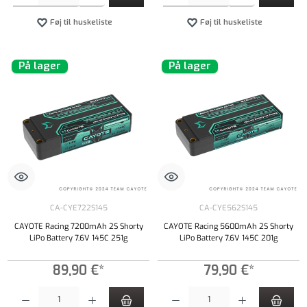
Føj til huskeliste
Føj til huskeliste
På lager
På lager
CA-CYE722S145
CA-CYE562S145
CAYOTE Racing 7200mAh 2S Shorty
CAYOTE Racing 5600mAh 2S Shorty
LiPo Battery 7,6V 145C 251g
LiPo Battery 7,6V 145C 201g
89,90 €*
79,90 €*
Produktmængde: Indtast det ønskede beløb, eller brug knapperne til at øge eller formindsk
Produktmængde: Indtast det ønskede beløb, e