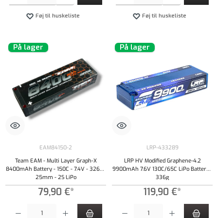
Føj til huskeliste
Føj til huskeliste
På lager
På lager
EAM84150-2
LRP-433289
Team EAM - Multi Layer Graph-X
LRP HV Modified Graphene-4.2
8400mAh Battery - 150C - 7.4V - 326g -
9900mAh 7.6V 130C/65C LiPo Battery -
25mm - 2S LiPo
336g
79,90 €*
119,90 €*
Produktmængde: Indtast det ønskede beløb, eller brug knapperne til at øge eller formindsk
Produktmængde: Indtast det ønskede beløb, e