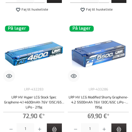
Føj til huskeliste
Føj til huskeliste
På lager
På lager
LRP-432283
LRP-433286
LRP HV Hyper LCG Stock Spec
LRP HV LCG Modified Shorty Graphene-
Graphene-4.1 4600mAh 7.6V 135C/65C
4.2 5500mAh 7.6V 130C/65C LiPo -
LiPo - 219g
195g
72,90 €*
69,90 €*
Produktmængde: Indtast det ønskede beløb, eller brug knapperne til at øge eller formindsk
Produktmængde: Indtast det ønskede beløb, e