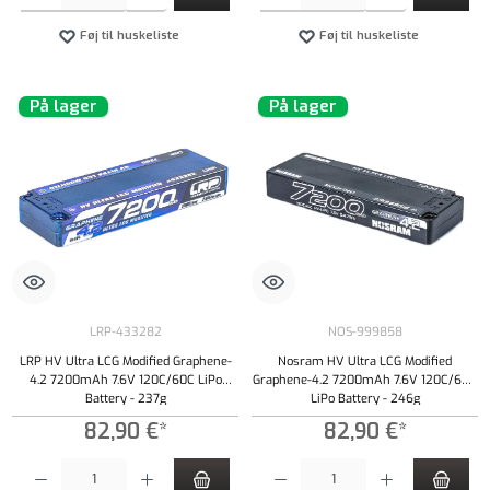
Føj til huskeliste
Føj til huskeliste
På lager
På lager
LRP-433282
NOS-999858
LRP HV Ultra LCG Modified Graphene-
Nosram HV Ultra LCG Modified
4.2 7200mAh 7.6V 120C/60C LiPo
Graphene-4.2 7200mAh 7.6V 120C/60C
Battery - 237g
LiPo Battery - 246g
82,90 €*
82,90 €*
Produktmængde: Indtast det ønskede beløb, eller brug knapperne til at øge eller formindsk
Produktmængde: Indtast det ønskede beløb, e