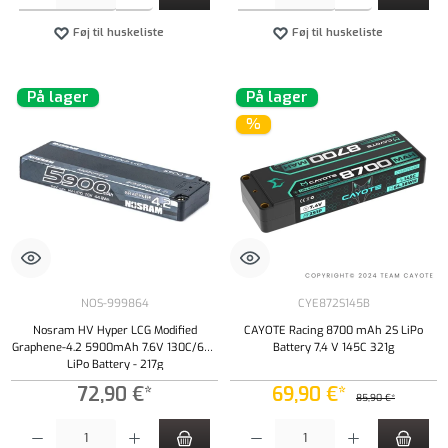
Føj til huskeliste
Føj til huskeliste
På lager
På lager
%
NOS-999864
CYE872S145B
Nosram HV Hyper LCG Modified
CAYOTE Racing 8700 mAh 2S LiPo
Graphene-4.2 5900mAh 7.6V 130C/65C
Battery 7,4 V 145C 321g
LiPo Battery - 217g
72,90 €*
69,90 €*
85,90 €*
Produktmængde: Indtast det ønskede beløb, eller brug knapperne til at øge eller formindsk
Produktmængde: Indtast det ønskede beløb, e