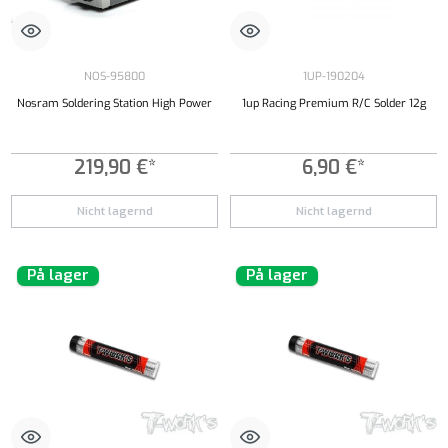
NOS-95800
1UP-190204
Nosram Soldering Station High Power
1up Racing Premium R/C Solder 12g
219,90 €*
6,90 €*
Nicht lagernd
Nicht lagernd
På lager
På lager