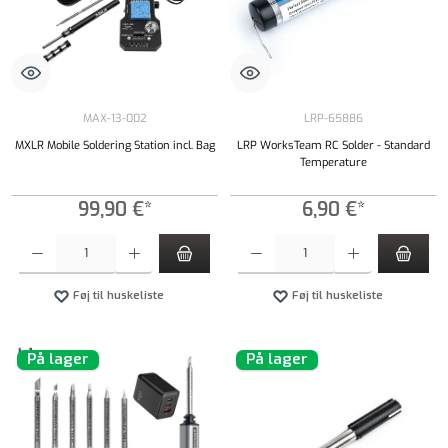
MAX-13-002
LRP-65886
MXLR Mobile Soldering Station incl. Bag
LRP WorksTeam RC Solder - Standard
Temperature
99,90 €*
6,90 €*
Produktmængde: Indtast det ønskede beløb, eller brug knapperne til at øge eller formindsk
Produktmængde: Indtast det ønskede beløb, e
Føj til huskeliste
Føj til huskeliste
På lager
På lager