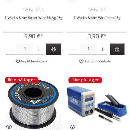
TW-EA-039-S
TW-EA-039
T-Work´s Silver Solder Wire 3%Ag. 15g
T-Work´s Solder Wire 1mm, 15g
5,90 €*
3,90 €*
Produktmængde: Indtast det ønskede beløb, eller brug knapperne til at øge eller formindsk
Produktmængde: Indtast det ønskede beløb, e
Føj til huskeliste
Føj til huskeliste
Ikke på lager
Ikke på lager