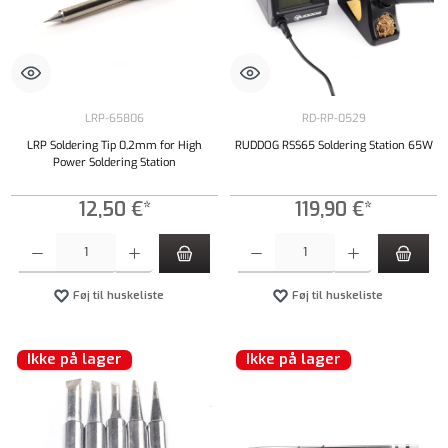
LRP-65806
RD-RP-0529
LRP Soldering Tip 0,2mm for High
RUDDOG RSS65 Soldering Station 65W
Power Soldering Station
12,50 €*
119,90 €*
Produktmængde: Indtast det ønskede beløb, eller brug knapperne til at øge eller formindsk
Produktmængde: Indtast det ønskede beløb, e
Føj til huskeliste
Føj til huskeliste
Ikke på lager
Ikke på lager