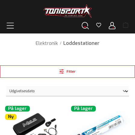
vedindhold
Elektronik
Loddestationer
/
Filter
På lager
På lager
Ny