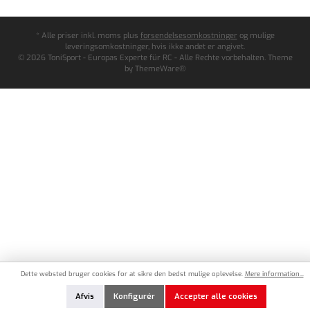
* Alle priser inkl. moms plus
forsendelsesomkostninger
og mulige
leveringsomkostninger, hvis ikke andet er angivet.
© 2026 ToniSport - Europas Experte für RC - Alle Rechte vorbehalten. Theme
by
ThemeWare®
Dette websted bruger cookies for at sikre den bedst mulige oplevelse.
Mere information...
Afvis
Konfigurér
Accepter alle cookies