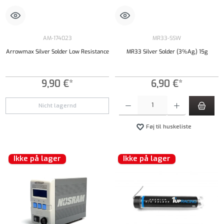
AM-174023
MR33-SSW
Arrowmax Silver Solder Low Resistance
MR33 Silver Solder (3%Ag.) 15g
9,90 €*
6,90 €*
Produktmængde: Indtast det ønskede beløb, e
Nicht lagernd
Føj til huskeliste
Ikke på lager
Ikke på lager