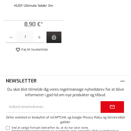
HUDY Ultimate Solder 3m
8,90 €*
Produktmængde: Indtast det ønskede beløb, eller brug knapperne til at øge eller formindsk
Føj til huskeliste
NEWSLETTER
Du skal blot tilmelde dig vores regelmæssige nyhedsbrev for at blive
informeret i god tid om nye produkter og tilbud.
Email
adresse*
Dette websted er beskyttet af reCAPTCHA, og Google
Privacy Policy
og
Servicevilkår
gælder.
Ved at vælge fortsæt bekræfter du, at du har læst vores
databeskyttelsesoplysninger
og accepteret vores
generelle vilkår og betingelser
.