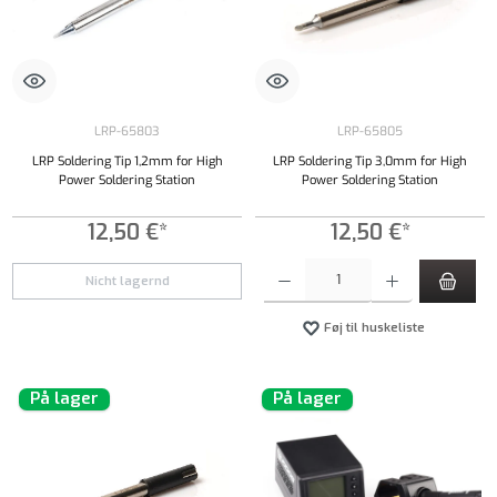
LRP-65803
LRP-65805
LRP Soldering Tip 1,2mm for High
LRP Soldering Tip 3,0mm for High
Power Soldering Station
Power Soldering Station
12,50 €*
12,50 €*
Produktmængde: Indtast det ønskede beløb, e
Nicht lagernd
Føj til huskeliste
På lager
På lager