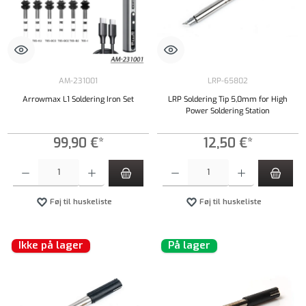
AM-231001
LRP-65802
Arrowmax L1 Soldering Iron Set
LRP Soldering Tip 5,0mm for High
Power Soldering Station
99,90 €*
12,50 €*
Produktmængde: Indtast det ønskede beløb, eller brug knapperne til at øge eller formindsk
Produktmængde: Indtast det ønskede beløb, e
Føj til huskeliste
Føj til huskeliste
Ikke på lager
På lager