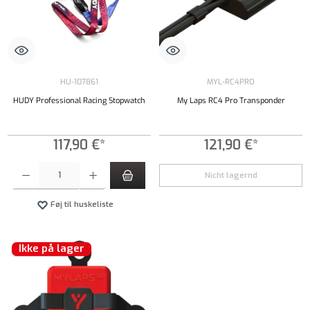
HU-107861
MYL-RC4PRO
HUDY Professional Racing Stopwatch
My Laps RC4 Pro Transponder
117,90 €*
121,90 €*
Produktmængde: Indtast det ønskede beløb, eller brug knapperne til at øge eller formindsk
Nicht lagernd
Føj til huskeliste
Ikke på lager