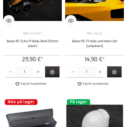
BRC-ECHOF1
BRC-HALO
Boost RC Echo F1 Body Shell 0,7mm
Boost RC F1 Halo und Helm Set
(clear)
(unlackiert)
29,90 €*
14,90 €*
Produktmængde: Indtast det ønskede beløb, eller brug knapperne til at øge eller formindsk
Produktmængde: Indtast det ønskede beløb, e
Føj til huskeliste
Føj til huskeliste
Ikke på lager
På lager