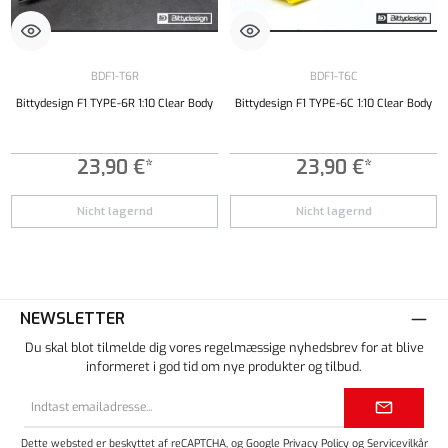
BDF1-T6R
BDF1-T6C
Bittydesign F1 TYPE-6R 1:10 Clear Body
Bittydesign F1 TYPE-6C 1:10 Clear Body
23,90 €*
23,90 €*
Nicht lagernd
Nicht lagernd
NEWSLETTER
Du skal blot tilmelde dig vores regelmæssige nyhedsbrev for at blive
informeret i god tid om nye produkter og tilbud.
Email
adresse*
Dette websted er beskyttet af reCAPTCHA, og Google
Privacy Policy
og
Servicevilkår