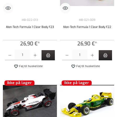
MB-022-013
MB-021-009
Mon-Tech Formula 1 Clear Body F23
Mon-Tech Formula 1 Clear Body F22
26,90 €*
26,90 €*
Produktmængde: Indtast det ønskede beløb, eller brug knapperne til at øge eller formindsk
Produktmængde: Indtast det ønskede beløb, e
Føj til huskeliste
Føj til huskeliste
Ikke på lager
Ikke på lager