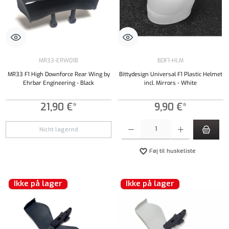
MR33-ERW01B
BDF1-HLM
MR33 F1 High Downforce Rear Wing by
Bittydesign Universal F1 Plastic Helmet
Ehrbar Engineering - Black
incl. Mirrors - White
21,90 €*
9,90 €*
Produktmængde: Indtast det ønskede beløb, e
Nicht lagernd
Føj til huskeliste
Ikke på lager
Ikke på lager