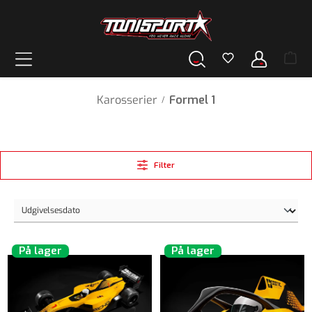
vedindhold
Karosserier
Formel 1
/
Filter
På lager
På lager