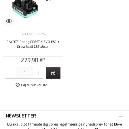
CA-CESTXEVO75T
CAYOTE Racing CREST X EVO ESC +
Crest Modi 7.5T Motor
279,90 €*
Produktmængde: Indtast det ønskede beløb, eller brug knapperne til at øge eller formindsk
Føj til huskeliste
NEWSLETTER
Du skal blot tilmelde dig vores regelmæssige nyhedsbrev for at blive