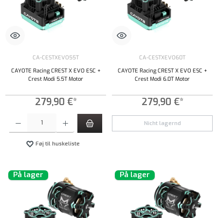
CA-CESTXEVO55T
CA-CESTXEVO60T
CAYOTE Racing CREST X EVO ESC +
CAYOTE Racing CREST X EVO ESC +
Crest Modi 5.5T Motor
Crest Modi 6.0T Motor
279,90 €*
279,90 €*
Produktmængde: Indtast det ønskede beløb, eller brug knapperne til at øge eller formindsk
Nicht lagernd
Føj til huskeliste
På lager
På lager