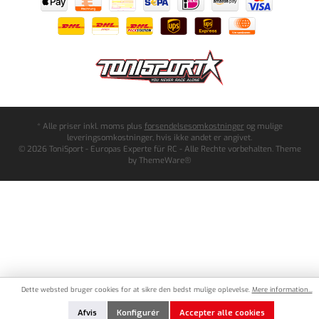
* Alle priser inkl. moms plus
forsendelsesomkostninger
og mulige
leveringsomkostninger, hvis ikke andet er angivet.
© 2026 ToniSport - Europas Experte für RC - Alle Rechte vorbehalten. Theme
by
ThemeWare®
Dette websted bruger cookies for at sikre den bedst mulige oplevelse.
Mere information...
Afvis
Konfigurér
Accepter alle cookies