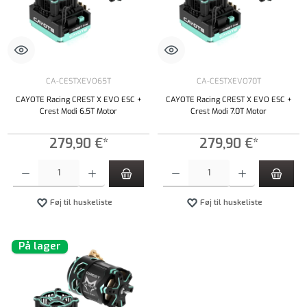
CA-CESTXEVO65T
CA-CESTXEVO70T
CAYOTE Racing CREST X EVO ESC +
CAYOTE Racing CREST X EVO ESC +
Crest Modi 6.5T Motor
Crest Modi 7.0T Motor
279,90 €*
279,90 €*
Produktmængde: Indtast det ønskede beløb, eller brug knapperne til at øge eller formindsk
Produktmængde: Indtast det ønskede beløb, e
Føj til huskeliste
Føj til huskeliste
På lager