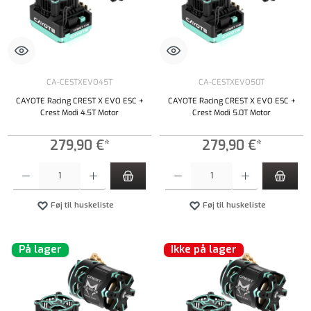
CA-CESTXEVO45T
CA-CESTXEVO50T
CAYOTE Racing CREST X EVO ESC +
CAYOTE Racing CREST X EVO ESC +
Crest Modi 4.5T Motor
Crest Modi 5.0T Motor
279,90 €*
279,90 €*
Produktmængde: Indtast det ønskede beløb, eller brug knapperne til at øge eller formindsk
Produktmængde: Indtast det ønskede beløb, e
Føj til huskeliste
Føj til huskeliste
På lager
Ikke på lager