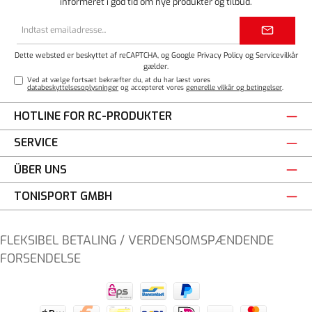
informeret i god tid om nye produkter og tilbud.
Email
adresse*
Dette websted er beskyttet af reCAPTCHA, og Google
Privacy Policy
og
Servicevilkår
gælder.
Ved at vælge fortsæt bekræfter du, at du har læst vores
databeskyttelsesoplysninger
og accepteret vores
generelle vilkår og betingelser
.
HOTLINE FOR RC-PRODUKTER
SERVICE
ÜBER UNS
TONISPORT GMBH
FLEKSIBEL BETALING / VERDENSOMSPÆNDENDE
FORSENDELSE