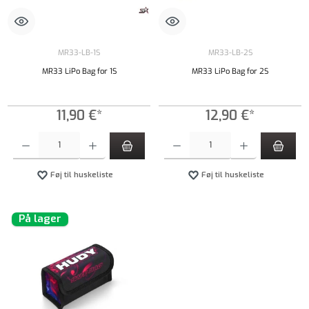
MR33-LB-1S
MR33-LB-2S
MR33 LiPo Bag for 1S
MR33 LiPo Bag for 2S
11,90 €*
12,90 €*
Produktmængde: Indtast det ønskede beløb, eller brug knapperne til at øge eller formindsk
Produktmængde: Indtast det ønskede beløb, e
Føj til huskeliste
Føj til huskeliste
På lager