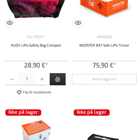
HU-199271
MD10002
HUDY LiPo Safety Bag Compact
MODSTER BAT Safe LiPo Tresor
28,90 €*
75,90 €*
Produktmængde: Indtast det ønskede beløb, eller brug knapperne til at øge eller formindsk
Nicht lagernd
Føj til huskeliste
Ikke på lager
Ikke på lager