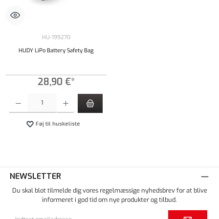
HU-199270
HUDY LiPo Battery Safety Bag
28,90 €*
Produktmængde: Indtast det ønskede beløb, eller brug knapperne til at øge eller formindsk
Føj til huskeliste
NEWSLETTER
Du skal blot tilmelde dig vores regelmæssige nyhedsbrev for at blive
informeret i god tid om nye produkter og tilbud.
Email