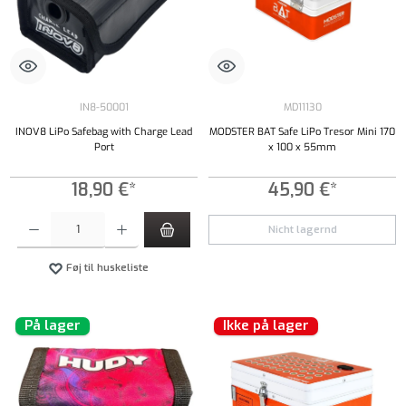
IN8-50001
MD11130
INOV8 LiPo Safebag with Charge Lead
MODSTER BAT Safe LiPo Tresor Mini 170
Port
x 100 x 55mm
18,90 €*
45,90 €*
Produktmængde: Indtast det ønskede beløb, eller brug knapperne til at øge eller formindsk
Nicht lagernd
Føj til huskeliste
På lager
Ikke på lager