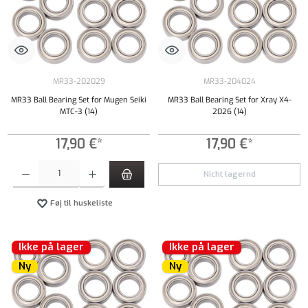
MR33-202029
MR33-204024
MR33 Ball Bearing Set for Mugen Seiki
MR33 Ball Bearing Set for Xray X4-
MTC-3 (14)
2026 (14)
17,90 €*
17,90 €*
Produktmængde: Indtast det ønskede beløb, eller brug knapperne til at øge eller formindsk
Nicht lagernd
Føj til huskeliste
Ikke på lager
Ikke på lager
Ny
Ny