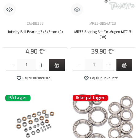
CM-BB383
MR33-BBS-MTC3
Infinity Ball Bearing 3x8x3mm (2)
MR33 Bearing Set für Mugen MTC-3
(38)
4,90 €*
39,90 €*
Produktmængde: Indtast det ønskede beløb, eller brug knapperne til at øge eller formindsk
Produktmængde: Indtast det ønskede beløb, e
Føj til huskeliste
Føj til huskeliste
På lager
Ikke på lager