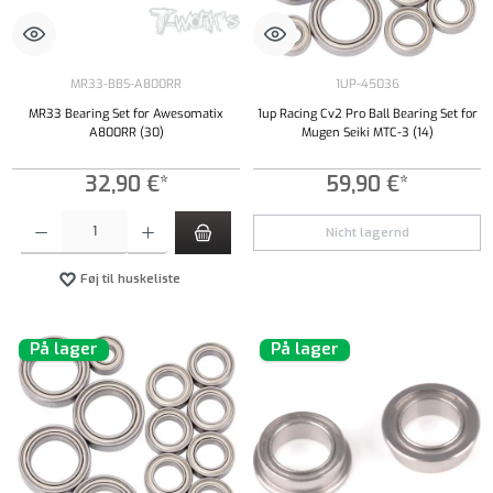
MR33-BBS-A800RR
1UP-45036
MR33 Bearing Set for Awesomatix
1up Racing Cv2 Pro Ball Bearing Set for
A800RR (30)
Mugen Seiki MTC-3 (14)
32,90 €*
59,90 €*
Produktmængde: Indtast det ønskede beløb, eller brug knapperne til at øge eller formindsk
Nicht lagernd
Føj til huskeliste
På lager
På lager