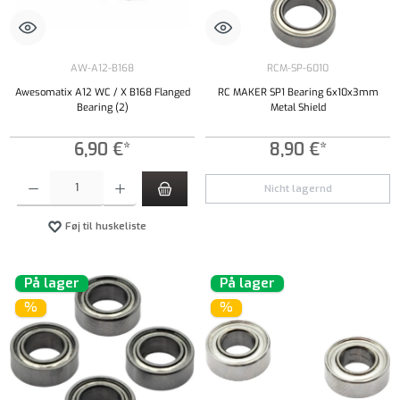
AW-A12-B168
RCM-SP-6010
Awesomatix A12 WC / X B168 Flanged
RC MAKER SP1 Bearing 6x10x3mm
Bearing (2)
Metal Shield
6,90 €*
8,90 €*
Produktmængde: Indtast det ønskede beløb, eller brug knapperne til at øge eller formindsk
Nicht lagernd
Føj til huskeliste
På lager
På lager
%
%