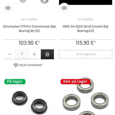
SCH-U9069
XR-309003
Schumacher FT9 Pro Transmission Ball
XRAY X4-2025 Set of Ceramic Ball
Bearing Set (12)
Bearings(12)
103,90 €*
115,90 €*
Produktmængde: Indtast det ønskede beløb, eller brug knapperne til at øge eller formindsk
Nicht lagernd
Føj til huskeliste
På lager
Ikke på lager