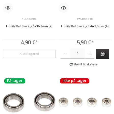
CM-BB6103
CM-BB3625
Infinity Ball Bearing 6x10x3mm (2)
Infinity Ball Bearing 3x6x2,5mm (4)
4,90 €*
5,90 €*
Produktmængde: Indtast det ønskede beløb, e
Nicht lagernd
Føj til huskeliste
På lager
Ikke på lager