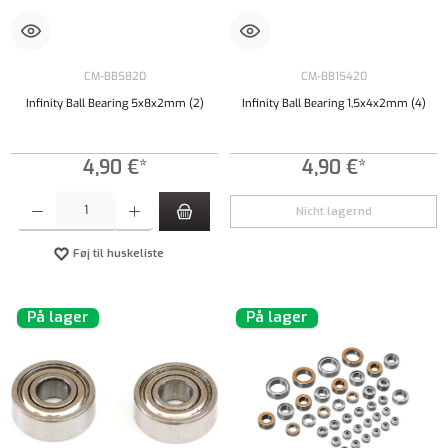
CM-BB5820
CM-BB15420
Infinity Ball Bearing 5x8x2mm (2)
Infinity Ball Bearing 1,5x4x2mm (4)
4,90 €*
4,90 €*
Produktmængde: Indtast det ønskede beløb, eller brug knapperne til at øge eller formindsk
Nicht lagernd
Føj til huskeliste
På lager
På lager