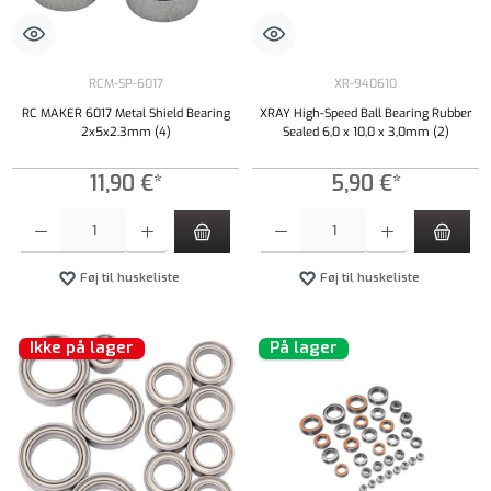
RCM-SP-6017
XR-940610
RC MAKER 6017 Metal Shield Bearing
XRAY High-Speed Ball Bearing Rubber
2x5x2.3mm (4)
Sealed 6,0 x 10,0 x 3,0mm (2)
11,90 €*
5,90 €*
Produktmængde: Indtast det ønskede beløb, eller brug knapperne til at øge eller formindsk
Produktmængde: Indtast det ønskede beløb, e
Føj til huskeliste
Føj til huskeliste
Ikke på lager
På lager