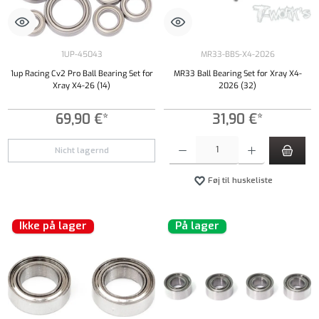
1UP-45043
MR33-BBS-X4-2026
1up Racing Cv2 Pro Ball Bearing Set for
MR33 Ball Bearing Set for Xray X4-
Xray X4-26 (14)
2026 (32)
69,90 €*
31,90 €*
Produktmængde: Indtast det ønskede beløb, e
Nicht lagernd
Føj til huskeliste
Ikke på lager
På lager