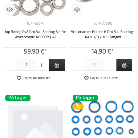
1UP-45074
SCH-U7690
1up Racing Cv2 Pro Ball Bearing Set for
Schumacher Eclipse 6 Pro Ball Bearings
Awesomatix A800RR (14)
1/4 x 3/8 x 1/8 Flanged
59,90 €*
14,90 €*
Produktmængde: Indtast det ønskede beløb, eller brug knapperne til at øge eller formindsk
Produktmængde: Indtast det ønskede beløb, e
Føj til huskeliste
Føj til huskeliste
På lager
På lager
%