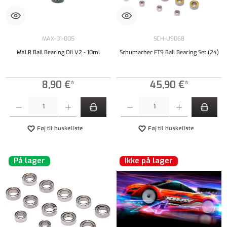
MAX-01-005
SCH-U9068
MXLR Ball Bearing Oil V2 - 10ml
Schumacher FT9 Ball Bearing Set (24)
8,90 €*
45,90 €*
Produktmængde: Indtast det ønskede beløb, eller brug knapperne til at øge eller formindsk
Produktmængde: Indtast det ønskede beløb, e
Føj til huskeliste
Føj til huskeliste
På lager
Ikke på lager