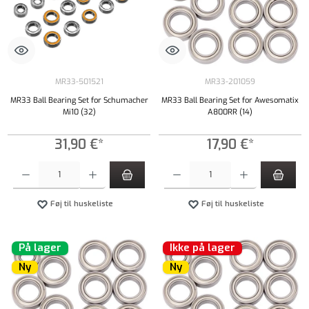
MR33-501521
MR33-201059
MR33 Ball Bearing Set for Schumacher
MR33 Ball Bearing Set for Awesomatix
Mi10 (32)
A800RR (14)
31,90 €*
17,90 €*
Produktmængde: Indtast det ønskede beløb, eller brug knapperne til at øge eller formindsk
Produktmængde: Indtast det ønskede beløb, e
Føj til huskeliste
Føj til huskeliste
På lager
Ikke på lager
Ny
Ny