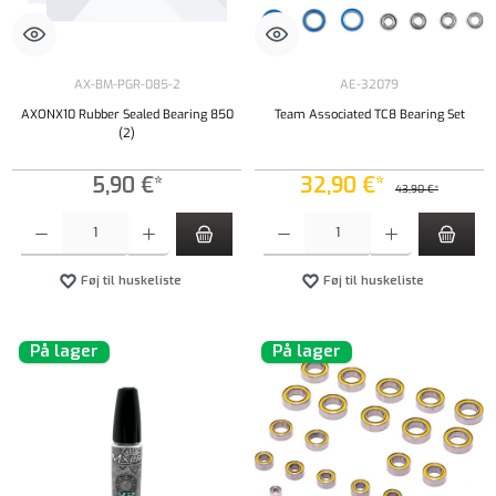
AX-BM-PGR-085-2
AE-32079
AXONX10 Rubber Sealed Bearing 850
Team Associated TC8 Bearing Set
(2)
5,90 €*
32,90 €*
43,90 €*
Produktmængde: Indtast det ønskede beløb, eller brug knapperne til at øge eller formindsk
Produktmængde: Indtast det ønskede beløb, e
Føj til huskeliste
Føj til huskeliste
På lager
På lager