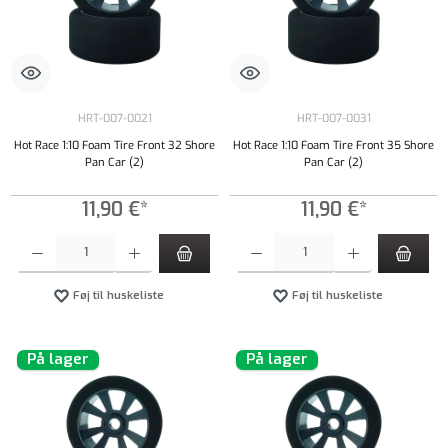
HRT-007-0021
HRT-007-0031
Hot Race 1:10 Foam Tire Front 32 Shore
Hot Race 1:10 Foam Tire Front 35 Shore
Pan Car (2)
Pan Car (2)
11,90 €*
11,90 €*
Produktmængde: Indtast det ønskede beløb, eller brug knapperne til at øge eller formindsk
Produktmængde: Indtast det ønskede beløb, e
Føj til huskeliste
Føj til huskeliste
På lager
På lager