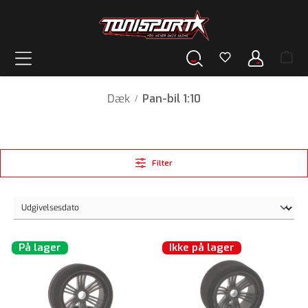
vedindhold
Dæk
Pan-bil 1:10
/
Filter
På lager
Ikke på lager