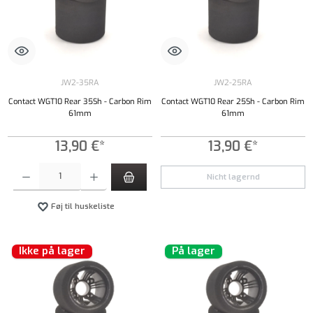
JW2-35RA
JW2-25RA
Contact WGT10 Rear 35Sh - Carbon Rim
Contact WGT10 Rear 25Sh - Carbon Rim
61mm
61mm
13,90 €*
13,90 €*
Produktmængde: Indtast det ønskede beløb, eller brug knapperne til at øge eller formindsk
Nicht lagernd
Føj til huskeliste
Ikke på lager
På lager