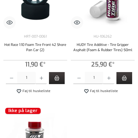
HRT-007-0061
HU-106262
Hot Race 1:10 Foam Tire Front 42 Shore
HUDY Tire Additive - Tire Gripper
Pan Car (2)
Asphalt (Foam & Rubber Tires) 50ml
11,90 €*
25,90 €*
Produktmængde: Indtast det ønskede beløb, eller brug knapperne til at øge eller formindsk
Produktmængde: Indtast det ønskede beløb, e
Føj til huskeliste
Føj til huskeliste
Ikke på lager