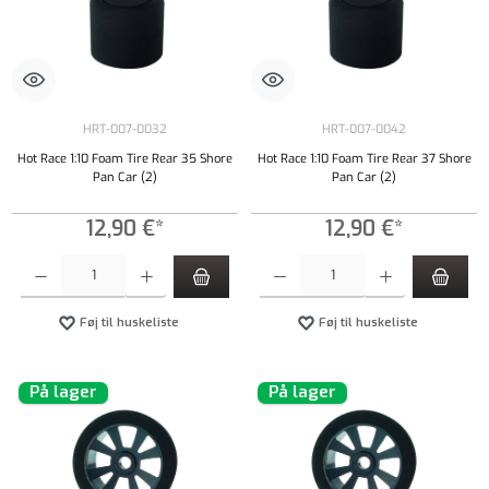
HRT-007-0032
HRT-007-0042
Hot Race 1:10 Foam Tire Rear 35 Shore
Hot Race 1:10 Foam Tire Rear 37 Shore
Pan Car (2)
Pan Car (2)
12,90 €*
12,90 €*
Produktmængde: Indtast det ønskede beløb, eller brug knapperne til at øge eller formindsk
Produktmængde: Indtast det ønskede beløb, e
Føj til huskeliste
Føj til huskeliste
På lager
På lager