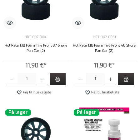
HRT-007-0041
HRT-007-0051
Hot Race 1:10 Foam Tire Front 37 Shore
Hot Race 1:10 Foam Tire Front 40 Shore
Pan Car (2)
Pan Car (2)
11,90 €*
11,90 €*
Produktmængde: Indtast det ønskede beløb, eller brug knapperne til at øge eller formindsk
Produktmængde: Indtast det ønskede beløb, e
Føj til huskeliste
Føj til huskeliste
På lager
På lager