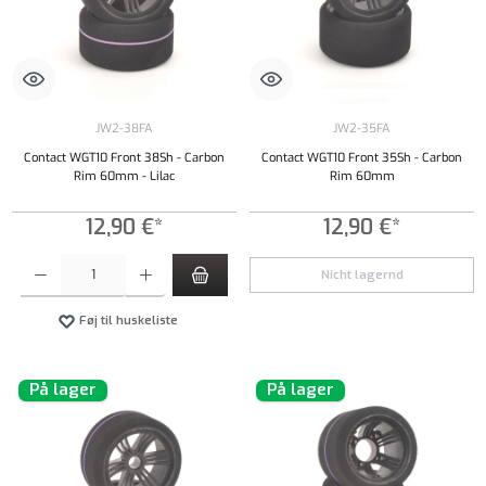
JW2-38FA
JW2-35FA
Contact WGT10 Front 38Sh - Carbon
Contact WGT10 Front 35Sh - Carbon
Rim 60mm - Lilac
Rim 60mm
12,90 €*
12,90 €*
Produktmængde: Indtast det ønskede beløb, eller brug knapperne til at øge eller formindsk
Nicht lagernd
Føj til huskeliste
På lager
På lager