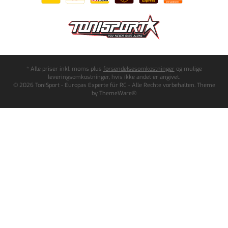
* Alle priser inkl. moms plus
forsendelsesomkostninger
og mulige
leveringsomkostninger, hvis ikke andet er angivet.
© 2026 ToniSport - Europas Experte für RC - Alle Rechte vorbehalten. Theme
by
ThemeWare®