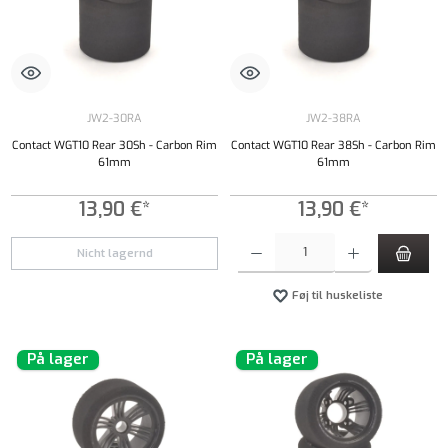
JW2-30RA
JW2-38RA
Contact WGT10 Rear 30Sh - Carbon Rim
Contact WGT10 Rear 38Sh - Carbon Rim
61mm
61mm
13,90 €*
13,90 €*
Produktmængde: Indtast det ønskede beløb, e
Nicht lagernd
Føj til huskeliste
På lager
På lager