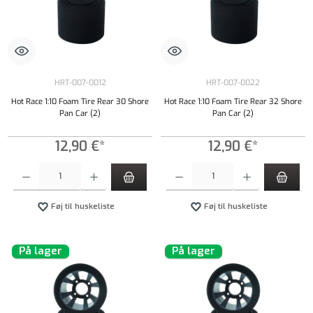
HRT-007-0012
HRT-007-0022
Hot Race 1:10 Foam Tire Rear 30 Shore
Hot Race 1:10 Foam Tire Rear 32 Shore
Pan Car (2)
Pan Car (2)
12,90 €*
12,90 €*
Produktmængde: Indtast det ønskede beløb, eller brug knapperne til at øge eller formindsk
Produktmængde: Indtast det ønskede beløb, e
Føj til huskeliste
Føj til huskeliste
På lager
På lager