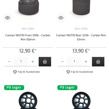
JW2-30FA
JW2-32RA
Contact WGT10 Front 30Sh - Carbon
Contact WGT10 Rear 32Sh - Carbon Rim
Rim 60mm
61mm
12,90 €*
13,90 €*
Produktmængde: Indtast det ønskede beløb, eller brug knapperne til at øge eller formindsk
Produktmængde: Indtast det ønskede beløb, e
Føj til huskeliste
Føj til huskeliste
På lager
På lager