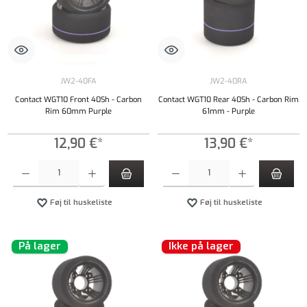
JW2-40FA
JW2-40RA
Contact WGT10 Front 40Sh - Carbon
Contact WGT10 Rear 40Sh - Carbon Rim
Rim 60mm Purple
61mm - Purple
12,90 €*
13,90 €*
Produktmængde: Indtast det ønskede beløb, eller brug knapperne til at øge eller formindsk
Produktmængde: Indtast det ønskede beløb, e
Føj til huskeliste
Føj til huskeliste
På lager
Ikke på lager