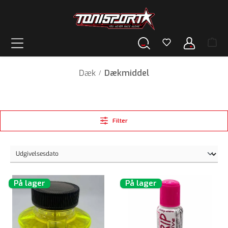
vedindhold
Dæk
Dækmiddel
/
Filter
På lager
På lager