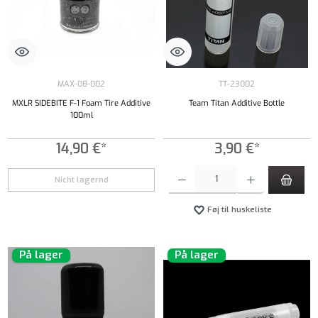
MAX-08-002
TT-23002
MXLR SIDEBITE F-1 Foam Tire Additive
Team Titan Additive Bottle
100ml
14,90 €*
3,90 €*
Produktmængde: Indtast det ønskede beløb, e
Nicht lagernd
Føj til huskeliste
På lager
På lager