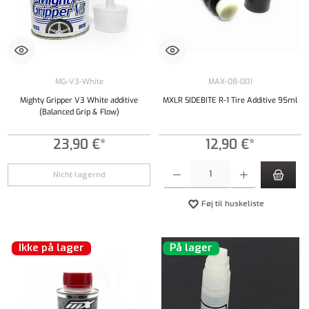
MG-V3-White
MAX-08-001
Mighty Gripper V3 White additive
MXLR SIDEBITE R-1 Tire Additive 95ml
(Balanced Grip & Flow)
23,90 €*
12,90 €*
Produktmængde: Indtast det ønskede beløb, e
Nicht lagernd
Føj til huskeliste
Ikke på lager
På lager