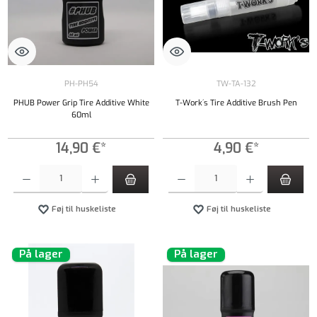
PH-PH54
TW-TA-132
PHUB Power Grip Tire Additive White
T-Work´s Tire Additive Brush Pen
60ml
14,90 €*
4,90 €*
Produktmængde: Indtast det ønskede beløb, eller brug knapperne til at øge eller formindsk
Produktmængde: Indtast det ønskede beløb, e
Føj til huskeliste
Føj til huskeliste
På lager
På lager