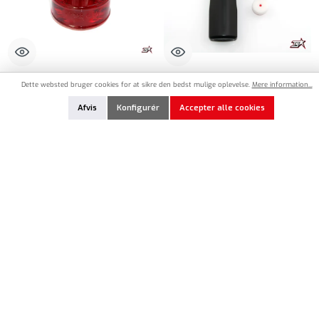
SG-RS-125
MR33-0012
Dette websted bruger cookies for at sikre den bedst mulige oplevelse.
Mere information...
Spider Grip Additive Red X-Strong for
MR33 Additive Bottle 100ml
Afvis
Konfigurér
Accepter alle cookies
Asphalt 125ml
19,90 €*
2,90 €*
Produktmængde: Indtast det ønskede beløb, eller brug knapperne til at øge eller formindsk
Produktmængde: Indtast det ønskede beløb, e
Føj til huskeliste
Føj til huskeliste
På lager
På lager