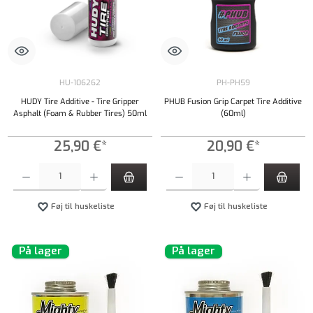
HU-106262
PH-PH59
HUDY Tire Additive - Tire Gripper
PHUB Fusion Grip Carpet Tire Additive
Asphalt (Foam & Rubber Tires) 50ml
(60ml)
25,90 €*
20,90 €*
Produktmængde: Indtast det ønskede beløb, eller brug knapperne til at øge eller formindsk
Produktmængde: Indtast det ønskede beløb, e
Føj til huskeliste
Føj til huskeliste
På lager
På lager