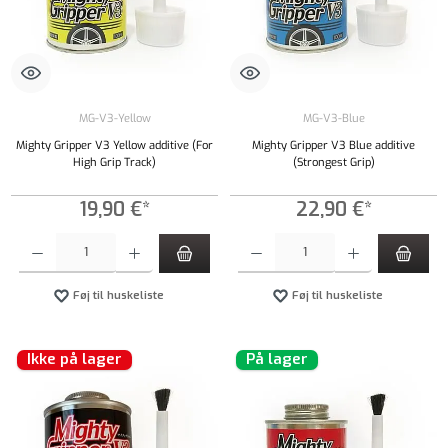
MG-V3-Yellow
MG-V3-Blue
Mighty Gripper V3 Yellow additive (For
Mighty Gripper V3 Blue additive
High Grip Track)
(Strongest Grip)
19,90 €*
22,90 €*
Produktmængde: Indtast det ønskede beløb, eller brug knapperne til at øge eller formindsk
Produktmængde: Indtast det ønskede beløb, e
Føj til huskeliste
Føj til huskeliste
Ikke på lager
På lager