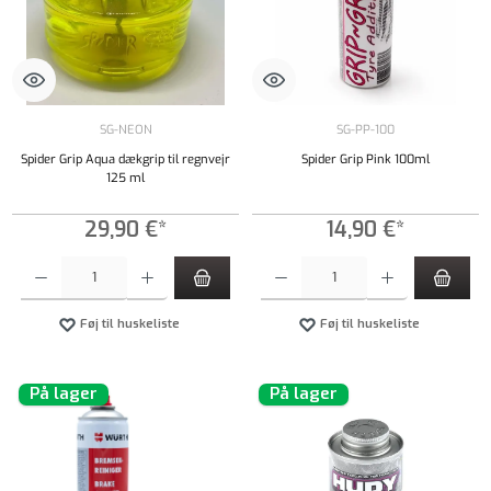
SG-NEON
SG-PP-100
Spider Grip Aqua dækgrip til regnvejr
Spider Grip Pink 100ml
125 ml
29,90 €*
14,90 €*
Produktmængde: Indtast det ønskede beløb, eller brug knapperne til at øge eller formindsk
Produktmængde: Indtast det ønskede beløb, e
Føj til huskeliste
Føj til huskeliste
På lager
På lager