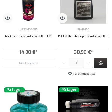
MR33-104056
PH-PH60
MR33 V5 Carpet Additive 100ml ETS
PHUB Ultimate Grip Tire Additive 60ml
14,90 €*
30,90 €*
Produktmængde: Indtast det ønskede beløb, e
Nicht lagernd
Føj til huskeliste
På lager
På lager