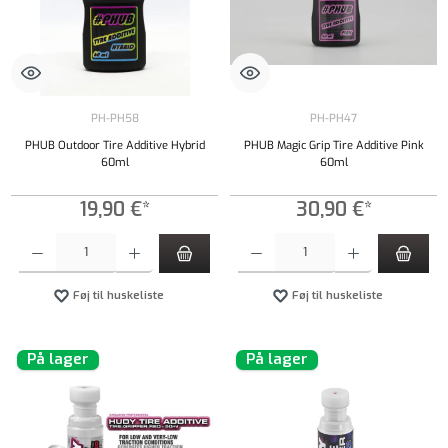
PH-PH58
PH-PH47
PHUB Outdoor Tire Additive Hybrid
PHUB Magic Grip Tire Additive Pink
60ml
60ml
19,90 €*
30,90 €*
Produktmængde: Indtast det ønskede beløb, eller brug knapperne til at øge eller formindsk
Produktmængde: Indtast det ønskede beløb, e
Føj til huskeliste
Føj til huskeliste
På lager
På lager