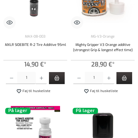
MAX-08-003
MG-V3-Orange
MXLR SIDEBITE R-2 Tire Additive 95ml
Mighty Gripper V3 Orange additive
(strongest Grip & longest effect time)
14,90 €*
28,90 €*
Produktmængde: Indtast det ønskede beløb, eller brug knapperne til at øge eller formindsk
Produktmængde: Indtast det ønskede beløb, e
Føj til huskeliste
Føj til huskeliste
På lager
På lager