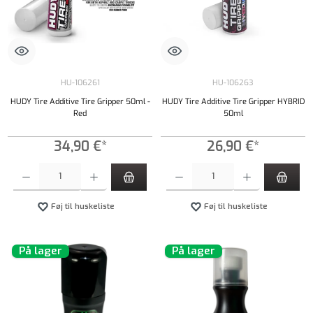
HU-106261
HU-106263
HUDY Tire Additive Tire Gripper 50ml -
HUDY Tire Additive Tire Gripper HYBRID
Red
50ml
34,90 €*
26,90 €*
Produktmængde: Indtast det ønskede beløb, eller brug knapperne til at øge eller formindsk
Produktmængde: Indtast det ønskede beløb, e
Føj til huskeliste
Føj til huskeliste
På lager
På lager