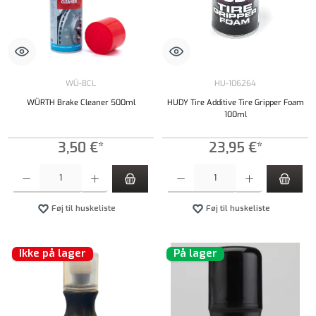
WÜ-BCL
HU-106264
WÜRTH Brake Cleaner 500ml
HUDY Tire Additive Tire Gripper Foam
100ml
3,50 €*
23,95 €*
Produktmængde: Indtast det ønskede beløb, eller brug knapperne til at øge eller formindsk
Produktmængde: Indtast det ønskede beløb, e
Føj til huskeliste
Føj til huskeliste
Ikke på lager
På lager