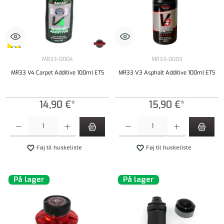
MR33-0004
MR33-0003
MR33 V4 Carpet Additive 100ml ETS
MR33 V3 Asphalt Additive 100ml ETS
14,90 €*
15,90 €*
Produktmængde: Indtast det ønskede beløb, eller brug knapperne til at øge eller formindsk
Produktmængde: Indtast det ønskede beløb, e
Føj til huskeliste
Føj til huskeliste
På lager
På lager