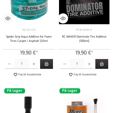
SG-AS-125
RCM-DOM-A
Spider Grip Aqua Additive for Foam
RC MAKER Dominate Tire Additive
Tires Carpet / Asphalt 125ml
(100ml)
19,90 €*
19,90 €*
Produktmængde: Indtast det ønskede beløb, eller brug knapperne til at øge eller formindsk
Produktmængde: Indtast det ønskede beløb, e
Føj til huskeliste
Føj til huskeliste
På lager
På lager