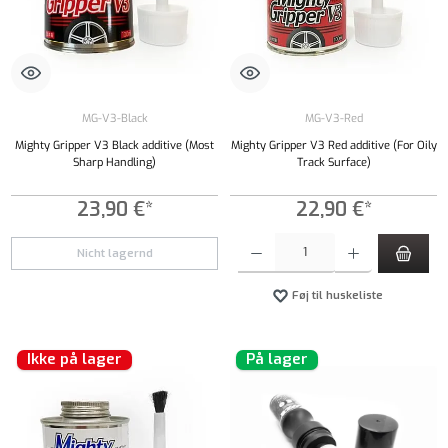
MG-V3-Black
MG-V3-Red
Mighty Gripper V3 Black additive (Most
Mighty Gripper V3 Red additive (For Oily
Sharp Handling)
Track Surface)
23,90 €*
22,90 €*
Produktmængde: Indtast det ønskede beløb, e
Nicht lagernd
Føj til huskeliste
Ikke på lager
På lager