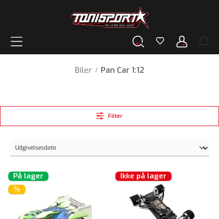
vedindhold
Biler
Pan Car 1:12
/
Filter
På lager
Ikke på lager
%