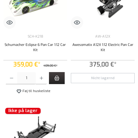
SCH-K218
AW-A12X
Schumacher Eclipse 6 Pan Car 1:12 Car
Awesomatix A12X 1:12 Electric Pan Car
Kit
Kit
359,00 €*
375,00 €*
409,00 €*
Produktmængde: Indtast det ønskede beløb, eller brug knapperne til at øge eller formindsk
Nicht lagernd
Føj til huskeliste
Ikke på lager