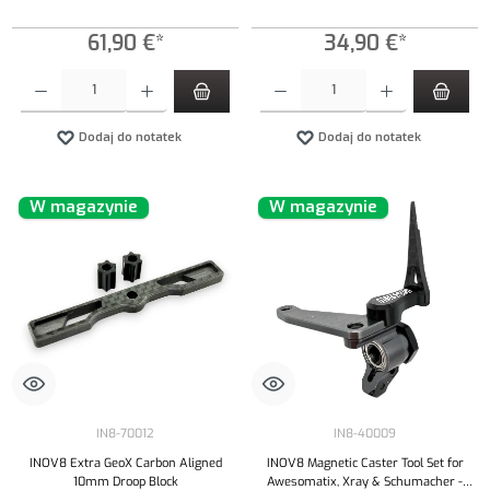
61,90 €*
34,90 €*
Ilość produktu: Wprowadź żądaną ilość lub użyj przycisków, aby zwiększyć lub zmniejszyć iloś
Ilość produktu: Wprowadź żądaną ilość lub uży
Dodaj do notatek
Dodaj do notatek
W magazynie
W magazynie
IN8-70012
IN8-40009
INOV8 Extra GeoX Carbon Aligned
INOV8 Magnetic Caster Tool Set for
10mm Droop Block
Awesomatix, Xray & Schumacher -