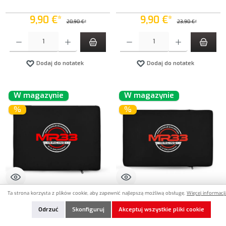
9,90 €*
9,90 €*
20,90 €*
23,90 €*
Ilość produktu: Wprowadź żądaną ilość lub użyj przycisków, aby zwiększyć lub zmniejszyć iloś
Ilość produktu: Wprowadź żądaną ilość lub uży
Dodaj do notatek
Dodaj do notatek
W magazynie
W magazynie
%
%
Ta strona korzysta z plików cookie, aby zapewnić najlepszą możliwą obsługę.
Więcej informacji.
MR33-804514
MR33-804515
Odrzuć
Skonfiguruj
Akceptuj wszystkie pliki cookie
MR33 NEO Setup Board Bag D (406 x
MR33 NEO Setup Board Bag E (338 x
552 x 10mm)
552 x 10mm)