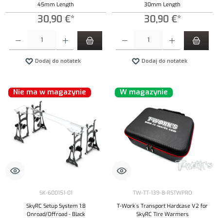
45mm Length
30mm Length
30,90 €*
30,90 €*
Ilość produktu: Wprowadź żądaną ilość lub użyj przycisków, aby zwiększyć lub zmniejszyć iloś
Ilość produktu: Wprowadź żądaną ilość lub uży
Dodaj do notatek
Dodaj do notatek
Nie ma w magazynie
W magazynie
SK-600151-01
TW-TT-139-B-RSTWPRO
SkyRC Setup System 1:8
T-Work`s Transport Hardcase V2 for
Onroad/Offroad - Black
SkyRC Tire Warmers