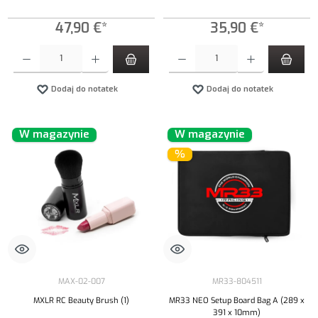
47,90 €*
35,90 €*
Ilość produktu: Wprowadź żądaną ilość lub użyj przycisków, aby zwiększyć lub zmniejszyć iloś
Ilość produktu: Wprowadź żądaną ilość lub uży
Dodaj do notatek
Dodaj do notatek
W magazynie
W magazynie
%
MAX-02-007
MR33-804511
MXLR RC Beauty Brush (1)
MR33 NEO Setup Board Bag A (289 x
391 x 10mm)