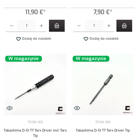
11,90 €*
7,90 €*
Ilość produktu: Wprowadź żądaną ilość lub użyj przycisków, aby zwiększyć lub zmniejszyć iloś
Ilość produktu: Wprowadź żądaną ilość lub uży
Dodaj do notatek
Dodaj do notatek
W magazynie
W magazynie
TKSM-185
TKSM-186
Takashima D-13 T7 Torx Driver incl. Torx
Takashima D-13 T7 Torx Driver Tip
Tip