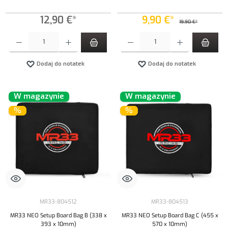
12,90 €*
9,90 €*
19,90 €*
Ilość produktu: Wprowadź żądaną ilość lub użyj przycisków, aby zwiększyć lub zmniejszyć iloś
Ilość produktu: Wprowadź żądaną ilość lub uży
Dodaj do notatek
Dodaj do notatek
W magazynie
W magazynie
%
%
MR33-804512
MR33-804513
MR33 NEO Setup Board Bag B (338 x
MR33 NEO Setup Board Bag C (455 x
393 x 10mm)
570 x 10mm)