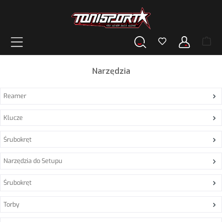
wnej zawartości
Narzędzia
Reamer
Klucze
Śrubokręt
Narzędzia do Setupu
Śrubokręt
Torby