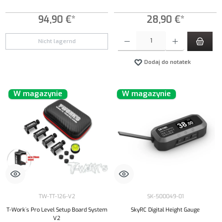
94,90 €*
28,90 €*
Ilość produktu: Wprowadź żądaną ilość lub uży
Nicht lagernd
Dodaj do notatek
W magazynie
W magazynie
TW-TT-126-V2
SK-500049-01
T-Work´s Pro Level Setup Board System
SkyRC Digital Height Gauge
V2