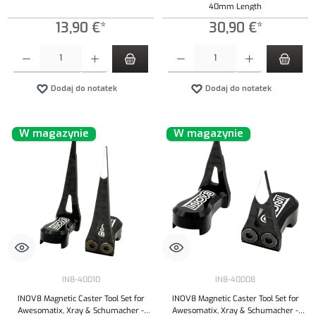
40mm Length
13,90 €*
30,90 €*
Ilość produktu: Wprowadź żądaną ilość lub użyj przycisków, aby zwiększyć lub zmniejszyć iloś
Ilość produktu: Wprowadź żądaną ilość lub uży
Dodaj do notatek
Dodaj do notatek
W magazynie
W magazynie
IN8-40010
IN8-40008
INOV8 Magnetic Caster Tool Set for
INOV8 Magnetic Caster Tool Set for
Awesomatix, Xray & Schumacher -
Awesomatix, Xray & Schumacher -