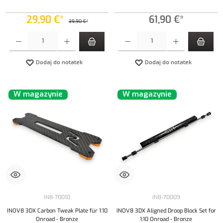
29,90 €*
61,90 €*
39,90 €*
Ilość produktu: Wprowadź żądaną ilość lub użyj przycisków, aby zwiększyć lub zmniejszyć iloś
Ilość produktu: Wprowadź żądaną ilość lub uży
Dodaj do notatek
Dodaj do notatek
W magazynie
W magazynie
IN8-70010
IN8-70009
INOV8 3DX Carbon Tweak Plate für 1:10
INOV8 3DX Aligned Droop Block Set for
Onroad - Bronze
1:10 Onroad - Bronze