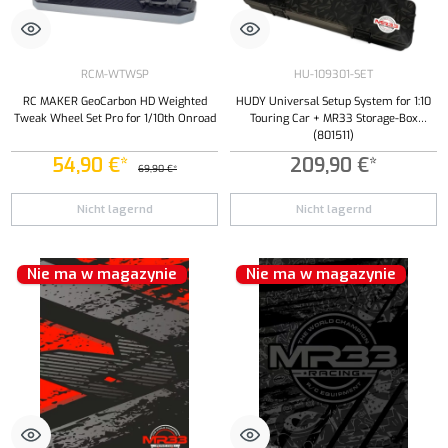
RCM-WTWSP
HU-109301-SET
RC MAKER GeoCarbon HD Weighted
HUDY Universal Setup System for 1:10
Tweak Wheel Set Pro for 1/10th Onroad
Touring Car + MR33 Storage-Box
(801511)
54,90 €*
209,90 €*
69,90 €*
Nicht lagernd
Nicht lagernd
Nie ma w magazynie
Nie ma w magazynie