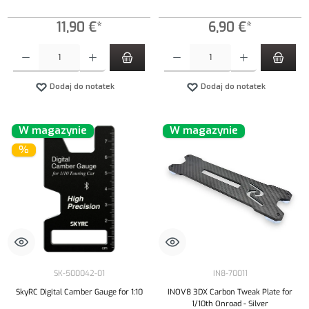
11,90 €*
6,90 €*
Ilość produktu: Wprowadź żądaną ilość lub użyj przycisków, aby zwiększyć lub zmniejszyć iloś
Ilość produktu: Wprowadź żądaną ilość lub uży
Dodaj do notatek
Dodaj do notatek
W magazynie
W magazynie
%
SK-500042-01
IN8-70011
SkyRC Digital Camber Gauge for 1:10
INOV8 3DX Carbon Tweak Plate for
1/10th Onroad - Silver