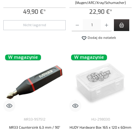
(Mugen/ARC/Xray/Schumacher)
49,90 €*
22,90 €*
Ilość produktu: Wprowadź żądaną ilość lub uży
Nicht lagernd
Dodaj do notatek
W magazynie
W magazynie
MR33-957512
HU-298030
MR33 Countersink 6.3 mm / 90°
HUDY Hardware Box 165 x 120 x 60mm