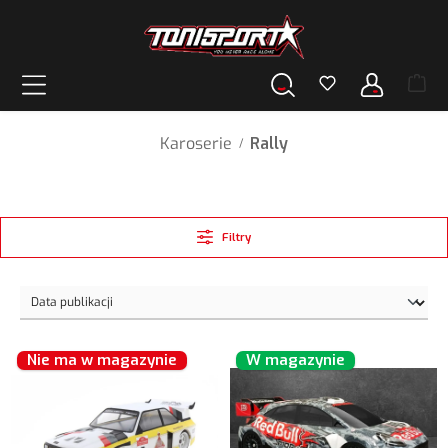
wnej zawartości
Karoserie
Rally
/
Filtry
Nie ma w magazynie
W magazynie