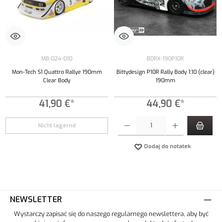
MB-024-010
BDRX-190P10R
Mon-Tech S1 Quattro Rallye 190mm
Bittydesign P10R Rally Body 1:10 (clear)
Clear Body
190mm
41,90 €*
44,90 €*
Ilość produktu: Wprowadź żądaną ilość lub uży
Nicht lagernd
Dodaj do notatek
NEWSLETTER
Wystarczy zapisać się do naszego regularnego newslettera, aby być