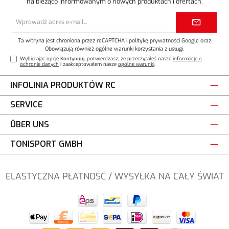
na bieżąco informowanym o nowych produktach i ofertach.
Adres
e-
mail*
Ta witryna jest chroniona przez reCAPTCHA i
politykę prywatności
Google oraz
Obowiązują również ogólne warunki korzystania z usługi
.
Wybierając opcję Kontynuuj, potwierdzasz, że przeczytałeś nasze
informacje o
ochronie danych
i zaakceptowałem nasze
ogólne warunki
.
INFOLINIA PRODUKTÓW RC
SERVICE
ÜBER UNS
TONISPORT GMBH
ELASTYCZNA PŁATNOŚĆ / WYSYŁKA NA CAŁY ŚWIAT