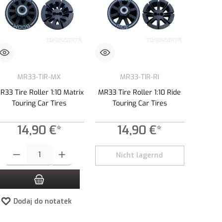
MR33-TIR-MX
MR33-TIR-RI
R33 Tire Roller 1:10 Matrix
MR33 Tire Roller 1:10 Ride
Touring Car Tires
Touring Car Tires
14,90 €*
14,90 €*
Ilość produktu: Wprowadź żądaną ilość lub użyj przycisków, aby zwiększyć lub 
Nicht lagernd
Dodaj do notatek