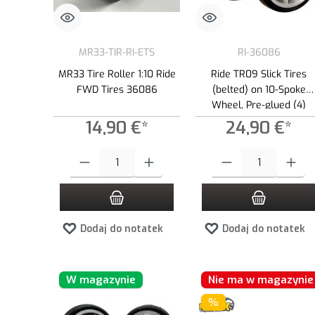
MR33-TIR-RI-ETS
RI-36086
MR33 Tire Roller 1:10 Ride
Ride TR09 Slick Tires
FWD Tires 36086
(belted) on 10-Spoke
Wheel, Pre-glued (4)
14,90 €*
24,90 €*
Ilość produktu: Wprowadź żądaną ilość lub użyj przycisków, aby
Ilość produktu: Wprowadź ż
Dodaj do notatek
Dodaj do notatek
W magazynie
Nie ma w magazynie
%