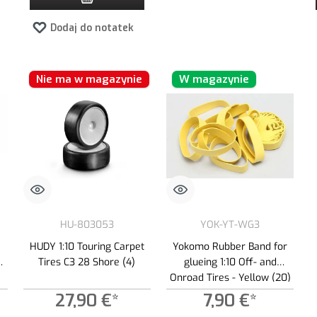
Dodaj do notatek
Nie ma w magazynie
W magazynie
HU-803053
YOK-YT-WG3
HUDY 1:10 Touring Carpet
Yokomo Rubber Band for
T
Tires C3 28 Shore (4)
glueing 1:10 Off- and
Onroad Tires - Yellow (20)
27,90 €*
7,90 €*