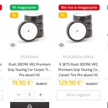
W magazynie
Nie ma w magazynie
%
%
RS-RU0444
RS-RU0445a-5PACK
m
Rush 28CPM VR2 Premium
5 SETS Rush 30CPM VR2
re
Grip Touring Car Carpet Tire
Premium Grip Touring Car
Pre-glued (4)
Carpet Tire Pre-glued (4)
19,90 €*
129,90 €*
25,90 €*
144,50 €*
 zwiększyć lub zmniejszyć ilość.
Ilość produktu: Wprowadź żądaną ilość lub użyj przycisków, aby zwiększ
Nicht lagernd