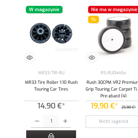
W magazynie
Nie ma w magazynie
%
MR33-TIR-RU
RS-RU0445a
MR33 Tire Roller 1:10 Rush
Rush 30CPM VR2 Premiu
Touring Car Tires
Grip Touring Car Carpet Ti
Pre-glued (4)
14,90 €*
19,90 €*
25,90 €*
Ilość produktu: Wprowadź żądaną ilość lub użyj przycisków, aby
Nicht lagernd