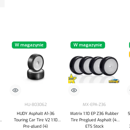
W magazynie
W magazynie
HU-803062
MX-EPA-Z36
HUDY Asphalt A1-36
Matrix 1:10 EP Z36 Rubber
5
Touring Car Tire V2 1:10
Tire Preglued Asphalt (4)
Pre-glued (4)
ETS Stock