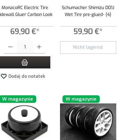
MonacoRC Electric Tire
Schumacher Shimizu D01J
idewall Gluer Carbon Look
Wet Tire pre-glued- (4)
69,90 €*
59,90 €*
yć lub zmniejszyć ilość.
lość lub użyj przycisków, aby zwiększyć lub zmniejszyć ilość.
Ilość produktu: Wprowadź żądaną ilość lub użyj przycisków, aby zwiększyć lub 
Nicht lagernd
Dodaj do notatek
W magazynie
W magazynie