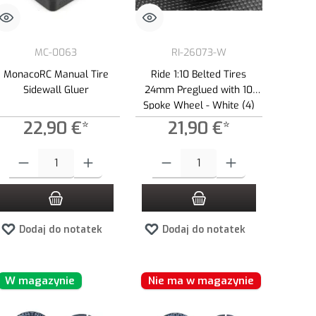
MC-0063
RI-26073-W
MonacoRC Manual Tire
Ride 1:10 Belted Tires
Sidewall Gluer
24mm Preglued with 10
Spoke Wheel - White (4)
22,90 €*
21,90 €*
yć lub zmniejszyć ilość.
lość lub użyj przycisków, aby zwiększyć lub zmniejszyć ilość.
Ilość produktu: Wprowadź żądaną ilość lub użyj przycisków, aby zwiększyć lub 
Ilość produktu: Wprowadź żądaną ilość lub
Dodaj do notatek
Dodaj do notatek
W magazynie
Nie ma w magazynie