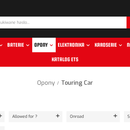
BATERIE
OPONY
ELEKTRONIKA
KAROSERIE
N
KATALOG ETS
Opony
Touring Car
/
Allowed for ?
Onroad
S