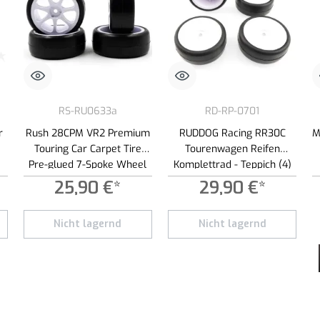
RS-RU0633a
RD-RP-0701
r
Rush 28CPM VR2 Premium
RUDDOG Racing RR30C
M
Touring Car Carpet Tire
Tourenwagen Reifen
Pre-glued 7-Spoke Wheel
Komplettrad - Teppich (4)
(4)
25,90 €*
29,90 €*
 zwiększyć lub zmniejszyć ilość.
Nicht lagernd
Nicht lagernd