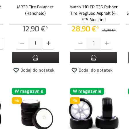
R
MR33 Tire Balancer
Matrix 1:10 EP D36 Rubber
(Handheld)
Tire Preglued Asphalt (4)
S
ETS Modified
12,90 €*
28,90 €*
29,90 €*
 zwiększyć lub zmniejszyć ilość.
Ilość produktu: Wprowadź żądaną ilość lub użyj przycisków, aby zwiększ
Ilość produktu: Wprowadź żądaną i
Dodaj do notatek
Dodaj do notatek
W magazynie
W magazynie
%
%