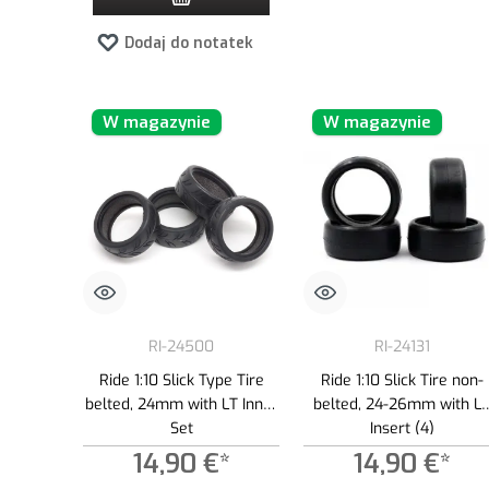
Dodaj do notatek
W magazynie
W magazynie
RI-24500
RI-24131
Ride 1:10 Slick Type Tire
Ride 1:10 Slick Tire non-
belted, 24mm with LT Inner
belted, 24-26mm with L
Set
Insert (4)
14,90 €*
14,90 €*