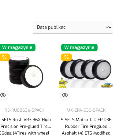
W magazynie
W magazynie
%
%
RS-RU0863a-5PACK
MX-EPA-D36-5PACK
 SETS Rush VR3 36X High
5 SETS Matrix 1:10 EP D36
Precision Pre-glued Tire
Rubber Tire Preglued
36deg (4Tires with wheel
Asphalt (4) ETS Modified