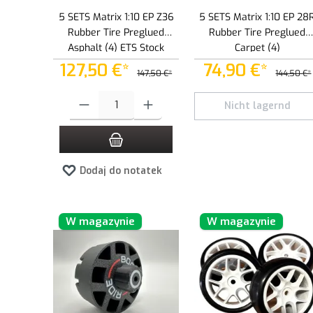
5 SETS Matrix 1:10 EP Z36
5 SETS Matrix 1:10 EP 28
Rubber Tire Preglued
Rubber Tire Preglued
Asphalt (4) ETS Stock
Carpet (4)
127,50 €*
74,90 €*
147,50 €*
144,50 €*
Ilość produktu: Wprowadź żądaną ilość lub użyj przycisków, aby
Nicht lagernd
Dodaj do notatek
W magazynie
W magazynie