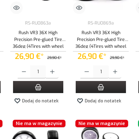
RS-RU0863a
RS-RU0869a
Rush VR3 36X High
Rush VR3 36X High
Precision Pre-glued Tire
Precision Pre-glued Tire
36deg (4Tires with wheel
36deg (4Tires with wheel
and inserts )
and inserts ) - 7 spoke
26,90 €*
26,90 €*
29,90 €*
29,90 €*
 zwiększyć lub zmniejszyć ilość.
ądaną ilość lub użyj przycisków, aby zwiększyć lub zmniejszyć ilość.
Ilość produktu: Wprowadź żądaną ilość lub użyj przycisków, aby zwiększ
Ilość produktu: Wprowadź żądaną i
Dodaj do notatek
Dodaj do notatek
Nie ma w magazynie
Nie ma w magazynie