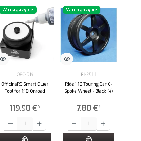
W magazynie
W magazynie
OFC-014
RI-25111
OfficinaRC Smart Gluer
Ride 1:10 Touring Car 6-
Tool for 1:10 Onroad
Spoke Wheel - Black (4)
119,90 €*
7,80 €*
yć lub zmniejszyć ilość.
Ilość produktu: Wprowadź żądaną ilość lub użyj przycisków, aby zwiększyć lub 
Ilość produktu: Wprowadź żądaną ilość lub