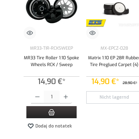
MR33-TIR-RCKSWEEP
MX-EPCZ-028
MR33 Tire Roller 1:10 Spoke
Matrix 1:10 EP 28R Rubbe
Wheels RCK / Sweep
Tire Preglued Carpet (4)
14,90 €*
14,90 €*
28,90 €*
Ilość produktu: Wprowadź żądaną ilość lub użyj przycisków, aby
Nicht lagernd
Dodaj do notatek