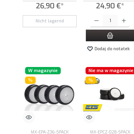
glued (4)
26,90 €*
24,90 €*
Ilość produktu: Wprowadź ż
Nicht lagernd
Dodaj do notatek
W magazynie
Nie ma w magazynie
%
%
MX-EPA-Z36-5PACK
MX-EPCZ-028-5PACK