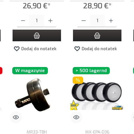
26,90 €*
28,90 €*
ądaną ilość lub użyj przycisków, aby zwiększyć lub zmniejszyć ilość.
Ilość produktu: Wprowadź żądaną ilość lub użyj przycisków, aby zwiększ
Ilość produktu: Wprowadź żądaną i
Dodaj do notatek
Dodaj do notatek
W magazynie
> 500 lagernd
%
MR33-TBH
MX-EPA-D36