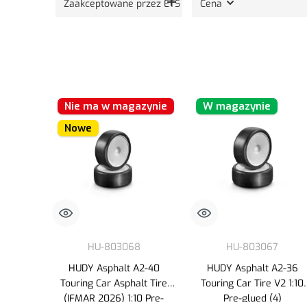
Zaakceptowane przez ETS
Cena
Nie ma w magazynie
W magazynie
Nowe
HU-803068
HU-803067
HUDY Asphalt A2-40
HUDY Asphalt A2-36
Touring Car Asphalt Tire
Touring Car Tire V2 1:10
(IFMAR 2026) 1:10 Pre-
Pre-glued (4)