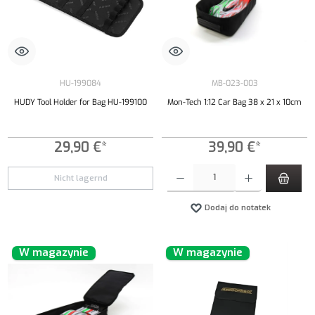
HU-199084
MB-023-003
HUDY Tool Holder for Bag HU-199100
Mon-Tech 1:12 Car Bag 38 x 21 x 10cm
29,90 €*
39,90 €*
Ilość produktu: Wprowadź żądaną ilość lub uży
Nicht lagernd
Dodaj do notatek
W magazynie
W magazynie