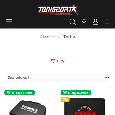
wnej zawartości
Akcesoria
Torby
/
Filtry
W magazynie
W magazynie
%