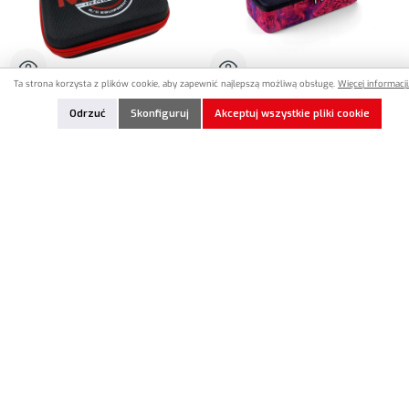
Ta strona korzysta z plików cookie, aby zapewnić najlepszą możliwą obsługę.
Więcej informacji.
MR33-PHCS
HU-199160-H
Odrzuć
Skonfiguruj
Akceptuj wszystkie pliki cookie
MR33 Parts Hard Case Bag Small (170 x
HUDY Startbox Hardcase Bag Offroad
120 x 70mm)
(355 x 150 x 109mm)
13,90 €*
50,90 €*
Nicht lagernd
Nicht lagernd
W magazynie
W magazynie