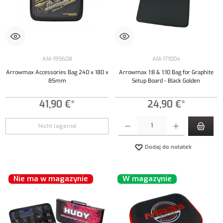
AM-199608
AM-171004
Arrowmax Accessories Bag 240 x 180 x
Arrowmax 1:8 & 1:10 Bag for Graphite
85mm
Setup Board - Black Golden
41,90 €*
24,90 €*
Ilość produktu: Wprowadź żądaną ilość lub uży
Nicht lagernd
Dodaj do notatek
Nie ma w magazynie
W magazynie