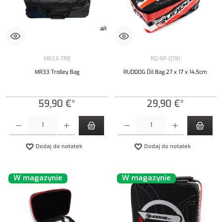
MR33-TRB
RD-RP-0781
MR33 Trolley Bag
RUDDOG Öil Bag 27 x 17 x 14,5cm
59,90 €*
29,90 €*
Ilość produktu: Wprowadź żądaną ilość lub użyj przycisków, aby zwiększyć lub zmniejszyć iloś
Ilość produktu: Wprowadź żądaną ilość lub uży
Dodaj do notatek
Dodaj do notatek
W magazynie
W magazynie