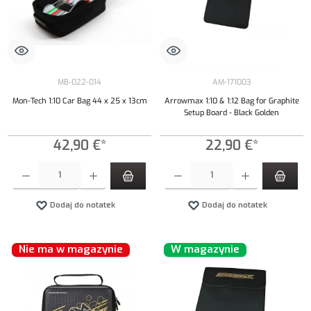
MB-022-014
AM-171003
Mon-Tech 1:10 Car Bag 44 x 25 x 13cm
Arrowmax 1:10 & 1:12 Bag for Graphite
Setup Board - Black Golden
42,90 €*
22,90 €*
Ilość produktu: Wprowadź żądaną ilość lub użyj przycisków, aby zwiększyć lub zmniejszyć iloś
Ilość produktu: Wprowadź żądaną ilość lub uży
Dodaj do notatek
Dodaj do notatek
Nie ma w magazynie
W magazynie