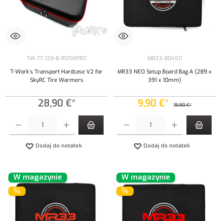
TW-TT-139-B-RSTWPRO
MR33-804511
T-Work`s Transport Hardcase V2 for
MR33 NEO Setup Board Bag A (289 x
SkyRC Tire Warmers
391 x 10mm)
28,90 €*
9,90 €*
19,90 €*
Ilość produktu: Wprowadź żądaną ilość lub użyj przycisków, aby zwiększyć lub zmniejszyć iloś
Ilość produktu: Wprowadź żądaną ilość lub uży
Dodaj do notatek
Dodaj do notatek
W magazynie
W magazynie
%
%