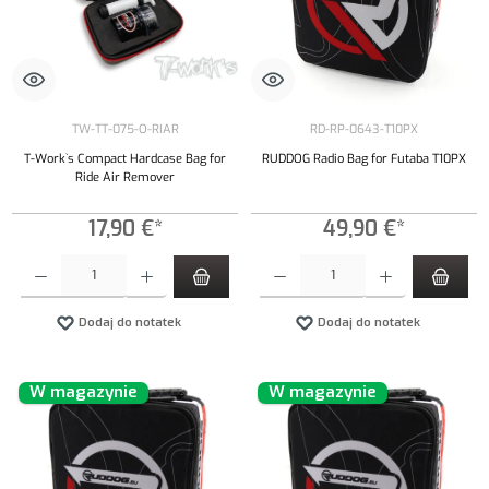
TW-TT-075-O-RIAR
RD-RP-0643-T10PX
T-Work`s Compact Hardcase Bag for
RUDDOG Radio Bag for Futaba T10PX
Ride Air Remover
17,90 €*
49,90 €*
Ilość produktu: Wprowadź żądaną ilość lub użyj przycisków, aby zwiększyć lub zmniejszyć iloś
Ilość produktu: Wprowadź żądaną ilość lub uży
Dodaj do notatek
Dodaj do notatek
W magazynie
W magazynie