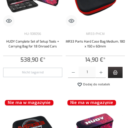
HU-108056
MR33-PHCM
HUDY Complete Set of Setup Tools +
MR33 Parts Hard Case Bag Medium, 180
Carrying Bag for 1:8 Onroad Cars
x 150 x 60mm
538,90 €*
14,90 €*
Ilość produktu: Wprowadź żądaną ilość lub uży
Nicht lagernd
Dodaj do notatek
Nie ma w magazynie
Nie ma w magazynie