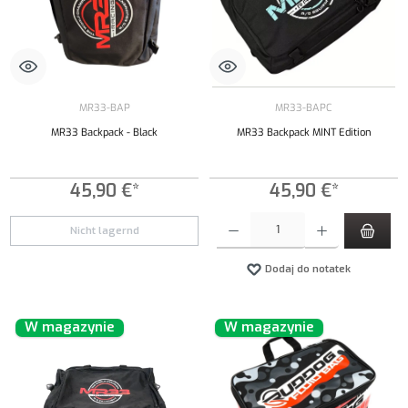
MR33-BAP
MR33-BAPC
MR33 Backpack - Black
MR33 Backpack MINT Edition
45,90 €*
45,90 €*
Ilość produktu: Wprowadź żądaną ilość lub uży
Nicht lagernd
Dodaj do notatek
W magazynie
W magazynie