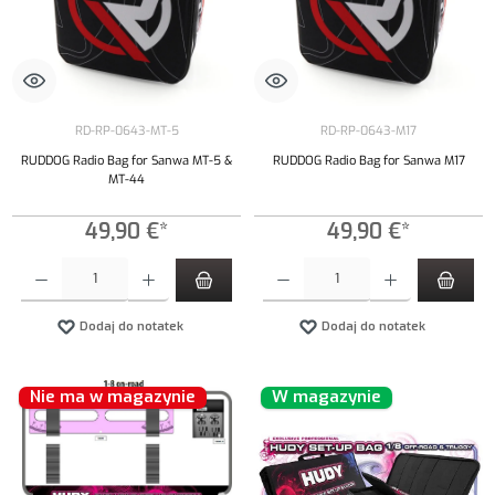
RD-RP-0643-MT-5
RD-RP-0643-M17
RUDDOG Radio Bag for Sanwa MT-5 &
RUDDOG Radio Bag for Sanwa M17
MT-44
49,90 €*
49,90 €*
Ilość produktu: Wprowadź żądaną ilość lub użyj przycisków, aby zwiększyć lub zmniejszyć iloś
Ilość produktu: Wprowadź żądaną ilość lub uży
Dodaj do notatek
Dodaj do notatek
Nie ma w magazynie
W magazynie