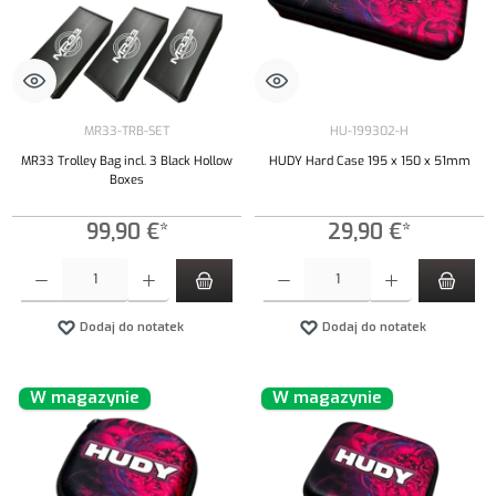
MR33-TRB-SET
HU-199302-H
MR33 Trolley Bag incl. 3 Black Hollow
HUDY Hard Case 195 x 150 x 51mm
Boxes
99,90 €*
29,90 €*
Ilość produktu: Wprowadź żądaną ilość lub użyj przycisków, aby zwiększyć lub zmniejszyć iloś
Ilość produktu: Wprowadź żądaną ilość lub uży
Dodaj do notatek
Dodaj do notatek
W magazynie
W magazynie