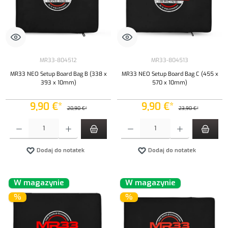
MR33-804512
MR33-804513
MR33 NEO Setup Board Bag B (338 x
MR33 NEO Setup Board Bag C (455 x
393 x 10mm)
570 x 10mm)
9,90 €*
9,90 €*
20,90 €*
23,90 €*
Ilość produktu: Wprowadź żądaną ilość lub użyj przycisków, aby zwiększyć lub zmniejszyć iloś
Ilość produktu: Wprowadź żądaną ilość lub uży
Dodaj do notatek
Dodaj do notatek
W magazynie
W magazynie
%
%