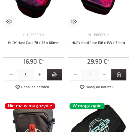
HU-199320-H
HU-199323-H
HUDY Hard Case 78 x 78 x 60mm
HUDY Hard Case 138 x 133 x 71mm
16,90 €*
29,90 €*
Ilość produktu: Wprowadź żądaną ilość lub użyj przycisków, aby zwiększyć lub zmniejszyć iloś
Ilość produktu: Wprowadź żądaną ilość lub uży
Dodaj do notatek
Dodaj do notatek
Nie ma w magazynie
W magazynie