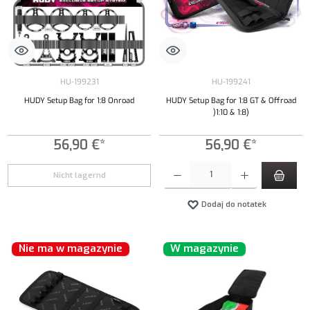
HU-199231
HU-199241
HUDY Setup Bag for 1:8 Onroad
HUDY Setup Bag for 1:8 GT & Offroad
)1:10 & 1:8)
56,90 €*
56,90 €*
Ilość produktu: Wprowadź żądaną ilość lub uży
Nicht lagernd
Dodaj do notatek
Nie ma w magazynie
W magazynie