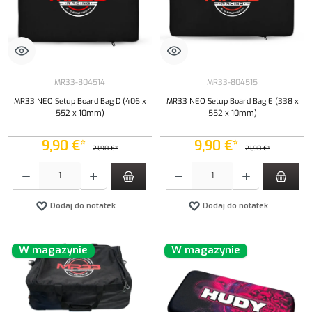
MR33-804514
MR33-804515
MR33 NEO Setup Board Bag D (406 x
MR33 NEO Setup Board Bag E (338 x
552 x 10mm)
552 x 10mm)
9,90 €*
9,90 €*
21,90 €*
21,90 €*
Ilość produktu: Wprowadź żądaną ilość lub użyj przycisków, aby zwiększyć lub zmniejszyć iloś
Ilość produktu: Wprowadź żądaną ilość lub uży
Dodaj do notatek
Dodaj do notatek
W magazynie
W magazynie