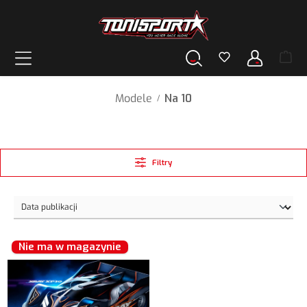
wnej zawartości
Modele
Na 10
/
Filtry
Nie ma w magazynie