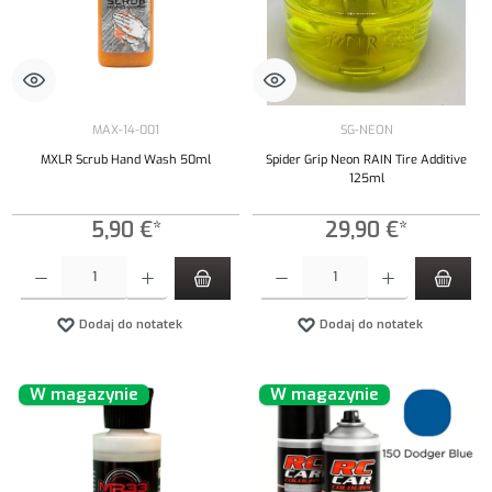
MAX-14-001
SG-NEON
MXLR Scrub Hand Wash 50ml
Spider Grip Neon RAIN Tire Additive
125ml
5,90 €*
29,90 €*
Ilość produktu: Wprowadź żądaną ilość lub użyj przycisków, aby zwiększyć lub zmniejszyć iloś
Ilość produktu: Wprowadź żądaną ilość lub uży
Dodaj do notatek
Dodaj do notatek
W magazynie
W magazynie