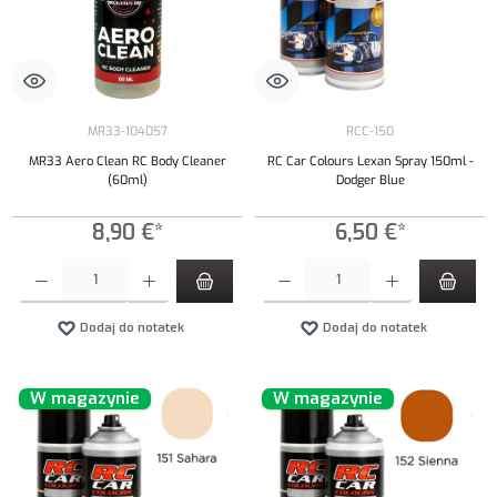
MR33-104057
RCC-150
MR33 Aero Clean RC Body Cleaner
RC Car Colours Lexan Spray 150ml -
(60ml)
Dodger Blue
8,90 €*
6,50 €*
Ilość produktu: Wprowadź żądaną ilość lub użyj przycisków, aby zwiększyć lub zmniejszyć iloś
Ilość produktu: Wprowadź żądaną ilość lub uży
Dodaj do notatek
Dodaj do notatek
W magazynie
W magazynie