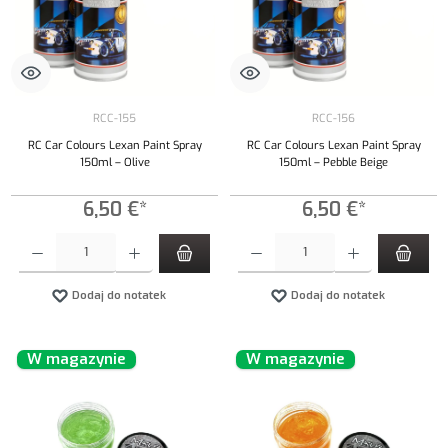
RCC-155
RCC-156
RC Car Colours Lexan Paint Spray
RC Car Colours Lexan Paint Spray
150ml – Olive
150ml – Pebble Beige
6,50 €*
6,50 €*
Ilość produktu: Wprowadź żądaną ilość lub użyj przycisków, aby zwiększyć lub zmniejszyć iloś
Ilość produktu: Wprowadź żądaną ilość lub uży
Dodaj do notatek
Dodaj do notatek
W magazynie
W magazynie