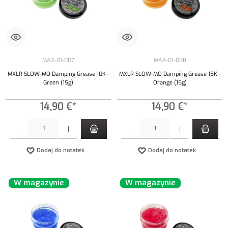
MAX-01-007
MAX-01-008
MXLR SLOW-MO Damping Grease 10K -
MXLR SLOW-MO Damping Grease 15K -
Green (15g)
Orange (15g)
14,90 €*
14,90 €*
Ilość produktu: Wprowadź żądaną ilość lub użyj przycisków, aby zwiększyć lub zmniejszyć iloś
Ilość produktu: Wprowadź żądaną ilość lub uży
Dodaj do notatek
Dodaj do notatek
W magazynie
W magazynie