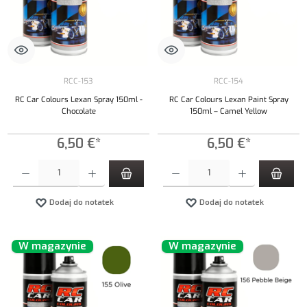
RCC-153
RCC-154
RC Car Colours Lexan Spray 150ml -
RC Car Colours Lexan Paint Spray
Chocolate
150ml – Camel Yellow
6,50 €*
6,50 €*
Ilość produktu: Wprowadź żądaną ilość lub użyj przycisków, aby zwiększyć lub zmniejszyć iloś
Ilość produktu: Wprowadź żądaną ilość lub uży
Dodaj do notatek
Dodaj do notatek
W magazynie
W magazynie