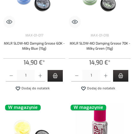
MAX-01-017
MAX-01-018
MXLR SLOW-MO Damping Grease 60K -
MXLR SLOW-MO Damping Grease 70K -
Milky Blue (15g)
Milky Green (15g)
14,90 €*
14,90 €*
Ilość produktu: Wprowadź żądaną ilość lub użyj przycisków, aby zwiększyć lub zmniejszyć iloś
Ilość produktu: Wprowadź żądaną ilość lub uży
Dodaj do notatek
Dodaj do notatek
W magazynie
W magazynie