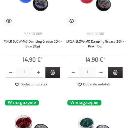
MAX-01-009
MAX-01-010
MXLR SLOW-MO Damping Grease 20K -
MXLR SLOW-MO Damping Grease 25K -
Blue (15g)
Pink (15g)
14,90 €*
14,90 €*
Ilość produktu: Wprowadź żądaną ilość lub użyj przycisków, aby zwiększyć lub zmniejszyć iloś
Ilość produktu: Wprowadź żądaną ilość lub uży
Dodaj do notatek
Dodaj do notatek
W magazynie
W magazynie