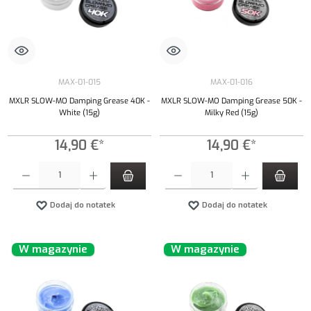
MAX-01-015
MAX-01-016
MXLR SLOW-MO Damping Grease 40K -
MXLR SLOW-MO Damping Grease 50K -
White (15g)
Milky Red (15g)
14,90 €*
14,90 €*
Ilość produktu: Wprowadź żądaną ilość lub użyj przycisków, aby zwiększyć lub zmniejszyć iloś
Ilość produktu: Wprowadź żądaną ilość lub uży
Dodaj do notatek
Dodaj do notatek
W magazynie
W magazynie