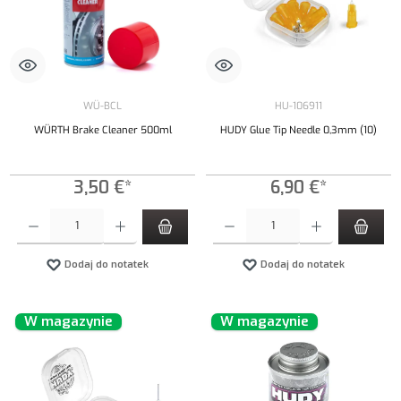
WÜ-BCL
HU-106911
WÜRTH Brake Cleaner 500ml
HUDY Glue Tip Needle 0,3mm (10)
3,50 €*
6,90 €*
Ilość produktu: Wprowadź żądaną ilość lub użyj przycisków, aby zwiększyć lub zmniejszyć iloś
Ilość produktu: Wprowadź żądaną ilość lub uży
Dodaj do notatek
Dodaj do notatek
W magazynie
W magazynie