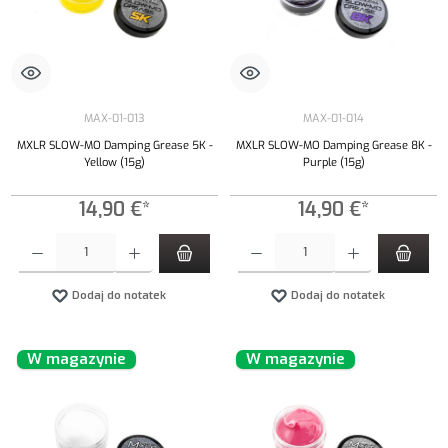
MAX-01-013
MAX-01-014
MXLR SLOW-MO Damping Grease 5K -
MXLR SLOW-MO Damping Grease 8K -
Yellow (15g)
Purple (15g)
14,90 €*
14,90 €*
Ilość produktu: Wprowadź żądaną ilość lub użyj przycisków, aby zwiększyć lub zmniejszyć iloś
Ilość produktu: Wprowadź żądaną ilość lub uży
Dodaj do notatek
Dodaj do notatek
W magazynie
W magazynie