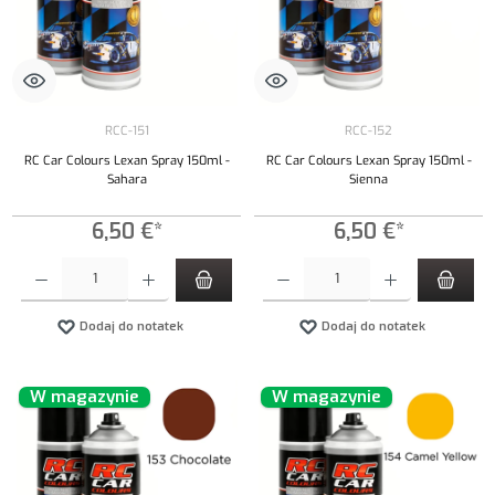
RCC-151
RCC-152
RC Car Colours Lexan Spray 150ml -
RC Car Colours Lexan Spray 150ml -
Sahara
Sienna
6,50 €*
6,50 €*
Ilość produktu: Wprowadź żądaną ilość lub użyj przycisków, aby zwiększyć lub zmniejszyć iloś
Ilość produktu: Wprowadź żądaną ilość lub uży
Dodaj do notatek
Dodaj do notatek
W magazynie
W magazynie