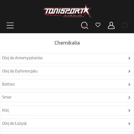
wnej zawartości
Chemikalia
Olej do Amortyzatorów
Olej do Dyferencjału
Bottles
Smar
Klej
Olej do Łożysk