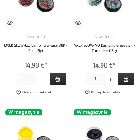
MAX-01-011
MAX-01-012
MXLR SLOW-MO Damping Grease 30K -
MXLR SLOW-MO Damping Grease 3K -
Red (15g)
Turquoise (15g)
14,90 €*
14,90 €*
Ilość produktu: Wprowadź żądaną ilość lub użyj przycisków, aby zwiększyć lub zmniejszyć iloś
Ilość produktu: Wprowadź żądaną ilość lub uży
Dodaj do notatek
Dodaj do notatek
W magazynie
W magazynie