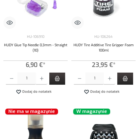
HU-106910
HU-106264
HUDY Glue Tip Needle 0,3mm - Straight
HUDY Tire Additive Tire Gripper Foam
(10)
100ml
6,90 €*
23,95 €*
Ilość produktu: Wprowadź żądaną ilość lub użyj przycisków, aby zwiększyć lub zmniejszyć iloś
Ilość produktu: Wprowadź żądaną ilość lub uży
Dodaj do notatek
Dodaj do notatek
Nie ma w magazynie
W magazynie