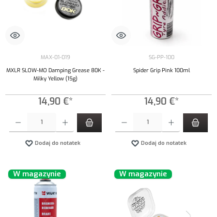
MAX-01-019
SG-PP-100
MXLR SLOW-MO Damping Grease 80K -
Spider Grip Pink 100ml
Milky Yellow (15g)
14,90 €*
14,90 €*
Ilość produktu: Wprowadź żądaną ilość lub użyj przycisków, aby zwiększyć lub zmniejszyć iloś
Ilość produktu: Wprowadź żądaną ilość lub uży
Dodaj do notatek
Dodaj do notatek
W magazynie
W magazynie