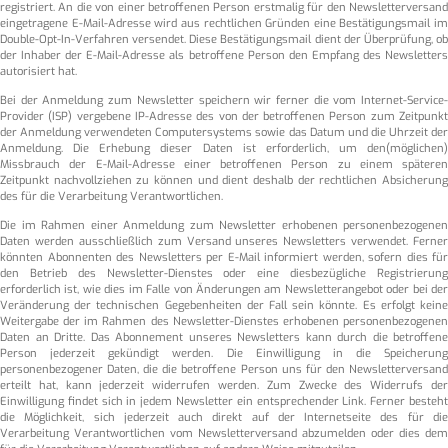
registriert. An die von einer betroffenen Person erstmalig für den Newsletterversand
eingetragene E-Mail-Adresse wird aus rechtlichen Gründen eine Bestätigungsmail im
Double-Opt-In-Verfahren versendet. Diese Bestätigungsmail dient der Überprüfung, ob
der Inhaber der E-Mail-Adresse als betroffene Person den Empfang des Newsletters
autorisiert hat.
Bei der Anmeldung zum Newsletter speichern wir ferner die vom Internet-Service-
Provider (ISP) vergebene IP-Adresse des von der betroffenen Person zum Zeitpunkt
der Anmeldung verwendeten Computersystems sowie das Datum und die Uhrzeit der
Anmeldung. Die Erhebung dieser Daten ist erforderlich, um den(möglichen)
Missbrauch der E-Mail-Adresse einer betroffenen Person zu einem späteren
Zeitpunkt nachvollziehen zu können und dient deshalb der rechtlichen Absicherung
des für die Verarbeitung Verantwortlichen.
Die im Rahmen einer Anmeldung zum Newsletter erhobenen personenbezogenen
Daten werden ausschließlich zum Versand unseres Newsletters verwendet. Ferner
könnten Abonnenten des Newsletters per E-Mail informiert werden, sofern dies für
den Betrieb des Newsletter-Dienstes oder eine diesbezügliche Registrierung
erforderlich ist, wie dies im Falle von Änderungen am Newsletterangebot oder bei der
Veränderung der technischen Gegebenheiten der Fall sein könnte. Es erfolgt keine
Weitergabe der im Rahmen des Newsletter-Dienstes erhobenen personenbezogenen
Daten an Dritte. Das Abonnement unseres Newsletters kann durch die betroffene
Person jederzeit gekündigt werden. Die Einwilligung in die Speicherung
personenbezogener Daten, die die betroffene Person uns für den Newsletterversand
erteilt hat, kann jederzeit widerrufen werden. Zum Zwecke des Widerrufs der
Einwilligung findet sich in jedem Newsletter ein entsprechender Link. Ferner besteht
die Möglichkeit, sich jederzeit auch direkt auf der Internetseite des für die
Verarbeitung Verantwortlichen vom Newsletterversand abzumelden oder dies dem