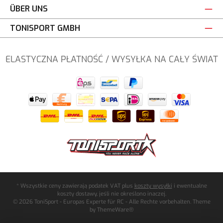
ÜBER UNS
TONISPORT GMBH
ELASTYCZNA PŁATNOŚĆ / WYSYŁKA NA CAŁY ŚWIAT
* Wszystkie ceny zawierają podatek VAT plus
koszty wysyłki
i ewentualne
koszty dostawy, jeśli nie określono inaczej.
© 2026 ToniSport - Europas Experte für RC - Alle Rechte vorbehalten. Theme
by
ThemeWare®