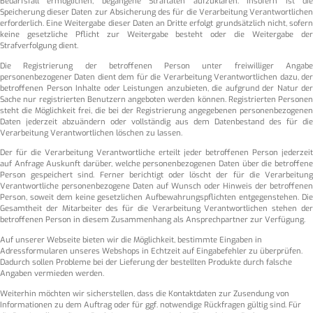
Bedarfsfall ermöglichen, begangene Straftaten aufzuklären. Insofern ist die
Speicherung dieser Daten zur Absicherung des für die Verarbeitung Verantwortlichen
erforderlich. Eine Weitergabe dieser Daten an Dritte erfolgt grundsätzlich nicht, sofern
keine gesetzliche Pflicht zur Weitergabe besteht oder die Weitergabe der
Strafverfolgung dient.
Die Registrierung der betroffenen Person unter freiwilliger Angabe
personenbezogener Daten dient dem für die Verarbeitung Verantwortlichen dazu, der
betroffenen Person Inhalte oder Leistungen anzubieten, die aufgrund der Natur der
Sache nur registrierten Benutzern angeboten werden können. Registrierten Personen
steht die Möglichkeit frei, die bei der Registrierung angegebenen personenbezogenen
Daten jederzeit abzuändern oder vollständig aus dem Datenbestand des für die
Verarbeitung Verantwortlichen löschen zu lassen.
Der für die Verarbeitung Verantwortliche erteilt jeder betroffenen Person jederzeit
auf Anfrage Auskunft darüber, welche personenbezogenen Daten über die betroffene
Person gespeichert sind. Ferner berichtigt oder löscht der für die Verarbeitung
Verantwortliche personenbezogene Daten auf Wunsch oder Hinweis der betroffenen
Person, soweit dem keine gesetzlichen Aufbewahrungspflichten entgegenstehen. Die
Gesamtheit der Mitarbeiter des für die Verarbeitung Verantwortlichen stehen der
betroffenen Person in diesem Zusammenhang als Ansprechpartner zur Verfügung.
Auf unserer Webseite bieten wir die Möglichkeit, bestimmte Eingaben in
Adressformularen unseres Webshops in Echtzeit auf Eingabefehler zu überprüfen.
Dadurch sollen Probleme bei der Lieferung der bestellten Produkte durch falsche
Angaben vermieden werden.
Weiterhin möchten wir sicherstellen, dass die Kontaktdaten zur Zusendung von
Informationen zu dem Auftrag oder für ggf. notwendige Rückfragen gültig sind. Für