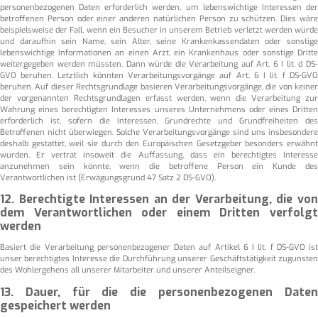
personenbezogenen Daten erforderlich werden, um lebenswichtige Interessen der
betroffenen Person oder einer anderen natürlichen Person zu schützen. Dies wäre
beispielsweise der Fall, wenn ein Besucher in unserem Betrieb verletzt werden würde
und daraufhin sein Name, sein Alter, seine Krankenkassendaten oder sonstige
lebenswichtige Informationen an einen Arzt, ein Krankenhaus oder sonstige Dritte
weitergegeben werden müssten. Dann würde die Verarbeitung auf Art. 6 I lit. d DS-
GVO beruhen. Letztlich könnten Verarbeitungsvorgänge auf Art. 6 I lit. f DS-GVO
beruhen. Auf dieser Rechtsgrundlage basieren Verarbeitungsvorgänge, die von keiner
der vorgenannten Rechtsgrundlagen erfasst werden, wenn die Verarbeitung zur
Wahrung eines berechtigten Interesses unseres Unternehmens oder eines Dritten
erforderlich ist, sofern die Interessen, Grundrechte und Grundfreiheiten des
Betroffenen nicht überwiegen. Solche Verarbeitungsvorgänge sind uns insbesondere
deshalb gestattet, weil sie durch den Europäischen Gesetzgeber besonders erwähnt
wurden. Er vertrat insoweit die Auffassung, dass ein berechtigtes Interesse
anzunehmen sein könnte, wenn die betroffene Person ein Kunde des
Verantwortlichen ist (Erwägungsgrund 47 Satz 2 DS-GVO).
12. Berechtigte Interessen an der Verarbeitung, die von
dem Verantwortlichen oder einem Dritten verfolgt
werden
Basiert die Verarbeitung personenbezogener Daten auf Artikel 6 I lit. f DS-GVO ist
unser berechtigtes Interesse die Durchführung unserer Geschäftstätigkeit zugunsten
des Wohlergehens all unserer Mitarbeiter und unserer Anteilseigner.
13. Dauer, für die die personenbezogenen Daten
gespeichert werden