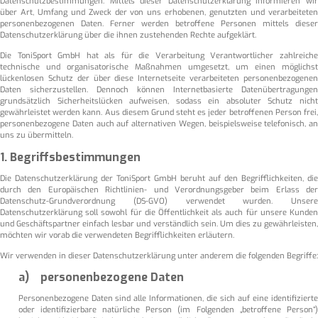
Datenschutzbestimmungen. Mittels dieser Datenschutzerklärung informieren wir
über Art, Umfang und Zweck der von uns erhobenen, genutzten und verarbeiteten
personenbezogenen Daten. Ferner werden betroffene Personen mittels dieser
Datenschutzerklärung über die ihnen zustehenden Rechte aufgeklärt.
Die ToniSport GmbH hat als für die Verarbeitung Verantwortlicher zahlreiche
technische und organisatorische Maßnahmen umgesetzt, um einen möglichst
lückenlosen Schutz der über diese Internetseite verarbeiteten personenbezogenen
Daten sicherzustellen. Dennoch können Internetbasierte Datenübertragungen
grundsätzlich Sicherheitslücken aufweisen, sodass ein absoluter Schutz nicht
gewährleistet werden kann. Aus diesem Grund steht es jeder betroffenen Person frei,
personenbezogene Daten auch auf alternativen Wegen, beispielsweise telefonisch, an
uns zu übermitteln.
1. Begriffsbestimmungen
Die Datenschutzerklärung der ToniSport GmbH beruht auf den Begrifflichkeiten, die
durch den Europäischen Richtlinien- und Verordnungsgeber beim Erlass der
Datenschutz-Grundverordnung (DS-GVO) verwendet wurden. Unsere
Datenschutzerklärung soll sowohl für die Öffentlichkeit als auch für unsere Kunden
und Geschäftspartner einfach lesbar und verständlich sein. Um dies zu gewährleisten,
möchten wir vorab die verwendeten Begrifflichkeiten erläutern.
Wir verwenden in dieser Datenschutzerklärung unter anderem die folgenden Begriffe:
a) personenbezogene Daten
Personenbezogene Daten sind alle Informationen, die sich auf eine identifizierte
oder identifizierbare natürliche Person (im Folgenden „betroffene Person“)