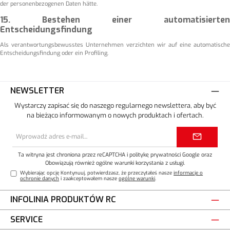
der personenbezogenen Daten hätte.
15. Bestehen einer automatisierten
Entscheidungsfindung
Als verantwortungsbewusstes Unternehmen verzichten wir auf eine automatische
Entscheidungsfindung oder ein Profiling.
NEWSLETTER
Wystarczy zapisać się do naszego regularnego newslettera, aby być
na bieżąco informowanym o nowych produktach i ofertach.
Adres
e-
mail*
Ta witryna jest chroniona przez reCAPTCHA i
politykę prywatności
Google oraz
Obowiązują również ogólne warunki korzystania z usługi
.
Wybierając opcję Kontynuuj, potwierdzasz, że przeczytałeś nasze
informacje o
ochronie danych
i zaakceptowałem nasze
ogólne warunki
.
INFOLINIA PRODUKTÓW RC
SERVICE