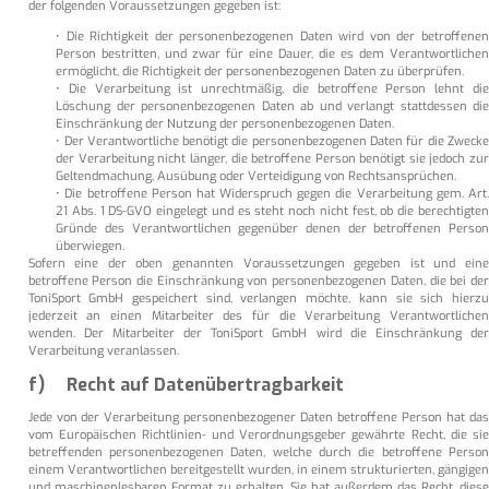
der folgenden Voraussetzungen gegeben ist:
• Die Richtigkeit der personenbezogenen Daten wird von der betroffenen
Person bestritten, und zwar für eine Dauer, die es dem Verantwortlichen
ermöglicht, die Richtigkeit der personenbezogenen Daten zu überprüfen.
• Die Verarbeitung ist unrechtmäßig, die betroffene Person lehnt die
Löschung der personenbezogenen Daten ab und verlangt stattdessen die
Einschränkung der Nutzung der personenbezogenen Daten.
• Der Verantwortliche benötigt die personenbezogenen Daten für die Zwecke
der Verarbeitung nicht länger, die betroffene Person benötigt sie jedoch zur
Geltendmachung, Ausübung oder Verteidigung von Rechtsansprüchen.
• Die betroffene Person hat Widerspruch gegen die Verarbeitung gem. Art.
21 Abs. 1 DS-GVO eingelegt und es steht noch nicht fest, ob die berechtigten
Gründe des Verantwortlichen gegenüber denen der betroffenen Person
überwiegen.
Sofern eine der oben genannten Voraussetzungen gegeben ist und eine
betroffene Person die Einschränkung von personenbezogenen Daten, die bei der
ToniSport GmbH gespeichert sind, verlangen möchte, kann sie sich hierzu
jederzeit an einen Mitarbeiter des für die Verarbeitung Verantwortlichen
wenden. Der Mitarbeiter der ToniSport GmbH wird die Einschränkung der
Verarbeitung veranlassen.
f) Recht auf Datenübertragbarkeit
Jede von der Verarbeitung personenbezogener Daten betroffene Person hat das
vom Europäischen Richtlinien- und Verordnungsgeber gewährte Recht, die sie
betreffenden personenbezogenen Daten, welche durch die betroffene Person
einem Verantwortlichen bereitgestellt wurden, in einem strukturierten, gängigen
und maschinenlesbaren Format zu erhalten. Sie hat außerdem das Recht, diese