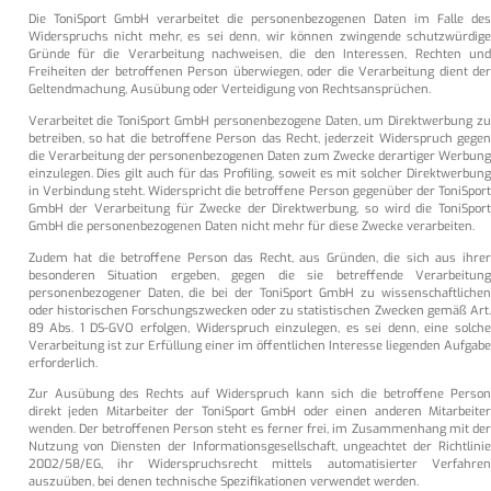
Die ToniSport GmbH verarbeitet die personenbezogenen Daten im Falle des
Widerspruchs nicht mehr, es sei denn, wir können zwingende schutzwürdige
Gründe für die Verarbeitung nachweisen, die den Interessen, Rechten und
Freiheiten der betroffenen Person überwiegen, oder die Verarbeitung dient der
Geltendmachung, Ausübung oder Verteidigung von Rechtsansprüchen.
Verarbeitet die ToniSport GmbH personenbezogene Daten, um Direktwerbung zu
betreiben, so hat die betroffene Person das Recht, jederzeit Widerspruch gegen
die Verarbeitung der personenbezogenen Daten zum Zwecke derartiger Werbung
einzulegen. Dies gilt auch für das Profiling, soweit es mit solcher Direktwerbung
in Verbindung steht. Widerspricht die betroffene Person gegenüber der ToniSport
GmbH der Verarbeitung für Zwecke der Direktwerbung, so wird die ToniSport
GmbH die personenbezogenen Daten nicht mehr für diese Zwecke verarbeiten.
Zudem hat die betroffene Person das Recht, aus Gründen, die sich aus ihrer
besonderen Situation ergeben, gegen die sie betreffende Verarbeitung
personenbezogener Daten, die bei der ToniSport GmbH zu wissenschaftlichen
oder historischen Forschungszwecken oder zu statistischen Zwecken gemäß Art.
89 Abs. 1 DS-GVO erfolgen, Widerspruch einzulegen, es sei denn, eine solche
Verarbeitung ist zur Erfüllung einer im öffentlichen Interesse liegenden Aufgabe
erforderlich.
Zur Ausübung des Rechts auf Widerspruch kann sich die betroffene Person
direkt jeden Mitarbeiter der ToniSport GmbH oder einen anderen Mitarbeiter
wenden. Der betroffenen Person steht es ferner frei, im Zusammenhang mit der
Nutzung von Diensten der Informationsgesellschaft, ungeachtet der Richtlinie
2002/58/EG, ihr Widerspruchsrecht mittels automatisierter Verfahren
auszuüben, bei denen technische Spezifikationen verwendet werden.