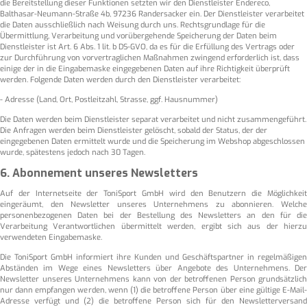
die Bereitstellung dieser Funktionen setzten wir den Dienstleister Endereco,
Balthasar-Neumann-Straße 4b, 97236 Randersacker ein. Der Dienstleister verarbeitet
die Daten ausschließlich nach Weisung durch uns. Rechtsgrundlage für die
Übermittlung, Verarbeitung und vorübergehende Speicherung der Daten beim
Dienstleister ist Art. 6 Abs. 1 lit. b DS-GVO, da es für die Erfüllung des Vertrags oder
zur Durchführung von vorvertraglichen Maßnahmen zwingend erforderlich ist, dass
einige der in die Eingabemaske eingegebenen Daten auf ihre Richtigkeit überprüft
werden. Folgende Daten werden durch den Dienstleister verarbeitet:
- Adresse (Land, Ort, Postleitzahl, Strasse, ggf. Hausnummer)
Die Daten werden beim Dienstleister separat verarbeitet und nicht zusammengeführt.
Die Anfragen werden beim Dienstleister gelöscht, sobald der Status, der der
eingegebenen Daten ermittelt wurde und die Speicherung im Webshop abgeschlossen
wurde, spätestens jedoch nach 30 Tagen.
6. Abonnement unseres Newsletters
Auf der Internetseite der ToniSport GmbH wird den Benutzern die Möglichkeit
eingeräumt, den Newsletter unseres Unternehmens zu abonnieren. Welche
personenbezogenen Daten bei der Bestellung des Newsletters an den für die
Verarbeitung Verantwortlichen übermittelt werden, ergibt sich aus der hierzu
verwendeten Eingabemaske.
Die ToniSport GmbH informiert ihre Kunden und Geschäftspartner in regelmäßigen
Abständen im Wege eines Newsletters über Angebote des Unternehmens. Der
Newsletter unseres Unternehmens kann von der betroffenen Person grundsätzlich
nur dann empfangen werden, wenn (1) die betroffene Person über eine gültige E-Mail-
Adresse verfügt und (2) die betroffene Person sich für den Newsletterversand