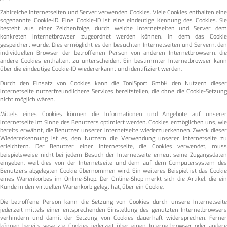
Zahlreiche Internetseiten und Server verwenden Cookies. Viele Cookies enthalten eine
sogenannte Cookie-ID. Eine Cookie-ID ist eine eindeutige Kennung des Cookies. Sie
besteht aus einer Zeichenfolge, durch welche Internetseiten und Server dem
konkreten Internetbrowser zugeordnet werden können, in dem das Cookie
gespeichert wurde. Dies ermöglicht es den besuchten Internetseiten und Servern, den
individuellen Browser der betroffenen Person von anderen Internetbrowsern, die
andere Cookies enthalten, zu unterscheiden. Ein bestimmter Internetbrowser kann
über die eindeutige Cookie-ID wiedererkannt und identifiziert werden.
Durch den Einsatz von Cookies kann die ToniSport GmbH den Nutzern dieser
Internetseite nutzerfreundlichere Services bereitstellen, die ohne die Cookie-Setzung
nicht möglich wären.
Mittels eines Cookies können die Informationen und Angebote auf unserer
Internetseite im Sinne des Benutzers optimiert werden. Cookies ermöglichen uns, wie
bereits erwähnt, die Benutzer unserer Internetseite wiederzuerkennen. Zweck dieser
Wiedererkennung ist es, den Nutzern die Verwendung unserer Internetseite zu
erleichtern. Der Benutzer einer Internetseite, die Cookies verwendet, muss
beispielsweise nicht bei jedem Besuch der Internetseite erneut seine Zugangsdaten
eingeben, weil dies von der Internetseite und dem auf dem Computersystem des
Benutzers abgelegten Cookie übernommen wird. Ein weiteres Beispiel ist das Cookie
eines Warenkorbes im Online-Shop. Der Online-Shop merkt sich die Artikel, die ein
Kunde in den virtuellen Warenkorb gelegt hat, über ein Cookie.
Die betroffene Person kann die Setzung von Cookies durch unsere Internetseite
jederzeit mittels einer entsprechenden Einstellung des genutzten Internetbrowsers
verhindern und damit der Setzung von Cookies dauerhaft widersprechen. Ferner
können bereits gesetzte Cookies jederzeit über einen Internetbrowser oder andere