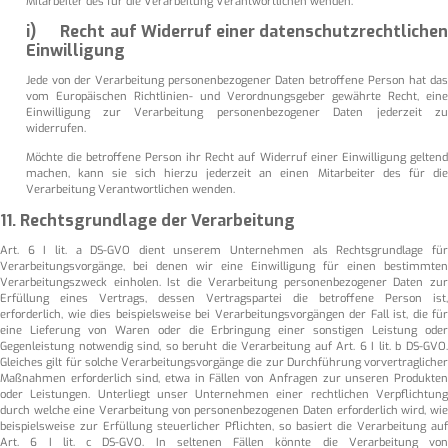
Mitarbeiter des für die Verarbeitung Verantwortlichen wenden.
i) Recht auf Widerruf einer datenschutzrechtlichen
Einwilligung
Jede von der Verarbeitung personenbezogener Daten betroffene Person hat das
vom Europäischen Richtlinien- und Verordnungsgeber gewährte Recht, eine
Einwilligung zur Verarbeitung personenbezogener Daten jederzeit zu
widerrufen.
Möchte die betroffene Person ihr Recht auf Widerruf einer Einwilligung geltend
machen, kann sie sich hierzu jederzeit an einen Mitarbeiter des für die
Verarbeitung Verantwortlichen wenden.
11. Rechtsgrundlage der Verarbeitung
Art. 6 I lit. a DS-GVO dient unserem Unternehmen als Rechtsgrundlage für
Verarbeitungsvorgänge, bei denen wir eine Einwilligung für einen bestimmten
Verarbeitungszweck einholen. Ist die Verarbeitung personenbezogener Daten zur
Erfüllung eines Vertrags, dessen Vertragspartei die betroffene Person ist,
erforderlich, wie dies beispielsweise bei Verarbeitungsvorgängen der Fall ist, die für
eine Lieferung von Waren oder die Erbringung einer sonstigen Leistung oder
Gegenleistung notwendig sind, so beruht die Verarbeitung auf Art. 6 I lit. b DS-GVO.
Gleiches gilt für solche Verarbeitungsvorgänge die zur Durchführung vorvertraglicher
Maßnahmen erforderlich sind, etwa in Fällen von Anfragen zur unseren Produkten
oder Leistungen. Unterliegt unser Unternehmen einer rechtlichen Verpflichtung
durch welche eine Verarbeitung von personenbezogenen Daten erforderlich wird, wie
beispielsweise zur Erfüllung steuerlicher Pflichten, so basiert die Verarbeitung auf
Art. 6 I lit. c DS-GVO. In seltenen Fällen könnte die Verarbeitung von