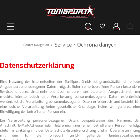
wnej zawartości
Service
Ochrona danych
/
/
Footer-Navigation
Datenschutzerklärung
Eine Nutzung der Internetseiten der ToniSport GmbH ist grundsätzlich ohne jede
Angabe personenbezogener Daten möglich. Sofern eine betroffene Person besondere
Services unseres Unternehmens über unsere Internetseite in Anspruch nehmen
möchte, könnte jedoch eine Verarbeitung personenbezogener Daten erforderlich
werden. Ist die Verarbeitung personenbezogener Daten erforderlich und besteht für
eine solche Verarbeitung keine gesetzliche Grundlage, holen wir generell eine
Einwilligung der betroffenen Person ein.
Die Verarbeitung personenbezogener Daten, beispielsweise des Namens, der
Anschrift, E-Mail-Adresse oder Telefonnummer einer betroffenen Person, erfolgt
stets im Einklang mit der Datenschutz-Grundverordnung und in Übereinstimmung
mit den für die ToniSport GmbH geltenden landesspezifischen