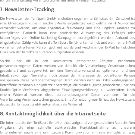
für die Verarbeitung Verantwortlichen auf andere Weise mitzuteilen.
7. Newsletter-Tracking
Die Newsletter der ToniSport GmbH enthalten sogenannte Zählpixel. Ein Zählpixel ist
eine Miniaturgrafik, die in solche E-Mails eingebettet wird, welche im HTML-Format
versendet werden, um eine Logdatei-Aufzeichnung und eine Logdatei-Analyse zu
ermöglichen. Dadurch kann eine statistische Auswertung des Erfolges oder
Misserfolges von Online-Marketing-Kampagnen durchgeführt werden. Anhand des
eingebetteten Zählpixels kann die ToniSport GmbH erkennen, ob und wann eine E-Mail
von einer betroffenen Person geöffnet wurde und welche in der E-Mail befindlichen
Links von der betroffenen Person aufgerufen wurden.
Solche über die in den Newslettern enthaltenen Zählpixel erhobenen
personenbezogenen Daten, werden von dem für die Verarbeitung Verantwortlichen
gespeichert und ausgewertet, um den Newsletterversand zu optimieren und den
Inhalt zukünftiger Newsletter noch besser den Interessen der betroffenen Person
anzupassen. Diese personenbezogenen Daten werden nicht an Dritte weitergegeben.
Betroffene Personen sind jederzeit berechtigt, die diesbezügliche gesonderte, über das
Double-Opt-In-Verfahren abgegebene Einwilligungserklärung zu widerrufen. Nach
einem Widerruf werden diese personenbezogenen Daten von dem für die
Verarbeitung Verantwortlichen gelöscht. Eine Abmeldung vom Erhalt des Newsletters
deutet die ToniSport GmbH automatisch als Widerruf.
8. Kontaktmöglichkeit über die Internetseite
Die Internetseite der ToniSport GmbH enthält aufgrund von gesetzlichen Vorschriften
Angaben, die eine schnelle elektronische Kontaktaufnahme zu unserem
Unternehmen sowie eine unmittelbare Kommunikation mit uns ermöglichen, was