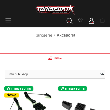
wnej zawartości
Karoserie
Akcesoria
/
Filtry
W magazynie
W magazynie
Nowe