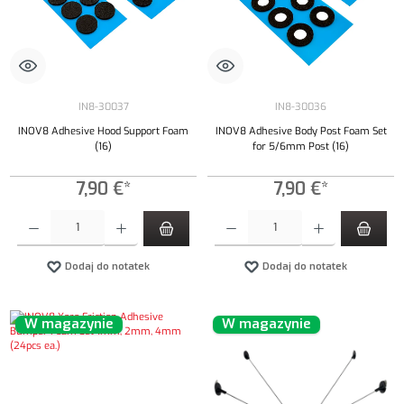
IN8-30037
IN8-30036
INOV8 Adhesive Hood Support Foam
INOV8 Adhesive Body Post Foam Set
(16)
for 5/6mm Post (16)
7,90 €*
7,90 €*
Ilość produktu: Wprowadź żądaną ilość lub użyj przycisków, aby zwiększyć lub zmniejszyć iloś
Ilość produktu: Wprowadź żądaną ilość lub uży
Dodaj do notatek
Dodaj do notatek
W magazynie
W magazynie