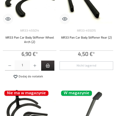
MR33-455014
MR33-455015
MR33 Pan Car Body Stiffener Wheel
MR33 Pan Car Body Stiffener Rear (2)
Arch (2)
6,90 €*
4,50 €*
Ilość produktu: Wprowadź żądaną ilość lub użyj przycisków, aby zwiększyć lub zmniejszyć iloś
Nicht lagernd
Dodaj do notatek
Nie ma w magazynie
W magazynie