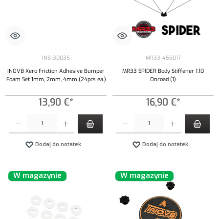
IN8-30035
MR33-455017
INOV8 Xero Friction Adhesive Bumper
MR33 SPIDER Body Stiffener 1:10
Foam Set 1mm, 2mm, 4mm (24pcs ea.)
Onroad (1)
13,90 €*
16,90 €*
Ilość produktu: Wprowadź żądaną ilość lub użyj przycisków, aby zwiększyć lub zmniejszyć iloś
Ilość produktu: Wprowadź żądaną ilość lub uży
Dodaj do notatek
Dodaj do notatek
W magazynie
W magazynie