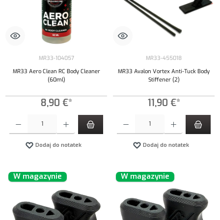
MR33-104057
MR33-455018
MR33 Aero Clean RC Body Cleaner
MR33 Avalon Vortex Anti-Tuck Body
(60ml)
Stiffener (2)
8,90 €*
11,90 €*
Ilość produktu: Wprowadź żądaną ilość lub użyj przycisków, aby zwiększyć lub zmniejszyć iloś
Ilość produktu: Wprowadź żądaną ilość lub uży
Dodaj do notatek
Dodaj do notatek
W magazynie
W magazynie