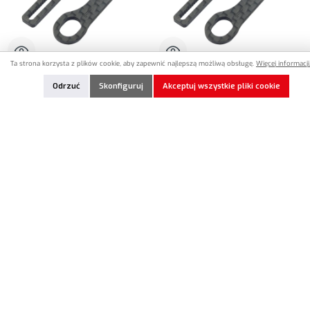
Ta strona korzysta z plików cookie, aby zapewnić najlepszą możliwą obsługę.
Więcej informacji.
IN8-20004
IN8-20005
Odrzuć
Skonfiguruj
Akceptuj wszystkie pliki cookie
INOV8 Carbon Extensions for "X LITE"
INOV8 Carbon Extensions for "X LITE"
Body Mount System TYPE 4
Body Mount System TYPE 5
11,90 €*
11,90 €*
Ilość produktu: Wprowadź żądaną ilość lub użyj przycisków, aby zwiększyć lub zmniejszyć iloś
Ilość produktu: Wprowadź żądaną ilość lub uży
Dodaj do notatek
Dodaj do notatek
W magazynie
W magazynie