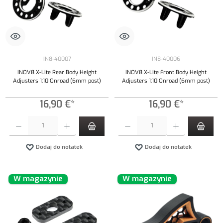
IN8-40007
IN8-40006
INOV8 X-Lite Rear Body Height
INOV8 X-Lite Front Body Height
Adjusters 1:10 Onroad (6mm post)
Adjusters 1:10 Onroad (6mm post)
16,90 €*
16,90 €*
Ilość produktu: Wprowadź żądaną ilość lub użyj przycisków, aby zwiększyć lub zmniejszyć iloś
Ilość produktu: Wprowadź żądaną ilość lub uży
Dodaj do notatek
Dodaj do notatek
W magazynie
W magazynie