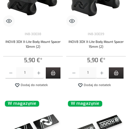
IN8-30038
IN8-30039
INOV8 3DX X-Lite Body Mount Spacer
INOV8 3DX X-Lite Body Mount Spacer
10mm (2)
15mm (2)
5,90 €*
5,90 €*
Ilość produktu: Wprowadź żądaną ilość lub użyj przycisków, aby zwiększyć lub zmniejszyć iloś
Ilość produktu: Wprowadź żądaną ilość lub uży
Dodaj do notatek
Dodaj do notatek
W magazynie
W magazynie