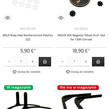
MAX-05-007
IN8-30034
MXLR Body Hole Reinforcement Patches
INOV8 3DX Magnetic Wheel Arch Tool
(12)
for 1:10th Onroad
5,90 €*
18,90 €*
Ilość produktu: Wprowadź żądaną ilość lub użyj przycisków, aby zwiększyć lub zmniejszyć iloś
Ilość produktu: Wprowadź żądaną ilość lub uży
Dodaj do notatek
Dodaj do notatek
W magazynie
Nie ma w magazynie