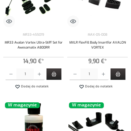
MR33-455019
MAX-05-008
MR33 Avalon Vortex Ultra-Stiff Set for
MXLR FlexFill Body Insertfor AVALON
Awesomatix A800RR
VORTEX
14,90 €*
9,90 €*
Ilość produktu: Wprowadź żądaną ilość lub użyj przycisków, aby zwiększyć lub zmniejszyć iloś
Ilość produktu: Wprowadź żądaną ilość lub uży
Dodaj do notatek
Dodaj do notatek
W magazynie
W magazynie