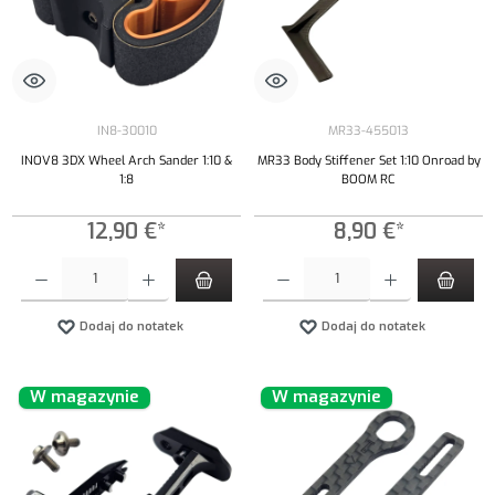
IN8-30010
MR33-455013
INOV8 3DX Wheel Arch Sander 1:10 &
MR33 Body Stiffener Set 1:10 Onroad by
1:8
BOOM RC
12,90 €*
8,90 €*
Ilość produktu: Wprowadź żądaną ilość lub użyj przycisków, aby zwiększyć lub zmniejszyć iloś
Ilość produktu: Wprowadź żądaną ilość lub uży
Dodaj do notatek
Dodaj do notatek
W magazynie
W magazynie