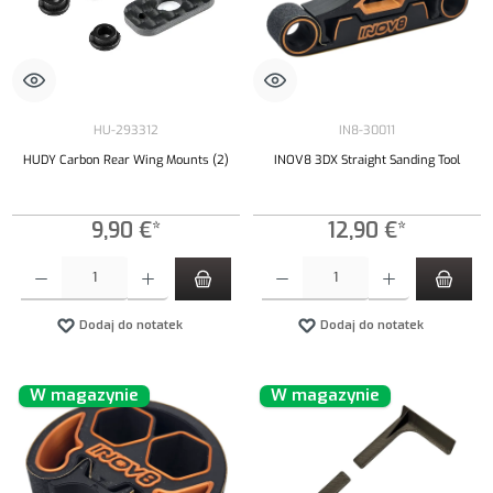
HU-293312
IN8-30011
HUDY Carbon Rear Wing Mounts (2)
INOV8 3DX Straight Sanding Tool
9,90 €*
12,90 €*
Ilość produktu: Wprowadź żądaną ilość lub użyj przycisków, aby zwiększyć lub zmniejszyć iloś
Ilość produktu: Wprowadź żądaną ilość lub uży
Dodaj do notatek
Dodaj do notatek
W magazynie
W magazynie