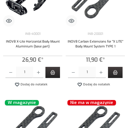
IN8-40001
IN8-20001
INOV8 X-Lite Horizontal Body Mount
INOV8 Carbon Extensions for "X LITE"
Aluminium (base part)
Body Mount System TYPE 1
26,90 €*
11,90 €*
Ilość produktu: Wprowadź żądaną ilość lub użyj przycisków, aby zwiększyć lub zmniejszyć iloś
Ilość produktu: Wprowadź żądaną ilość lub uży
Dodaj do notatek
Dodaj do notatek
W magazynie
Nie ma w magazynie