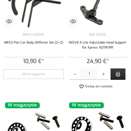
MR33-455016
IN8-20020
MR33 Pan Car Body Stiffener Set (2+2)
INOV8 X-Lite Adjustable Hood Support
for Xpress XQ11R/RR
10,90 €*
24,90 €*
Ilość produktu: Wprowadź żądaną ilość lub uży
Nicht lagernd
Dodaj do notatek
W magazynie
W magazynie