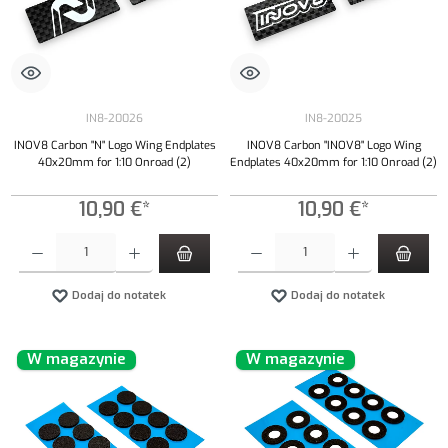
IN8-20026
IN8-20025
INOV8 Carbon "N" Logo Wing Endplates
INOV8 Carbon "INOV8" Logo Wing
40x20mm for 1:10 Onroad (2)
Endplates 40x20mm for 1:10 Onroad (2)
10,90 €*
10,90 €*
Ilość produktu: Wprowadź żądaną ilość lub użyj przycisków, aby zwiększyć lub zmniejszyć iloś
Ilość produktu: Wprowadź żądaną ilość lub uży
Dodaj do notatek
Dodaj do notatek
W magazynie
W magazynie