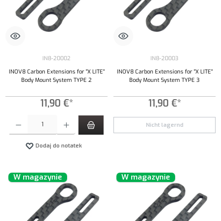
IN8-20002
IN8-20003
INOV8 Carbon Extensions for "X LITE"
INOV8 Carbon Extensions for "X LITE"
Body Mount System TYPE 2
Body Mount System TYPE 3
11,90 €*
11,90 €*
Ilość produktu: Wprowadź żądaną ilość lub użyj przycisków, aby zwiększyć lub zmniejszyć iloś
Nicht lagernd
Dodaj do notatek
W magazynie
W magazynie