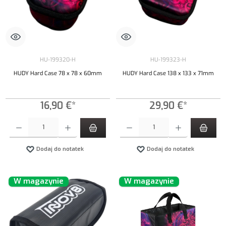
HU-199320-H
HU-199323-H
HUDY Hard Case 78 x 78 x 60mm
HUDY Hard Case 138 x 133 x 71mm
16,90 €*
29,90 €*
Ilość produktu: Wprowadź żądaną ilość lub użyj przycisków, aby zwiększyć lub zmniejszyć iloś
Ilość produktu: Wprowadź żądaną ilość lub uży
Dodaj do notatek
Dodaj do notatek
W magazynie
W magazynie