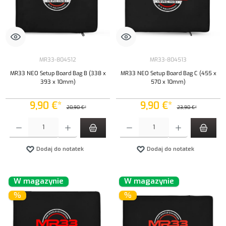
MR33-804512
MR33-804513
MR33 NEO Setup Board Bag B (338 x
MR33 NEO Setup Board Bag C (455 x
393 x 10mm)
570 x 10mm)
9,90 €*
9,90 €*
20,90 €*
23,90 €*
Ilość produktu: Wprowadź żądaną ilość lub użyj przycisków, aby zwiększyć lub zmniejszyć iloś
Ilość produktu: Wprowadź żądaną ilość lub uży
Dodaj do notatek
Dodaj do notatek
W magazynie
W magazynie
%
%