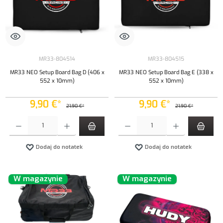
MR33-804514
MR33-804515
MR33 NEO Setup Board Bag D (406 x
MR33 NEO Setup Board Bag E (338 x
552 x 10mm)
552 x 10mm)
9,90 €*
9,90 €*
21,90 €*
21,90 €*
Ilość produktu: Wprowadź żądaną ilość lub użyj przycisków, aby zwiększyć lub zmniejszyć iloś
Ilość produktu: Wprowadź żądaną ilość lub uży
Dodaj do notatek
Dodaj do notatek
W magazynie
W magazynie