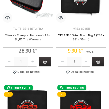
TW-TT-139-B-RSTWPRO
MR33-804511
T-Work`s Transport Hardcase V2 for
MR33 NEO Setup Board Bag A (289 x
SkyRC Tire Warmers
391 x 10mm)
28,90 €*
9,90 €*
19,90 €*
Ilość produktu: Wprowadź żądaną ilość lub użyj przycisków, aby zwiększyć lub zmniejszyć iloś
Ilość produktu: Wprowadź żądaną ilość lub uży
Dodaj do notatek
Dodaj do notatek
W magazynie
W magazynie
%
%