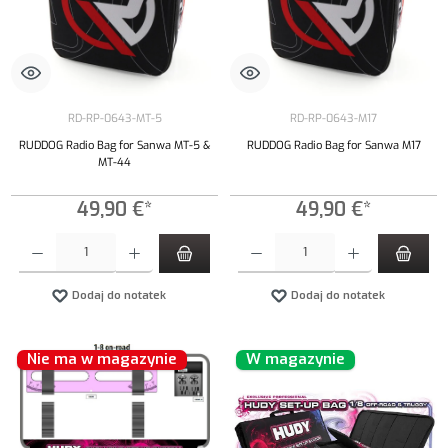
RD-RP-0643-MT-5
RD-RP-0643-M17
RUDDOG Radio Bag for Sanwa MT-5 &
RUDDOG Radio Bag for Sanwa M17
MT-44
49,90 €*
49,90 €*
Ilość produktu: Wprowadź żądaną ilość lub użyj przycisków, aby zwiększyć lub zmniejszyć iloś
Ilość produktu: Wprowadź żądaną ilość lub uży
Dodaj do notatek
Dodaj do notatek
Nie ma w magazynie
W magazynie