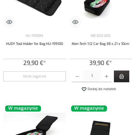
HU-199084
MB-023-003
HUDY Tool Holder for Bag HU-199100
Mon-Tech 1:12 Car Bag 38 x 21 x 10cm
29,90 €*
39,90 €*
Ilość produktu: Wprowadź żądaną ilość lub uży
Nicht lagernd
Dodaj do notatek
W magazynie
W magazynie