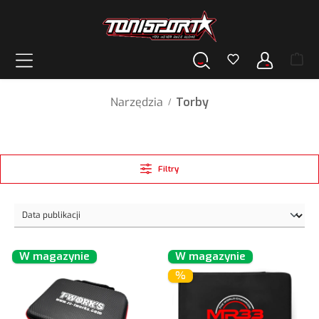
wnej zawartości
Narzędzia
Torby
/
Filtry
W magazynie
W magazynie
%