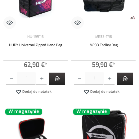
HU-199116
MR33-TRB
HUDY Universal Zipped Hand Bag
MR33 Trolley Bag
62,90 €*
59,90 €*
Ilość produktu: Wprowadź żądaną ilość lub użyj przycisków, aby zwiększyć lub zmniejszyć iloś
Ilość produktu: Wprowadź żądaną ilość lub uży
Dodaj do notatek
Dodaj do notatek
W magazynie
W magazynie