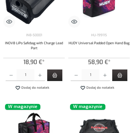
IN8-50001
HU-199115
INOV8 LiPo Safebag with Charge Lead
HUDY Universal Padded Open Hand Bag
Port
18,90 €*
58,90 €*
Ilość produktu: Wprowadź żądaną ilość lub użyj przycisków, aby zwiększyć lub zmniejszyć iloś
Ilość produktu: Wprowadź żądaną ilość lub uży
Dodaj do notatek
Dodaj do notatek
W magazynie
W magazynie