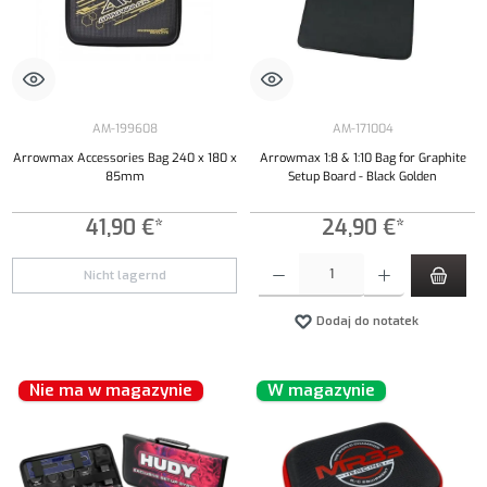
AM-199608
AM-171004
Arrowmax Accessories Bag 240 x 180 x
Arrowmax 1:8 & 1:10 Bag for Graphite
85mm
Setup Board - Black Golden
41,90 €*
24,90 €*
Ilość produktu: Wprowadź żądaną ilość lub uży
Nicht lagernd
Dodaj do notatek
Nie ma w magazynie
W magazynie