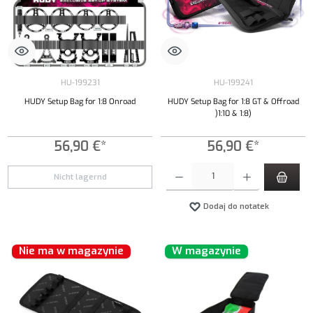
HU-199231
HU-199241
HUDY Setup Bag for 1:8 Onroad
HUDY Setup Bag for 1:8 GT & Offroad
)1:10 & 1:8)
56,90 €*
56,90 €*
Ilość produktu: Wprowadź żądaną ilość lub uży
Nicht lagernd
Dodaj do notatek
Nie ma w magazynie
W magazynie