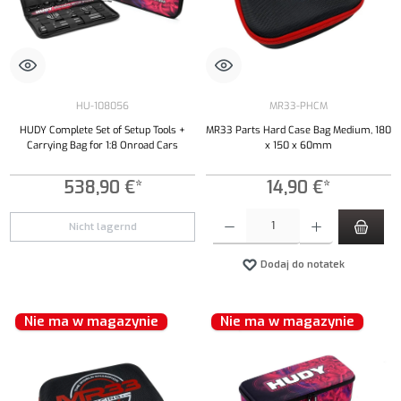
HU-108056
MR33-PHCM
HUDY Complete Set of Setup Tools +
MR33 Parts Hard Case Bag Medium, 180
Carrying Bag for 1:8 Onroad Cars
x 150 x 60mm
538,90 €*
14,90 €*
Ilość produktu: Wprowadź żądaną ilość lub uży
Nicht lagernd
Dodaj do notatek
Nie ma w magazynie
Nie ma w magazynie