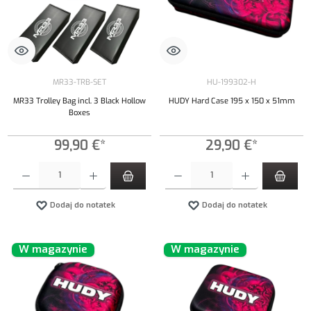
MR33-TRB-SET
HU-199302-H
MR33 Trolley Bag incl. 3 Black Hollow
HUDY Hard Case 195 x 150 x 51mm
Boxes
99,90 €*
29,90 €*
Ilość produktu: Wprowadź żądaną ilość lub użyj przycisków, aby zwiększyć lub zmniejszyć iloś
Ilość produktu: Wprowadź żądaną ilość lub uży
Dodaj do notatek
Dodaj do notatek
W magazynie
W magazynie