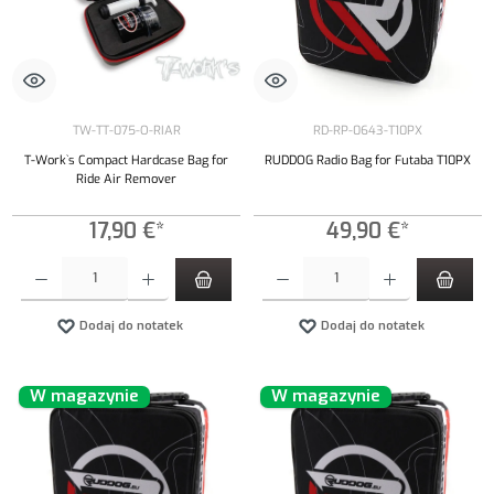
TW-TT-075-O-RIAR
RD-RP-0643-T10PX
T-Work`s Compact Hardcase Bag for
RUDDOG Radio Bag for Futaba T10PX
Ride Air Remover
17,90 €*
49,90 €*
Ilość produktu: Wprowadź żądaną ilość lub użyj przycisków, aby zwiększyć lub zmniejszyć iloś
Ilość produktu: Wprowadź żądaną ilość lub uży
Dodaj do notatek
Dodaj do notatek
W magazynie
W magazynie