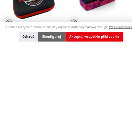
Ta strona korzysta z plików cookie, aby zapewnić najlepszą możliwą obsługę.
Więcej informacji.
MR33-PHCS
HU-199160-H
Odrzuć
Skonfiguruj
Akceptuj wszystkie pliki cookie
MR33 Parts Hard Case Bag Small (170 x
HUDY Startbox Hardcase Bag Offroad
120 x 70mm)
(355 x 150 x 109mm)
13,90 €*
50,90 €*
Nicht lagernd
Nicht lagernd
W magazynie
W magazynie