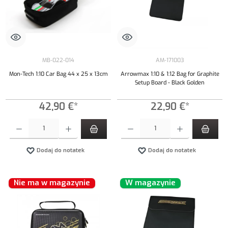
MB-022-014
AM-171003
Mon-Tech 1:10 Car Bag 44 x 25 x 13cm
Arrowmax 1:10 & 1:12 Bag for Graphite
Setup Board - Black Golden
42,90 €*
22,90 €*
Ilość produktu: Wprowadź żądaną ilość lub użyj przycisków, aby zwiększyć lub zmniejszyć iloś
Ilość produktu: Wprowadź żądaną ilość lub uży
Dodaj do notatek
Dodaj do notatek
Nie ma w magazynie
W magazynie