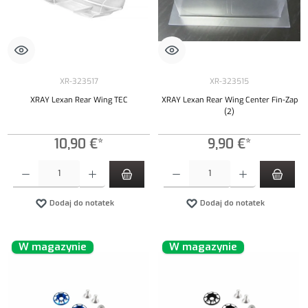
XR-323517
XR-323515
XRAY Lexan Rear Wing TEC
XRAY Lexan Rear Wing Center Fin-Zap
(2)
10,90 €*
9,90 €*
Ilość produktu: Wprowadź żądaną ilość lub użyj przycisków, aby zwiększyć lub zmniejszyć iloś
Ilość produktu: Wprowadź żądaną ilość lub uży
Dodaj do notatek
Dodaj do notatek
W magazynie
W magazynie