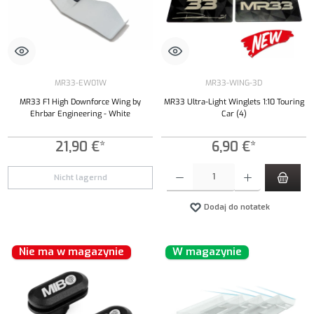
MR33-EW01W
MR33-WING-3D
MR33 F1 High Downforce Wing by
MR33 Ultra-Light Winglets 1:10 Touring
Ehrbar Engineering - White
Car (4)
21,90 €*
6,90 €*
Ilość produktu: Wprowadź żądaną ilość lub uży
Nicht lagernd
Dodaj do notatek
Nie ma w magazynie
W magazynie