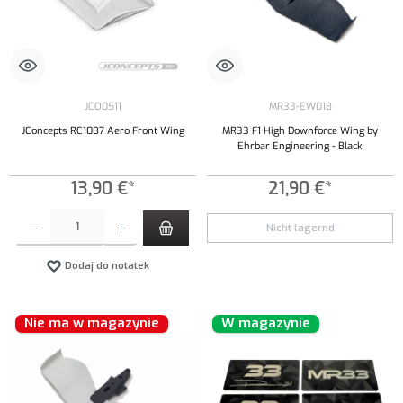
JCO0511
MR33-EW01B
JConcepts RC10B7 Aero Front Wing
MR33 F1 High Downforce Wing by
Ehrbar Engineering - Black
13,90 €*
21,90 €*
Ilość produktu: Wprowadź żądaną ilość lub użyj przycisków, aby zwiększyć lub zmniejszyć iloś
Nicht lagernd
Dodaj do notatek
Nie ma w magazynie
W magazynie