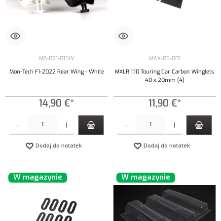
MB-021-015W
MAX-05-001
Mon-Tech F1-2022 Rear Wing - White
MXLR 1:10 Touring Car Carbon Winglets
40 x 20mm (4)
14,90 €*
11,90 €*
Ilość produktu: Wprowadź żądaną ilość lub użyj przycisków, aby zwiększyć lub zmniejszyć iloś
Ilość produktu: Wprowadź żądaną ilość lub uży
Dodaj do notatek
Dodaj do notatek
W magazynie
W magazynie