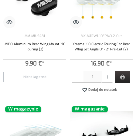
MM-MB-9481
MX-MTRW1-10EPM0-2-Cut
MIBO Aluminum Rear Wing Mount 1:10
Xtreme 1:10 Electric Touring Car Rear
Touring (2)
WIng Set Angle 0° - 2° Pre-Cut (2)
9,90 €*
16,90 €*
Ilość produktu: Wprowadź żądaną ilość lub uży
Nicht lagernd
Dodaj do notatek
W magazynie
W magazynie