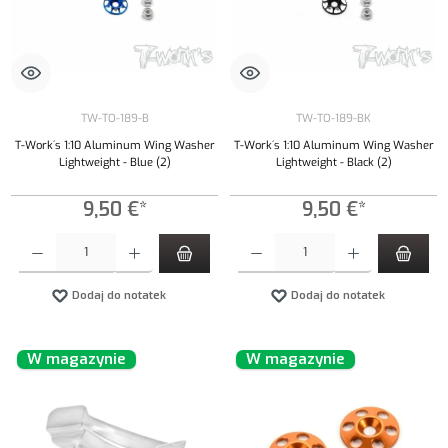
TW-TO-189-B
TW-TO-189-BK
T-Work´s 1:10 Aluminum Wing Washer
T-Work´s 1:10 Aluminum Wing Washer
Lightweight - Blue (2)
Lightweight - Black (2)
9,50 €*
9,50 €*
Ilość produktu: Wprowadź żądaną ilość lub użyj przycisków, aby zwiększyć lub zmniejszyć iloś
Ilość produktu: Wprowadź żądaną ilość lub uży
Dodaj do notatek
Dodaj do notatek
W magazynie
W magazynie