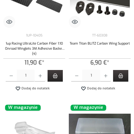
1UP-10405
TT-60308
1up Racing UltraLite Carbon Fiber 1:10
Team Titan BLITZ Carbon Wing Support
Onroad Winglets 3M Adhesive Backed
(4)
11,90 €*
6,90 €*
Ilość produktu: Wprowadź żądaną ilość lub użyj przycisków, aby zwiększyć lub zmniejszyć iloś
Ilość produktu: Wprowadź żądaną ilość lub uży
Dodaj do notatek
Dodaj do notatek
W magazynie
W magazynie