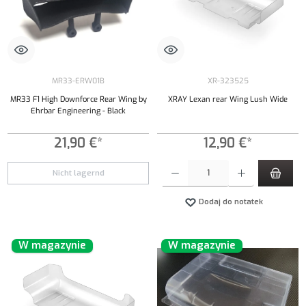
MR33-ERW01B
XR-323525
MR33 F1 High Downforce Rear Wing by
XRAY Lexan rear Wing Lush Wide
Ehrbar Engineering - Black
21,90 €*
12,90 €*
Ilość produktu: Wprowadź żądaną ilość lub uży
Nicht lagernd
Dodaj do notatek
W magazynie
W magazynie