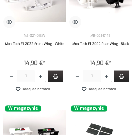
MB-021-013W
MB-021-014B
Mon-Tech F1-2022 Front Wing - White
Mon-Tech F1-2022 Rear Wing - Black
14,90 €*
14,90 €*
Ilość produktu: Wprowadź żądaną ilość lub użyj przycisków, aby zwiększyć lub zmniejszyć iloś
Ilość produktu: Wprowadź żądaną ilość lub uży
Dodaj do notatek
Dodaj do notatek
W magazynie
W magazynie