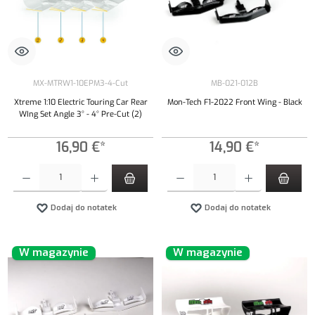
MX-MTRW1-10EPM3-4-Cut
MB-021-012B
Xtreme 1:10 Electric Touring Car Rear
Mon-Tech F1-2022 Front Wing - Black
WIng Set Angle 3° - 4° Pre-Cut (2)
16,90 €*
14,90 €*
Ilość produktu: Wprowadź żądaną ilość lub użyj przycisków, aby zwiększyć lub zmniejszyć iloś
Ilość produktu: Wprowadź żądaną ilość lub uży
Dodaj do notatek
Dodaj do notatek
W magazynie
W magazynie