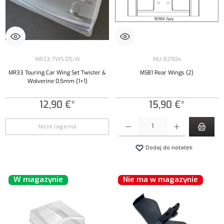
MR33-TWS-05-W
MU-B2904
MR33 Touring Car Wing Set Twister &
MSB1 Rear Wings (2)
Wolverine 0,5mm (1+1)
12,90 €*
15,90 €*
Ilość produktu: Wprowadź żądaną ilość lub uży
Nicht lagernd
Dodaj do notatek
W magazynie
Nie ma w magazynie