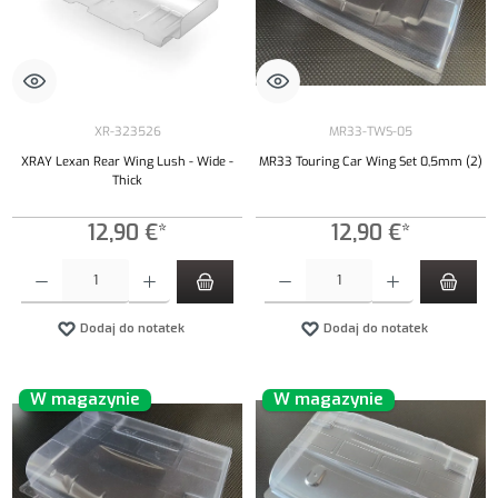
XR-323526
MR33-TWS-05
XRAY Lexan Rear Wing Lush - Wide -
MR33 Touring Car Wing Set 0,5mm (2)
Thick
12,90 €*
12,90 €*
Ilość produktu: Wprowadź żądaną ilość lub użyj przycisków, aby zwiększyć lub zmniejszyć iloś
Ilość produktu: Wprowadź żądaną ilość lub uży
Dodaj do notatek
Dodaj do notatek
W magazynie
W magazynie