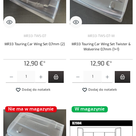
MR33-TWS-07
MR33-TWS-07-W
MR33 Touring Car Wing Set 0,7mm (2)
MR33 Touring Car Wing Set Twister &
Wolverine 0,7mm (1+1)
12,90 €*
12,90 €*
Ilość produktu: Wprowadź żądaną ilość lub użyj przycisków, aby zwiększyć lub zmniejszyć iloś
Ilość produktu: Wprowadź żądaną ilość lub uży
Dodaj do notatek
Dodaj do notatek
Nie ma w magazynie
W magazynie