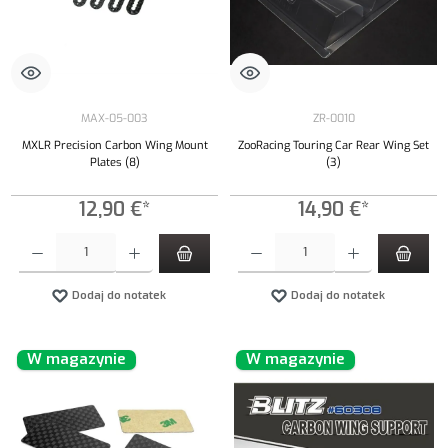
MAX-05-003
ZR-0010
MXLR Precision Carbon Wing Mount
ZooRacing Touring Car Rear Wing Set
Plates (8)
(3)
12,90 €*
14,90 €*
Ilość produktu: Wprowadź żądaną ilość lub użyj przycisków, aby zwiększyć lub zmniejszyć iloś
Ilość produktu: Wprowadź żądaną ilość lub uży
Dodaj do notatek
Dodaj do notatek
W magazynie
W magazynie