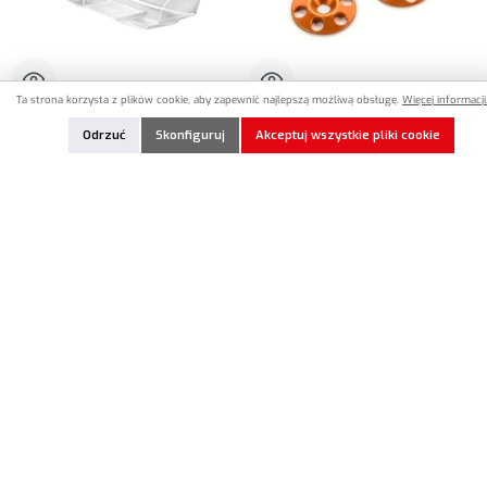
Ta strona korzysta z plików cookie, aby zapewnić najlepszą możliwą obsługę.
Więcej informacji.
XR-323511
HU-293561-O
Odrzuć
Skonfiguruj
Akceptuj wszystkie pliki cookie
XRAY XB2 Lexan Rear Wing 1,5mm
HUDY Aluminum Rear Wing Shim -
Orange (2)
11,90 €*
6,90 €*
Ilość produktu: Wprowadź żądaną ilość lub użyj przycisków, aby zwiększyć lub zmniejszyć iloś
Ilość produktu: Wprowadź żądaną ilość lub uży
Dodaj do notatek
Dodaj do notatek
W magazynie
Nie ma w magazynie