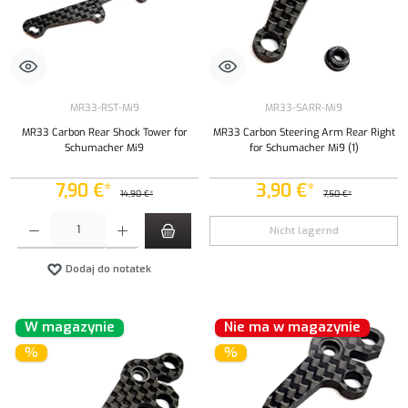
MR33-RST-Mi9
MR33-SARR-Mi9
MR33 Carbon Rear Shock Tower for
MR33 Carbon Steering Arm Rear Right
Schumacher Mi9
for Schumacher Mi9 (1)
7,90 €*
3,90 €*
14,90 €*
7,50 €*
Ilość produktu: Wprowadź żądaną ilość lub użyj przycisków, aby zwiększyć lub zmniejszyć iloś
Nicht lagernd
Dodaj do notatek
W magazynie
Nie ma w magazynie
%
%