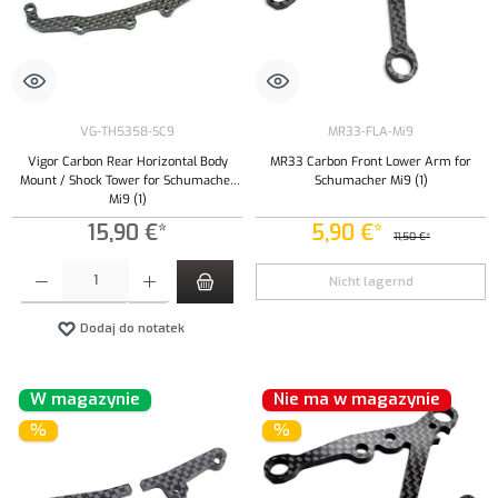
VG-TH5358-SC9
MR33-FLA-Mi9
Vigor Carbon Rear Horizontal Body
MR33 Carbon Front Lower Arm for
Mount / Shock Tower for Schumacher
Schumacher Mi9 (1)
Mi9 (1)
15,90 €*
5,90 €*
11,50 €*
Ilość produktu: Wprowadź żądaną ilość lub użyj przycisków, aby zwiększyć lub zmniejszyć iloś
Nicht lagernd
Dodaj do notatek
W magazynie
Nie ma w magazynie
%
%