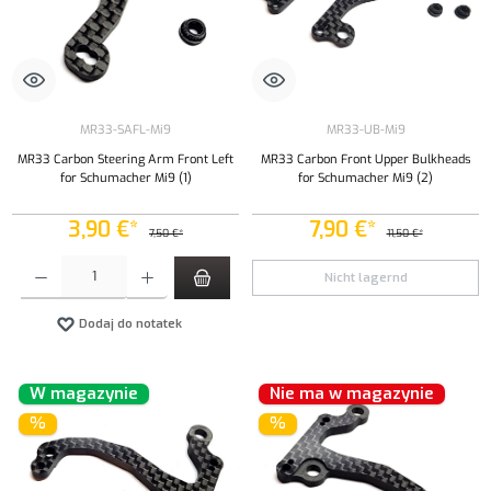
MR33-SAFL-Mi9
MR33-UB-Mi9
MR33 Carbon Steering Arm Front Left
MR33 Carbon Front Upper Bulkheads
for Schumacher Mi9 (1)
for Schumacher Mi9 (2)
3,90 €*
7,90 €*
7,50 €*
11,50 €*
Ilość produktu: Wprowadź żądaną ilość lub użyj przycisków, aby zwiększyć lub zmniejszyć iloś
Nicht lagernd
Dodaj do notatek
W magazynie
Nie ma w magazynie
%
%