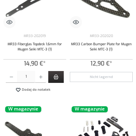
MR33-202019
MR33-202020
MR33 Fiberglas Topdeck 1,6mm for
MR33 Carbon Bumper Plate for Mugen
Mugen Seiki MTC-3 (1)
Seiki MTC-3 (1)
14,90 €*
12,90 €*
Ilość produktu: Wprowadź żądaną ilość lub użyj przycisków, aby zwiększyć lub zmniejszyć iloś
Nicht lagernd
Dodaj do notatek
W magazynie
W magazynie