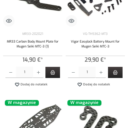
MR33-202021
VG-TH5362-MT3
MR33 Carbon Body Mount Plate for
Vigor Easylock Battery Mount for
Mugen Seiki MTC-3 (1)
Mugen Seiki MTC-3
14,90 €*
29,90 €*
Ilość produktu: Wprowadź żądaną ilość lub użyj przycisków, aby zwiększyć lub zmniejszyć iloś
Ilość produktu: Wprowadź żądaną ilość lub uży
Dodaj do notatek
Dodaj do notatek
W magazynie
W magazynie