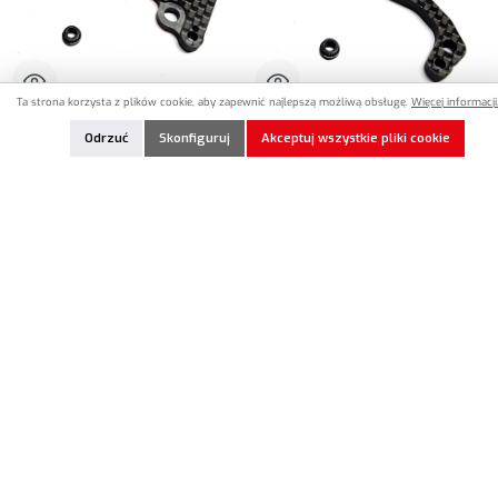
Ta strona korzysta z plików cookie, aby zapewnić najlepszą możliwą obsługę.
Więcej informacji.
MR33-RLUB-Mi9
MR33-RRUB-Mi9
Odrzuć
Skonfiguruj
Akceptuj wszystkie pliki cookie
MR33 Carbon Rear Left Upper Bulkhead
MR33 Carbon Rear Right Upper
for Schumacher Mi9 (1)
Bulkhead for Schumacher Mi9 (1)
3,90 €*
3,90 €*
7,90 €*
7,90 €*
Ilość produktu: Wprowadź żądaną ilość lub użyj przycisków, aby zwiększyć lub zmniejszyć iloś
Nicht lagernd
Dodaj do notatek
Nie ma w magazynie
Nie ma w magazynie
%