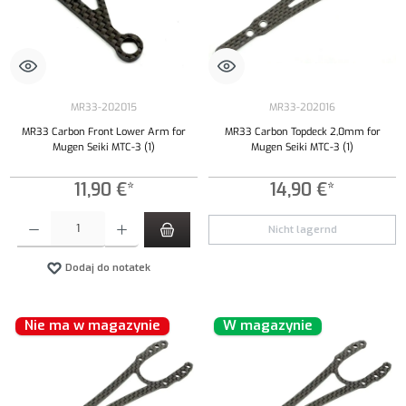
MR33-202015
MR33-202016
MR33 Carbon Front Lower Arm for
MR33 Carbon Topdeck 2,0mm for
Mugen Seiki MTC-3 (1)
Mugen Seiki MTC-3 (1)
11,90 €*
14,90 €*
Ilość produktu: Wprowadź żądaną ilość lub użyj przycisków, aby zwiększyć lub zmniejszyć iloś
Nicht lagernd
Dodaj do notatek
Nie ma w magazynie
W magazynie