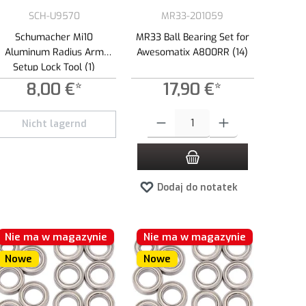
SCH-U9570
MR33-201059
Schumacher Mi10
MR33 Ball Bearing Set for
Aluminum Radius Arm
Awesomatix A800RR (14)
Setup Lock Tool (1)
8,00 €*
17,90 €*
Ilość produktu: Wprowadź żądaną ilość lub
Nicht lagernd
Dodaj do notatek
Nie ma w magazynie
Nie ma w magazynie
Nowe
Nowe