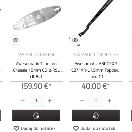
AW-A800-C01B-RSL
AW-A800-C27FXR-L-15
Awesomatix Titanium
Awesomatix A800FXR
Chassis 1,5mm C01B-RSL
C27FXR-L 1,5mm Topdeck
(108g)
Long (1)
159,90 €*
40,00 €*
 zwiększyć lub zmniejszyć ilość.
ądaną ilość lub użyj przycisków, aby zwiększyć lub zmniejszyć ilość.
Ilość produktu: Wprowadź żądaną ilość lub użyj przycisków, aby zwiększ
Ilość produktu: Wprowadź żądaną i
Dodaj do notatek
Dodaj do notatek