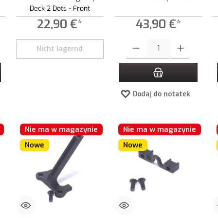
Deck 2 Dots - Front
22,90 €*
43,90 €*
 zwiększyć lub zmniejszyć ilość.
ądaną ilość lub użyj przycisków, aby zwiększyć lub zmniejszyć ilość.
Ilość produktu: Wprowadź żądaną i
Nicht lagernd
Dodaj do notatek
Nie ma w magazynie
Nie ma w magazynie
Nowe
Nowe