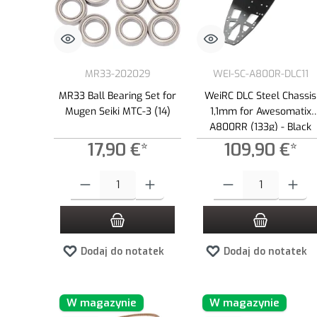
MR33-202029
WEI-SC-A800R-DLC11
MR33 Ball Bearing Set for
WeiRC DLC Steel Chassis
Mugen Seiki MTC-3 (14)
1,1mm for Awesomatix
A800RR (133g) - Black
17,90 €*
109,90 €*
Ilość produktu: Wprowadź żądaną ilość lub użyj przycisków, aby
Ilość produktu: Wprowadź ż
Dodaj do notatek
Dodaj do notatek
W magazynie
W magazynie