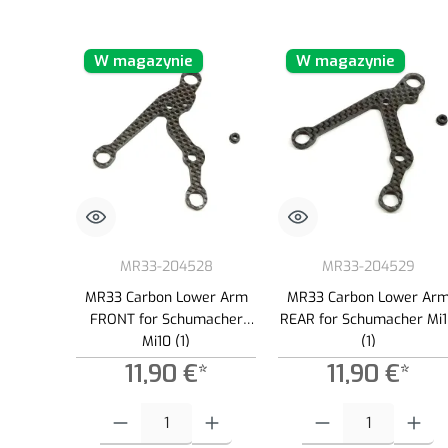
W magazynie
W magazynie
MR33-204528
MR33-204529
MR33 Carbon Lower Arm
MR33 Carbon Lower Ar
FRONT for Schumacher
REAR for Schumacher Mi
Mi10 (1)
(1)
11,90 €*
11,90 €*
Ilość produktu: Wprowadź żądaną ilość lub użyj przycisków, aby
Ilość produktu: Wprowadź ż