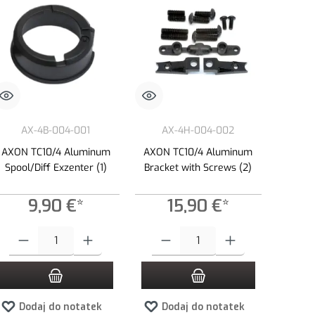
AX-4B-004-001
AX-4H-004-002
AXON TC10/4 Aluminum
AXON TC10/4 Aluminum
Spool/Diff Exzenter (1)
Bracket with Screws (2)
9,90 €*
15,90 €*
yć lub zmniejszyć ilość.
lość lub użyj przycisków, aby zwiększyć lub zmniejszyć ilość.
Ilość produktu: Wprowadź żądaną ilość lub użyj przycisków, aby zwiększyć lub 
Ilość produktu: Wprowadź żądaną ilość lub
Dodaj do notatek
Dodaj do notatek