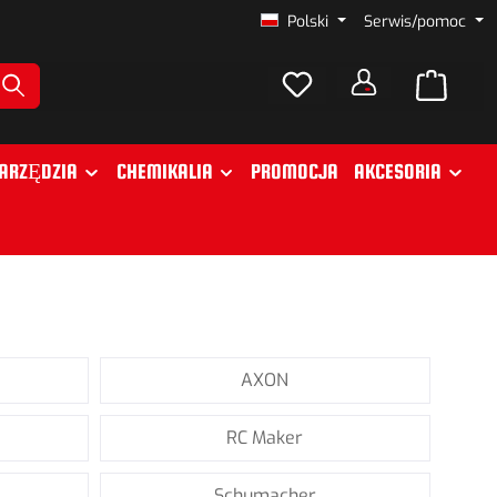
Polski
Serwis/pomoc
ARZĘDZIA
CHEMIKALIA
PROMOCJA
AKCESORIA
AXON
RC Maker
Schumacher