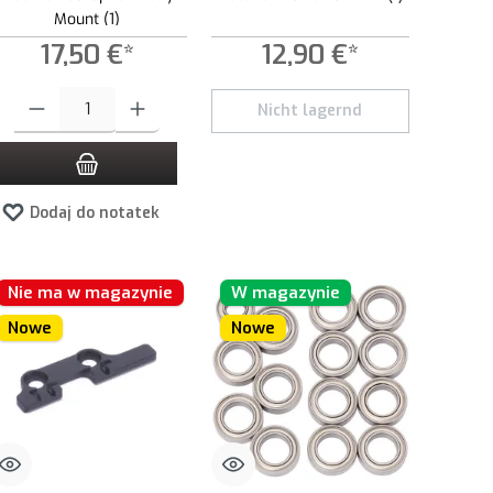
Mount (1)
17,50 €*
12,90 €*
lość lub użyj przycisków, aby zwiększyć lub zmniejszyć ilość.
Ilość produktu: Wprowadź żądaną ilość lub użyj przycisków, aby zwiększyć lub 
Nicht lagernd
Dodaj do notatek
Nie ma w magazynie
W magazynie
Nowe
Nowe