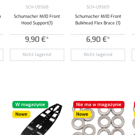
SCH-U9568
SCH-U9569
m
Schumacher Mi10 Front
Schumacher Mi10 Front
Hood Support(1)
Bulkhead Flex Brace (1)
9,90 €*
6,90 €*
Nicht lagernd
Nicht lagernd
W magazynie
Nie ma w magazynie
Nowe
Nowe