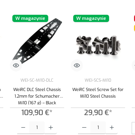
W magazynie
W magazynie
WEI-SC-MI10-DLC
WEI-SCS-MI10
m
WeiRC DLC Steel Chassis
WeiRC Steel Screw Set for
10
1.2mm for Schumacher
Mi10 Steel Chassis
Mi10 (167 g) – Black
109,90 €*
29,90 €*
 zwiększyć lub zmniejszyć ilość.
ądaną ilość lub użyj przycisków, aby zwiększyć lub zmniejszyć ilość.
Ilość produktu: Wprowadź żądaną ilość lub użyj przycisków, aby zwiększ
Ilość produktu: Wprowadź żądaną i