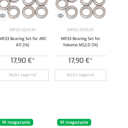
MR33-204534
MR33-204535
MR33 Bearing Set for ARC
MR33 Bearing Set for
A11 (14)
Yokomo MS2.0 (14)
17,90 €*
17,90 €*
yć lub zmniejszyć ilość.
Nicht lagernd
Nicht lagernd
W magazynie
W magazynie