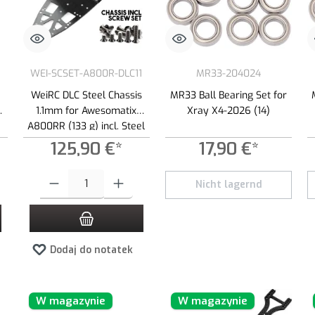
WEI-SCSET-A800R-DLC11
MR33-204024
WeiRC DLC Steel Chassis
MR33 Ball Bearing Set for
1.1mm for Awesomatix
Xray X4-2026 (14)
A800RR (133 g) incl. Steel
Screw Set
125,90 €*
17,90 €*
 zwiększyć lub zmniejszyć ilość.
ądaną ilość lub użyj przycisków, aby zwiększyć lub zmniejszyć ilość.
Ilość produktu: Wprowadź żądaną ilość lub użyj przycisków, aby zwiększ
Nicht lagernd
Dodaj do notatek
W magazynie
W magazynie