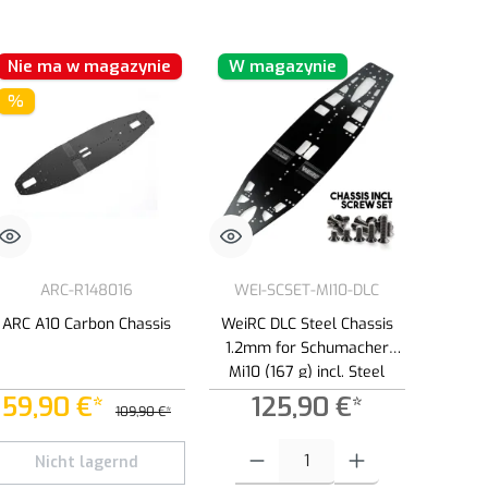
Nie ma w magazynie
W magazynie
%
ARC-R148016
WEI-SCSET-MI10-DLC
ARC A10 Carbon Chassis
WeiRC DLC Steel Chassis
1.2mm for Schumacher
Mi10 (167 g) incl. Steel
Screw Set
59,90 €*
125,90 €*
109,90 €*
yć lub zmniejszyć ilość.
lość lub użyj przycisków, aby zwiększyć lub zmniejszyć ilość.
Ilość produktu: Wprowadź żądaną ilość lub
Nicht lagernd