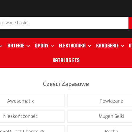
BATERIE
OPONY
ELEKTRONIKA
KAROSERIE
N
KATALOG ETS
Części Zapasowe
Awesomatix
Powiązane
Nieskończoność
Mugen Seiki
eveD Last Chance %
Roche