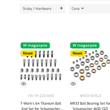
Śruby / Hardware
Cena
W magazynie
W magazynie
Nowe
Nowe
TW-TP-220-Mi10
MR33-501521
T-Work`s 64 Titanium Ball
MR33 Ball Bearing Set fo
End Set for Schumacher
Schumacher Mi10 (32)