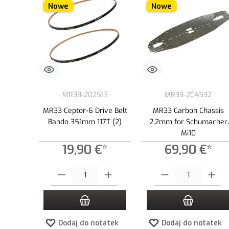
Nowe
Nowe
MR33-202513
MR33-204532
MR33 Ceptor-6 Drive Belt
MR33 Carbon Chassis
Bando 351mm 117T (2)
2,2mm for Schumacher
Mi10
19,90 €*
69,90 €*
Ilość produktu: Wprowadź żądaną ilość lub użyj przycisków, aby
Ilość produktu: Wprowadź ż
Dodaj do notatek
Dodaj do notatek