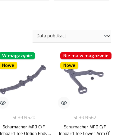
W magazynie
Nie ma w magazynie
Nowe
Nowe
SCH-U9520
SCH-U9562
Schumacher Mi10 C/F
Schumacher Mi10 C/F
Inboard Toe Option Body
Inboard Toe Lower Arm (1)