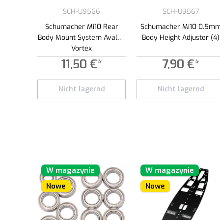
SCH-U9566
SCH-U9567
Schumacher Mi10 Rear
Schumacher Mi10 0.5m
Body Mount System Avalon
Body Height Adjuster (4)
Vortex
11,50 €*
7,90 €*
Nicht lagernd
Nicht lagernd
W magazynie
W magazynie
Nowe
Nowe