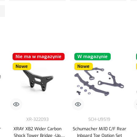
Nie ma w magazynie
W magazynie
Nowe
Nowe
XR-322093
SCH-U9519
r
XRAY XB2 Wider Carbon
Schumacher Mi10 C/F Rear
Shock Tower Bridge -Up.
Inboard Toe Option Set