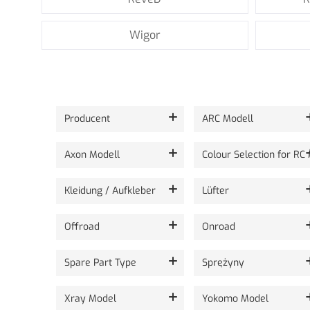
Wigor
Pokazuje produkty 24 spośród 5679 .
Producent
ARC Modell
Axon Modell
Colour Selection for RC
Kleidung / Aufkleber
Lüfter
Offroad
Onroad
Spare Part Type
Sprężyny
Xray Model
Yokomo Model