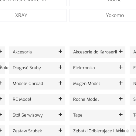
XRAY
Yokomo
Akcesoria
Akcesorie do Karoserii
A
 Maker Sticker
Długość Śruby
Elektronika
E
Modele Onroad
Mugen Model
N
RC Model
Roche Model
S
Stół Serwisowy
Tape
T
Zestaw Śrubek
Zębatki Odbierające i Atakujące
Ł